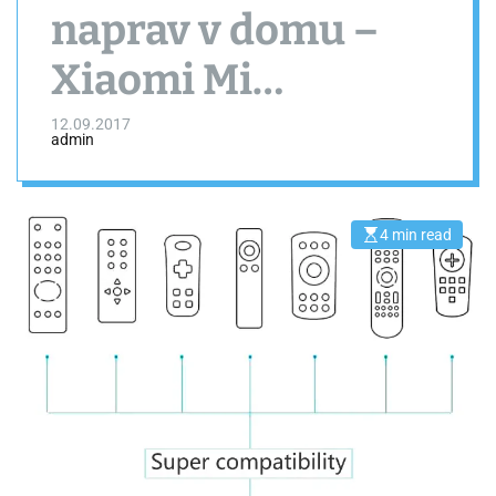
naprav v domu –
Xiaomi Mi
Universal Smart
12.09.2017
admin
Remote Controller
4 min read
E
s
t
i
m
a
t
e
d
r
e
a
d
t
i
m
e