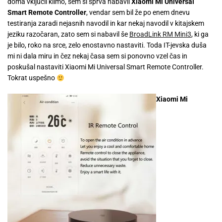
doma vključil klimo, sem si sprva nabavil
Xiaomi Mi Universal
Smart Remote Controller
, vendar sem bil že po enem dnevu
testiranja zaradi nejasnih navodil in kar nekaj navodil v kitajskem
jeziku razočaran, zato sem si nabavil še
BroadLink RM Mini3
, ki ga
je bilo, roko na srce, zelo enostavno nastaviti. Toda IT-jevska duša
mi ni dala miru in čez nekaj časa sem si ponovno vzel čas in
poskušal nastaviti Xiaomi Mi Universal Smart Remote Controller.
Tokrat uspešno
Xiaomi Mi