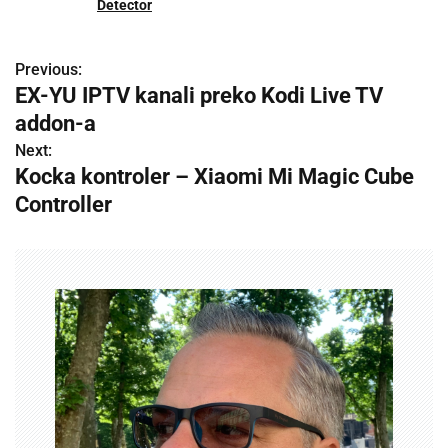
Detector
Previous:
P
EX-YU IPTV kanali preko Kodi Live TV
o
addon-a
s
Next:
Kocka kontroler – Xiaomi Mi Magic Cube
t
Controller
n
a
v
i
g
a