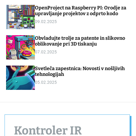
d
m
OpenProject na Raspberry PI: Orodje za
g
o
upravljanje projektov z odprto kodo
e
d
t
e
09.02.2025
Obvladujte trolje za patente in slikovno
oblikovanje pri 3D tiskanju
07.02.2025
Svetleča zapestnica: Novosti v nošljivih
tehnologijah
05.02.2025
Kontroler IR