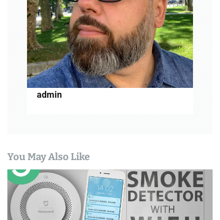
t
i
o
n
admin
You May Also Like