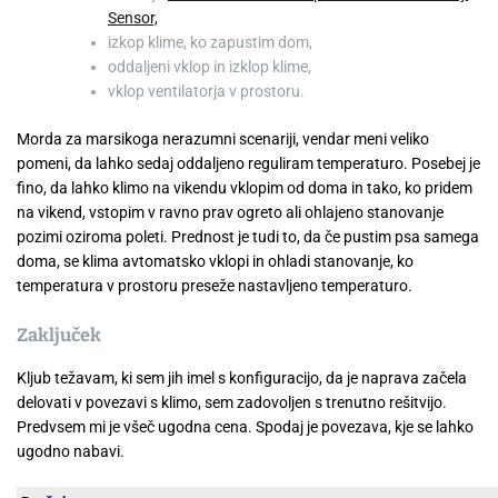
Sensor,
izkop klime, ko zapustim dom,
oddaljeni vklop in izklop klime,
vklop ventilatorja v prostoru.
Morda za marsikoga nerazumni scenariji, vendar meni veliko
pomeni, da lahko sedaj oddaljeno reguliram temperaturo. Posebej je
fino, da lahko klimo na vikendu vklopim od doma in tako, ko pridem
na vikend, vstopim v ravno prav ogreto ali ohlajeno stanovanje
pozimi oziroma poleti. Prednost je tudi to, da če pustim psa samega
doma, se klima avtomatsko vklopi in ohladi stanovanje, ko
temperatura v prostoru preseže nastavljeno temperaturo.
Zaključek
Kljub težavam, ki sem jih imel s konfiguracijo, da je naprava začela
delovati v povezavi s klimo, sem zadovoljen s trenutno rešitvijo.
Predvsem mi je všeč ugodna cena. Spodaj je povezava, kje se lahko
ugodno nabavi.