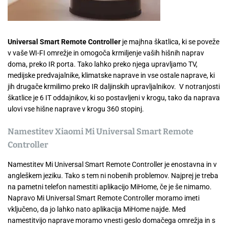
Universal Smart Remote Controller
je majhna škatlica, ki se poveže
v vaše WI-FI omrežje in omogoča krmiljenje vaših hišnih naprav
doma, preko IR porta. Tako lahko preko njega upravljamo TV,
medijske predvajalnike, klimatske naprave in vse ostale naprave, ki
jih drugače krmilimo preko IR daljinskih upravljalnikov. V notranjosti
škatlice je 6 IT oddajnikov, ki so postavljeni v krogu, tako da naprava
ulovi vse hišne naprave v krogu 360 stopinj.
Namestitev Xiaomi Mi Universal Smart Remote
Controller
Namestitev Mi Universal Smart Remote Controller je enostavna in v
angleškem jeziku. Tako s tem ni nobenih problemov. Najprej je treba
na pametni telefon namestiti aplikacijo MiHome, če je še nimamo.
Napravo Mi Universal Smart Remote Controller moramo imeti
vključeno, da jo lahko nato aplikacija MiHome najde. Med
namestitvijo naprave moramo vnesti geslo domačega omrežja in s