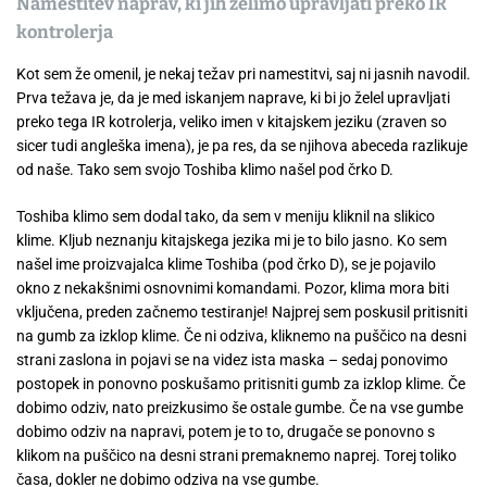
Namestitev naprav, ki jih želimo upravljati preko IR
kontrolerja
Kot sem že omenil, je nekaj težav pri namestitvi, saj ni jasnih navodil.
Prva težava je, da je med iskanjem naprave, ki bi jo želel upravljati
preko tega IR kotrolerja, veliko imen v kitajskem jeziku (zraven so
sicer tudi angleška imena), je pa res, da se njihova abeceda razlikuje
od naše. Tako sem svojo Toshiba klimo našel pod črko D.
Toshiba klimo sem dodal tako, da sem v meniju kliknil na slikico
klime. Kljub neznanju kitajskega jezika mi je to bilo jasno. Ko sem
našel ime proizvajalca klime Toshiba (pod črko D), se je pojavilo
okno z nekakšnimi osnovnimi komandami. Pozor, klima mora biti
vključena, preden začnemo testiranje! Najprej sem poskusil pritisniti
na gumb za izklop klime. Če ni odziva, kliknemo na puščico na desni
strani zaslona in pojavi se na videz ista maska – sedaj ponovimo
postopek in ponovno poskušamo pritisniti gumb za izklop klime. Če
dobimo odziv, nato preizkusimo še ostale gumbe. Če na vse gumbe
dobimo odziv na napravi, potem je to to, drugače se ponovno s
klikom na puščico na desni strani premaknemo naprej. Torej toliko
časa, dokler ne dobimo odziva na vse gumbe.