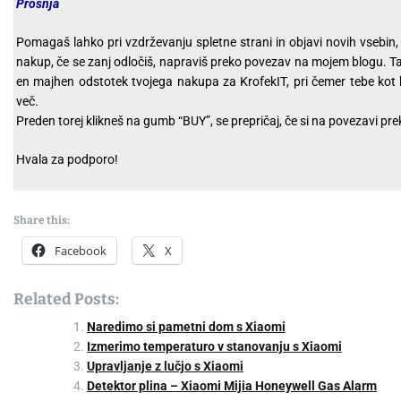
Prošnja
Pomagaš lahko pri vzdrževanju spletne strani in objavi novih vsebin,
nakup, če se zanj odločiš, napraviš preko povezav na mojem blogu. T
en majhen odstotek tvojega nakupa za KrofekIT, pri čemer tebe kot 
več.
Preden torej klikneš na gumb “BUY”, se prepričaj, če si na povezavi prek
Hvala za podporo!
Share this:
Facebook
X
Related Posts:
Naredimo si pametni dom s Xiaomi
Izmerimo temperaturo v stanovanju s Xiaomi
Upravljanje z lučjo s Xiaomi
Detektor plina – Xiaomi Mijia Honeywell Gas Alarm