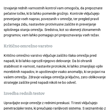
Izvajanje rednih varnostnih kontrol vam omogoča, da prepoznate
pečatne točke, ki bi lahko pomenile grožnjo. Kontrole vključujejo
preverjanje vseh naprav, povezanih v omrežje, ter pregled pravil
požarnega zidu, nastavitev protivirusne zaščite in preverjanje
splošnega stanja omrežja. Sredstva, kot so skenerji zlonamernih
programov, vam lahko pomagajo pri prepoznavanju vseh težav.
Kritično omrežno varstvo
Kritično omrežno varstvo vključuje zaščito tlaka omrežja pred
napadi, ki bi lahko ogrozili njegovo delovanje. Da bi ohranili
stabilnost in varnost, nastavite protokole, ki lahko zmanjšajo vpliv
morebitnih napadov, in upoštevajte vsako anomalijo, ki se pojavi na
vašem omrežju. Zdravje vašega omrežja je ključno, zato oblikovanje
strategije zaščite pred napadi nikoli ne bo odveč.
Izvedba rednih testov
Upravljajte svoje omrežje z rednimi preskusi. Ti testi vključujejo
penetracijske teste, ki preučujejo ranljivosti sistema. S seznanitvijo z