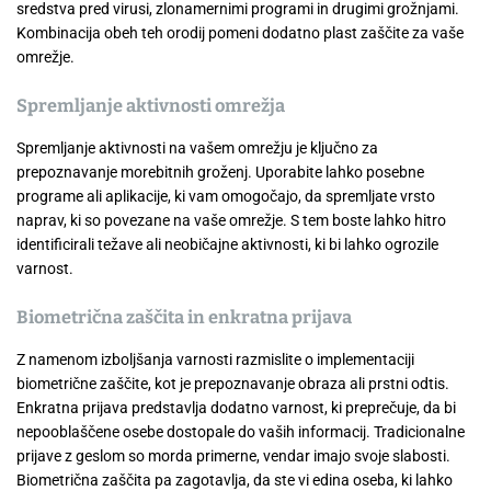
sredstva pred virusi, zlonamernimi programi in drugimi grožnjami.
Kombinacija obeh teh orodij pomeni dodatno plast zaščite za vaše
omrežje.
Spremljanje aktivnosti omrežja
Spremljanje aktivnosti na vašem omrežju je ključno za
prepoznavanje morebitnih groženj. Uporabite lahko posebne
programe ali aplikacije, ki vam omogočajo, da spremljate vrsto
naprav, ki so povezane na vaše omrežje. S tem boste lahko hitro
identificirali težave ali neobičajne aktivnosti, ki bi lahko ogrozile
varnost.
Biometrična zaščita in enkratna prijava
Z namenom izboljšanja varnosti razmislite o implementaciji
biometrične zaščite, kot je prepoznavanje obraza ali prstni odtis.
Enkratna prijava predstavlja dodatno varnost, ki preprečuje, da bi
nepooblaščene osebe dostopale do vaših informacij. Tradicionalne
prijave z geslom so morda primerne, vendar imajo svoje slabosti.
Biometrična zaščita pa zagotavlja, da ste vi edina oseba, ki lahko