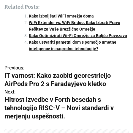
Related Posts:
Kako izboljšati WiFi omrežje doma
WiFi Extender vs. WiFi Bridge: Kako Izbrati Pravo
Rešitev za Vaše Brezžično Omrežje
Kako Optimizirati Wi-Fi Omrežje za Boljšo Povezavo
Kako ustvariti pametni dom s pomočjo umetne
inteligence in napredne tehnologije?
Previous:
P
IT varnost: Kako zaobiti georestricijo
o
AirPods Pro 2 s Faradayjevo kletko
s
Next:
Hitrost izvedbe v Forth besedah s
t
tehnologijo RISC-V – Novi standardi v
n
merjenju uspešnosti.
a