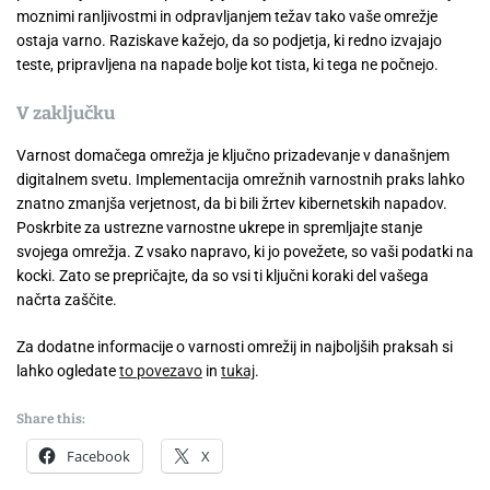
moznimi ranljivostmi in odpravljanjem težav tako vaše omrežje
ostaja varno. Raziskave kažejo, da so podjetja, ki redno izvajajo
teste, pripravljena na napade bolje kot tista, ki tega ne počnejo.
V zaključku
Varnost domačega omrežja je ključno prizadevanje v današnjem
digitalnem svetu. Implementacija omrežnih varnostnih praks lahko
znatno zmanjša verjetnost, da bi bili žrtev kibernetskih napadov.
Poskrbite za ustrezne varnostne ukrepe in spremljajte stanje
svojega omrežja. Z vsako napravo, ki jo povežete, so vaši podatki na
kocki. Zato se prepričajte, da so vsi ti ključni koraki del vašega
načrta zaščite.
Za dodatne informacije o varnosti omrežij in najboljših praksah si
lahko ogledate
to povezavo
in
tukaj
.
Share this:
Facebook
X