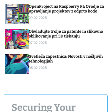
d
m
OpenProject na Raspberry PI: Orodje za
g
o
upravljanje projektov z odprto kodo
e
d
t
e
09.02.2025
Obvladujte trolje za patente in slikovno
oblikovanje pri 3D tiskanju
07.02.2025
Svetleča zapestnica: Novosti v nošljivih
tehnologijah
05.02.2025
Securing Your