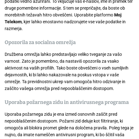
podatki vedno ažurirani. To vključuje vaš e-naslov, ime in priimek ter
druge pomembne informacije. S tem se prepričajte, da boste ob
morebitnih težavah hitro obveščeni. Uporabite platformo
Moj
Telekom
, kjer lahko enostavno nadzorujete vse vaše podatke in
razmerja.
Opozorila za socialna omrežja
Družbena omrežja lahko predstavljajo veliko tveganje za vašo
varnost. Zato je pomembno, da nastaviš opozorila za vsako
aktivnost na vaših profilih. Tako boste obveščeni o vseh sumljivih
dejavnostih, ki bi lahko nakazovale na poskus vstopa v vaše
omrežje. Ta previdnostni ukrep vam omogoča hitro odzivanje in
zaščito vašega omrežja pred nepooblaščenim dostopom.
Uporaba požarnega zidu in antivirusnega programa
Uporaba požarnega zidu je ena izmed osnovnih zaščit pred
nepooblaščenim dostopom. Požarni zid deluje kot filtriranje, ki
omogoča ali blokira promet glede na določena pravila. Poleg tega je
nujno, da imate nameščen antivirusni program, ki bo ščitil vaša