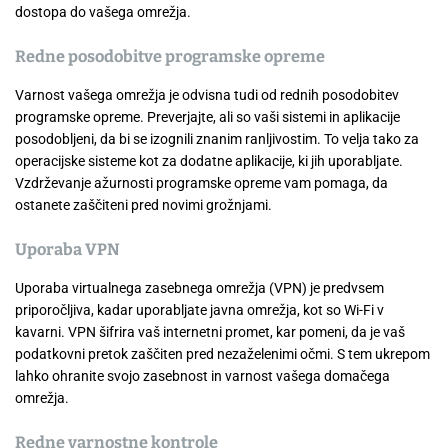
dostopa do vašega omrežja.
Redne posodobitve programske opreme
Varnost vašega omrežja je odvisna tudi od rednih posodobitev
programske opreme. Preverjajte, ali so vaši sistemi in aplikacije
posodobljeni, da bi se izognili znanim ranljivostim. To velja tako za
operacijske sisteme kot za dodatne aplikacije, ki jih uporabljate.
Vzdrževanje ažurnosti programske opreme vam pomaga, da
ostanete zaščiteni pred novimi grožnjami.
Uporaba VPN
Uporaba virtualnega zasebnega omrežja (VPN) je predvsem
priporočljiva, kadar uporabljate javna omrežja, kot so Wi-Fi v
kavarni. VPN šifrira vaš internetni promet, kar pomeni, da je vaš
podatkovni pretok zaščiten pred nezaželenimi očmi. S tem ukrepom
lahko ohranite svojo zasebnost in varnost vašega domačega
omrežja.
Redne varnostne kontrole