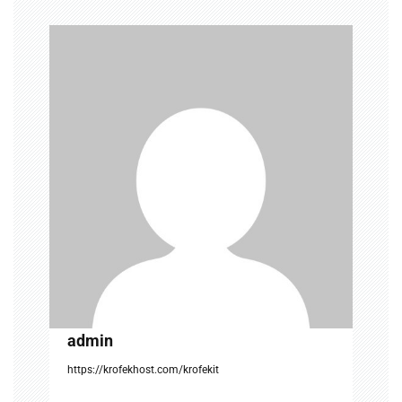
v
i
g
a
t
i
o
n
admin
https://krofekhost.com/krofekit