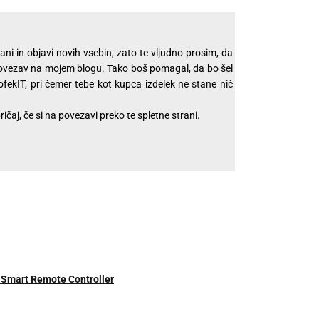
ni in objavi novih vsebin, zato te vljudno prosim, da
 povezav na mojem blogu. Tako boš pomagal, da bo šel
ekIT, pri čemer tebe kot kupca izdelek ne stane nič
ičaj, če si na povezavi preko te spletne strani.
l Smart Remote Controller