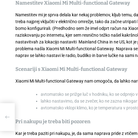
Namestitev Xiaomi Mi Multi-functional Gateway
Namestitev mi je sprva delala kar nekaj problemov, kljub temu, 
treba najprej vključiti v električno omrežje, tako da začne utrip
bomo konfigurirali. (Predhodno sem že imel odprt račun na Xiaomi)
raziskovanju po internetu, kjer sem resnično težko našel kakršnok
nastavitvah za lokacijo nastaviti Mainland China in ne US, kot je 
problema našla Xiaomi Mi Multi-functional Gateway. Naprava se je 
naprav se lahko nastavi le radio, budilko in barve lučke na sami n
Scenariji s Xiaomi Mi Multi-functional Gateway
Xiaomi Mi Multi-functional Gateway nam omogoča, da lahko nare
avtomatsko se prižge luč v hodniku, ko se odprejo 
lahko nastavimo, da se zvečer, ko ne zazna nikogar v
avtomatsko vklopi klimo, ko je temperatura v prost
Pri nakupu je treba biti pozoren
Kar je treba paziti pri nakupu, je, da sama naprava pride z vtičem 