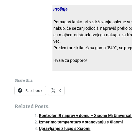
Prošnja
Pomagaš lahko pri vzdrževanju spletne stra
nakup, če se zanj odločiš, napraviš preko
en majhen odstotek tvojega nakupa za Krof
več.
Preden torej klikneš na gumb “BUY”, se prepr
Hvala za podporo!
Share this:
Facebook
X
Related Posts:
Kontroler IR naprav v domu – Xiaomi Mi Universa
Izmerimo temperaturo v stanovanju s Xiaomi
Upravljanje z lučjo s Xiaomi