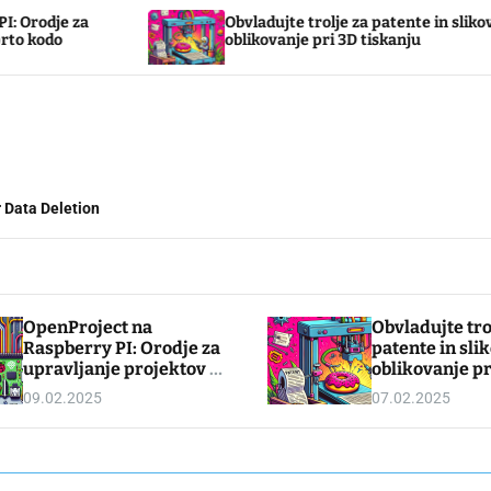
Obvladujte trolje za patente in slikovno
oblikovanje pri 3D tiskanju
 Data Deletion
OpenProject na
Obvladujte tro
Raspberry PI: Orodje za
patente in sli
upravljanje projektov z
oblikovanje pr
odprto kodo
tiskanju
09.02.2025
07.02.2025