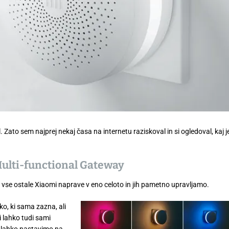
Zato sem najprej nekaj časa na internetu raziskoval in si ogledoval, kaj j
ulti-functional Gateway
se ostale Xiaomi naprave v eno celoto in jih pametno upravljamo.
o, ki sama zazna, ali
i lahko tudi sami
o lahko nastavimo na