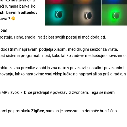
juči rumena barva, ko
ti barvnih odtenkov
ikoval?
1200
 postaje. Hehe, smola. Na žalost svojih postaj ni moč dodajati.
 dodatnimi napravami podjetja Xiaomi, med drugim senzor za vrata,
ednost sistema programabilnost, kako lahko zadeve medsebojno povežemo.
lahko zazna premike v sobi in zna nato v povezavi z ostalimi povezanimi
vanju, lahko nastavimo vsaj vklop lučke na napravi ali pa prižig radia, s
i MP3 zvok, ki bi se predvajal v povezavi z zvoncem. Tega še nisem
vami po protokolu
ZigBee
, sam pa je povezan na domače brezžično