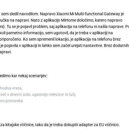
da sem sledil navodilom. Napravo Xiaomi Mi Multi-functional Gateway je
ati lučka na napravi. Nato z aplikacijo MiHome določimo, katero napravo
. Tu se je pojavil problem, saj aplikacija na telefonu ni našla naprave. P
oli pametno informacijo, sem ugotovil, da je treba v aplikaciji na
priporočeno. Ko sem spremenil lokacijo, je aplikacija na telefonu brez
pojavila v aplikaciji in lahko sem začel urejati nastavitve. Brez dodatnih
apravi.
dimo kar nekaj scenarijev:
vhodna vrata,
eč v dnevni sobi, ugasnejo televizor in luči,
oru previsoka.
za kitajske vtičnice, tako da je treba dokupiti adapter za EU vtičnico.