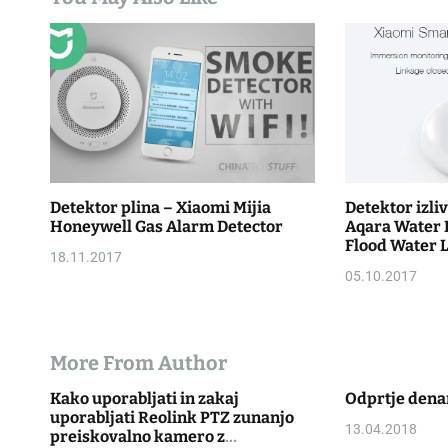
t
i
o
n
Detektor plina – Xiaomi Mijia
Detektor izli
Honeywell Gas Alarm Detector
Aqara Water
Flood Water 
18.11.2017
05.10.2017
More From Author
Kako uporabljati in zakaj
Odprtje dena
uporabljati Reolink PTZ zunanjo
13.04.2018
preiskovalno kamero z