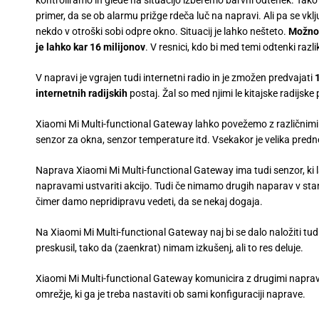
primer, da se ob alarmu prižge rdeča luč na napravi. Ali pa se vkl
nekdo v otroški sobi odpre okno. Situacij je lahko nešteto.
Možnos
je lahko kar 16 milijonov
. V resnici, kdo bi med temi odtenki razl
V napravi je vgrajen tudi internetni radio in je zmožen predvajati
internetnih
radijskih
postaj. Žal so med njimi le kitajske radijske
Xiaomi Mi Multi-functional Gateway lahko povežemo z različnimi
senzor za okna, senzor temperature itd. Vsekakor je velika pr
Naprava Xiaomi Mi Multi-functional Gateway ima tudi senzor, ki 
napravami ustvariti akcijo. Tudi če nimamo drugih naparav v stano
čimer damo nepridipravu vedeti, da se nekaj dogaja.
Na Xiaomi Mi Multi-functional Gateway naj bi se dalo naložiti tud
preskusil, tako da (zaenkrat) nimam izkušenj, ali to res deluje.
Xiaomi Mi Multi-functional Gateway komunicira z drugimi napra
omrežje, ki ga je treba nastaviti ob sami konfiguraciji naprave.