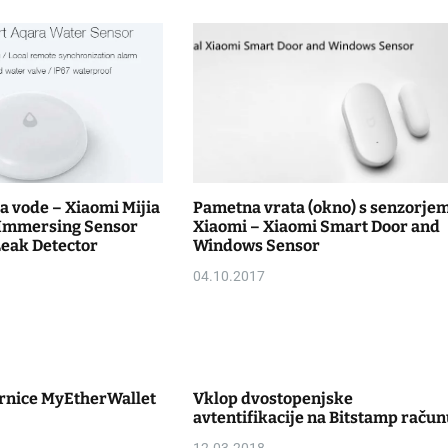
va vode – Xiaomi Mijia
Pametna vrata (okno) s senzorje
 Immersing Sensor
Xiaomi – Xiaomi Smart Door and
Leak Detector
Windows Sensor
04.10.2017
rnice MyEtherWallet
Vklop dvostopenjske
avtentifikacije na Bitstamp račun
12.03.2018