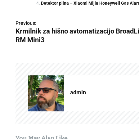
Detektor plina – Xiaomi Mijia Honeywell Gas Ala
Previous:
P
Krmilnik za hišno avtomatizacijo BroadL
o
RM Mini3
s
t
n
a
admin
v
i
g
a
You May Also Like