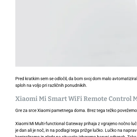
Pred kratkim sem se odločil, da bom svoj dom malo avtomatiziral. 
sploh na voljo pri različnih ponudnikih.
Xiaomi Mi Smart WiFi Remote Control M
Gre za srce Xiaomi pametnega doma. Brez tega težko povežemo v
Xiaomi Mi Multi-functional Gateway prihaja z vgrajeno nočno lučk
je dan ali je noč, in na podlagi tega prižge lučko. Lučko na naprav
kontroliramo in glede na situacijo izberemo barvni odtenek. Tak