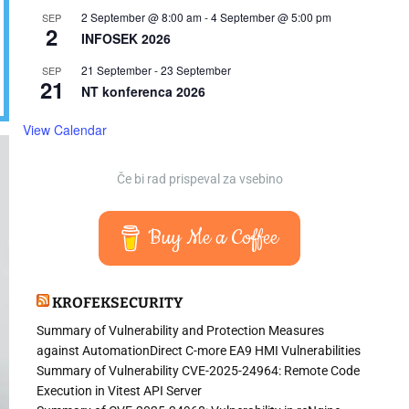
2 September @ 8:00 am
-
4 September @ 5:00 pm
SEP
2
INFOSEK 2026
21 September
-
23 September
SEP
21
NT konferenca 2026
View Calendar
Če bi rad prispeval za vsebino
Buy Me a Coffee
KROFEKSECURITY
Summary of Vulnerability and Protection Measures
against AutomationDirect C-more EA9 HMI Vulnerabilities
Summary of Vulnerability CVE-2025-24964: Remote Code
Execution in Vitest API Server