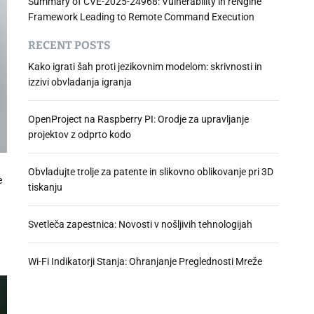
Summary of CVE-2025-24968: Vulnerability in reNgine
Framework Leading to Remote Command Execution
RECENT POSTS
Kako igrati šah proti jezikovnim modelom: skrivnosti in
izzivi obvladanja igranja
OpenProject na Raspberry PI: Orodje za upravljanje
projektov z odprto kodo
Obvladujte trolje za patente in slikovno oblikovanje pri 3D
e
tiskanju
Svetleča zapestnica: Novosti v nošljivih tehnologijah
Wi-Fi Indikatorji Stanja: Ohranjanje Preglednosti Mreže