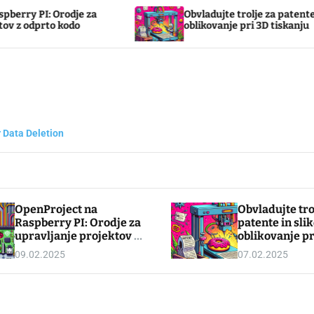
PI: Orodje za
Obvladujte trolje za patente in sli
dprto kodo
oblikovanje pri 3D tiskanju
 Data Deletion
OpenProject na
Obvladujte tro
Raspberry PI: Orodje za
patente in sli
upravljanje projektov z
oblikovanje pr
odprto kodo
tiskanju
09.02.2025
07.02.2025