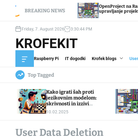
S
proti jezikovnim modelom:
OpenProject na Raspberry 
k
BREAKING NEWS
vi obvladanja igranja
upravljanje projektov z o
i
p
Friday, 7. August 2026
3
:
30
:
44
PM
t
o
KROFEKIT
c
o
n
Raspberry Pi
IT dogodki
Krofek blogs
User
O
t
f
e
f
Top Tagged
c
n
a
t
n
Kako igrati šah proti
v
a
jezikovnim modelom:
s
skrivnosti in izzivi
W
obvladanja igranja
10.02.2025
i
d
g
e
User Data Deletion
t