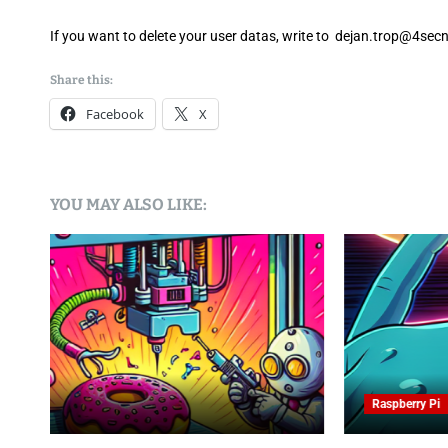
If you want to delete your user datas, write to
dejan.trop@4sec
Share this:
Facebook
X
YOU MAY ALSO LIKE:
Raspberry Pi