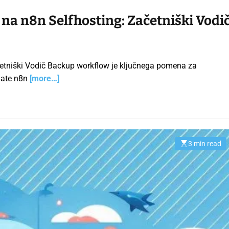
a n8n Selfhosting: Začetniški Vodi
etniški Vodič Backup workflow je ključnega pomena za
ljate n8n
[more…]
3 min read
E
s
t
i
m
a
t
e
d
r
e
a