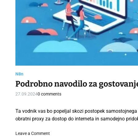
S
e
l
f
h
o
s
t
i
n
g
N8n
:
Podrobno navodilo za gostovanj
Z
a
27.09.2024
0 comments
č
e
Ta vodnik vas bo popeljal skozi postopek samostojnega
t
n
obratni proxy za dostop do interneta in samodejno prid
i
š
o
Leave a Comment
k