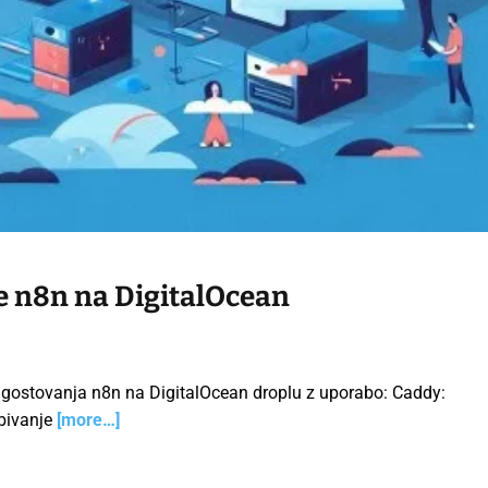
e n8n na DigitalOcean
 gostovanja n8n na DigitalOcean droplu z uporabo: Caddy:
obivanje
[more…]