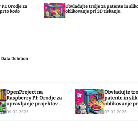
te trolje za patente in slikovno
Svetleča zapestni
nje pri 3D tiskanju
tehnologijah
 Data Deletion
OpenProject na
Obvladujte tro
Raspberry PI: Orodje za
patente in sli
upravljanje projektov z
oblikovanje pr
odprto kodo
tiskanju
09.02.2025
07.02.2025