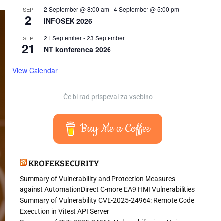
2 September @ 8:00 am
-
4 September @ 5:00 pm
SEP
2
INFOSEK 2026
21 September
-
23 September
SEP
21
NT konferenca 2026
View Calendar
Če bi rad prispeval za vsebino
Buy Me a Coffee
KROFEKSECURITY
Summary of Vulnerability and Protection Measures
against AutomationDirect C-more EA9 HMI Vulnerabilities
Summary of Vulnerability CVE-2025-24964: Remote Code
Execution in Vitest API Server