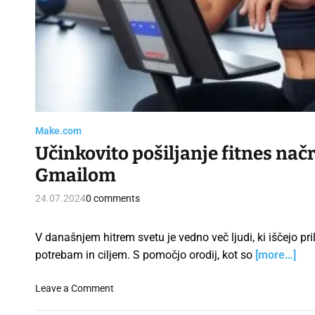
s
t
o
v
a
n
j
e
Make.com
n
Učinkovito pošiljanje fitnes načr
8
n
Gmailom
n
24.07.2024
0 comments
a
D
i
V današnjem hitrem svetu je vedno več ljudi, ki iščejo pr
g
potrebam in ciljem. S pomočjo orodij, kot so
[more…]
i
t
o
Leave a Comment
a
n
l