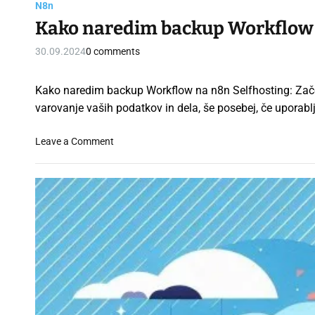
N8n
Kako naredim backup Workflow n
30.09.2024
0 comments
Kako naredim backup Workflow na n8n Selfhosting: Zač
varovanje vaših podatkov in dela, še posebej, če uporab
o
Leave a Comment
n
K
a
k
o
n
a
r
e
d
i