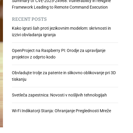
Summary of CVE-2025-24968: Vulnerability in reNgine
Framework Leading to Remote Command Execution
RECENT POSTS
Kako igrati šah proti jezikovnim modelom: skrivnosti in
izzivi obvladanja igranja
OpenProject na Raspberry PI: Orodje za upravljanje
projektov z odprto kodo
Obvladujte trolje za patente in slikovno oblikovanje pri 3D
tiskanju
Svetleča zapestnica: Novosti v nošljivih tehnologijah
Wi-Fi Indikatorji Stanja: Ohranjanje Preglednosti Mreže