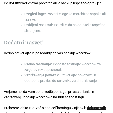
Po izvršitvi workflowa preverite ali je backup uspešno opravljen:
Pregled loge:
Preverite loge za morebitne napake ali
težave.
Dobljeni rezultati:
Potrdite, da so datoteke uspešno
shranjene.
Dodatni nasveti
Redno preverjajte in posodabljajte vaš backup workflow:
Redno testiranje:
Pogosto testirajte workflow za
zagotovitev uspešnosti.
Vzdrževanje povezav:
Preverjajte povezave in
dostopne pravice do strežnika za shranjevanje.
Verjamemo, da vam bo ta vodič pomagal pri ustvarjanju in
vzdrževanju backup workflowa na n8n selfhostingu.
Preberete lahko tudi več o n8n selfhostingu v njihovih
dokumentih