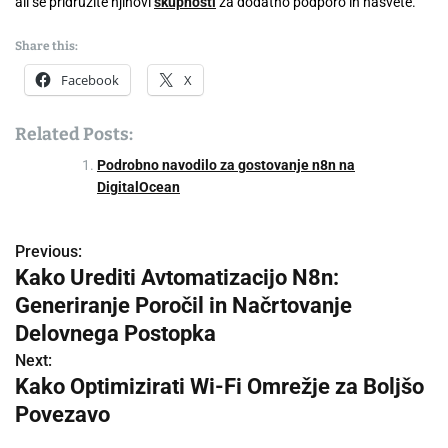
ali se pridružite njihovi
skupnosti
za dodatno podporo in nasvete.
Share this:
Facebook
X
Related Posts:
Podrobno navodilo za gostovanje n8n na
DigitalOcean
Previous:
P
Kako Urediti Avtomatizacijo N8n:
o
Generiranje Poročil in Načrtovanje
s
Delovnega Postopka
Next:
t
Kako Optimizirati Wi-Fi Omrežje za Boljšo
n
Povezavo
a