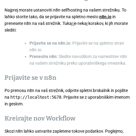
Najprej morate ustanoviti n8n selfhosting na vašem strežniku. To
lahko storite tako, da se prijavite na spletno mesto
n8n.io
in
prenesete n8n na vaš strežnik. Tukaj je nekaj korakov, ki jih morate
slediti:
Prijavite se na n8n.io:
Prijavite se na spletno stran
n8n.io.
Prenesite n8n:
Sledite navodilom za namestitev n8n
na vašem strežniku preko uporabniškega vmesnika.
Prijavite se v n8n
Po prenosu n8n na vaš strežnik, odprite spletni brskalnik in pojdite
na
http://localhost:5678
. Prijavite se z uporabniškim imenom
in geslom.
Kreirajte nov Workflow
Skozi n8n lahko ustvarite zapletene tokove podatkov. Poglejmo,