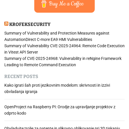
Buy Me a Coffee
KROFEKSECURITY
Summary of Vulnerability and Protection Measures against
AutomationDirect C-more EA9 HMI Vulnerabilities
Summary of Vulnerability CVE-2025-24964: Remote Code Execution
in Vitest API Server
Summary of CVE-2025-24968: Vulnerability in reNgine Framework
Leading to Remote Command Execution
RECENT POSTS
Kako igrati šah proti jezikovnim modelom: skrivnosti in izzivi
obvladanja igranja
OpenProject na Raspberry PI: Orodje za upravljanje projektov z
odprto kodo
Obvladujte trolje za patente in slikovno oblikovanje pri 3D tiskanju