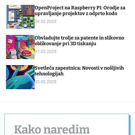
d
m
OpenProject na Raspberry PI: Orodje za
g
o
upravljanje projektov z odprto kodo
e
d
t
e
09.02.2025
Obvladujte trolje za patente in slikovno
oblikovanje pri 3D tiskanju
07.02.2025
Svetleča zapestnica: Novosti v nošljivih
tehnologijah
05.02.2025
Kako naredim