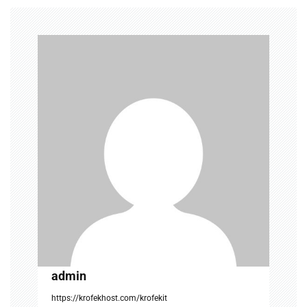
v
i
g
a
t
i
o
n
admin
https://krofekhost.com/krofekit