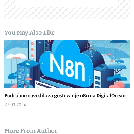
You May Also Like
Podrobno navodilo za gostovanje n8n na DigitalOcean
27.09.2024
More From Author