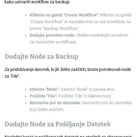
kako ustvariti workflow za backup:
Kliknite na gumb "Create Workflow":
Kliknite na gumb
"Create Workflow" in navedite ime za vaš workflow, na
primer "Backup Workflow".
Dodajte potrebne node:
Sledite naslednjim korakom
za nastavitev workflowa.
Dodajte Node za Backup
Za pridobivanje datotek, ki jih želite zaščititi, boste potrebovali node
za "File":
Izberite "Node":
Izberite "Node" iz panela levo.
Poiščite "File":
Poiščite "File" in kliknite nanj.
Nastavite pot do datoteke:
Nastavite pot do datoteke,
ki jo želite zaščititi.
Dodajte Node za Pošiljanje Datotek