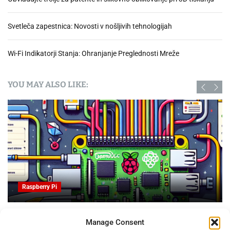
Svetleča zapestnica: Novosti v nošljivih tehnologijah
Wi-Fi Indikatorji Stanja: Ohranjanje Preglednosti Mreže
YOU MAY ALSO LIKE:
Raspberry Pi
OpenProject na Raspberry PI: Orodje za upravljanje
Manage Consent
projektov z odprto kodo