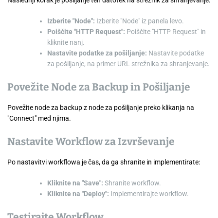
Naslednji korak je pošiljanje teh datotek na strežnik za shranjevanje:
Izberite "Node":
Izberite "Node" iz panela levo.
Poiščite "HTTP Request":
Poiščite "HTTP Request" in
kliknite nanj.
Nastavite podatke za pošiljanje:
Nastavite podatke
za pošiljanje, na primer URL strežnika za shranjevanje.
Povežite Node za Backup in Pošiljanje
Povežite node za backup z node za pošiljanje preko klikanja na
"Connect" med njima.
Nastavite Workflow za Izvrševanje
Po nastavitvi workflowa je čas, da ga shranite in implementirate:
Kliknite na "Save":
Shranite workflow.
Kliknite na "Deploy":
Implementirajte workflow.
Testirajte Workflow