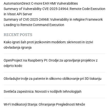
P
AutomationDirect C-more EA9 HMI Vulnerabilities
l
Summary of Vulnerability CVE-2025-24964: Remote Code Execution
u
in Vitest API Server
s
Summary of CVE-2025-24968: Vulnerability in reNgine Framework
1
Leading to Remote Command Execution
P
RECENT POSTS
M
Kako igrati šah proti jezikovnim modelom: skrivnosti in izzivi
obvladanja igranja
OpenProject na Raspberry PI: Orodje za upravljanje projektov z
odprto kodo
Obvladujte trolje za patente in slikovno oblikovanje pri 3D tiskanju
Svetleča zapestnica: Novosti v nošljivih tehnologijah
Wi-Fi Indikatorji Stanja: Ohranjanje Preglednosti Mreže