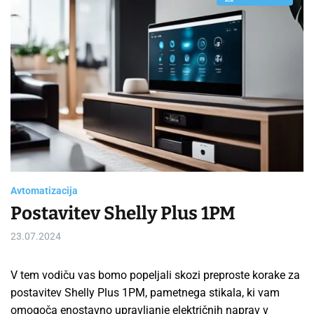
E
s
t
i
m
a
t
e
d
r
e
a
d
t
i
m
e
Avtomatizacija
Postavitev Shelly Plus 1PM
23.07.2024
V tem vodiču vas bomo popeljali skozi preproste korake za
postavitev Shelly Plus 1PM, pametnega stikala, ki vam
omogoča enostavno upravljanje električnih naprav v