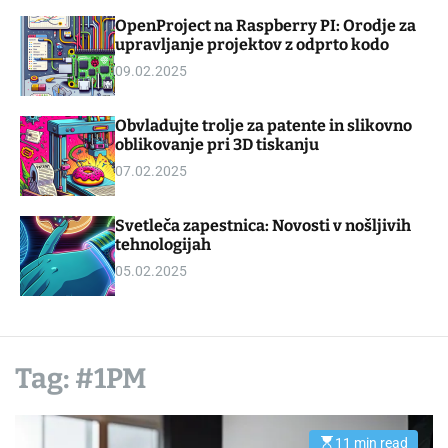
d
m
OpenProject na Raspberry PI: Orodje za
g
o
upravljanje projektov z odprto kodo
e
d
t
e
09.02.2025
Obvladujte trolje za patente in slikovno
oblikovanje pri 3D tiskanju
07.02.2025
Svetleča zapestnica: Novosti v nošljivih
tehnologijah
05.02.2025
Tag:
#1PM
11 min read