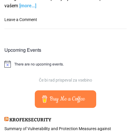
vašem
[more…]
o
Leave a Comment
n
P
o
s
Upcoming Events
t
a
There are no upcoming events.
v
N
o
i
t
t
i
Če bi rad prispeval za vsebino
e
c
e
v
S
Buy Me a Coffee
h
e
l
KROFEKSECURITY
l
y
Summary of Vulnerability and Protection Measures against