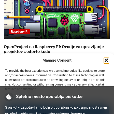
Raspberry Pi
OpenProject na Raspberry PI: Orodje za upravljanje
projektov z odprto kodo
09.02.2025
Manage Consent
To provide the best experiences, we use technologies like cookies to store
and/or access device information. Consenting to these technologies will
allow us to process data such as browsing behavior or unique IDs on this
site. Not consenting or withdrawing consent, may adversely affect certain
features and functions.
Spletno mesto uporablja piškotke
Manage services
S piškotki zagotavljamo boljšo uporabniško izkušnjo, enostavnejši
Accept
pregled vsebin, analizo uporabe, oglasne sisteme in