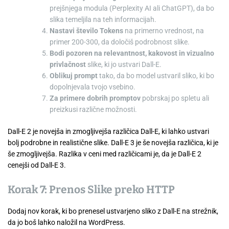
prejšnjega modula (Perplexity AI ali ChatGPT), da bo
slika temeljila na teh informacijah.
Nastavi število Tokens
na primerno vrednost, na
primer 200-300, da določiš podrobnost slike.
Bodi pozoren na relevantnost, kakovost in vizualno
privlačnost
slike, ki jo ustvari Dall-E.
Oblikuj prompt
tako, da bo model ustvaril sliko, ki bo
dopolnjevala tvojo vsebino.
Za primere dobrih promptov
pobrskaj po spletu ali
preizkusi različne možnosti.
Dall-E 2 je novejša in zmogljivejša različica Dall-E, ki lahko ustvari
bolj podrobne in realistične slike. Dall-E 3 je še novejša različica, ki je
še zmogljivejša. Razlika v ceni med različicami je, da je Dall-E 2
cenejši od Dall-E 3.
Korak 7: Prenos Slike preko HTTP
Dodaj nov korak, ki bo prenesel ustvarjeno sliko z Dall-E na strežnik,
da jo boš lahko naložil na WordPress.