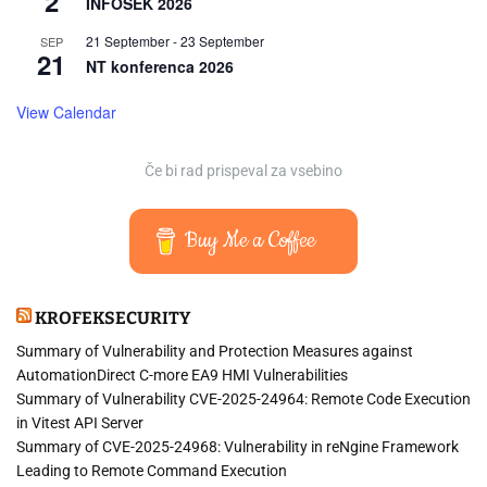
2
INFOSEK 2026
21 September
-
23 September
SEP
21
NT konferenca 2026
View Calendar
Če bi rad prispeval za vsebino
Buy Me a Coffee
KROFEKSECURITY
Summary of Vulnerability and Protection Measures against
AutomationDirect C-more EA9 HMI Vulnerabilities
Summary of Vulnerability CVE-2025-24964: Remote Code Execution
in Vitest API Server
Summary of CVE-2025-24968: Vulnerability in reNgine Framework
Leading to Remote Command Execution