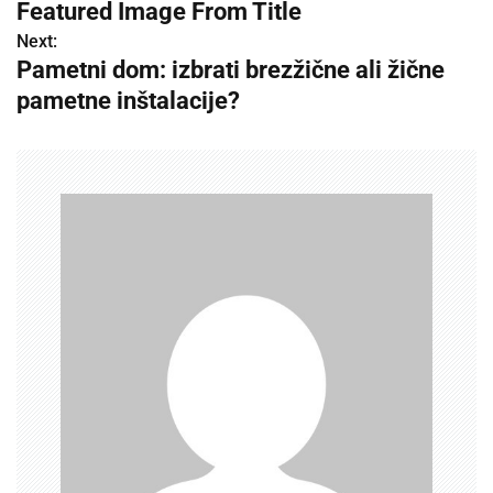
s
Featured Image From Title
Next:
t
Pametni dom: izbrati brezžične ali žične
n
pametne inštalacije?
a
v
i
g
a
t
i
o
n