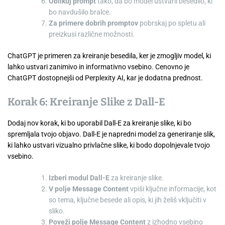
Oblikuj prompt
tako, da bo model ustvaril besedilo, ki
bo navdušilo bralce.
Za primere dobrih promptov
pobrskaj po spletu ali
preizkusi različne možnosti.
ChatGPT je primeren za kreiranje besedila, ker je zmogljiv model, ki
lahko ustvari zanimivo in informativno vsebino. Cenovno je
ChatGPT dostopnejši od Perplexity AI, kar je dodatna prednost.
Korak 6: Kreiranje Slike z Dall-E
Dodaj nov korak, ki bo uporabil Dall-E za kreiranje slike, ki bo
spremljala tvojo objavo. Dall-E je napredni model za generiranje slik,
ki lahko ustvari vizualno privlačne slike, ki bodo dopolnjevale tvojo
vsebino.
Izberi modul Dall-E
za kreiranje slike.
V polje Message Content
vpiši ključne informacije, kot
so tema, ključne besede ali opis, ki jih želiš vključiti v
sliko.
Poveži polje Message Content
z izhodno vsebino