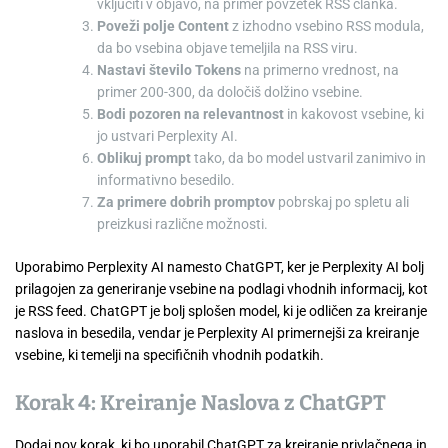
vključiti v objavo, na primer povzetek RSS članka.
Poveži polje Content
z izhodno vsebino RSS modula,
da bo vsebina objave temeljila na RSS viru.
Nastavi število Tokens
na primerno vrednost, na
primer 200-300, da določiš dolžino vsebine.
Bodi pozoren na relevantnost
in kakovost vsebine, ki
jo ustvari Perplexity AI.
Oblikuj prompt
tako, da bo model ustvaril zanimivo in
informativno besedilo.
Za primere dobrih promptov
pobrskaj po spletu ali
preizkusi različne možnosti.
Uporabimo Perplexity AI namesto ChatGPT, ker je Perplexity AI bolj
prilagojen za generiranje vsebine na podlagi vhodnih informacij, kot
je RSS feed. ChatGPT je bolj splošen model, ki je odličen za kreiranje
naslova in besedila, vendar je Perplexity AI primernejši za kreiranje
vsebine, ki temelji na specifičnih vhodnih podatkih.
Korak 4: Kreiranje Naslova z ChatGPT
Dodaj nov korak, ki bo uporabil ChatGPT za kreiranje privlačnega in