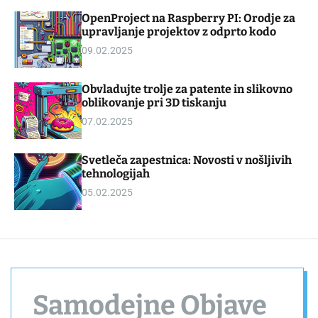
d
m
OpenProject na Raspberry PI: Orodje za
g
o
upravljanje projektov z odprto kodo
e
d
t
e
09.02.2025
Obvladujte trolje za patente in slikovno
oblikovanje pri 3D tiskanju
07.02.2025
Svetleča zapestnica: Novosti v nošljivih
tehnologijah
05.02.2025
Samodejne Objave