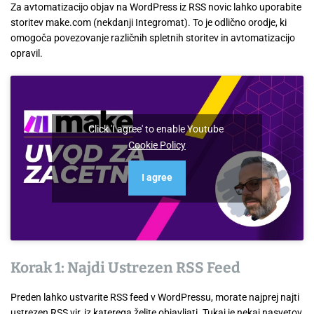
Za avtomatizacijo objav na WordPress iz RSS novic lahko uporabite
storitev make.com (nekdanji Integromat). To je odlično orodje, ki
omogoča povezovanje različnih spletnih storitev in avtomatizacijo
opravil.
Click 'I agree' to enable Youtube
Cookie Policy
I agree
Korak 1: Najdi Ustrezen RSS Feed
Preden lahko ustvarite RSS feed v WordPressu, morate najprej najti
ustrezen RSS vir, iz katerega želite objavljati. Tukaj je nekaj nasvetov,