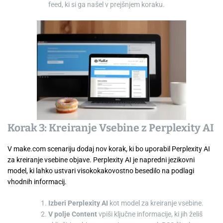
feed, ki si ga našel v prejšnjem koraku.
Korak 3: Kreiranje Vsebine z Perplexity AI
V make.com scenariju dodaj nov korak, ki bo uporabil Perplexity AI
za kreiranje vsebine objave. Perplexity AI je napredni jezikovni
model, ki lahko ustvari visokokakovostno besedilo na podlagi
vhodnih informacij.
Izberi Perplexity AI
kot model za kreiranje vsebine.
V polje Content
vpiši ključne informacije, ki jih želiš