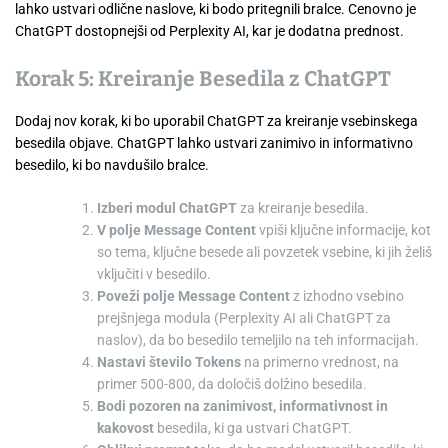
lahko ustvari odlične naslove, ki bodo pritegnili bralce. Cenovno je
ChatGPT dostopnejši od Perplexity AI, kar je dodatna prednost.
Korak 5: Kreiranje Besedila z ChatGPT
Dodaj nov korak, ki bo uporabil ChatGPT za kreiranje vsebinskega
besedila objave. ChatGPT lahko ustvari zanimivo in informativno
besedilo, ki bo navdušilo bralce.
Izberi modul ChatGPT
za kreiranje besedila.
V polje Message Content
vpiši ključne informacije, kot
so tema, ključne besede ali povzetek vsebine, ki jih želiš
vključiti v besedilo.
Poveži polje Message Content
z izhodno vsebino
prejšnjega modula (Perplexity AI ali ChatGPT za
naslov), da bo besedilo temeljilo na teh informacijah.
Nastavi število Tokens
na primerno vrednost, na
primer 500-800, da določiš dolžino besedila.
Bodi pozoren na zanimivost, informativnost in
kakovost
besedila, ki ga ustvari ChatGPT.