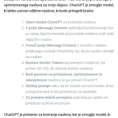
optimiziranega naslova za tvojo objavo. ChatGPT je zmogljiv model,
ki lahko ustvari odlične naslove, ki bodo pritegnili bralce.
Izberi modul ChatGPT
za kreiranje naslova.
V polje Message Content
vpiši ključne informacije, kot
so tema, ključne besede ali povzetek vsebine, ki jih želiš
vključiti v naslov.
Poveži polje Message Content
z izhodno vsebino
prejšnjega modula (Perplexity AI), da bo naslov temeljil
na vsebini.
Nastavi število Tokens
na primerno vrednost, na
primer 50-100, da določiš dolžino naslova.
Bodi pozoren na privlačnost, optimiziranost in
relevantnost
naslova, ki ga ustvari ChatGPT.
Oblikuj prompt
tako, da bo model ustvaril naslov, ki bo
pritegnil bralce in bil optimiziran za iskalnike.
Za primere dobrih promptov
pobrskaj po spletu ali
preizkusi različne možnosti.
ChatGPT je primeren za kreiranje naslova, ker je zmogljiv model, ki