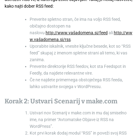
kako najti dober RSS feed:
Preverite spletno stran, če ima na voljo RSS feed,
običajno dostopen na
naslovu
http://www.vašadomena.si/feed
ali
http://ww
w.vašadomena.si/rss
.
Uporabite iskalnik, vnesite ključne besede, kot so “RSS
feed” skupaj z imenom spletne strani ali temo, ki vas
zanima.
Preverite direktorije RSS feedov, kot sta Feedspot in
Feedly, da najdete relevantne vire.
Če ne najdete primernega obstoječega RSS feeda,
lahko ustvarite svojega v WordPressu.
Korak 2: Ustvari Scenarij v make.com
Ustvari nov Scenarij v make.com in mu daj smiselno
ime, na primer “Avtomatske Objave iz RSS na
WordPress”.
Kot prvi korak dodaj modul “RSS” in poveži svoj RSS