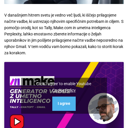
V današnjem hitrem svetu je vedno več ljudi, ki iščejo prilagojene
načrte vadbe, ki ustrezajo njihovim specifičnim potrebam in ciljem. S
pomočjo orodij, kot so Tally, Make.com in umetna inteligenca
Perplexity, lahko enostavno zberete informacije o željah
uporabnikov in jim pošljete prilagojene načrte vadbe neposredno na
njihov Gmail. V tem vodiču vam bomo pokazali, kako to storiti korak
za korakom.
Click 'I agree' to enable Youtube
Cookie Policy
I agree