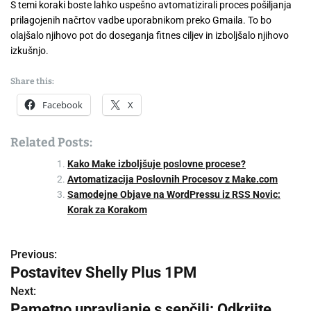
S temi koraki boste lahko uspešno avtomatizirali proces pošiljanja
prilagojenih načrtov vadbe uporabnikom preko Gmaila. To bo
olajšalo njihovo pot do doseganja fitnes ciljev in izboljšalo njihovo
izkušnjo.
Share this:
Facebook
X
Related Posts:
Kako Make izboljšuje poslovne procese?
Avtomatizacija Poslovnih Procesov z Make.com
Samodejne Objave na WordPressu iz RSS Novic:
Korak za Korakom
Previous:
P
Postavitev Shelly Plus 1PM
o
Next:
Pametno upravljanje s senčili: Odkrijte
s