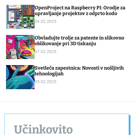
d
m
OpenProject na Raspberry PI: Orodje za
g
o
upravljanje projektov z odprto kodo
e
d
t
e
09.02.2025
Obvladujte trolje za patente in slikovno
oblikovanje pri 3D tiskanju
07.02.2025
Svetleča zapestnica: Novosti v nošljivih
tehnologijah
05.02.2025
Učinkovito