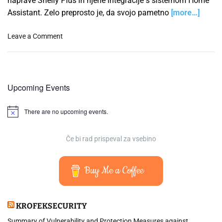
naprave Shelly Plus in njene integracije s sistemom Home
Assistant. Zelo preprosto je, da svojo pametno
[more…]
o
Leave a Comment
n
N
a
s
Upcoming Events
t
a
There are no upcoming events.
v
N
o
i
t
t
i
Če bi rad prispeval za vsebino
e
c
e
v
S
Buy Me a Coffee
h
e
l
KROFEKSECURITY
l
y
Summary of Vulnerability and Protection Measures against