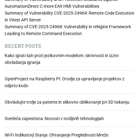
P
AutomationDirect C-more EA9 HMI Vulnerabilities
l
Summary of Vulnerability CVE-2025-24964: Remote Code Execution
u
in Vitest API Server
s
Summary of CVE-2025-24968: Vulnerability in reNgine Framework
i
Leading to Remote Command Execution
n
RECENT POSTS
i
n
Kako igrati šah proti jezikovnim modelom: skrivnosti in izzivi
t
obvladanja igranja
e
g
OpenProject na Raspberry PI: Orodje za upravljanje projektov z
r
odprto kodo
a
c
i
Obvladujte trolje za patente in slikovno oblikovanje pri 3D tiskanju
j
a
Svetleča zapestnica: Novosti v nošljivih tehnologijah
H
o
Wi-Fi Indikatorji Stanja: Ohranjanje Preglednosti Mreže
m