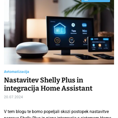
E
s
t
i
m
a
t
e
d
r
e
a
d
t
i
m
e
Avtomatizacija
Nastavitev Shelly Plus in
integracija Home Assistant
20.07.2024
V tem blogu te bomo popeljali skozi postopek nastavitve