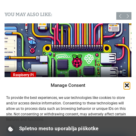
e
A
YOU MAY ALSO LIKE:
s
s
i
s
t
a
n
t
Raspberry Pi
Manage Consent
OpenProject na Raspberry PI: Orodje za upravljanje
To provide the best experiences, we use technologies like cookies to store
projektov z odprto kodo
and/or access device information. Consenting to these technologies will
09.02.2025
allow us to process data such as browsing behavior or unique IDs on this
site. Not consenting or withdrawing consent, may adversely affect certain
features and functions.
Spletno mesto uporablja piškotke
Manage services