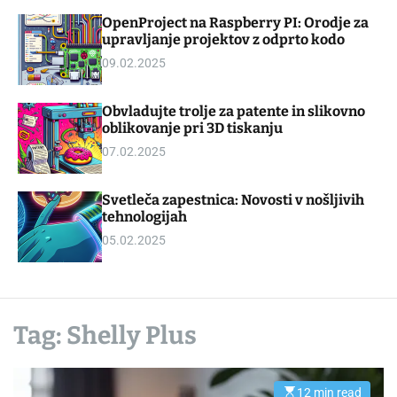
d
m
OpenProject na Raspberry PI: Orodje za
g
o
upravljanje projektov z odprto kodo
e
d
t
e
09.02.2025
Obvladujte trolje za patente in slikovno
oblikovanje pri 3D tiskanju
07.02.2025
Svetleča zapestnica: Novosti v nošljivih
tehnologijah
05.02.2025
Tag:
Shelly Plus
12 min read