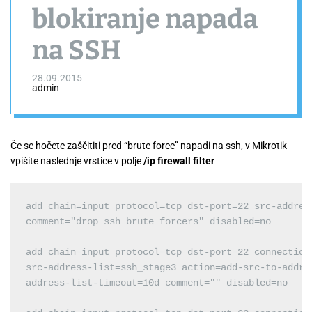
blokiranje napada
na SSH
28.09.2015
admin
Če se hočete zaščititi pred “brute force” napadi na ssh, v Mikrotik
vpišite naslednje vrstice v polje
/ip firewall filter
add chain=input protocol=tcp dst-port=22 src-addres
comment="drop ssh brute forcers" disabled=no

add chain=input protocol=tcp dst-port=22 connection-
src-address-list=ssh_stage3 action=add-src-to-addre
address-list-timeout=10d comment="" disabled=no
