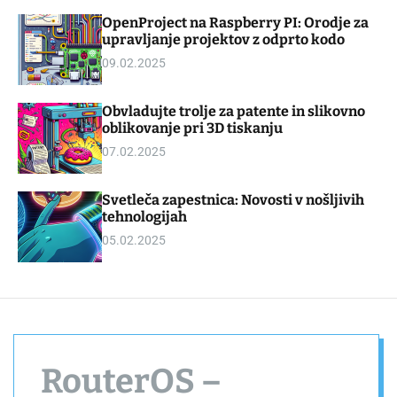
d
m
OpenProject na Raspberry PI: Orodje za
g
o
upravljanje projektov z odprto kodo
e
d
t
e
09.02.2025
Obvladujte trolje za patente in slikovno
oblikovanje pri 3D tiskanju
07.02.2025
Svetleča zapestnica: Novosti v nošljivih
tehnologijah
05.02.2025
RouterOS –