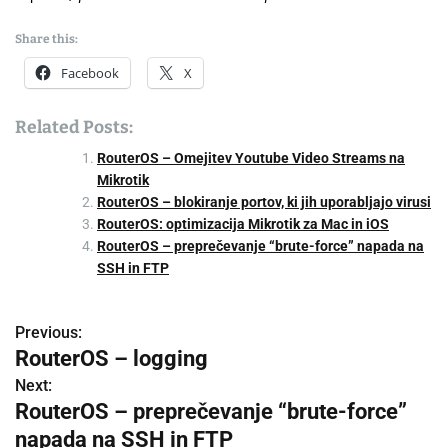
Share this:
Facebook
X
Related Posts:
RouterOS – Omejitev Youtube Video Streams na
Mikrotik
RouterOS – blokiranje portov, ki jih uporabljajo virusi
RouterOS: optimizacija Mikrotik za Mac in iOS
RouterOS – preprečevanje “brute-force” napada na
SSH in FTP
Previous:
P
RouterOS – logging
o
Next:
RouterOS – preprečevanje “brute-force”
s
napada na SSH in FTP