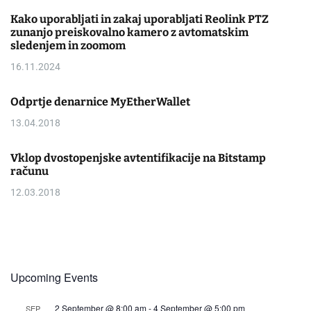
Kako uporabljati in zakaj uporabljati Reolink PTZ
zunanjo preiskovalno kamero z avtomatskim
sledenjem in zoomom
16.11.2024
Odprtje denarnice MyEtherWallet
13.04.2018
Vklop dvostopenjske avtentifikacije na Bitstamp
računu
12.03.2018
Upcoming Events
2 September @ 8:00 am
-
4 September @ 5:00 pm
SEP