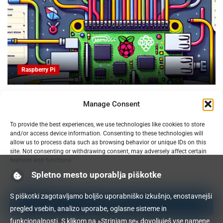
Raspberry Pi
OpenProject na Raspberry PI: Orodje za upravljanje
Manage Consent
projektov z odprto kodo
09.02.2025
To provide the best experiences, we use technologies like cookies to store
and/or access device information. Consenting to these technologies will
allow us to process data such as browsing behavior or unique IDs on this
site. Not consenting or withdrawing consent, may adversely affect certain
features and functions.
Spletno mesto uporablja piškotke
Manage services
S piškotki zagotavljamo boljšo uporabniško izkušnjo, enostavnejši
Accept
pregled vsebin, analizo uporabe, oglasne sisteme in
funkcionalnosti. S klikom na »Strinjam se« dovoljuješ vse namene