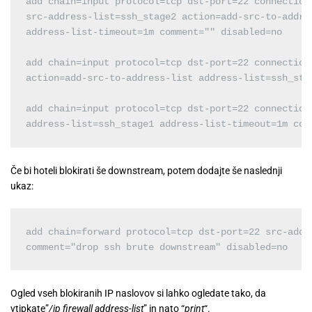
add chain=input protocol=tcp dst-port=22 connection-
src-address-list=ssh_stage2 action=add-src-to-addre
address-list-timeout=1m comment="" disabled=no

add chain=input protocol=tcp dst-port=22 connection
action=add-src-to-address-list address-list=ssh_sta
add chain=input protocol=tcp dst-port=22 connection
address-list=ssh_stage1 address-list-timeout=1m com
Če bi hoteli blokirati še downstream, potem dodajte še naslednji
ukaz:
add chain=forward protocol=tcp dst-port=22 src-addr
comment="drop ssh brute downstream" disabled=no
Ogled vseh blokiranih IP naslovov si lahko ogledate tako, da
vtipkate”
/ip firewall address-list
” in nato “
print
“.