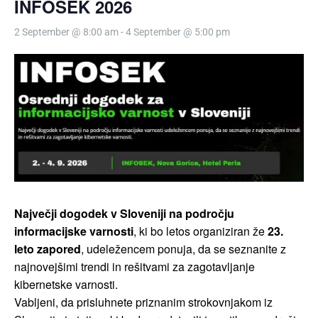
INFOSEK 2026
2 September @ 8:00 am
-
4 September @ 5:00 pm
Največji dogodek v Sloveniji na področju
informacijske varnosti
, ki bo letos organiziran že
23.
leto zapored
,
udeležencem ponuja, da se seznanite z
najnovejšimi trendi in rešitvami za zagotavljanje
kibernetske varnosti.
Vabljeni, da prisluhnete priznanim strokovnjakom iz