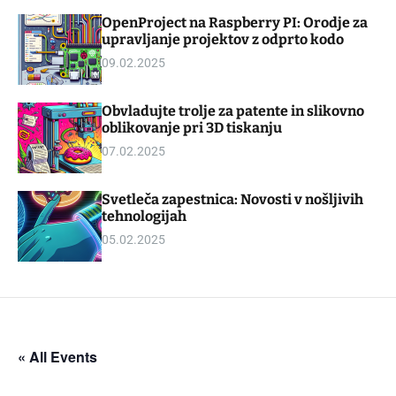
d
m
OpenProject na Raspberry PI: Orodje za
g
o
upravljanje projektov z odprto kodo
e
d
t
e
09.02.2025
Obvladujte trolje za patente in slikovno
oblikovanje pri 3D tiskanju
07.02.2025
Svetleča zapestnica: Novosti v nošljivih
tehnologijah
05.02.2025
« All Events