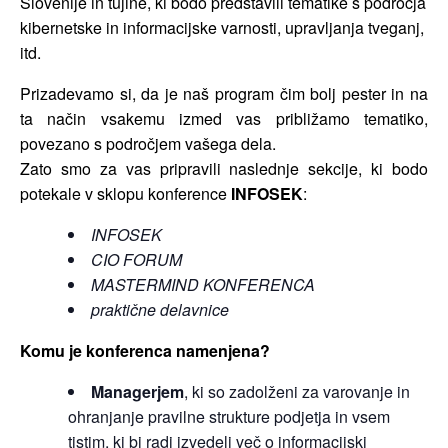
Slovenije in tujine, ki bodo predstavili tematike s področja
kibernetske in informacijske varnosti, upravljanja tveganj,
itd.
Prizadevamo si, da je naš program čim bolj pester in na
ta način vsakemu izmed vas približamo tematiko,
povezano s področjem vašega dela.
Zato smo za vas pripravili naslednje sekcije, ki bodo
potekale v sklopu konference
INFOSEK
:
INFOSEK
CIO FORUM
MASTERMIND KONFERENCA
praktične delavnice
Komu je konferenca namenjena?
Managerjem
, ki so zadolženi za varovanje in
ohranjanje pravilne strukture podjetja in vsem
tistim, ki bi radi izvedeli več o informacijski