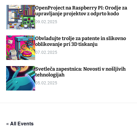
d
m
OpenProject na Raspberry PI: Orodje za
g
o
upravljanje projektov z odprto kodo
e
d
t
e
09.02.2025
Obvladujte trolje za patente in slikovno
oblikovanje pri 3D tiskanju
07.02.2025
Svetleča zapestnica: Novosti v nošljivih
tehnologijah
05.02.2025
« All Events