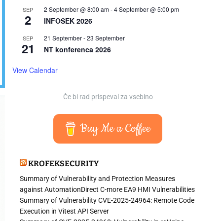
2 September @ 8:00 am
-
4 September @ 5:00 pm
SEP
2
INFOSEK 2026
21 September
-
23 September
SEP
21
NT konferenca 2026
View Calendar
Če bi rad prispeval za vsebino
Buy Me a Coffee
KROFEKSECURITY
Summary of Vulnerability and Protection Measures
against AutomationDirect C-more EA9 HMI Vulnerabilities
Summary of Vulnerability CVE-2025-24964: Remote Code
Execution in Vitest API Server