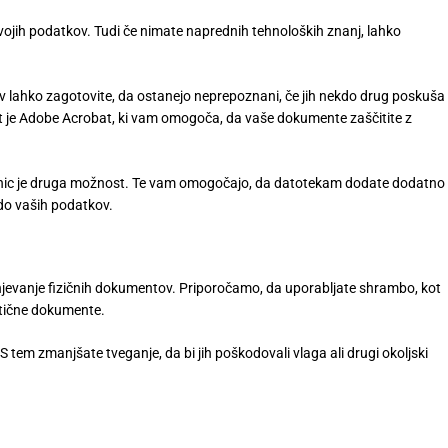
svojih podatkov. Tudi če nimate naprednih tehnoloških znanj, lahko
ov lahko zagotovite, da ostanejo neprepoznani, če jih nekdo drug poskuša
kot je Adobe Acrobat, ki vam omogoča, da vaše dokumente zaščitite z
nic je druga možnost. Te vam omogočajo, da datotekam dodate dodatno
do vaših podatkov.
jevanje fizičnih dokumentov. Priporočamo, da uporabljate shrambo, kot
ritične dokumente.
S tem zmanjšate tveganje, da bi jih poškodovali vlaga ali drugi okoljski