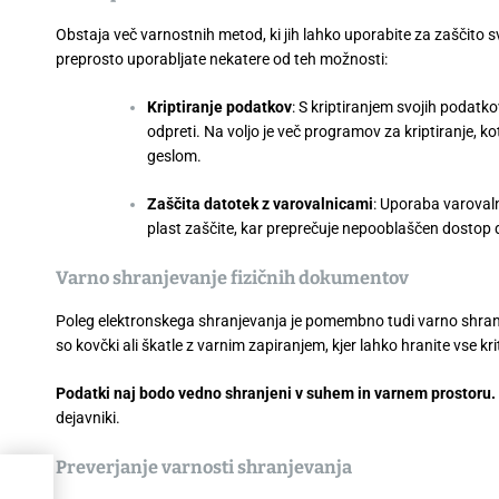
Obstaja več varnostnih metod, ki jih lahko uporabite za zaščito 
preprosto uporabljate nekatere od teh možnosti:
Kriptiranje podatkov
: S kriptiranjem svojih podatk
odpreti. Na voljo je več programov za kriptiranje, 
geslom.
Zaščita datotek z varovalnicami
: Uporaba varoval
plast zaščite, kar preprečuje nepooblaščen dostop 
Varno shranjevanje fizičnih dokumentov
Poleg elektronskega shranjevanja je pomembno tudi varno shran
so kovčki ali škatle z varnim zapiranjem, kjer lahko hranite vse k
Podatki naj bodo vedno shranjeni v suhem in varnem prostoru.
dejavniki.
Preverjanje varnosti shranjevanja