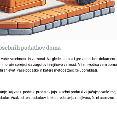
e osebnih podatkov doma
vaše zasebnosti in varnosti. Ne glede na to, ali gre za osebne dokument
jih morate sprejeti, da zagotovite njihovo varnost. V tem vodiču vam bomo
shranjevati vaše podatke in katere metode zaščite uporabljati.
e, kaj vse ti podatki predstavljajo. Osebni podatki vključujejo vaše ime,
datke. Vsak od teh podatkov lahko predstavlja ranljivost, če ni ustrezno