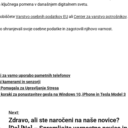
enja ključnega pomena v današnjem digitalnem svetu.
 obiščete
Varstvo osebnih podatkov EU
ali
Center za varstvo potrošnikov
.
o shranjevali svoje osebne podatke in zagotovili njihovo varnost.
i za varno uporabo pametnih telefonov
i kamerami in senzorji
a Pomagala za Upravljanje Stresa
i koraki za ponastavitev gesla na Windows 10, iPhone in Tesla Model 3
Next:
Zdravo, ali ste naročeni na naše novice?