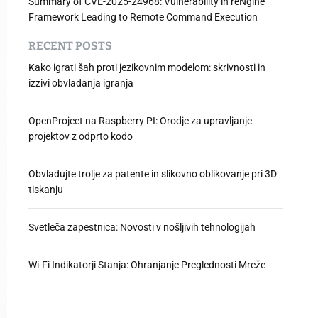
Summary of CVE-2025-24968: Vulnerability in reNgine
Framework Leading to Remote Command Execution
RECENT POSTS
Kako igrati šah proti jezikovnim modelom: skrivnosti in
izzivi obvladanja igranja
OpenProject na Raspberry PI: Orodje za upravljanje
projektov z odprto kodo
Obvladujte trolje za patente in slikovno oblikovanje pri 3D
tiskanju
Svetleča zapestnica: Novosti v nošljivih tehnologijah
Wi-Fi Indikatorji Stanja: Ohranjanje Preglednosti Mreže