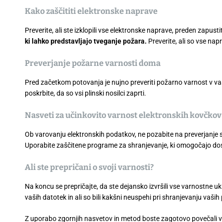
Kako zaščititi elektronske naprave
Preverite, ali ste izklopili vse elektronske naprave, preden zapust
ki lahko predstavljajo tveganje požara.
Preverite, ali so vse nap
Preverjanje požarne varnosti doma
Pred začetkom potovanja je nujno preveriti požarno varnost v va
poskrbite, da so vsi plinski nosilci zaprti.
Nasveti za učinkovito varnost elektronskih kovčkov
Ob varovanju elektronskih podatkov, ne pozabite na preverjanje 
Uporabite zaščitene programe za shranjevanje, ki omogočajo dos
Ali ste prepričani o svoji varnosti?
Na koncu se prepričajte, da ste dejansko izvršili vse varnostne uk
vaših datotek in ali so bili kakšni neuspehi pri shranjevanju vaši
Z uporabo zgornjih nasvetov in metod boste zagotovo povečali 