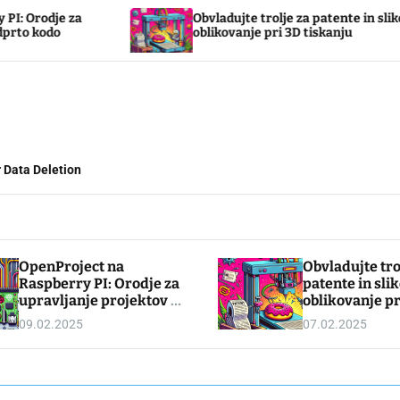
Obvladujte trolje za patente in slikovno
Sve
oblikovanje pri 3D tiskanju
teh
 Data Deletion
OpenProject na
Obvladujte tro
Raspberry PI: Orodje za
patente in sli
upravljanje projektov z
oblikovanje pr
odprto kodo
tiskanju
09.02.2025
07.02.2025