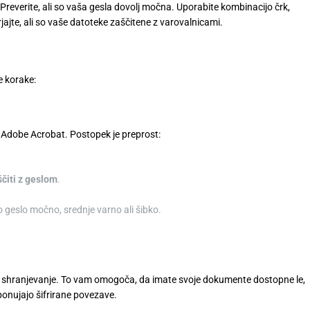
Preverite, ali so vaša gesla dovolj močna. Uporabite kombinacijo črk,
jajte, ali so vaše datoteke zaščitene z varovalnicami.
e korake:
 Adobe Acrobat. Postopek je preprost:
čiti z geslom
.
no geslo močno, srednje varno ali šibko.
o shranjevanje. To vam omogoča, da imate svoje dokumente dostopne le,
 ponujajo šifrirane povezave.