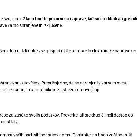
ite svoj dom.
Zlasti bodite pozorni na naprave, kot so štedilnik ali grelnik
rave varno shranjene in izključene.
šem domu. Izklopite vse gospodinjske aparate in elektronske naprave ter
shranjevanja kovčkov. Prepričajte se, da so shranjeni v varnem mestu.
top le zunanjim uporabnikom z ustreznimi dovoljenji.
repe za zaščito svojih podatkov. Preverite, ali ste drugič imeli dostop do
h podatkov.
varnost vaših osebnih podatkov doma. Poskrbite, da bodo vaši podatki