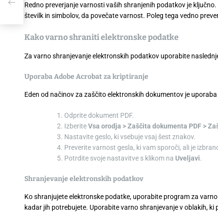
Redno preverjanje varnosti vaših shranjenih podatkov je ključno. 
0,
številk in simbolov, da povečate varnost. Poleg tega vedno prever
Kako varno shraniti elektronske podatke
Za varno shranjevanje elektronskih podatkov uporabite naslednj
Uporaba Adobe Acrobat za kriptiranje
Eden od načinov za zaščito elektronskih dokumentov je uporaba
Odprite dokument PDF.
Izberite
Vsa orodja > Zaščita dokumenta PDF > Zaš
Nastavite geslo, ki vsebuje vsaj šest znakov.
Preverite varnost gesla, ki vam sporoči, ali je izbra
Potrdite svoje nastavitve s klikom na
Uveljavi
.
Shranjevanje elektronskih podatkov
Ko shranjujete elektronske podatke, uporabite program za varn
kadar jih potrebujete. Uporabite varno shranjevanje v oblakih, ki