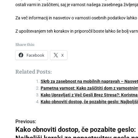
ostali varni in zaščiteni, saj je varnost našega zasebnega življ
Za več informacij in nasvetov o varnosti osebnih podatkov lahko
Z upoštevanjem teh korakov in priporočil boste lahko še bolj varn
Share this:
Facebook
X
Related Posts:
Skrb za zasebnost na mobilnih napravah – Nasvet
Pametna varnost: Kako zaščititi dom z varnostnim
Kako Upravljati z Več Gesli Brez Stresa?: Koristn
Kako obnoviti dostop, če pozabite geslo: Najboljš
Previous:
P
Kako obnoviti dostop, če pozabite geslo:
o