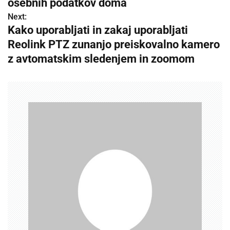
osebnih podatkov doma
s
Next:
Kako uporabljati in zakaj uporabljati
t
Reolink PTZ zunanjo preiskovalno kamero
n
z avtomatskim sledenjem in zoomom
a
v
i
g
a
t
i
o