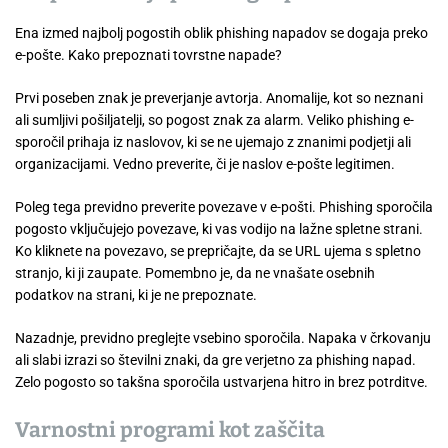
Ena izmed najbolj pogostih oblik phishing napadov se dogaja preko
e-pošte. Kako prepoznati tovrstne napade?
Prvi poseben znak je preverjanje avtorja. Anomalije, kot so neznani
ali sumljivi pošiljatelji, so pogost znak za alarm. Veliko phishing e-
sporočil prihaja iz naslovov, ki se ne ujemajo z znanimi podjetji ali
organizacijami. Vedno preverite, či je naslov e-pošte legitimen.
Poleg tega previdno preverite povezave v e-pošti. Phishing sporočila
pogosto vključujejo povezave, ki vas vodijo na lažne spletne strani.
Ko kliknete na povezavo, se prepričajte, da se URL ujema s spletno
stranjo, ki ji zaupate. Pomembno je, da ne vnašate osebnih
podatkov na strani, ki je ne prepoznate.
Nazadnje, previdno preglejte vsebino sporočila. Napaka v črkovanju
ali slabi izrazi so številni znaki, da gre verjetno za phishing napad.
Zelo pogosto so takšna sporočila ustvarjena hitro in brez potrditve.
Varnostni programi kot zaščita