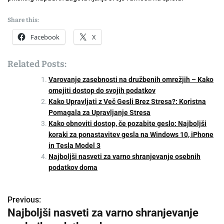
Share this:
Facebook
X
Related Posts:
Varovanje zasebnosti na družbenih omrežjih – Kako
omejiti dostop do svojih podatkov
Kako Upravljati z Več Gesli Brez Stresa?: Koristna
Pomagala za Upravljanje Stresa
Kako obnoviti dostop, če pozabite geslo: Najboljši
koraki za ponastavitev gesla na Windows 10, iPhone
in Tesla Model 3
Najboljši nasveti za varno shranjevanje osebnih
podatkov doma
Previous:
P
Najboljši nasveti za varno shranjevanje
o