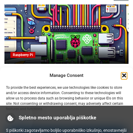
Raspberry Pi
Obvladujte trolje za patente in slikovno oblikovanje pr
Manage Consent
3D tiskanju
07.02.2025
To provide the best experiences, we use technologies like cookies to store
and/or access device information. Consenting to these technologies will
allow us to process data such as browsing behavior or unique IDs on this
site. Not consenting or withdrawing consent, may adversely affect certain
features and functions.
Spletno mesto uporablja piškotke
Manage services
S piškotki zagotavljamo boljšo uporabniško izkušnjo, enostavnejši