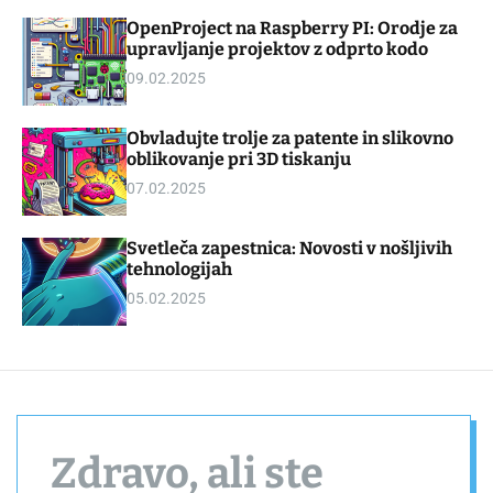
d
m
OpenProject na Raspberry PI: Orodje za
g
o
upravljanje projektov z odprto kodo
e
d
t
e
09.02.2025
Obvladujte trolje za patente in slikovno
oblikovanje pri 3D tiskanju
07.02.2025
Svetleča zapestnica: Novosti v nošljivih
tehnologijah
05.02.2025
Zdravo, ali ste