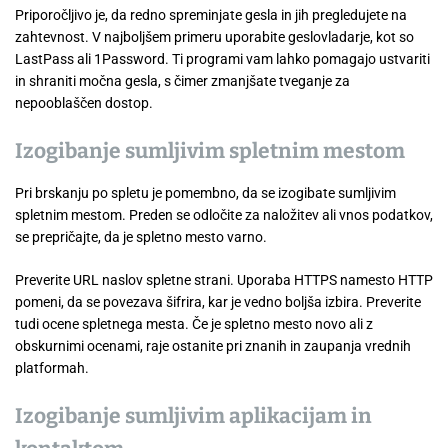
Priporočljivo je, da redno spreminjate gesla in jih pregledujete na
zahtevnost. V najboljšem primeru uporabite geslovladarje, kot so
LastPass ali 1Password. Ti programi vam lahko pomagajo ustvariti
in shraniti močna gesla, s čimer zmanjšate tveganje za
nepooblaščen dostop.
Izogibanje sumljivim spletnim mestom
Pri brskanju po spletu je pomembno, da se izogibate sumljivim
spletnim mestom. Preden se odločite za naložitev ali vnos podatkov,
se prepričajte, da je spletno mesto varno.
Preverite URL naslov spletne strani. Uporaba HTTPS namesto HTTP
pomeni, da se povezava šifrira, kar je vedno boljša izbira. Preverite
tudi ocene spletnega mesta. Če je spletno mesto novo ali z
obskurnimi ocenami, raje ostanite pri znanih in zaupanja vrednih
platformah.
Izogibanje sumljivim aplikacijam in