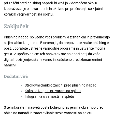
pri zaščiti pred phishing napadi, ki krožijo v domačem okolju.
Izobraževanje o nevarnostih in aktivno preprečevanje so ključni
koraki k večji varnosti na spletu.
Zaključek
Phishing napadi so vedno večji problem, a z znanjem in previdnostjo
se jim lahko izognemo. Bistveno je, da prepoznate znake phishing e-
pošt, uporabite ustrezne varnostne programe in ustvarite močna
gesla. Z upoštevanjem teh nasvetov ste na dobri poti, da vaše
digitalno življenje ostane varno in zaščiteno pred zlonamernimi
nameni.
Dodatni viri:
Strokovni članki o zaščiti pred phishing napadi
Kako se izogniti prevaram na spletu
Infografika o varnosti na spletu
S temi koraki in nasveti boste bolje pripravljeni na obrambo pred
phishing napadi in zagotavljanje svoje varnosti na spletu.