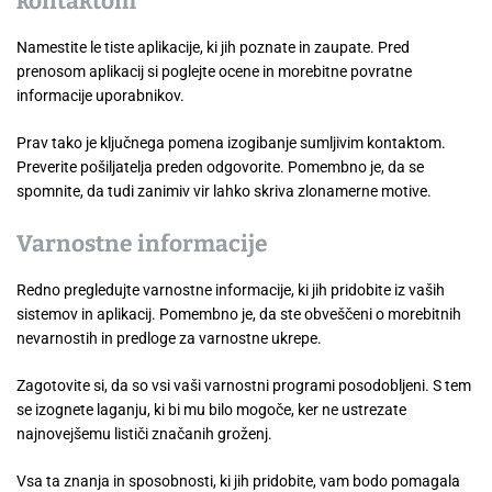
kontaktom
Namestite le tiste aplikacije, ki jih poznate in zaupate. Pred
prenosom aplikacij si poglejte ocene in morebitne povratne
informacije uporabnikov.
Prav tako je ključnega pomena izogibanje sumljivim kontaktom.
Preverite pošiljatelja preden odgovorite. Pomembno je, da se
spomnite, da tudi zanimiv vir lahko skriva zlonamerne motive.
Varnostne informacije
Redno pregledujte varnostne informacije, ki jih pridobite iz vaših
sistemov in aplikacij. Pomembno je, da ste obveščeni o morebitnih
nevarnostih in predloge za varnostne ukrepe.
Zagotovite si, da so vsi vaši varnostni programi posodobljeni. S tem
se izognete laganju, ki bi mu bilo mogoče, ker ne ustrezate
najnovejšemu lističi značanih groženj.
Vsa ta znanja in sposobnosti, ki jih pridobite, vam bodo pomagala