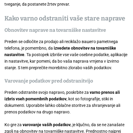
tveganje, da postanete žrtev prevar.
Kako varno odstraniti vaše stare naprave
Obnovitev naprave na tovarniške nastavitve
Preden se odločite za prodajo ali reciklažo вашего pametnega
telefona, je pomembno, da
izvedete obnovitev na tovarniške
nastavitve
. Ta postopek izbriše vse vaše osebne podatke, aplikacije
in nastavitve, kar pomeni, da bo vaša naprava vrnjena v izvirno
stanje. S tem preprečite morebitno zlorabo vaših podatkov.
Varovanje podatkov pred odstranitvijo
Preden odstranite svojo napravo, poskrbite za
varno prenos ali
izbris vseh pomembnih podatkov
, kot so fotografije, stiki in
dokumenti. Uporabite lahko oblačne storitve za shranjevanje ali
prenos podatkov na drugo napravo.
Ko gre za
varovanje vaših podatkov
, je ključno, da se ne zanašate
zgolj na obnovitev na tovarniške nastavitve. Prednostno najprej