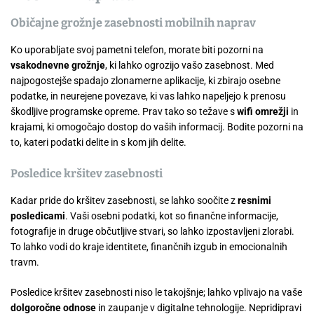
Običajne grožnje zasebnosti mobilnih naprav
Ko uporabljate svoj pametni telefon, morate biti pozorni na
vsakodnevne grožnje
, ki lahko ogrozijo vašo zasebnost. Med
najpogostejše spadajo zlonamerne aplikacije, ki zbirajo osebne
podatke, in neurejene povezave, ki vas lahko napeljejo k prenosu
škodljive programske opreme. Prav tako so težave s
wifi omrežji
in
krajami, ki omogočajo dostop do vaših informacij. Bodite pozorni na
to, kateri podatki delite in s kom jih delite.
Posledice kršitev zasebnosti
Kadar pride do kršitev zasebnosti, se lahko soočite z
resnimi
posledicami
. Vaši osebni podatki, kot so finančne informacije,
fotografije in druge občutljive stvari, so lahko izpostavljeni zlorabi.
To lahko vodi do kraje identitete, finančnih izgub in emocionalnih
travm.
Posledice kršitev zasebnosti niso le takojšnje; lahko vplivajo na vaše
dolgoročne odnose
in zaupanje v digitalne tehnologije. Nepridipravi