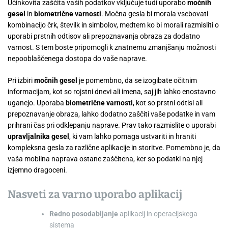
Učinkovita zaščita vaših podatkov vključuje tudi uporabo
močnih
gesel
in
biometrične varnosti
. Močna gesla bi morala vsebovati
kombinacijo črk, številk in simbolov, medtem ko bi morali razmisliti o
uporabi prstnih odtisov ali prepoznavanja obraza za dodatno
varnost. S tem boste pripomogli k znatnemu zmanjšanju možnosti
nepooblaščenega dostopa do vaše naprave.
Pri izbiri
močnih gesel
je pomembno, da se izogibate očitnim
informacijam, kot so rojstni dnevi ali imena, saj jih lahko enostavno
uganejo. Uporaba
biometrične varnosti
, kot so prstni odtisi ali
prepoznavanje obraza, lahko dodatno zaščiti vaše podatke in vam
prihrani čas pri odklepanju naprave. Prav tako razmislite o uporabi
upravljalnika gesel
, ki vam lahko pomaga ustvariti in hraniti
kompleksna gesla za različne aplikacije in storitve. Pomembno je, da
vaša mobilna naprava ostane zaščitena, ker so podatki na njej
izjemno dragoceni.
Nasveti za varno uporabo aplikacij
Redno posodabljanje
aplikacij in operacijskega
sistema