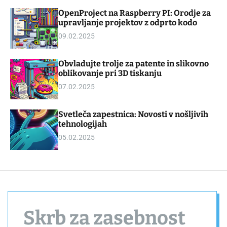
d
m
OpenProject na Raspberry PI: Orodje za
g
o
upravljanje projektov z odprto kodo
e
d
t
e
09.02.2025
Obvladujte trolje za patente in slikovno
oblikovanje pri 3D tiskanju
07.02.2025
Svetleča zapestnica: Novosti v nošljivih
tehnologijah
05.02.2025
Skrb za zasebnost