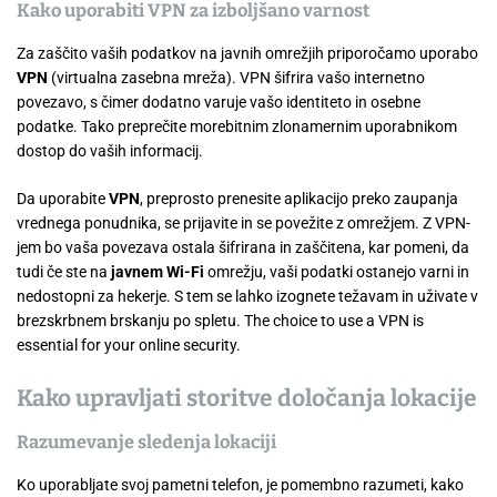
Kako uporabiti VPN za izboljšano varnost
Za zaščito vaših podatkov na javnih omrežjih priporočamo uporabo
VPN
(virtualna zasebna mreža). VPN šifrira vašo internetno
povezavo, s čimer dodatno varuje vašo identiteto in osebne
podatke. Tako preprečite morebitnim zlonamernim uporabnikom
dostop do vaših informacij.
Da uporabite
VPN
, preprosto prenesite aplikacijo preko zaupanja
vrednega ponudnika, se prijavite in se povežite z omrežjem. Z VPN-
jem bo vaša povezava ostala šifrirana in zaščitena, kar pomeni, da
tudi če ste na
javnem Wi-Fi
omrežju, vaši podatki ostanejo varni in
nedostopni za hekerje. S tem se lahko izognete težavam in uživate v
brezskrbnem brskanju po spletu. The choice to use a VPN is
essential for your online security.
Kako upravljati storitve določanja lokacije
Razumevanje sledenja lokaciji
Ko uporabljate svoj pametni telefon, je pomembno razumeti, kako