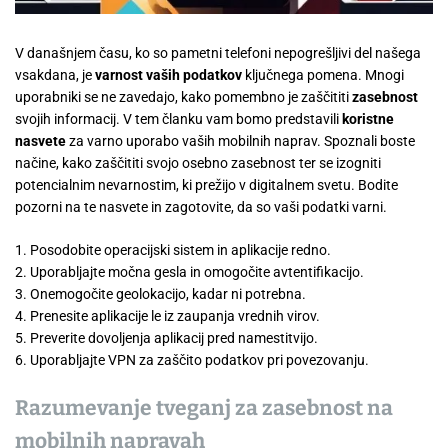
V današnjem času, ko so pametni telefoni nepogrešljivi del našega
vsakdana, je
varnost vaših podatkov
ključnega pomena. Mnogi
uporabniki se ne zavedajo, kako pomembno je zaščititi
zasebnost
svojih informacij. V tem članku vam bomo predstavili
koristne
nasvete
za varno uporabo vaših mobilnih naprav. Spoznali boste
načine, kako zaščititi svojo osebno zasebnost ter se izogniti
potencialnim nevarnostim, ki prežijo v digitalnem svetu. Bodite
pozorni na te nasvete in zagotovite, da so vaši podatki varni.
1. Posodobite operacijski sistem in aplikacije redno.
2. Uporabljajte močna gesla in omogočite avtentifikacijo.
3. Onemogočite geolokacijo, kadar ni potrebna.
4. Prenesite aplikacije le iz zaupanja vrednih virov.
5. Preverite dovoljenja aplikacij pred namestitvijo.
6. Uporabljajte VPN za zaščito podatkov pri povezovanju.
Razumevanje tveganj za zasebnost na
mobilnih napravah