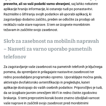
preverite, ali so vaši podatki varno shranjeni
, saj lahko nekatere
aplikacije hranijo informacije, ki ostanejo tudi po ponastavitvi.
Razmislite o šifriranju svojih podatkov ali uporabi aplikacij, ki
zagotavljajo dodatno zaščito, preden se odločite za prodajo ali
reciklažo vaše stare naprave. S tem se izognete morebitnim
težavam in zaščitite svojo zasebnost.
Skrb za zasebnost na mobilnih napravah
– Nasveti za varno uporabo pametnih
telefonov
Za zagotavljanje vaše zasebnosti na pametnih telefonih je ključnega
pomena, da spremljate in prilagajate nastavitve zasebnosti ter
redno posodabljate programsko opremo. Uporabljajte močna gesla,
aktivirajte dvofaktorsko avtentifikacijo in pregledujte, kateri
aplikacije dostopajo do vaših osebnih podatkov. Priporočljivo je tudi,
da se izogibate javnim omrežjem Wi-Fi in redno čistite zgodovino
brskanja. S temi preprostimi koraki boste znatno izboljšali varnost
vaše naprave in zaščitili svojo zasebnost pred morebitnimi