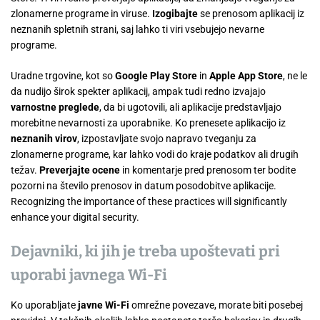
zlonamerne programe in viruse.
Izogibajte
se prenosom aplikacij iz
neznanih spletnih strani, saj lahko ti viri vsebujejo nevarne
programe.
Uradne trgovine, kot so
Google Play Store
in
Apple App Store
, ne le
da nudijo širok spekter aplikacij, ampak tudi redno izvajajo
varnostne preglede
, da bi ugotovili, ali aplikacije predstavljajo
morebitne nevarnosti za uporabnike. Ko prenesete aplikacijo iz
neznanih virov
, izpostavljate svojo napravo tveganju za
zlonamerne programe, kar lahko vodi do kraje podatkov ali drugih
težav.
Preverjajte ocene
in komentarje pred prenosom ter bodite
pozorni na število prenosov in datum posodobitve aplikacije.
Recognizing the importance of these practices will significantly
enhance your digital security.
Dejavniki, ki jih je treba upoštevati pri
uporabi javnega Wi-Fi
Ko uporabljate
javne Wi-Fi
omrežne povezave, morate biti posebej