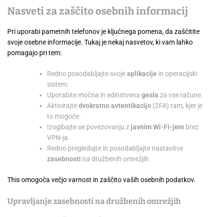
Nasveti za zaščito osebnih informacij
Pri uporabi pametnih telefonov je ključnega pomena, da zaščitite
svoje osebne informacije. Tukaj je nekaj nasvetov, ki vam lahko
pomagajo pri tem:
Redno posodabljajte svoje
aplikacije
in operacijski
sistem.
Uporabite močna in edinstvena
gesla
za vse račune.
Aktivirajte
dvokratno avtentikacijo
(2FA) tam, kjer je
to mogoče.
Izogibajte se povezovanju z
javnim Wi-Fi-jem
brez
VPN-ja.
Redno pregledujte in posodabljajte nastavitve
zasebnosti
na družbenih omrežjih.
This omogoča večjo varnost in zaščito vaših osebnih podatkov.
Upravljanje zasebnosti na družbenih omrežjih