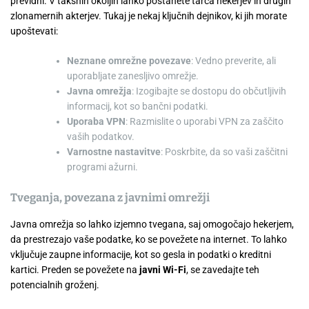
previdni. V takšnih okoljih lahko postanete tarča hekerjev in drugih
zlonamernih akterjev. Tukaj je nekaj ključnih dejnikov, ki jih morate
upoštevati:
Neznane omrežne povezave
: Vedno preverite, ali
uporabljate zanesljivo omrežje.
Javna omrežja
: Izogibajte se dostopu do občutljivih
informacij, kot so bančni podatki.
Uporaba VPN
: Razmislite o uporabi VPN za zaščito
vaših podatkov.
Varnostne nastavitve
: Poskrbite, da so vaši zaščitni
programi ažurni.
Tveganja, povezana z javnimi omrežji
Javna omrežja so lahko izjemno tvegana, saj omogočajo hekerjem,
da prestrezajo vaše podatke, ko se povežete na internet. To lahko
vključuje zaupne informacije, kot so gesla in podatki o kreditni
kartici. Preden se povežete na
javni Wi-Fi
, se zavedajte teh
potencialnih groženj.