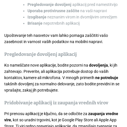
Pregledovanje dovoljenj
aplikacij pred namestitvijo
Uporaba protivirusne zaščite
na vaši napravi
Izogibanje
neznanim virom in dvomljivim omrežjem
Brisanje
nepotrebnih aplikacij
Upoštevanje teh nasvetov vam lahko pomaga zaščititi vašo
zasebnost in varnost vaših podatkov na mobilni napravi.
Pregledovanje dovoljenj aplikacij
Ko nameščate nove aplikacije, bodite pozorni na
dovoljenja
, ki jih
zahtevajo. Preverite, ali aplikacija potrebuje dostop do vaših
kontaktov, kamere ali mikrofona. V mnogih primerih
ne potrebuje
takšnih dovoljenj za normalno delovanje, zato bodite previdni in se
vprašajte, zakaj jih potrebujete.
Pridobivanje aplikacij iz zaupanja vrednih virov
Pri prenosu aplikacij je ključno, da se odločite za
zaupanja vredne
vire
, kot so uradni trgovini, kot je Google Play Store ali Apple App
Store. Ti viri redno preverjajo aplikacije, da zmanjšajo tveganje za