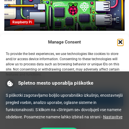
Raspberry Pi
OpenProject na Raspberry PI: Orodje za upravljanje
Manage Consent
projektov z odprto kodo
09.02.2025
To provide the best experiences, we use technologies like cookies to store
and/or access device information. Consenting to these technologies will
allow us to process data such as browsing behavior or unique IDs on this
site. Not consenting or withdrawing consent, may adversely affect certain
features and functions.
Spletno mesto uporablja piškotke
Manage services
S piškotki zagotavljamo boljšo uporabniško izkušnjo, enostavnejši
Accept
pregled vsebin, analizo uporabe, oglasne sisteme in
funkcionalnosti. S klikom na »Strinjam se« dovoljuješ vse namene
Deny
obdelave. Posamezne namene lahko izbiraš na strani -
Nastavitve
View preferences