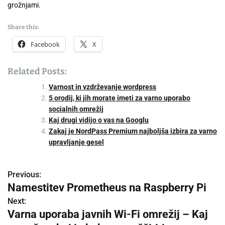
grožnjami.
Share this:
Facebook
X
Related Posts:
Varnost in vzdrževanje wordpress
5 orodij, ki jih morate imeti za varno uporabo
socialnih omrežij
Kaj drugi vidijo o vas na Googlu
Zakaj je NordPass Premium najboljša izbira za varno
upravljanje gesel
Previous:
P
Namestitev Prometheus na Raspberry Pi
o
Next:
Varna uporaba javnih Wi-Fi omrežij – Kaj
s