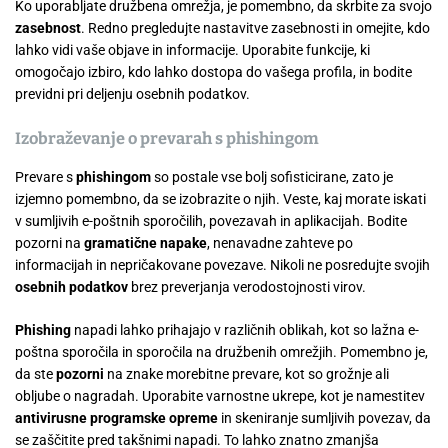
Ko uporabljate družbena omrežja, je pomembno, da skrbite za svojo
zasebnost
. Redno pregledujte nastavitve zasebnosti in omejite, kdo
lahko vidi vaše objave in informacije. Uporabite funkcije, ki
omogočajo izbiro, kdo lahko dostopa do vašega profila, in bodite
previdni pri deljenju osebnih podatkov.
Izobraževanje o prevarah s phishingom
Prevare s
phishingom
so postale vse bolj sofisticirane, zato je
izjemno pomembno, da se izobrazite o njih. Veste, kaj morate iskati
v sumljivih e-poštnih sporočilih, povezavah in aplikacijah. Bodite
pozorni na
gramatične napake
, nenavadne zahteve po
informacijah in nepričakovane povezave. Nikoli ne posredujte svojih
osebnih podatkov
brez preverjanja verodostojnosti virov.
Phishing
napadi lahko prihajajo v različnih oblikah, kot so lažna e-
poštna sporočila in sporočila na družbenih omrežjih. Pomembno je,
da ste
pozorni
na znake morebitne prevare, kot so grožnje ali
obljube o nagradah. Uporabite varnostne ukrepe, kot je namestitev
antivirusne programske opreme
in skeniranje sumljivih povezav, da
se zaščitite pred takšnimi napadi. To lahko znatno zmanjša