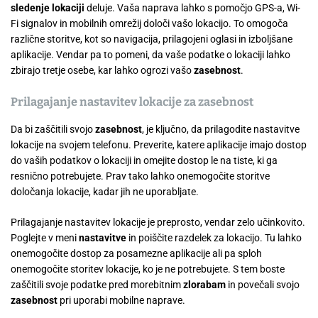
sledenje lokaciji
deluje. Vaša naprava lahko s pomočjo GPS-a, Wi-
Fi signalov in mobilnih omrežij določi vašo lokacijo. To omogoča
različne storitve, kot so navigacija, prilagojeni oglasi in izboljšane
aplikacije. Vendar pa to pomeni, da vaše podatke o lokaciji lahko
zbirajo tretje osebe, kar lahko ogrozi vašo
zasebnost
.
Prilagajanje nastavitev lokacije za zasebnost
Da bi zaščitili svojo
zasebnost
, je ključno, da prilagodite nastavitve
lokacije na svojem telefonu. Preverite, katere aplikacije imajo dostop
do vaših podatkov o lokaciji in omejite dostop le na tiste, ki ga
resnično potrebujete. Prav tako lahko onemogočite storitve
določanja lokacije, kadar jih ne uporabljate.
Prilagajanje nastavitev lokacije je preprosto, vendar zelo učinkovito.
Poglejte v meni
nastavitve
in poiščite razdelek za lokacijo. Tu lahko
onemogočite dostop za posamezne aplikacije ali pa sploh
onemogočite storitev lokacije, ko je ne potrebujete. S tem boste
zaščitili svoje podatke pred morebitnim
zlorabam
in povečali svojo
zasebnost
pri uporabi mobilne naprave.