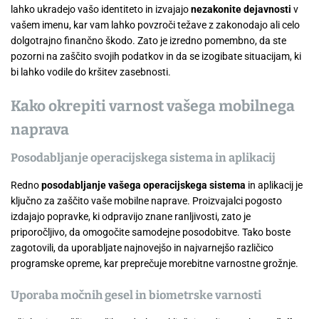
lahko ukradejo vašo identiteto in izvajajo
nezakonite dejavnosti
v
vašem imenu, kar vam lahko povzroči težave z zakonodajo ali celo
dolgotrajno finančno škodo. Zato je izredno pomembno, da ste
pozorni na zaščito svojih podatkov in da se izogibate situacijam, ki
bi lahko vodile do kršitev zasebnosti.
Kako okrepiti varnost vašega mobilnega
naprava
Posodabljanje operacijskega sistema in aplikacij
Redno
posodabljanje vašega operacijskega sistema
in aplikacij je
ključno za zaščito vaše mobilne naprave. Proizvajalci pogosto
izdajajo popravke, ki odpravijo znane ranljivosti, zato je
priporočljivo, da omogočite samodejne posodobitve. Tako boste
zagotovili, da uporabljate najnovejšo in najvarnejšo različico
programske opreme, kar preprečuje morebitne varnostne grožnje.
Uporaba močnih gesel in biometrske varnosti