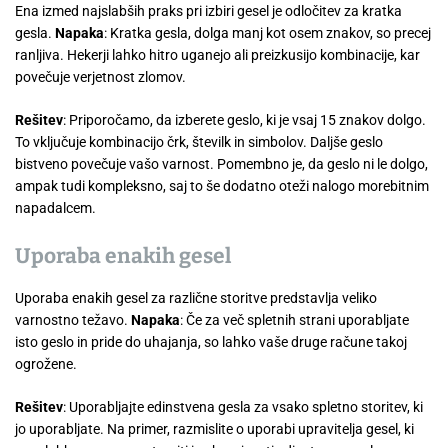
Ena izmed najslabših praks pri izbiri gesel je odločitev za kratka
gesla.
Napaka
: Kratka gesla, dolga manj kot osem znakov, so precej
ranljiva. Hekerji lahko hitro uganejo ali preizkusijo kombinacije, kar
povečuje verjetnost zlomov.
Rešitev
: Priporočamo, da izberete geslo, ki je vsaj 15 znakov dolgo.
To vključuje kombinacijo črk, številk in simbolov. Daljše geslo
bistveno povečuje vašo varnost. Pomembno je, da geslo ni le dolgo,
ampak tudi kompleksno, saj to še dodatno oteži nalogo morebitnim
napadalcem.
Uporaba enakih gesel
Uporaba enakih gesel za različne storitve predstavlja veliko
varnostno težavo.
Napaka
: Če za več spletnih strani uporabljate
isto geslo in pride do uhajanja, so lahko vaše druge račune takoj
ogrožene.
Rešitev
: Uporabljajte edinstvena gesla za vsako spletno storitev, ki
jo uporabljate. Na primer, razmislite o uporabi upravitelja gesel, ki