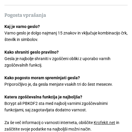
Pogosta vprašanja
Kaj je varno geslo?
Varno geslo je dolgo najmanj 15 znakov in vključuje kombinacijo črk,
številk in simbolov.
Kako shraniti geslo pravilno?
Gesla je najbolje shraniti v zgoščeni obliki z uporabo varnih
zgoščevalnih funkcij.
Kako pogosto moram spreminjati gesla?
Priporočljivo je, da gesla menjate vsakih tri do šest mesecev.
Katera zgoščevalna funkcija je najboljša?
Bcrypt ali PBKDF2 sta med najbolj varnimi zgoščevalnimi
funkcijami, saj zagotavljata dodatno varnost.
Za še več informacij o varnosti interneta, obiščite
Krofekit.net
in
zaščitite svoje podatke na najboljši možni način.