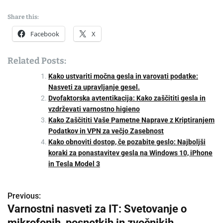
Share this:
Facebook
X
Related Posts:
Kako ustvariti močna gesla in varovati podatke:
Nasveti za upravljanje gesel.
Dvofaktorska avtentikacija: Kako zaščititi gesla in
vzdrževati varnostno higieno
Kako Zaščititi Vaše Pametne Naprave z Kriptiranjem
Podatkov in VPN za večjo Zasebnost
Kako obnoviti dostop, če pozabite geslo: Najboljši
koraki za ponastavitev gesla na Windows 10, iPhone
in Tesla Model 3
Previous:
P
Varnostni nasveti za IT: Svetovanje o
o
mikrofonih, posnetkih in zvočnikih