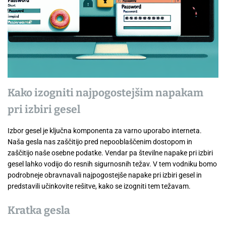
Kako izogniti najpogostejšim napakam
pri izbiri gesel
Izbor gesel je ključna komponenta za varno uporabo interneta.
Naša gesla nas zaščitijo pred nepooblaščenim dostopom in
zaščitijo naše osebne podatke. Vendar pa številne napake pri izbiri
gesel lahko vodijo do resnih sigurnosnih težav. V tem vodniku bomo
podrobneje obravnavali najpogostejše napake pri izbiri gesel in
predstavili učinkovite rešitve, kako se izogniti tem težavam.
Kratka gesla