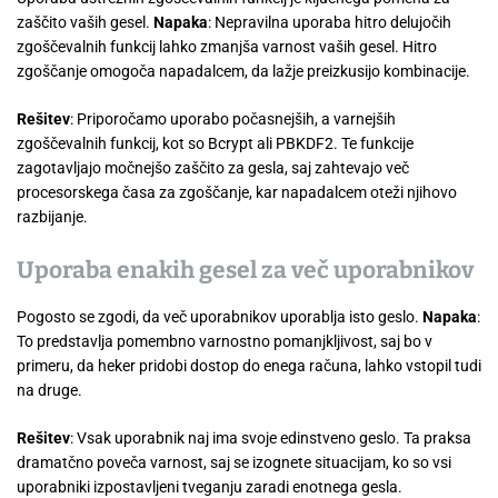
zaščito vaših gesel.
Napaka
: Nepravilna uporaba hitro delujočih
zgoščevalnih funkcij lahko zmanjša varnost vaših gesel. Hitro
zgoščanje omogoča napadalcem, da lažje preizkusijo kombinacije.
Rešitev
: Priporočamo uporabo počasnejših, a varnejših
zgoščevalnih funkcij, kot so Bcrypt ali PBKDF2. Te funkcije
zagotavljajo močnejšo zaščito za gesla, saj zahtevajo več
procesorskega časa za zgoščanje, kar napadalcem oteži njihovo
razbijanje.
Uporaba enakih gesel za več uporabnikov
Pogosto se zgodi, da več uporabnikov uporablja isto geslo.
Napaka
:
To predstavlja pomembno varnostno pomanjkljivost, saj bo v
primeru, da heker pridobi dostop do enega računa, lahko vstopil tudi
na druge.
Rešitev
: Vsak uporabnik naj ima svoje edinstveno geslo. Ta praksa
dramatčno poveča varnost, saj se izognete situacijam, ko so vsi
uporabniki izpostavljeni tveganju zaradi enotnega gesla.