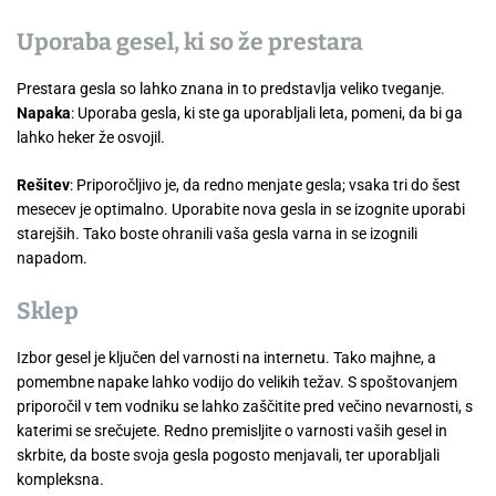
Uporaba gesel, ki so že prestara
Prestara gesla so lahko znana in to predstavlja veliko tveganje.
Napaka
: Uporaba gesla, ki ste ga uporabljali leta, pomeni, da bi ga
lahko heker že osvojil.
Rešitev
: Priporočljivo je, da redno menjate gesla; vsaka tri do šest
mesecev je optimalno. Uporabite nova gesla in se izognite uporabi
starejših. Tako boste ohranili vaša gesla varna in se izognili
napadom.
Sklep
Izbor gesel je ključen del varnosti na internetu. Tako majhne, a
pomembne napake lahko vodijo do velikih težav. S spoštovanjem
priporočil v tem vodniku se lahko zaščitite pred večino nevarnosti, s
katerimi se srečujete. Redno premisljite o varnosti vaših gesel in
skrbite, da boste svoja gesla pogosto menjavali, ter uporabljali
kompleksna.