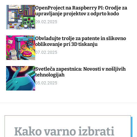
d
m
OpenProject na Raspberry PI: Orodje za
g
o
upravljanje projektov z odprto kodo
e
d
t
e
09.02.2025
Obvladujte trolje za patente in slikovno
oblikovanje pri 3D tiskanju
07.02.2025
Svetleča zapestnica: Novosti v nošljivih
tehnologijah
05.02.2025
Kako varno izbrati