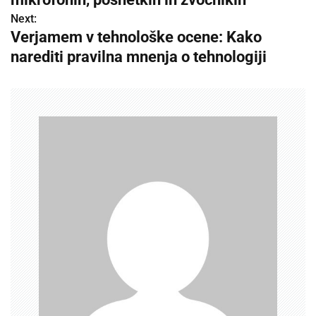
s
Next:
Verjamem v tehnološke ocene: Kako
t
narediti pravilna mnenja o tehnologiji
n
a
v
i
g
a
t
i
o
n