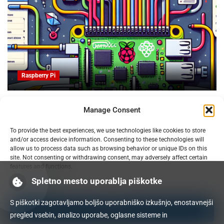
Raspberry Pi
OpenProject na Raspberry PI: Orodje za upravljanje
Manage Consent
projektov z odprto kodo
09.02.2025
To provide the best experiences, we use technologies like cookies to store
and/or access device information. Consenting to these technologies will
allow us to process data such as browsing behavior or unique IDs on this
site. Not consenting or withdrawing consent, may adversely affect certain
features and functions.
Spletno mesto uporablja piškotke
Manage services
S piškotki zagotavljamo boljšo uporabniško izkušnjo, enostavnejši
Accept
pregled vsebin, analizo uporabe, oglasne sisteme in