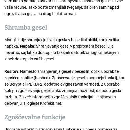
vam lahko pomaga ustvariti in shranjevati edinstvena gesla za vse
vaše račune. Tako boste zmanjšali tveganje, da bi en sam napad
ogrozil vaša gesla na drugih platformah.
Shramba gesel
Mnogi ljudje shranjujejo svoja gesla v besedilni obliki, kar je velika
napaka.
Napaka
: Shranjevanje gesel v preprostem besedilu je
nevarno, saj lahko dostop do takšnih datotek omogoči hekerjem
lahek dostop do vaših gesel.
Rešitev
: Namesto shranjevanja gesel v besedilni obliki uporabite
zgoščene oblike (hashed). Zgoščevanje gesel s pomočjo funkcij, kot
so Bcrypt ali PBKDF2, dodatno dvigne raven varnosti. Z uporabo
'soli' pri zgoščevanju gesel lahko zmanjša možnost, da bodo gesla
razbita. Za več informacij o zgoščevalnih funkcijah in njihovem
delovanju, si oglejte
Krofekit.net
.
Zgoščevalne funkcije
Uporaba ustreznih zgoščevalnih funkcij je ključnega pomena za