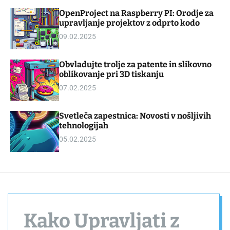
d
m
OpenProject na Raspberry PI: Orodje za
g
o
upravljanje projektov z odprto kodo
e
d
t
e
09.02.2025
Obvladujte trolje za patente in slikovno
oblikovanje pri 3D tiskanju
07.02.2025
Svetleča zapestnica: Novosti v nošljivih
tehnologijah
05.02.2025
Kako Upravljati z