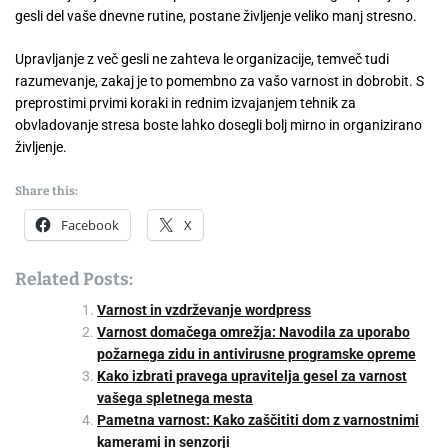
gesli del vaše dnevne rutine, postane življenje veliko manj stresno.
Upravljanje z več gesli ne zahteva le organizacije, temveč tudi
razumevanje, zakaj je to pomembno za vašo varnost in dobrobit. S
preprostimi prvimi koraki in rednim izvajanjem tehnik za
obvladovanje stresa boste lahko dosegli bolj mirno in organizirano
življenje.
Share this:
Facebook
X
Related Posts:
Varnost in vzdrževanje wordpress
Varnost domačega omrežja: Navodila za uporabo
požarnega zidu in antivirusne programske opreme
Kako izbrati pravega upravitelja gesel za varnost
vašega spletnega mesta
Pametna varnost: Kako zaščititi dom z varnostnimi
kamerami in senzorji