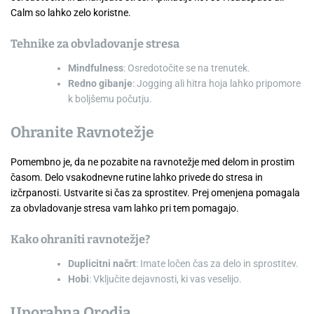
Calm so lahko zelo koristne.
Tehnike za obvladovanje stresa
Mindfulness
: Osredotočite se na trenutek.
Redno gibanje
: Jogging ali hitra hoja lahko pripomore
k boljšemu počutju.
Ohranite Ravnotežje
Pomembno je, da ne pozabite na ravnotežje med delom in prostim
časom. Delo vsakodnevne rutine lahko privede do stresa in
izčrpanosti. Ustvarite si čas za sprostitev. Prej omenjena pomagala
za obvladovanje stresa vam lahko pri tem pomagajo.
Kako ohraniti ravnotežje?
Duplicitni načrt
: Imate ločen čas za delo in sprostitev.
Hobi
: Vključite dejavnosti, ki vas veselijo.
Uporabna Orodja