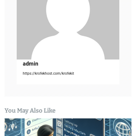
i
o
n
admin
https://krofekhost.com/krofekit
You May Also Like