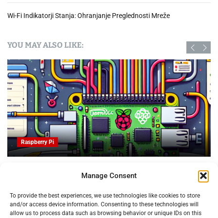
Wi-Fi Indikatorji Stanja: Ohranjanje Preglednosti Mreže
YOU MAY ALSO LIKE:
Raspberry Pi
 PI: Orodje za upravljanje
Obvladujte trolje za patent
Manage Consent
3D tiskanju
07.02.2025
To provide the best experiences, we use technologies like cookies to store
and/or access device information. Consenting to these technologies will
allow us to process data such as browsing behavior or unique IDs on this