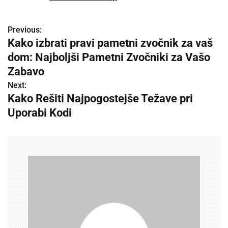
Previous:
P
Kako izbrati pravi pametni zvočnik za vaš
o
dom: Najboljši Pametni Zvočniki za Vašo
s
Zabavo
Next:
t
Kako Rešiti Najpogostejše Težave pri
n
Uporabi Kodi
a
v
i
g
a
t