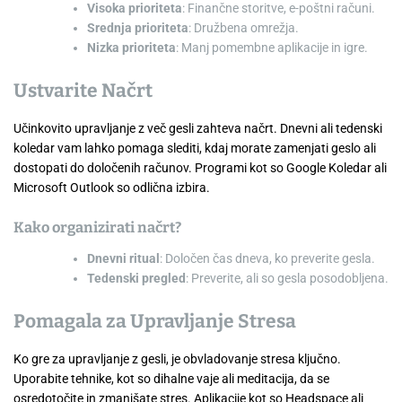
Visoka prioriteta
: Finančne storitve, e-poštni računi.
Srednja prioriteta
: Družbena omrežja.
Nizka prioriteta
: Manj pomembne aplikacije in igre.
Ustvarite Načrt
Učinkovito upravljanje z več gesli zahteva načrt. Dnevni ali tedenski
koledar vam lahko pomaga slediti, kdaj morate zamenjati geslo ali
dostopati do določenih računov. Programi kot so Google Koledar ali
Microsoft Outlook so odlična izbira.
Kako organizirati načrt?
Dnevni ritual
: Določen čas dneva, ko preverite gesla.
Tedenski pregled
: Preverite, ali so gesla posodobljena.
Pomagala za Upravljanje Stresa
Ko gre za upravljanje z gesli, je obvladovanje stresa ključno.
Uporabite tehnike, kot so dihalne vaje ali meditacija, da se
osredotočite in zmanjšate stres. Aplikacije kot so Headspace ali