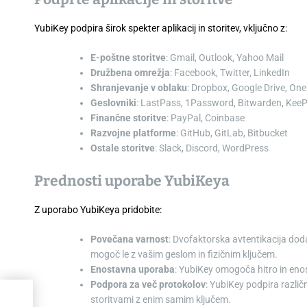
YubiKey podpira širok spekter aplikacij in storitev, vključno z:
E-poštne storitve
: Gmail, Outlook, Yahoo Mail
Družbena omrežja
: Facebook, Twitter, LinkedIn
Shranjevanje v oblaku
: Dropbox, Google Drive, One
Geslovniki
: LastPass, 1Password, Bitwarden, Kee
Finančne storitve
: PayPal, Coinbase
Razvojne platforme
: GitHub, GitLab, Bitbucket
Ostale storitve
: Slack, Discord, WordPress
Prednosti uporabe YubiKeya
Z uporabo YubiKeya pridobite:
Povečana varnost
: Dvofaktorska avtentikacija dod
mogoč le z vašim geslom in fizičnim ključem.
Enostavna uporaba
: YubiKey omogoča hitro in eno
Podpora za več protokolov
: YubiKey podpira različ
storitvami z enim samim ključem.