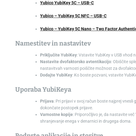
Yubico YubiKey 5C – USB-C
Yubico – YubiKey 5C NFC – USB-C
Yubico – YubiKey 5C Nano – Two Factor Authenti
Namestitev in nastavitev
Priključite YubiKey
: Vstavite YubiKey v USB vhod 
Nastavite dvofaktorsko avtentikacijo
: Obiščite spl
nastavitvah varnosti poiščite možnost za dvofaktor
Dodajte YubiKey
: Ko boste pozvani, vstavite YubiKe
Uporaba YubiKeya
Prijava
: Pri prijavi v svoj račun boste najprej vnesl
dokončate postopek prijave.
Varnostne kopije
: Priporočljivo je, da nastavite ve
shranjevanje enega v denarnici in drugega doma.
Podprte aplikacije in storitve