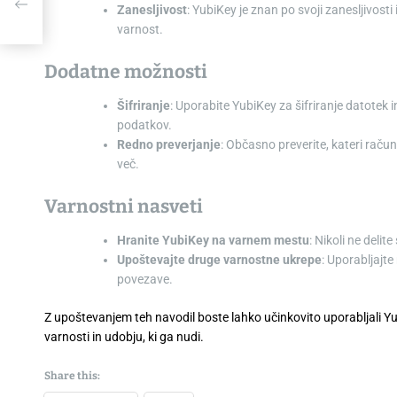
Zanesljivost
: YubiKey je znan po svoji zanesljivosti i
varnost.
Dodatne možnosti
Šifriranje
: Uporabite YubiKey za šifriranje datotek 
podatkov.
Redno preverjanje
: Občasno preverite, kateri račun
več.
Varnostni nasveti
Hranite YubiKey na varnem mestu
: Nikoli ne deli
Upoštevajte druge varnostne ukrepe
: Uporabljajte
povezave.
Z upoštevanjem teh navodil boste lahko učinkovito uporabljali Yub
varnosti in udobju, ki ga nudi.
Share this: