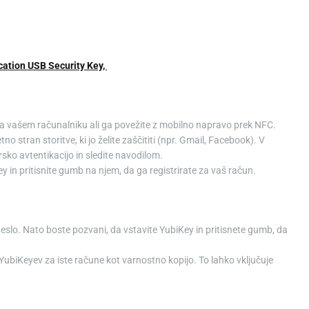
cation USB Security Key,
na vašem računalniku ali ga povežite z mobilno napravo prek NFC.
etno stran storitve, ki jo želite zaščititi (npr. Gmail, Facebook). V
sko avtentikacijo in sledite navodilom.
y in pritisnite gumb na njem, da ga registrirate za vaš račun.
i geslo. Nato boste pozvani, da vstavite YubiKey in pritisnete gumb, da
č YubiKeyev za iste račune kot varnostno kopijo. To lahko vključuje