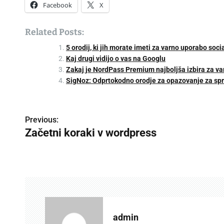
Facebook
X
Related Posts:
5 orodij, ki jih morate imeti za varno uporabo soci
Kaj drugi vidijo o vas na Googlu
Zakaj je NordPass Premium najboljša izbira za va
SigNoz: Odprtokodno orodje za opazovanje za spre
P
Previous:
Začetni koraki v wordpress
o
s
t
n
a
admin