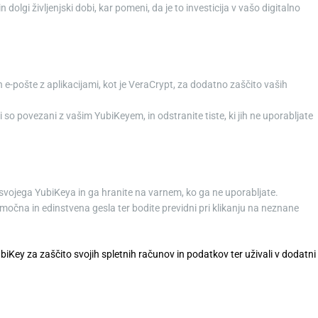
n dolgi življenjski dobi, kar pomeni, da je to investicija v vašo digitalno
in e-pošte z aplikacijami, kot je VeraCrypt, za dodatno zaščito vaših
i so povezani z vašim YubiKeyem, in odstranite tiste, ki jih ne uporabljate
te svojega YubiKeya in ga hranite na varnem, ko ga ne uporabljate.
 močna in edinstvena gesla ter bodite previdni pri klikanju na neznane
iKey za zaščito svojih spletnih računov in podatkov ter uživali v dodatni