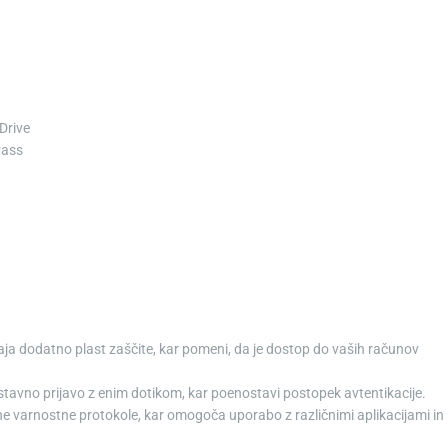
Drive
Pass
aja dodatno plast zaščite, kar pomeni, da je dostop do vaših računov
stavno prijavo z enim dotikom, kar poenostavi postopek avtentikacije.
ne varnostne protokole, kar omogoča uporabo z različnimi aplikacijami in