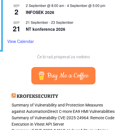
2 September @ 8:00 am
-
4 September @ 5:00 pm
SEP
2
INFOSEK 2026
21 September
-
23 September
SEP
21
NT konferenca 2026
View Calendar
Če bi rad prispeval za vsebino
Buy Me a Coffee
KROFEKSECURITY
Summary of Vulnerability and Protection Measures
against AutomationDirect C-more EA9 HMI Vulnerabilities
Summary of Vulnerability CVE-2025-24964: Remote Code
Execution in Vitest API Server