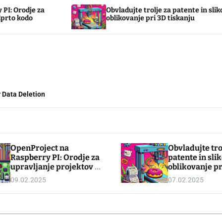
Obvladujte trolje za patente in slikovno
oblikovanje pri 3D tiskanju
 Data Deletion
OpenProject na
Obvladujte tro
Raspberry PI: Orodje za
patente in sli
upravljanje projektov z
oblikovanje pr
odprto kodo
tiskanju
09.02.2025
07.02.2025