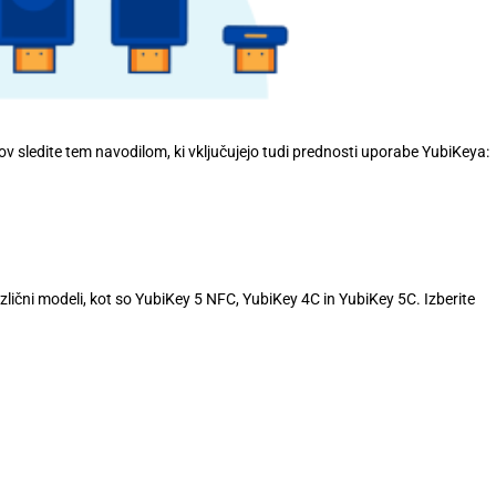
e
ov sledite tem navodilom, ki vključujejo tudi prednosti uporabe YubiKeya:
zlični modeli, kot so YubiKey 5 NFC, YubiKey 4C in YubiKey 5C. Izberite