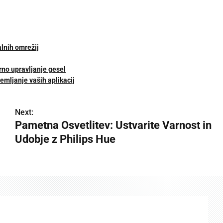
alnih omrežij
rno upravljanje gesel
mljanje vaših aplikacij
Next:
Pametna Osvetlitev: Ustvarite Varnost in
Udobje z Philips Hue