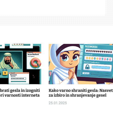
rati gesla in izogniti
Kako varno shraniti gesla: Nasvet
i varnosti interneta
za izbiro in shranjevanje gesel
25.01.2025