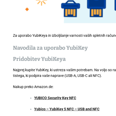
Za uporabo YubiKeya in izboljšanje varnosti vaših spletnih račun
Navodila za uporabo YubiKey
Pridobitev YubiKeya
Najprej kupite YubiKey, ki ustreza vašim potrebam. Na voljo so ra
tistega, ki podpira vaše naprave (USB-A, USB-C ali NFC).
Nakup preko Amazon.de:
YUBICO Security Key NFC
Yubico – YubiKey 5 NFC – USB and NFC