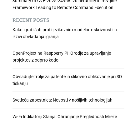
Summary of CVE-2025-24968: Vulnerability in reNgine
Framework Leading to Remote Command Execution
RECENT POSTS
Kako igrati šah proti jezikovnim modelom: skrivnosti in
izzivi obvladanja igranja
OpenProject na Raspberry PI: Orodje za upravljanje
projektov z odprto kodo
Obvladujte trolje za patente in slikovno oblikovanje pri 3D
tiskanju
Svetleča zapestnica: Novosti v nošljivih tehnologijah
Wi-Fi Indikatorji Stanja: Ohranjanje Preglednosti Mreže