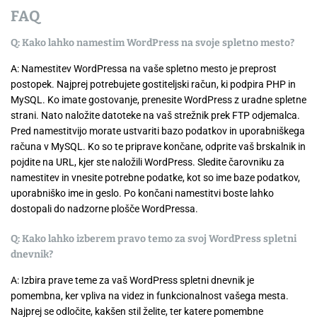
FAQ
Q: Kako lahko namestim WordPress na svoje spletno mesto?
A: Namestitev WordPressa na vaše spletno mesto je preprost
postopek. Najprej potrebujete gostiteljski račun, ki podpira PHP in
MySQL. Ko imate gostovanje, prenesite WordPress z uradne spletne
strani. Nato naložite datoteke na vaš strežnik prek FTP odjemalca.
Pred namestitvijo morate ustvariti bazo podatkov in uporabniškega
računa v MySQL. Ko so te priprave končane, odprite vaš brskalnik in
pojdite na URL, kjer ste naložili WordPress. Sledite čarovniku za
namestitev in vnesite potrebne podatke, kot so ime baze podatkov,
uporabniško ime in geslo. Po končani namestitvi boste lahko
dostopali do nadzorne plošče WordPressa.
Q: Kako lahko izberem pravo temo za svoj WordPress spletni
dnevnik?
A: Izbira prave teme za vaš WordPress spletni dnevnik je
pomembna, ker vpliva na videz in funkcionalnost vašega mesta.
Najprej se odločite, kakšen stil želite, ter katere pomembne