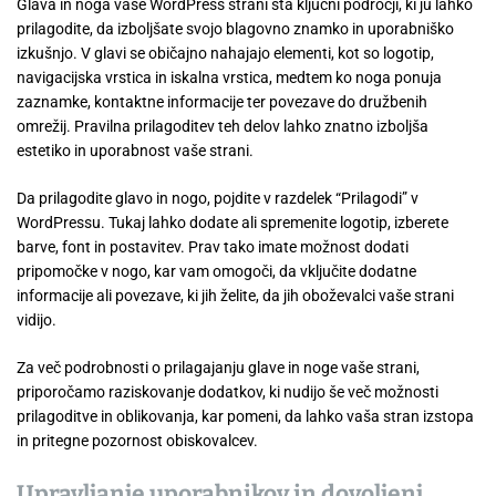
Glava in noga vaše WordPress strani sta ključni področji, ki ju lahko
prilagodite, da izboljšate svojo blagovno znamko in uporabniško
izkušnjo. V glavi se običajno nahajajo elementi, kot so logotip,
navigacijska vrstica in iskalna vrstica, medtem ko noga ponuja
zaznamke, kontaktne informacije ter povezave do družbenih
omrežij. Pravilna prilagoditev teh delov lahko znatno izboljša
estetiko in uporabnost vaše strani.
Da prilagodite glavo in nogo, pojdite v razdelek “Prilagodi” v
WordPressu. Tukaj lahko dodate ali spremenite logotip, izberete
barve, font in postavitev. Prav tako imate možnost dodati
pripomočke v nogo, kar vam omogoči, da vključite dodatne
informacije ali povezave, ki jih želite, da jih oboževalci vaše strani
vidijo.
Za več podrobnosti o prilagajanju glave in noge vaše strani,
priporočamo raziskovanje dodatkov, ki nudijo še več možnosti
prilagoditve in oblikovanja, kar pomeni, da lahko vaša stran izstopa
in pritegne pozornost obiskovalcev.
Upravljanje uporabnikov in dovoljenj