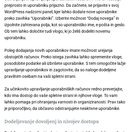
preprosto in uporabniku prijazno. Da začnete, se prijavite v svoj
WordPress nadzorni panel, kjer lahko dodate nove uporabnike
preko zavihka “Uporabniki”. Izberite možnost “Dodaj novega” in
izpolnite zahtevana polja, kot so uporabniško ime, e-pošta in geslo.
Ob tem lahko določite tudi vlogo, ki jo želiš dodeliti novemu
uporabniku.
Poleg dodajanja novih uporabnikov imate možnost urejanja
obstoječih računov. Preko istega zavihka lahko spremenite vloge,
posodobite podatke ali izbrišete uporabnike. S tem omogočite lažje
upravljanje uporabnikov in zagotovite, da so naloge dodeljene
pravilnim osebam na vaši spletni strani.
Za učinkovito upravljanje uporabniških računov redno preverjajte,
kdo ima dostop do vaše spletne strani in njihove vloge. To vam
lahko pomaga pri ohranjanju varnosti in organiziranosti. Prav tako
je priporočljivo, da občasno odstranjujete neaktivne uporabnike.
Dodeljevanje dovoljenj in nivojev dostopa