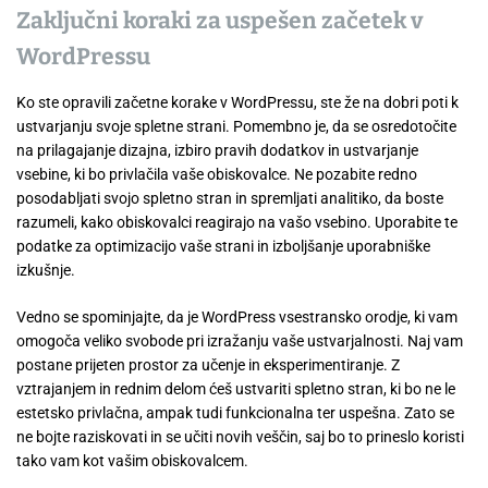
Zaključni koraki za uspešen začetek v
WordPressu
Ko ste opravili začetne korake v WordPressu, ste že na dobri poti k
ustvarjanju svoje spletne strani. Pomembno je, da se osredotočite
na prilagajanje dizajna, izbiro pravih dodatkov in ustvarjanje
vsebine, ki bo privlačila vaše obiskovalce. Ne pozabite redno
posodabljati svojo spletno stran in spremljati analitiko, da boste
razumeli, kako obiskovalci reagirajo na vašo vsebino. Uporabite te
podatke za optimizacijo vaše strani in izboljšanje uporabniške
izkušnje.
Vedno se spominjajte, da je WordPress vsestransko orodje, ki vam
omogoča veliko svobode pri izražanju vaše ustvarjalnosti. Naj vam
postane prijeten prostor za učenje in eksperimentiranje. Z
vztrajanjem in rednim delom ćeš ustvariti spletno stran, ki bo ne le
estetsko privlačna, ampak tudi funkcionalna ter uspešna. Zato se
ne bojte raziskovati in se učiti novih veščin, saj bo to prineslo koristi
tako vam kot vašim obiskovalcem.