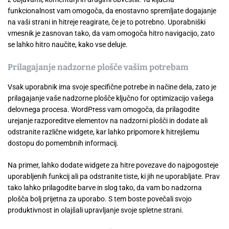
funkcionalnost vam omogoča, da enostavno spremljate dogajanje
na vaši strani in hitreje reagirate, če je to potrebno. Uporabniški
vmesnik je zasnovan tako, da vam omogoča hitro navigacijo, zato
se lahko hitro naučite, kako vse deluje.
Prilagajanje nadzorne plošče vašim potrebam
Vsak uporabnik ima svoje specifične potrebe in načine dela, zato je
prilagajanje vaše nadzorne plošče ključno for optimizacijo vašega
delovnega procesa. WordPress vam omogoča, da prilagodite
urejanje razporeditve elementov na nadzorni plošči in dodate ali
odstranite različne widgete, kar lahko pripomore k hitrejšemu
dostopu do pomembnih informacij.
Na primer, lahko dodate widgete za hitre povezave do najpogosteje
uporabljenih funkcij ali pa odstranite tiste, ki jih ne uporabljate. Prav
tako lahko prilagodite barve in slog tako, da vam bo nadzorna
plošča bolj prijetna za uporabo. S tem boste povečali svojo
produktivnost in olajšali upravljanje svoje spletne strani.