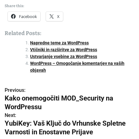
Share this:
Facebook
X
Related Posts:
Napredne teme za WordPress
Vtičniki in razširitve za WordPress
Ustvarjanje vsebine za WordPress
WordPress – Omogočanje komentarjev na vaših
objavah
Previous:
P
Kako onemogočiti MOD_Security na
o
WordPressu
s
Next:
YubiKey: Vaš Ključ do Vrhunske Spletne
t
Varnosti in Enostavne Prijave