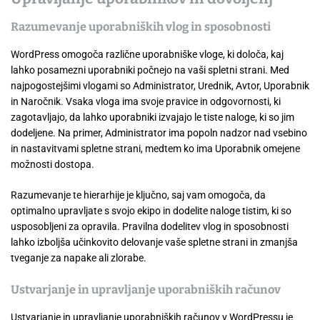
Razumevanje uporabniških vlog in sposobnosti
WordPress omogoča različne uporabniške vloge, ki določa, kaj
lahko posamezni uporabniki počnejo na vaši spletni strani. Med
najpogostejšimi vlogami so Administrator, Urednik, Avtor, Uporabnik
in Naročnik. Vsaka vloga ima svoje pravice in odgovornosti, ki
zagotavljajo, da lahko uporabniki izvajajo le tiste naloge, ki so jim
dodeljene. Na primer, Administrator ima popoln nadzor nad vsebino
in nastavitvami spletne strani, medtem ko ima Uporabnik omejene
možnosti dostopa.
Razumevanje te hierarhije je ključno, saj vam omogoča, da
optimalno upravljate s svojo ekipo in dodelite naloge tistim, ki so
usposobljeni za opravila. Pravilna dodelitev vlog in sposobnosti
lahko izboljša učinkovito delovanje vaše spletne strani in zmanjša
tveganje za napake ali zlorabe.
Ustvarjanje in upravljanje uporabniških računov
Ustvarjanje in upravljanje uporabniških računov v WordPressu je