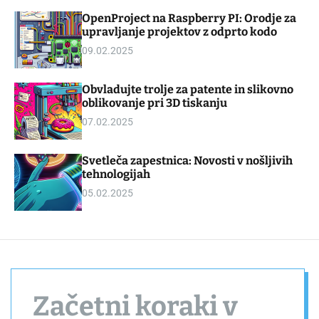
d
m
OpenProject na Raspberry PI: Orodje za
g
o
upravljanje projektov z odprto kodo
e
d
t
e
09.02.2025
Obvladujte trolje za patente in slikovno
oblikovanje pri 3D tiskanju
07.02.2025
Svetleča zapestnica: Novosti v nošljivih
tehnologijah
05.02.2025
Začetni koraki v