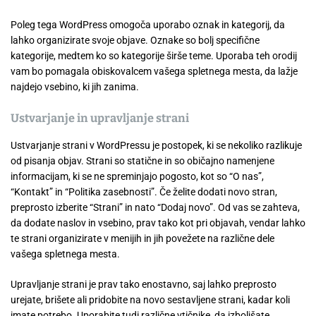
Poleg tega WordPress omogoča uporabo oznak in kategorij, da
lahko organizirate svoje objave. Oznake so bolj specifične
kategorije, medtem ko so kategorije širše teme. Uporaba teh orodij
vam bo pomagala obiskovalcem vašega spletnega mesta, da lažje
najdejo vsebino, ki jih zanima.
Ustvarjanje in upravljanje strani
Ustvarjanje strani v WordPressu je postopek, ki se nekoliko razlikuje
od pisanja objav. Strani so statične in so običajno namenjene
informacijam, ki se ne spreminjajo pogosto, kot so “O nas”,
“Kontakt” in “Politika zasebnosti”. Če želite dodati novo stran,
preprosto izberite “Strani” in nato “Dodaj novo”. Od vas se zahteva,
da dodate naslov in vsebino, prav tako kot pri objavah, vendar lahko
te strani organizirate v menijih in jih povežete na različne dele
vašega spletnega mesta.
Upravljanje strani je prav tako enostavno, saj lahko preprosto
urejate, brišete ali pridobite na novo sestavljene strani, kadar koli
imate potrebo. Uporabite tudi različne vtičnike, da izboljšate