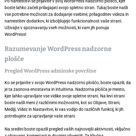
Po namestitvi se prijavite v svoj WordPress nadzorno ploščo, kjer
boste lahko začeli prilagajati svojo spletno stran. Tukaj boste našli
vse potrebne možnosti za dodajanje vsebine, prilagoditev videza in
namestitev dodatkov, ki izboljšujejo funkcionalnost vaše strani.
Uživajte v spoznavanju vseh možnosti, ki vam jih ponuja
WordPress!
Razumevanje WordPress nadzorne
plošče
Pregled WordPress adminske površine
Ko se prijavite v svojo WordPress nadzorno ploščo, boste opazili, da
je ta zasnova enostavna in intuitivna. Nadzorna plošča je mesto,
kjer lahko upravljate vse vidike svoje spletne strani. Na levi strani
boste našli meni z različnimi možnostmi, kot so Objave, Strani,
Mediji, Videz in Nastavitve, ki vas vodijo do različnih funkcij, ki jih
potrebujete za upravljanje vaše strani.
Na sredini boste opazili pregled vaših najnovejši aktivnosti, vključno
z objavami, komentarji in drugimi obvestili. Ta ključna