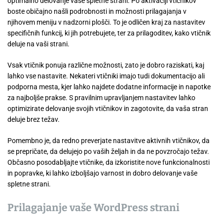
optimalno delovanje vaše spletne strani. Po aktivaciji vtičnikov
boste običajno našli podrobnosti in možnosti prilagajanja v
njihovem meniju v nadzorni plošči. To je odličen kraj za nastavitev
specifičnih funkcij, ki jih potrebujete, ter za prilagoditev, kako vtičnik
deluje na vaši strani.
Vsak vtičnik ponuja različne možnosti, zato je dobro raziskati, kaj
lahko vse nastavite. Nekateri vtičniki imajo tudi dokumentacijo ali
podporna mesta, kjer lahko najdete dodatne informacije in napotke
za najboljše prakse. S pravilnim upravljanjem nastavitev lahko
optimizirate delovanje svojih vtičnikov in zagotovite, da vaša stran
deluje brez težav.
Pomembno je, da redno preverjate nastavitve aktivnih vtičnikov, da
se prepričate, da delujejo po vaših željah in da ne povzročajo težav.
Občasno posodabljajte vtičnike, da izkoristite nove funkcionalnosti
in popravke, ki lahko izboljšajo varnost in dobro delovanje vaše
spletne strani.
Prilagajanje vaše WordPress strani