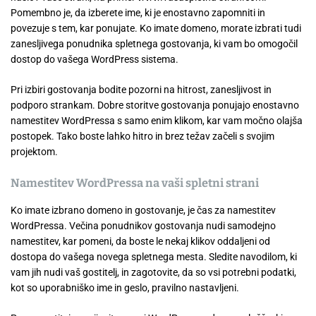
Pomembno je, da izberete ime, ki je enostavno zapomniti in
povezuje s tem, kar ponujate. Ko imate domeno, morate izbrati tudi
zanesljivega ponudnika spletnega gostovanja, ki vam bo omogočil
dostop do vašega WordPress sistema.
Pri izbiri gostovanja bodite pozorni na hitrost, zanesljivost in
podporo strankam. Dobrе storitve gostovanja ponujajo enostavno
namestitev WordPressa s samo enim klikom, kar vam močno olajša
postopek. Tako boste lahko hitro in brez težav začeli s svojim
projektom.
Namestitev WordPressa na vaši spletni strani
Ko imate izbrano domeno in gostovanje, je čas za namestitev
WordPressa. Večina ponudnikov gostovanja nudi samodejno
namestitev, kar pomeni, da boste le nekaj klikov oddaljeni od
dostopa do vašega novega spletnega mesta. Sledite navodilom, ki
vam jih nudi vaš gostitelj, in zagotovite, da so vsi potrebni podatki,
kot so uporabniško ime in geslo, pravilno nastavljeni.