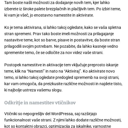
Tam boste našli možnosti za dodajanje novih tem, kjer lahko
izberete iz široke palete brezplačnih in plačljivih tem. Po izbiri teme,
ki vam je všeč, jo enostavno namestite in aktivirate.
Ko je tema aktivirana, si lahko takoj ogledate, kako se vaša spletna
stran spremeni. Prav tako boste imeli možnosti za prilagajanje
nastavitve teme, kot so barve, pisave in postavitve, da boste stran
prilagodili svojim potrebam. Ne pozabite, da lahko kasneje vedno
spremenite temo, če se odločite za nov videz vaše strani.
Postopek namestitve in aktivacije tem vključuje preprosto iskanje
teme, klik na “Namesti” in nato na “Aktiviraj”. Ko aktivirate novo
temo, si lahko takoj ogledate predogled sprememb na svoji strani,
kar vam omogoča, da preizkusite različne možnosti in najdete tisto,
ki najbolje ustreza vašemu slogu.
Odkritje in namestitev vtičnikov
Vtičniki so nepogrešljiv del WordPressa, saj razširjajo
funkcionalnost vaše strani. Z njimi lahko dodate različne možnosti,
kot so kontaktni obrazci, optimizacija za iskalnike, varnostne