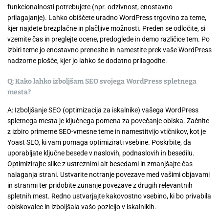
funkcionalnosti potrebujete (npr. odzivnost, enostavno
prilagajanje). Lahko obiščete uradno WordPress trgovino za teme,
kjer najdete brezplačne in plačljive možnosti. Preden se odločite, si
vzemite čas in preglejte ocene, predoglede in demo različice tem. Po
izbiri teme jo enostavno prenesite in namestite prek vaše WordPress
nadzorne plošče, kjer jo lahko še dodatno prilagodite.
Q: Kako lahko izboljšam SEO svojega WordPress spletnega
mesta?
A: Izboljšanje SEO (optimizacija za iskalnike) vašega WordPress
spletnega mesta je ključnega pomena za povečanje obiska. Začnite
z izbiro primerne SEO-vmesne teme in namestitvijo vtičnikov, kot je
Yoast SEO, ki vam pomaga optimizirati vsebine. Poskrbite, da
uporabljate ključne besede v naslovih, podnaslovih in besedilu.
Optimizirajte slike z ustreznimi alt besedami in zmanjšajte čas
nalaganja strani. Ustvarite notranje povezave med vašimi objavami
in stranmi ter pridobite zunanje povezave z drugih relevantnih
spletnih mest. Redno ustvarjajte kakovostno vsebino, ki bo privabila
obiskovalce in izboljšala vašo pozicijo v iskalnikih.