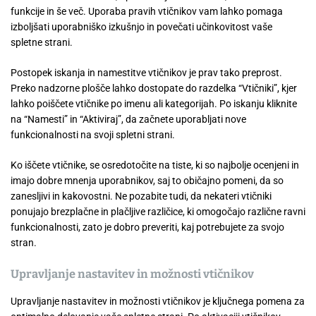
funkcije in še več. Uporaba pravih vtičnikov vam lahko pomaga
izboljšati uporabniško izkušnjo in povečati učinkovitost vaše
spletne strani.
Postopek iskanja in namestitve vtičnikov je prav tako preprost.
Preko nadzorne plošče lahko dostopate do razdelka “Vtičniki”, kjer
lahko poiščete vtičnike po imenu ali kategorijah. Po iskanju kliknite
na “Namesti” in “Aktiviraj”, da začnete uporabljati nove
funkcionalnosti na svoji spletni strani.
Ko iščete vtičnike, se osredotočite na tiste, ki so najbolje ocenjeni in
imajo dobre mnenja uporabnikov, saj to običajno pomeni, da so
zanesljivi in kakovostni. Ne pozabite tudi, da nekateri vtičniki
ponujajo brezplačne in plačljive različice, ki omogočajo različne ravni
funkcionalnosti, zato je dobro preveriti, kaj potrebujete za svojo
stran.
Upravljanje nastavitev in možnosti vtičnikov
Upravljanje nastavitev in možnosti vtičnikov je ključnega pomena za