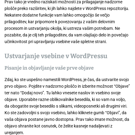
Prav tako je vredno raziskati možnosti za prilagajanje nadzorne
plošče preko razširitev, ki jih lahko najdete v WordPress repozitoriju.
Nekatere dodatne funkcije vam lahko omogočijo še večjo
prilagoditev, kar pripomore k povezovanju z vašim delovnim
procesom in ustvarjanju okolja, ki ustreza vašim potrebam. Ne
pozabite, da je cilj teh prilagoditev, da vam olajšajo delo in povečajo
učinkovitost pri upravljanju vsebine vaše spletne strani.
Ustvarjanje vsebine v WordPressu
Pisanje in objavljanje vaše prve objave
Zdaj, ko ste uspešno namestili WordPress, je čas, da ustvarite svojo
prvo objavo. Pojdite v nadzorno ploščo in izberite možnost “Objave”
ter nato “Dodaj novo”. Tu lahko vnesete naslov in vsebino svoje
objave. Uporabite razne oblikovalnike besedila, ki so vam na voljo,
da obogatite svoje besedilo s slikami, videoposnetki ali drugimi viri.
Ko ste zadovoljni s svojo vsebino, lahko kliknete gumb “Objavi”, da
vaša objava postane javno dostopna. Prav tako imate možnost, da
objavo shranite kot osnutek, če želite kasneje nadaljevati z
urejanjem.