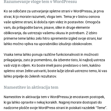
Razumevanje vloge tem v WordPressu
Ko se odločate za ustvarjanje spletne strani v WordPressu, je prva
stvar, ki jo morate razumeti, vloga tem. Tema je v bistvu osnova
vaše spletne strani, ki določa njen videz in postavitev. Omogoča
vam, da prilagodite barve, pisave, slike in druge elemente
oblikovanja, da ustrezajo vašemu okusu in potrebam. Z izbiro
primerne teme lahko zelo hitro spremenite izgled svoje strani, kar
lahko močno vpliva na uporabniško izkušnjo obiskovalcev.
Vsaka tema lahko ponuja različne funkcionalnosti in možnosti
prilagajanja, zato je pomembno, da izberete tisto, ki najbolj ustreza
vaši viziji in ciljem. Ko boste imeli jasno predstavo o tem, kakšno
spletno stran želite ustvariti, boste lažje izbrali ustrezno temo, ki vas
lahko pripelje do želenih rezultatov.
Namestitev in aktivacija tem
Namestitev in aktivacija tem v WordPressu je enostaven postopek,
ki ga lahko opravite v nekaj korakih. Najprej morate dostopati do
nadzorne plošče svoje WordPress strani in poiskati razdelek “Teme”.