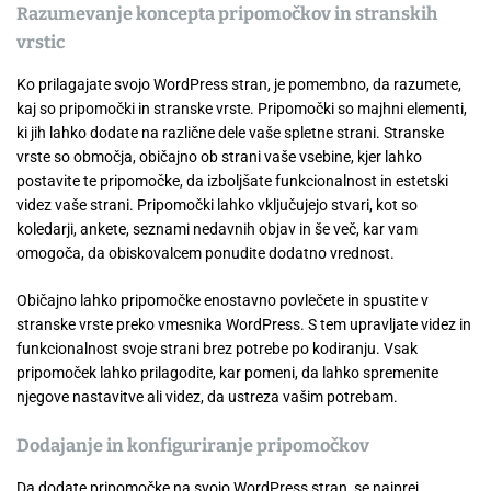
Razumevanje koncepta pripomočkov in stranskih
vrstic
Ko prilagajate svojo WordPress stran, je pomembno, da razumete,
kaj so pripomočki in stranske vrste. Pripomočki so majhni elementi,
ki jih lahko dodate na različne dele vaše spletne strani. Stranske
vrste so območja, običajno ob strani vaše vsebine, kjer lahko
postavite te pripomočke, da izboljšate funkcionalnost in estetski
videz vaše strani. Pripomočki lahko vključujejo stvari, kot so
koledarji, ankete, seznami nedavnih objav in še več, kar vam
omogoča, da obiskovalcem ponudite dodatno vrednost.
Običajno lahko pripomočke enostavno povlečete in spustite v
stranske vrste preko vmesnika WordPress. S tem upravljate videz in
funkcionalnost svoje strani brez potrebe po kodiranju. Vsak
pripomoček lahko prilagodite, kar pomeni, da lahko spremenite
njegove nastavitve ali videz, da ustreza vašim potrebam.
Dodajanje in konfiguriranje pripomočkov
Da dodate pripomočke na svojo WordPress stran, se najprej