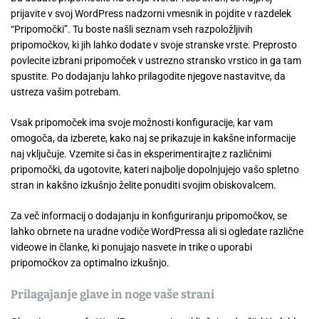
prijavite v svoj WordPress nadzorni vmesnik in pojdite v razdelek
“Pripomočki”. Tu boste našli seznam vseh razpoložljivih
pripomočkov, ki jih lahko dodate v svoje stranske vrste. Preprosto
povlecite izbrani pripomoček v ustrezno stransko vrstico in ga tam
spustite. Po dodajanju lahko prilagodite njegove nastavitve, da
ustreza vašim potrebam.
Vsak pripomoček ima svoje možnosti konfiguracije, kar vam
omogoča, da izberete, kako naj se prikazuje in kakšne informacije
naj vključuje. Vzemite si čas in eksperimentirajte z različnimi
pripomočki, da ugotovite, kateri najbolje dopolnjujejo vašo spletno
stran in kakšno izkušnjo želite ponuditi svojim obiskovalcem.
Za več informacij o dodajanju in konfiguriranju pripomočkov, se
lahko obrnete na uradne vodiče WordPressa ali si ogledate različne
videowe in članke, ki ponujajo nasvete in trike o uporabi
pripomočkov za optimalno izkušnjo.
Prilagajanje glave in noge vaše strani