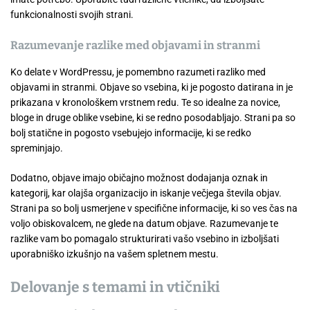
funkcionalnosti svojih strani.
Razumevanje razlike med objavami in stranmi
Ko delate v WordPressu, je pomembno razumeti razliko med
objavami in stranmi. Objave so vsebina, ki je pogosto datirana in je
prikazana v kronološkem vrstnem redu. Te so idealne za novice,
bloge in druge oblike vsebine, ki se redno posodabljajo. Strani pa so
bolj statične in pogosto vsebujejo informacije, ki se redko
spreminjajo.
Dodatno, objave imajo običajno možnost dodajanja oznak in
kategorij, kar olajša organizacijo in iskanje večjega števila objav.
Strani pa so bolj usmerjene v specifične informacije, ki so ves čas na
voljo obiskovalcem, ne glede na datum objave. Razumevanje te
razlike vam bo pomagalo strukturirati vašo vsebino in izboljšati
uporabniško izkušnjo na vašem spletnem mestu.
Delovanje s temami in vtičniki