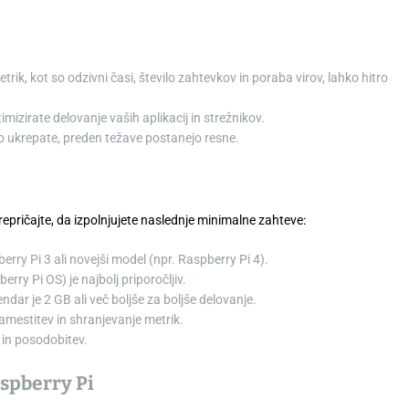
trik, kot so odzivni časi, število zahtevkov in poraba virov, lahko hitro
imizirate delovanje vaših aplikacij in strežnikov.
no ukrepate, preden težave postanejo resne.
pričajte, da izpolnjujete naslednje minimalne zahteve:
berry Pi 3 ali novejši model (npr. Raspberry Pi 4).
rry Pi OS) je najbolj priporočljiv.
endar je 2 GB ali več boljše za boljše delovanje.
amestitev in shranjevanje metrik.
 in posodobitev.
spberry Pi