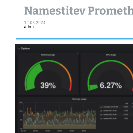
Namestitev Prometh
12.08.2024
admin