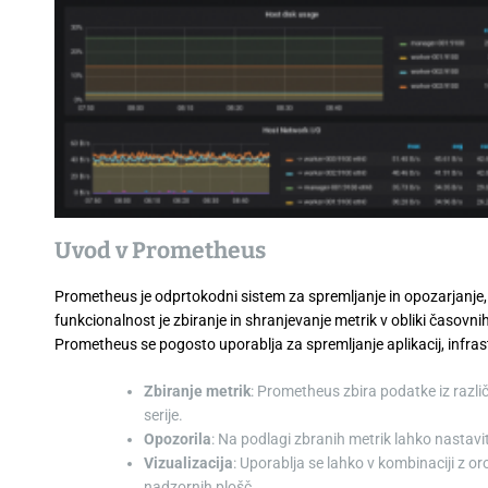
Uvod v Prometheus
Prometheus je odprtokodni sistem za spremljanje in opozarjanje, 
funkcionalnost je zbiranje in shranjevanje metrik v obliki časovni
Prometheus se pogosto uporablja za spremljanje aplikacij, infrast
Zbiranje metrik
: Prometheus zbira podatke iz različni
serije.
Opozorila
: Na podlagi zbranih metrik lahko nastavi
Vizualizacija
: Uporablja se lahko v kombinaciji z or
nadzornih plošč.