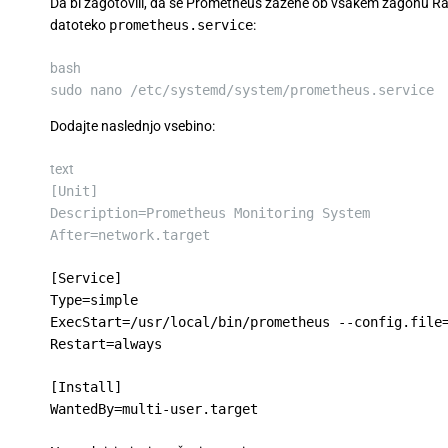
Da bi zagotovili, da se Prometheus zažene ob vsakem zagonu Ras
datoteko
prometheus.service
:
bash
sudo
nano
/etc/systemd/system/prometheus.service
Dodajte naslednjo vsebino:
text
[Unit]
Description=Prometheus Monitoring System
After=network.target
[Service]
Type=simple
ExecStart=/usr/local/bin/prometheus --config.file
Restart=always
[Install]
WantedBy=multi-user.target