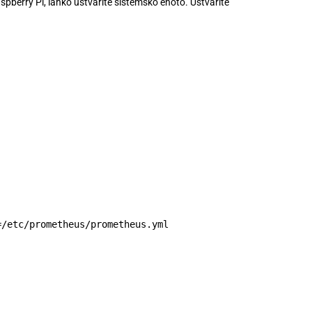
pberry Pi, lahko ustvarite sistemsko enoto. Ustvarite
=/etc/prometheus/prometheus.yml