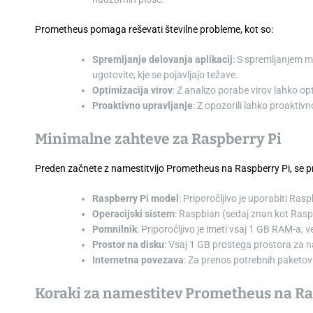
Prometheus pomaga reševati številne probleme, kot so:
Spremljanje delovanja aplikacij
: S spremljanjem me
ugotovite, kje se pojavljajo težave.
Optimizacija virov
: Z analizo porabe virov lahko opt
Proaktivno upravljanje
: Z opozorili lahko proaktiv
Minimalne zahteve za Raspberry Pi
Preden začnete z namestitvijo Prometheus na Raspberry Pi, se pre
Raspberry Pi model
: Priporočljivo je uporabiti Rasp
Operacijski sistem
: Raspbian (sedaj znan kot Raspbe
Pomnilnik
: Priporočljivo je imeti vsaj 1 GB RAM-a, v
Prostor na disku
: Vsaj 1 GB prostega prostora za n
Internetna povezava
: Za prenos potrebnih paketov
Koraki za namestitev Prometheus na Ra