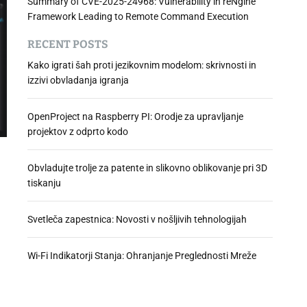
Summary of CVE-2025-24968: Vulnerability in reNgine
Framework Leading to Remote Command Execution
RECENT POSTS
Kako igrati šah proti jezikovnim modelom: skrivnosti in
izzivi obvladanja igranja
OpenProject na Raspberry PI: Orodje za upravljanje
projektov z odprto kodo
Obvladujte trolje za patente in slikovno oblikovanje pri 3D
tiskanju
Svetleča zapestnica: Novosti v nošljivih tehnologijah
Wi-Fi Indikatorji Stanja: Ohranjanje Preglednosti Mreže