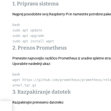
1. Priprava sistema
Najprej posodobite svoj Raspberry Pi in namestite potrebne pake
bash
sudo
apt
update
sudo
apt
upgrade
sudo
apt
install
wget
2. Prenos Prometheus
Prenesite najnovejšo različico Prometheus iz uradne spletne strani
Uporabite naslednji ukaz:
bash
wget
https://github.com/prometheus/prometheus/rele
armv7.tar.gz
3. Razpakiranje datotek
Razpakirajte preneseno datoteko: