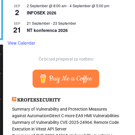
2 September @ 8:00 am
-
4 September @ 5:00 pm
SEP
2
INFOSEK 2026
21 September
-
23 September
SEP
21
NT konferenca 2026
View Calendar
Če bi rad prispeval za vsebino
Buy Me a Coffee
KROFEKSECURITY
Summary of Vulnerability and Protection Measures
against AutomationDirect C-more EA9 HMI Vulnerabilities
Summary of Vulnerability CVE-2025-24964: Remote Code
Execution in Vitest API Server