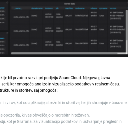
ki je bil prvotno razvit pri podjetju SoundCloud. Njegova glavna
h serij, kar omogoča analizo in vizualizacijo podatkov v realnem času.
rukture in storitev, saj omogoča:
h virov, kot so aplikacije, strežniki in storitve, ter jih shranjuje v časovne
te opozorila, ki vas obveščajo o morebitnih težavah.
odji, kot je Grafana, za vizualizacijo podatkov in ustvarjanje preglednih