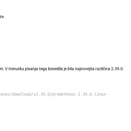
te:
. V trenutku pisanja tega besedila je bila najnovejša različica 2.39.0.
ases/download/v2.39.0/prometheus-2.39.0.linux-