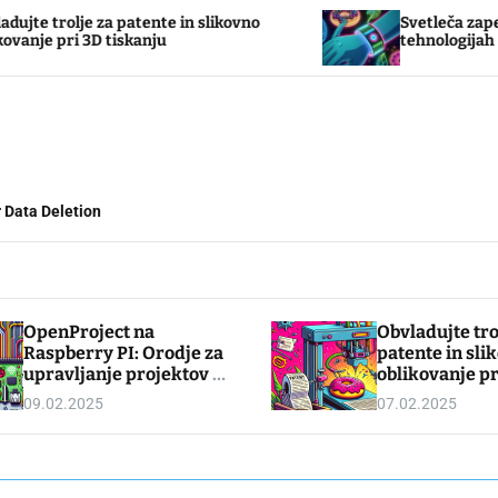
patente in slikovno
Svetleča zapestnica: Novosti v
iskanju
tehnologijah
 Data Deletion
OpenProject na
Obvladujte tro
Raspberry PI: Orodje za
patente in sli
upravljanje projektov z
oblikovanje pr
odprto kodo
tiskanju
09.02.2025
07.02.2025