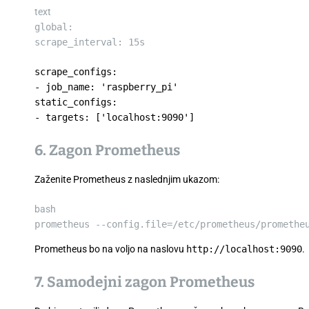
text
global:
scrape_interval: 15s
scrape_configs:
- job_name: 'raspberry_pi'
static_configs:
- targets: ['localhost:9090']
6. Zagon Prometheus
Zaženite Prometheus z naslednjim ukazom:
bash
prometheus --config.file
=
/etc/prometheus/promethe
Prometheus bo na voljo na naslovu
http://localhost:9090
.
7. Samodejni zagon Prometheus