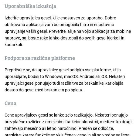
Uporabniška izkušnja
Izberite upravljalca gesel, ki je enostaven za uporabo. Dobro
oblikovana aplikacija vam bo omogočila hitro in enostavno
upravljanje vaših gesel. Preverite, ali je na voljo aplikacija za mobilne
naprave, saj boste tako lahko dostopali do svojih gesel kjerkoli in
kadarkoli.
Podpora za različne platforme
Prepričajte se, da upravljalec gesel podpira vse platforme, ki jih
uporabljate, bodisi to Windows, macOS, Android ali iOS. Nekateri
upravljalci gesel ponujajo tudi razširitve za brskalnike, kar olajša
dostop do gesel med brskanjem po spletu.
Cena
Cene upravljalcev gesel se lahko zelo razlikujejo. Nekateri ponujajo
brezplačne različice z omejenimi funkcionalnostmi, medtem ko drugi
zahtevajo mesečno ali letno naročnino. Preden se odločite,
preglejte, katere funkcije so vključene v ceno in ali so vredne vašega