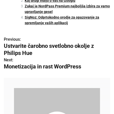
Kaj drugi vidijo o vas na Googlu
Zakaj je NordPass Premium najboljša izbira za varno
upravljanje gesel
SigNoz: Odprtokodno orodje za opazovanje za
spremljanje vaših aplikacij
Previous:
P
Ustvarite čarobno svetlobno okolje z
o
Philips Hue
s
Next:
Monetizacija in rast WordPress
t
n
a
v
i