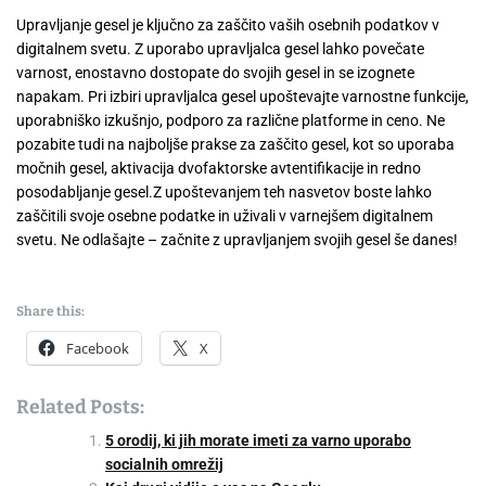
Upravljanje gesel je ključno za zaščito vaših osebnih podatkov v
digitalnem svetu. Z uporabo upravljalca gesel lahko povečate
varnost, enostavno dostopate do svojih gesel in se izognete
napakam. Pri izbiri upravljalca gesel upoštevajte varnostne funkcije,
uporabniško izkušnjo, podporo za različne platforme in ceno. Ne
pozabite tudi na najboljše prakse za zaščito gesel, kot so uporaba
močnih gesel, aktivacija dvofaktorske avtentifikacije in redno
posodabljanje gesel.Z upoštevanjem teh nasvetov boste lahko
zaščitili svoje osebne podatke in uživali v varnejšem digitalnem
svetu. Ne odlašajte – začnite z upravljanjem svojih gesel še danes!
Share this:
Facebook
X
Related Posts:
5 orodij, ki jih morate imeti za varno uporabo
socialnih omrežij