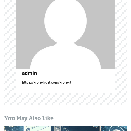
g
a
t
i
o
n
admin
https://krofekhost.com/krofekit
You May Also Like