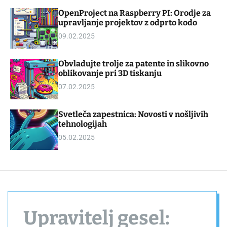
d
m
OpenProject na Raspberry PI: Orodje za
g
o
upravljanje projektov z odprto kodo
e
d
t
e
09.02.2025
Obvladujte trolje za patente in slikovno
oblikovanje pri 3D tiskanju
07.02.2025
Svetleča zapestnica: Novosti v nošljivih
tehnologijah
05.02.2025
Upravitelj gesel: