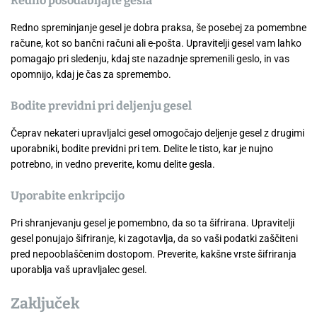
Redno posodabljajte gesla
Redno spreminjanje gesel je dobra praksa, še posebej za pomembne
račune, kot so bančni računi ali e-pošta. Upravitelji gesel vam lahko
pomagajo pri sledenju, kdaj ste nazadnje spremenili geslo, in vas
opomnijo, kdaj je čas za spremembo.
Bodite previdni pri deljenju gesel
Čeprav nekateri upravljalci gesel omogočajo deljenje gesel z drugimi
uporabniki, bodite previdni pri tem. Delite le tisto, kar je nujno
potrebno, in vedno preverite, komu delite gesla.
Uporabite enkripcijo
Pri shranjevanju gesel je pomembno, da so ta šifrirana. Upravitelji
gesel ponujajo šifriranje, ki zagotavlja, da so vaši podatki zaščiteni
pred nepooblaščenim dostopom. Preverite, kakšne vrste šifriranja
uporablja vaš upravljalec gesel.
Zaključek