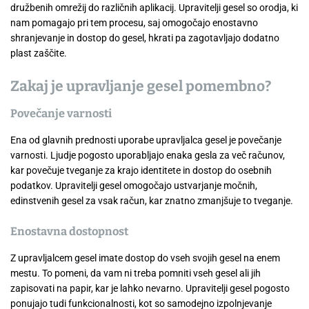
družbenih omrežij do različnih aplikacij. Upravitelji gesel so orodja, ki
nam pomagajo pri tem procesu, saj omogočajo enostavno
shranjevanje in dostop do gesel, hkrati pa zagotavljajo dodatno
plast zaščite.
Zakaj je upravljanje gesel pomembno?
Povečanje varnosti
Ena od glavnih prednosti uporabe upravljalca gesel je povečanje
varnosti. Ljudje pogosto uporabljajo enaka gesla za več računov,
kar povečuje tveganje za krajo identitete in dostop do osebnih
podatkov. Upravitelji gesel omogočajo ustvarjanje močnih,
edinstvenih gesel za vsak račun, kar znatno zmanjšuje to tveganje.
Enostavna dostopnost
Z upravljalcem gesel imate dostop do vseh svojih gesel na enem
mestu. To pomeni, da vam ni treba pomniti vseh gesel ali jih
zapisovati na papir, kar je lahko nevarno. Upravitelji gesel pogosto
ponujajo tudi funkcionalnosti, kot so samodejno izpolnjevanje