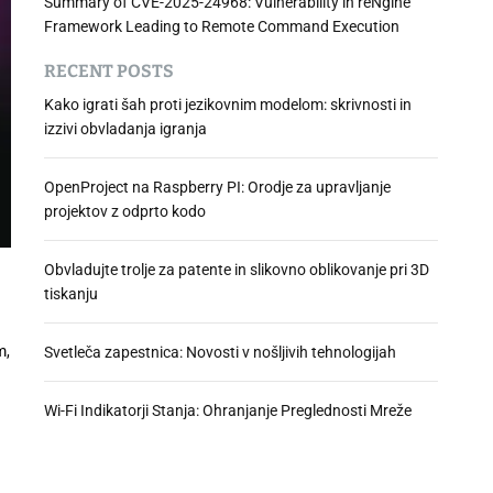
Summary of CVE-2025-24968: Vulnerability in reNgine
Framework Leading to Remote Command Execution
RECENT POSTS
Kako igrati šah proti jezikovnim modelom: skrivnosti in
izzivi obvladanja igranja
OpenProject na Raspberry PI: Orodje za upravljanje
projektov z odprto kodo
Obvladujte trolje za patente in slikovno oblikovanje pri 3D
tiskanju
m,
Svetleča zapestnica: Novosti v nošljivih tehnologijah
Wi-Fi Indikatorji Stanja: Ohranjanje Preglednosti Mreže