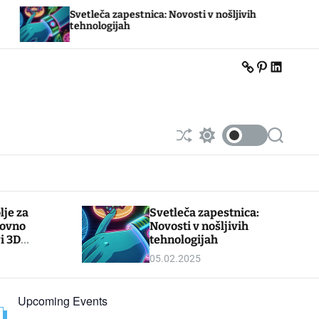
ča zapestnica: Novosti v nošljivih
Wi-Fi Indikator
logijah
Preglednosti 
X
P
L
(
i
i
t
n
n
w
t
k
i
e
e
t
r
d
t
e
I
e
s
n
S
S
S
r
t
h
w
e
)
u
i
a
ff
t
r
l
c
c
e
h
h
lje za
Svetleča zapestnica:
c
o
kovno
Novosti v nošljivih
l
i 3D
tehnologijah
o
05.02.2025
r
m
o
d
Upcoming Events
e