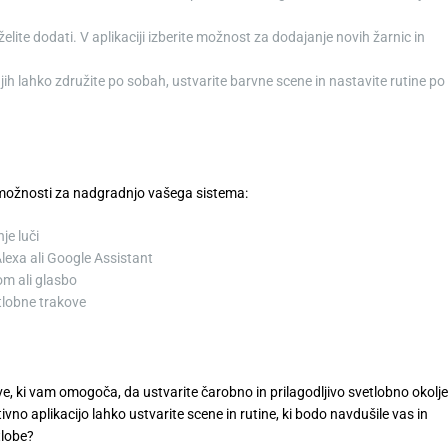
h želite dodati. V aplikaciji izberite možnost za dodajanje novih žarnic in
jih lahko združite po sobah, ustvarite barvne scene in nastavite rutine po
ne možnosti za nadgradnjo vašega sistema:
je luči
Alexa ali Google Assistant
om ali glasbo
etlobne trakove
ve, ki vam omogoča, da ustvarite čarobno in prilagodljivo svetlobno okolje
o aplikacijo lahko ustvarite scene in rutine, ki bodo navdušile vas in
tlobe?