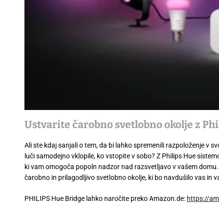
Ustvarite čarobno svetlobno okolje z Ph
Ali ste kdaj sanjali o tem, da bi lahko spremenili razpoloženje v sv
luči samodejno vklopile, ko vstopite v sobo? Z Philips Hue siste
ki vam omogoča popoln nadzor nad razsvetljavo v vašem domu. Z
čarobno in prilagodljivo svetlobno okolje, ki bo navdušilo vas in 
PHILIPS Hue Bridge lahko naročite preko Amazon.de:
https://a