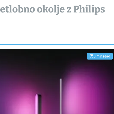
etlobno okolje z Philips
3 min read
E
s
t
i
m
a
t
e
d
r
e
a
d
t
i
m