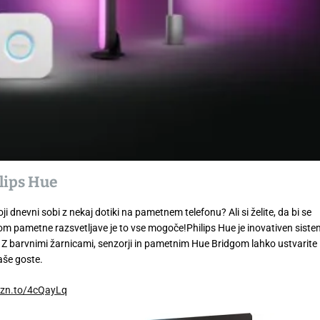
e
ilips Hue
oji dnevni sobi z nekaj dotiki na pametnem telefonu? Ali si želite, da bi se
mom pametne razsvetljave je to vse mogoče!Philips Hue je inovativen siste
 barvnimi žarnicami, senzorji in pametnim Hue Bridgom lahko ustvarite
vaše goste.
mzn.to/4cQayLq