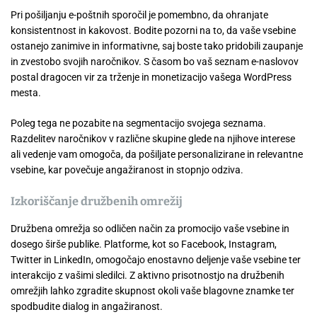
Pri pošiljanju e-poštnih sporočil je pomembno, da ohranjate
konsistentnost in kakovost. Bodite pozorni na to, da vaše vsebine
ostanejo zanimive in informativne, saj boste tako pridobili zaupanje
in zvestobo svojih naročnikov. S časom bo vaš seznam e-naslovov
postal dragocen vir za trženje in monetizacijo vašega WordPress
mesta.
Poleg tega ne pozabite na segmentacijo svojega seznama.
Razdelitev naročnikov v različne skupine glede na njihove interese
ali vedenje vam omogoča, da pošiljate personalizirane in relevantne
vsebine, kar povečuje angažiranost in stopnjo odziva.
Izkoriščanje družbenih omrežij
Družbena omrežja so odličen način za promocijo vaše vsebine in
dosego širše publike. Platforme, kot so Facebook, Instagram,
Twitter in LinkedIn, omogočajo enostavno deljenje vaše vsebine ter
interakcijo z vašimi sledilci. Z aktivno prisotnostjo na družbenih
omrežjih lahko zgradite skupnost okoli vaše blagovne znamke ter
spodbudite dialog in angažiranost.