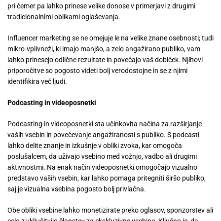
pri čemer pa lahko prinese velike donose v primerjavi z drugimi
tradicionalnimi oblikami oglaševanja.
Influencer marketing se ne omejuje le na velike znane osebnosti; tudi
mikro-vplivneži, ki imajo manjšo, a zelo angažirano publiko, vam
lahko prinesejo odlične rezultate in povečajo vaš dobiček. Njihovi
priporočitve so pogosto videti bolj verodostojne in se z njimi
identifikira več ljudi.
Podcasting in videoposnetki
Podcasting in videoposnetki sta učinkovita načina za razširjanje
vaših vsebin in povečevanje angažiranosti s publiko. S podcasti
lahko delite znanje in izkušnje v obliki zvoka, kar omogoča
poslušalcem, da uživajo vsebino med vožnjo, vadbo ali drugimi
aktivnostmi. Na enak način videoposnetki omogočajo vizualno
predstavo vaših vsebin, kar lahko pomaga pritegniti širšo publiko,
saj je vizualna vsebina pogosto bolj privlačna.
Obe obliki vsebine lahko monetizirate preko oglasov, sponzorstev ali