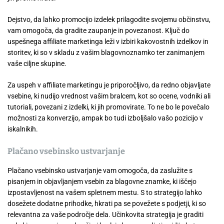
Dejstvo, da lahko promocijo izdelek prilagodite svojemu občinstvu,
vam omogoča, da gradite zaupanje in povezanost. Ključ do
uspešnega affiliate marketinga leži v izbiri kakovostnih izdelkov in
storitev, ki so v skladu z vašim blagovnoznamko ter zanimanjem
vaše ciljne skupine.
Za uspeh v affiliate marketingu je priporočljivo, da redno objavljate
vsebine, ki nudijo vrednost vašim bralcem, kot so ocene, vodniki ali
tutoriali, povezani z izdelki, ki jih promovirate. To ne bo le povečalo
možnosti za konverzijo, ampak bo tudi izboljšalo vašo pozicijo v
iskalnikih.
Plačano vsebinsko ustvarjanje
Plačano vsebinsko ustvarjanje vam omogoča, da zaslužite s
pisanjem in objavljanjem vsebin za blagovne znamke, ki iščejo
izpostavljenost na vašem spletnem mestu. S to strategijo lahko
dosežete dodatne prihodke, hkrati pa se povežete s podjetji, ki so
relevantna za vaše področje dela. Učinkovita strategija je graditi