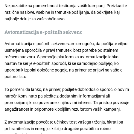
Ne pozabite na pomembnost testiranja vaših kampanj. Preizkusite
različne naslove, vsebine in trenutke pošiljanja, da odkrijete, kaj
najbolje deluje za vaše občinstvo.
Avtomatizacija e-poštnih sekvenc
Avtomatizacija e-poštnih sekvenc vam omogoča, da pošiljate ciljno
usmerjena sporočila v pravi trenutek, brez potrebe po stalnem
ročnem nadzoru. S pomočjo platform za avtomatizacijo lahko
nastavite serije e-poštnih sporočil, ki se samodejno pošljejo, ko
uporabnik izpolni določene pogoje, na primer se prijavi na vašo e-
poštno listo.
To pomeni, da lahko, na primer, pošljete dobrodošlo sporočilo novim
naročnikom, nato pa sledite z dodatnimi informacijami ali
promocijami, ki so povezane z njihovimi interesi. Ta pristop povečuje
angažiranost in pripomore k boljšim rezultatom vaših kampanj.
Z avtomatizacijo povečate učinkovitost vašega trženja, hkrati pa
prihranite čas in energijo, ki bi jo drugače porabili za ročno