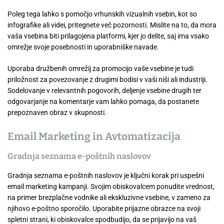
Poleg tega lahko s pomočjo vrhunskih vizualnih vsebin, kot so
infografike ali videi, pritegnete več pozornosti. Mislite na to, da mora
vaša vsebina biti prilagojena platformi, kjer jo delite, saj ima vsako
omrežje svoje posebnosti in uporabniške navade.
Uporaba družbenih omrežij za promocijo vaše vsebine je tudi
priložnost za povezovanje z drugimi bodisi v vaši niši ali industriji.
Sodelovanje v relevantnih pogovorih, deljenje vsebine drugih ter
odgovarjanje na komentarje vam lahko pomaga, da postanete
prepoznaven obraz v skupnosti.
Email Marketing in Avtomatizacija
Gradnja seznama e-poštnih naslovov
Gradnja seznama e-poštnih naslovov je ključni korak pri uspešni
email marketing kampanji. Svojim obiskovalcem ponudite vrednost,
na primer brezplačne vodnike ali ekskluzivne vsebine, v zameno za
njihovo e-poštno sporočilo. Uporabite prijazne obrazce na svoji
spletni strani, ki obiskovalce spodbudijo, da se prijavijo na vaš