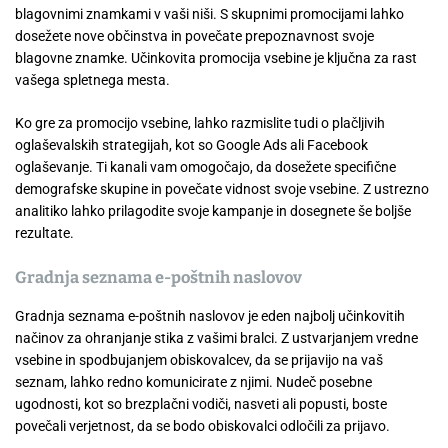
blagovnimi znamkami v vaši niši. S skupnimi promocijami lahko
dosežete nove občinstva in povečate prepoznavnost svoje
blagovne znamke. Učinkovita promocija vsebine je ključna za rast
vašega spletnega mesta.
Ko gre za promocijo vsebine, lahko razmislite tudi o plačljivih
oglaševalskih strategijah, kot so Google Ads ali Facebook
oglaševanje. Ti kanali vam omogočajo, da dosežete specifične
demografske skupine in povečate vidnost svoje vsebine. Z ustrezno
analitiko lahko prilagodite svoje kampanje in dosegnete še boljše
rezultate.
Gradnja seznama e-poštnih naslovov
Gradnja seznama e-poštnih naslovov je eden najbolj učinkovitih
načinov za ohranjanje stika z vašimi bralci. Z ustvarjanjem vredne
vsebine in spodbujanjem obiskovalcev, da se prijavijo na vaš
seznam, lahko redno komunicirate z njimi. Nudeč posebne
ugodnosti, kot so brezplačni vodiči, nasveti ali popusti, boste
povečali verjetnost, da se bodo obiskovalci odločili za prijavo.