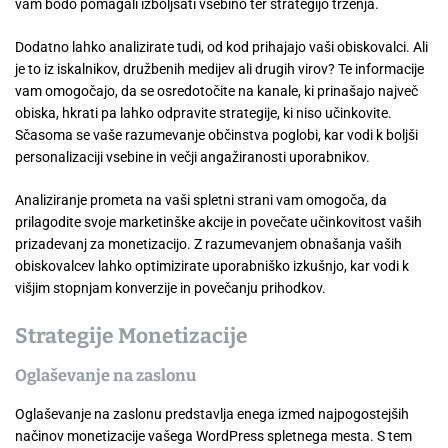
vam bodo pomagali izboljšati vsebino ter strategijo trženja.
Dodatno lahko analizirate tudi, od kod prihajajo vaši obiskovalci. Ali
je to iz iskalnikov, družbenih medijev ali drugih virov? Te informacije
vam omogočajo, da se osredotočite na kanale, ki prinašajo največ
obiska, hkrati pa lahko odpravite strategije, ki niso učinkovite.
Sčasoma se vaše razumevanje občinstva poglobi, kar vodi k boljši
personalizaciji vsebine in večji angažiranosti uporabnikov.
Analiziranje prometa na vaši spletni strani vam omogoča, da
prilagodite svoje marketinške akcije in povečate učinkovitost vaših
prizadevanj za monetizacijo. Z razumevanjem obnašanja vaših
obiskovalcev lahko optimizirate uporabniško izkušnjo, kar vodi k
višjim stopnjam konverzije in povečanju prihodkov.
Strategije Monetizacije
Oglaševanje na zaslonu
Oglaševanje na zaslonu predstavlja enega izmed najpogostejših
načinov monetizacije vašega WordPress spletnega mesta. S tem