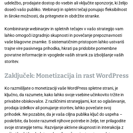
udeležbo, prodajate dostop do vsebin ali vključite sponzorje, ki želijo
doseči vašo publiko. Webinarji in spletni tečaji ponujajo fleksibilnost
in široke možnosti, da pritegnete in obdržite stranke.
Kombiniranje webinarjev in spletnih tečajev v vašo strategijo vam
lahko omogoči izgradnjo skupnosti in povečanje prepoznavnosti
vaše blagovne znamke. S sistematičnim pristopom lahko ustvariš
trajne vire pasivnega prihodka, hkrati pa pridobite pomembne
povratne informacije in vpoglede vaših strank za izboljšanje vaših
storitev.
Zaključek: Monetizacija in rast WordPress
Ko razmišljate o monetizaciji vaše WordPress spletne strani, je
ključno, da razumete, kako lahko svoje vsebine učinkovito tržite in
privabite obiskovalce. Z različnimi strategijami, kot so oglaševanje,
prodaja izdelkov ali ponujanje storitev, lahko povečate svoj
prihodek. Ne pozabite, da je vaša ciljna publika ključ do uspeha –
poskrbite, da boste razumeli njihove potrebe in želje, ter prilagodite
svoje strategije temu. Razvijanje aktivne skupnosti in interakcija z