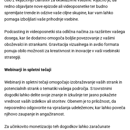
celo z vključitvijo članstev za ekskluzivne vsebine. Ključno je, da
redno objavljate nove epizode ali videoposnetke ter budno
spremljate trende in odzive vaše ciljne skupine, kar vam lahko
pomaga izboljšati vaše prihodnje vsebine.
Podcasting in videoposnetki sta odlična načina za razširitev vašega
dosega, kar še dodatno omogoča boljše povezovanje z vašimi
oboževalci in strankami. Gravitacija vizualnega in avdio formata
ponuja obilo možnosti za kreativnost in inovacije v vaši vsebinski
strategiji.
Webinarji in spletni tečaji
Webinarji in spletni tečaji omogočajo izobraževanje vaših strank in
potencialnih strank o tematiki vašega področja. S tovrstnimi
dogodki lahko delite svoje znanje in izkušnje ter jasno pokažete
vrednost vaših izdelkov ali storitev. Obenem je to priložnost, da
neposredno odgovorite na vprašanja udeležencev, kar lahko poveča
njihovo zaupanje in angažiranost.
Za učinkovito monetizacijo teh dogodkov lahko zaračunate