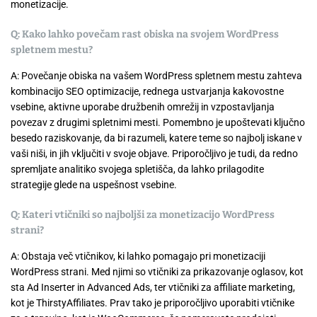
monetizacije.
Q: Kako lahko povečam rast obiska na svojem WordPress
spletnem mestu?
A: Povečanje obiska na vašem WordPress spletnem mestu zahteva
kombinacijo SEO optimizacije, rednega ustvarjanja kakovostne
vsebine, aktivne uporabe družbenih omrežij in vzpostavljanja
povezav z drugimi spletnimi mesti. Pomembno je upoštevati ključno
besedo raziskovanje, da bi razumeli, katere teme so najbolj iskane v
vaši niši, in jih vključiti v svoje objave. Priporočljivo je tudi, da redno
spremljate analitiko svojega spletišča, da lahko prilagodite
strategije glede na uspešnost vsebine.
Q: Kateri vtičniki so najboljši za monetizacijo WordPress
strani?
A: Obstaja več vtičnikov, ki lahko pomagajo pri monetizaciji
WordPress strani. Med njimi so vtičniki za prikazovanje oglasov, kot
sta Ad Inserter in Advanced Ads, ter vtičniki za affiliate marketing,
kot je ThirstyAffiliates. Prav tako je priporočljivo uporabiti vtičnike