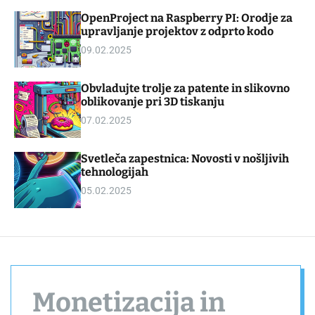
d
m
OpenProject na Raspberry PI: Orodje za
g
o
upravljanje projektov z odprto kodo
e
d
t
e
09.02.2025
Obvladujte trolje za patente in slikovno
oblikovanje pri 3D tiskanju
07.02.2025
Svetleča zapestnica: Novosti v nošljivih
tehnologijah
05.02.2025
Monetizacija in