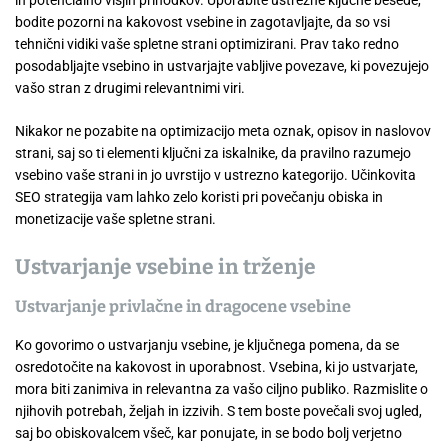
in potencialno višjih prihodkov. Uporabite ustrezne ključne besede,
bodite pozorni na kakovost vsebine in zagotavljajte, da so vsi
tehnični vidiki vaše spletne strani optimizirani. Prav tako redno
posodabljajte vsebino in ustvarjajte vabljive povezave, ki povezujejo
vašo stran z drugimi relevantnimi viri.
Nikakor ne pozabite na optimizacijo meta oznak, opisov in naslovov
strani, saj so ti elementi ključni za iskalnike, da pravilno razumejo
vsebino vaše strani in jo uvrstijo v ustrezno kategorijo. Učinkovita
SEO strategija vam lahko zelo koristi pri povečanju obiska in
monetizacije vaše spletne strani.
Ustvarjanje vsebine in trženje
Ustvarjanje privlačne in dragocene vsebine
Ko govorimo o ustvarjanju vsebine, je ključnega pomena, da se
osredotočite na kakovost in uporabnost. Vsebina, ki jo ustvarjate,
mora biti zanimiva in relevantna za vašo ciljno publiko. Razmislite o
njihovih potrebah, željah in izzivih. S tem boste povečali svoj ugled,
saj bo obiskovalcem všeč, kar ponujate, in se bodo bolj verjetno