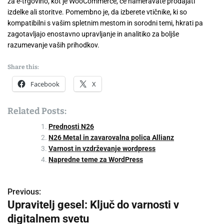
za e-trgovino, kot je WooCommerce, če nameravate prodajati
izdelke ali storitve. Pomembno je, da izberete vtičnike, ki so
kompatibilni s vašim spletnim mestom in sorodni temi, hkrati pa
zagotavljajo enostavno upravljanje in analitiko za boljše
razumevanje vaših prihodkov.
Share this:
Facebook
X
Related Posts:
Prednosti N26
N26 Metal in zavarovalna polica Allianz
Varnost in vzdrževanje wordpress
Napredne teme za WordPress
Previous:
P
Upravitelj gesel: Ključ do varnosti v
o
digitalnem svetu