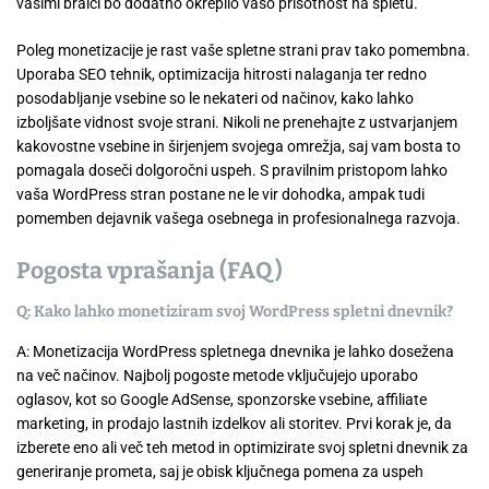
vašimi bralci bo dodatno okrepilo vašo prisotnost na spletu.
Poleg monetizacije je rast vaše spletne strani prav tako pomembna.
Uporaba SEO tehnik, optimizacija hitrosti nalaganja ter redno
posodabljanje vsebine so le nekateri od načinov, kako lahko
izboljšate vidnost svoje strani. Nikoli ne prenehajte z ustvarjanjem
kakovostne vsebine in širjenjem svojega omrežja, saj vam bosta to
pomagala doseči dolgoročni uspeh. S pravilnim pristopom lahko
vaša WordPress stran postane ne le vir dohodka, ampak tudi
pomemben dejavnik vašega osebnega in profesionalnega razvoja.
Pogosta vprašanja (FAQ)
Q: Kako lahko monetiziram svoj WordPress spletni dnevnik?
A: Monetizacija WordPress spletnega dnevnika je lahko dosežena
na več načinov. Najbolj pogoste metode vključujejo uporabo
oglasov, kot so Google AdSense, sponzorske vsebine, affiliate
marketing, in prodajo lastnih izdelkov ali storitev. Prvi korak je, da
izberete eno ali več teh metod in optimizirate svoj spletni dnevnik za
generiranje prometa, saj je obisk ključnega pomena za uspeh