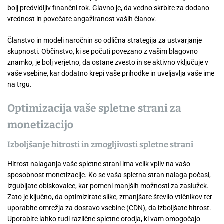
bolj predvidljiv finančni tok. Glavno je, da vedno skrbite za dodano
vrednost in povečate angažiranost vaših članov.
Članstvo in modeli naročnin so odlična strategija za ustvarjanje
skupnosti. Občinstvo, ki se počuti povezano z vašim blagovno
znamko, je bolj verjetno, da ostane zvesto in se aktivno vključuje v
vaše vsebine, kar dodatno krepi vaše prihodke in uveljavlja vaše ime
na trgu.
Optimizacija vaše spletne strani za
monetizacijo
Izboljšanje hitrosti in zmogljivosti spletne strani
Hitrost nalaganja vaše spletne strani ima velik vpliv na vašo
sposobnost monetizacije. Ko se vaša spletna stran nalaga počasi,
izgubljate obiskovalce, kar pomeni manjših možnosti za zaslužek.
Zato je ključno, da optimizirate slike, zmanjšate število vtičnikov ter
uporabite omrežja za dostavo vsebine (CDN), da izboljšate hitrost.
Uporabite lahko tudi različne spletne orodja, ki vam omogočajo