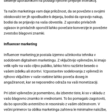
sledenje uporabnikom na podlagi njihovih prejšnjih interakcij.
Ta način marketinga vam daje priložnost, da se povežete s svojimi
obiskovalci ter jih spodbudite k dejanju, bodisi da opravijo nakup,
bodisi da se prijavijo na vaša obvestila. Z uporabo privlačnih
oglasov in privlačnih sporočil lahko povečate konverzije in povežete
zvestobo blagovni znamki.
Influencer marketing
Influencer marketing je postala izjemno učinkovita tehnika v
sodobnem digitalnem marketingu. Z vključitvijo vplivnežev, ki imajo
velik vpliv na vašo ciljno publiko, lahko hitro razširite besedo o
vašem izdelku ali storitvi. Vzpostavitev sodelovanja z vplivneži in
njihovo vključitev v vaše vsebine lahko poveča doseg in
angažiranost, kar se neposredno odraža na vaši monetizaciji.
Pri izbiri vplivnežev je pomembno, da izberete tiste, ki so v skladu z
vašo blagovno znamko in vrednotami. To bo pomagalo zagotoviti,
da bo sporočilo avtentično in resoniralo z vašim občinstvom. V
večini primerov ta oblika marketinga zahteva le minimalne naložbe,