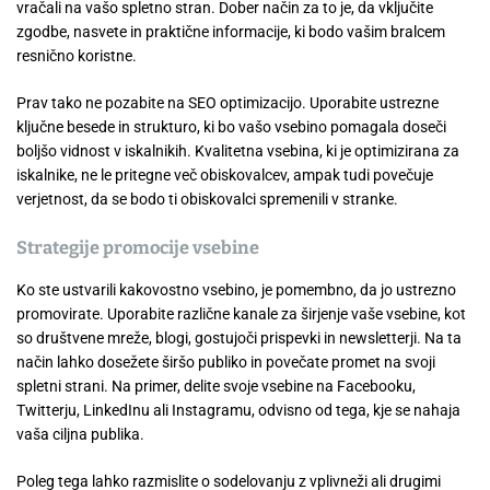
vračali na vašo spletno stran. Dober način za to je, da vključite
zgodbe, nasvete in praktične informacije, ki bodo vašim bralcem
resnično koristne.
Prav tako ne pozabite na SEO optimizacijo. Uporabite ustrezne
ključne besede in strukturo, ki bo vašo vsebino pomagala doseči
boljšo vidnost v iskalnikih. Kvalitetna vsebina, ki je optimizirana za
iskalnike, ne le pritegne več obiskovalcev, ampak tudi povečuje
verjetnost, da se bodo ti obiskovalci spremenili v stranke.
Strategije promocije vsebine
Ko ste ustvarili kakovostno vsebino, je pomembno, da jo ustrezno
promovirate. Uporabite različne kanale za širjenje vaše vsebine, kot
so društvene mreže, blogi, gostujoči prispevki in newsletterji. Na ta
način lahko dosežete širšo publiko in povečate promet na svoji
spletni strani. Na primer, delite svoje vsebine na Facebooku,
Twitterju, LinkedInu ali Instagramu, odvisno od tega, kje se nahaja
vaša ciljna publika.
Poleg tega lahko razmislite o sodelovanju z vplivneži ali drugimi