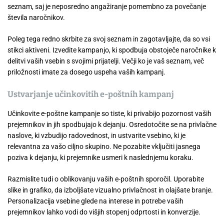
seznam, saj je neposredno angažiranje pomembno za povečanje
števila naročnikov.
Poleg tega redno skrbite za svoj seznam in zagotavljajte, da so vsi
stikci aktiveni. Izvedite kampanjo, ki spodbuja obstoječe naročnike k
delitvi vaših vsebin s svojimi prijatelji. Večji ko je vaš seznam, več
priložnosti imate za dosego uspeha vaših kampanj.
Ustvarjanje učinkovitih e-poštnih kampanj
Učinkovite e-poštne kampanje so tiste, ki privabijo pozornost vaših
prejemnikov in jih spodbujajo k dejanju. Osredotočite se na privlačne
naslove, ki vzbudijo radovednost, in ustvarite vsebino, ki je
relevantna za vašo ciljno skupino. Ne pozabite vključiti jasnega
poziva k dejanju, ki prejemnike usmeri k naslednjemu koraku.
Razmislite tudi o oblikovanju vaših e-poštnih sporočil. Uporabite
slike in grafiko, da izboljšate vizualno privlačnost in olajšate branje.
Personalizacija vsebine glede na interese in potrebe vaših
prejemnikov lahko vodi do višjih stopenj odprtosti in konverzije.