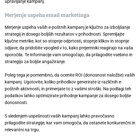
upravljanje kampanj.
Merjenje uspeha email marketinga
Merjenje uspeha vaših e-poštnih kampanj je ključno za izboljšanje
strategij in dosego boljših rezultatov v prihodnosti. Spremljajte
ključne metrike, kot so stopnje odprtosti, stopnje klikov in stopnje
odjave, da pridobite vpogled v to, kako prejemniki reagirajo na vaša
sporočila. Te informacije vam omogočajo, da prilagodite vsebino in
strategijo za boljše angažiranje.
Poleg tega je pomembno, da ocenite ROI (donosnost naložbe) vaših
kampanj. Ugotovite, koliko prihodkov generirate iz različnih e-
poštnih aktivnosti, in primerjate to z vašimi stroški. Na podlagi teh
podatkov lahko optimizirate prihodnje kampanje za dosego boljše
donosnosti.
S sledenjem uspešnosti vaših kampanj lahko pravočasno
prilagodite strategije, kar vam omogoča, da ostanete konkurenčni in
relevantni na trgu.