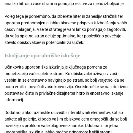
analizo hitrosti vaše strani in ponujajo rešitve za njeno izboljšanje.
Poleg tega je pomembno, da izberete hiter in zanesljiv strežnik ter
uporaba predpomnjenja lahko bistveno prispeva k izboljšanju vaših
časov nalaganja. Vse te strategije vam lahko pomagajo zagotoviti,
da vaša spletna stran deluje optimalno, kar posledično povečuje
število obiskovalcev in potencialni zaslužek.
Izboljšanje uporabniške izkušnje
Učinkovita uporabniška izkušnja je ključnega pomena za
monetizacijo vaše spletne strani. Ko obiskovalci uživajo v vaši
vsebini in se enostavno navigirajo po strani, so bolj verjetno, da se
bodo vrnili in povečali vašo konverzijo. Osredotočite se na intuitivno
postavitev, čiste in privlačne dizajne ter hitro in enostavno iskanje
informacij.
Dodatno lahko razmislite o uvedbi interaktivnih elementov, kot so
ankete ali galerije, ki bodo vašim obiskovalcem omogočili, da se bolj
povežejo s profilom vaše blagovne znamke. Udobna in prijetna
uporabniška izkušnja lahko močno pripomore k višji stopnji