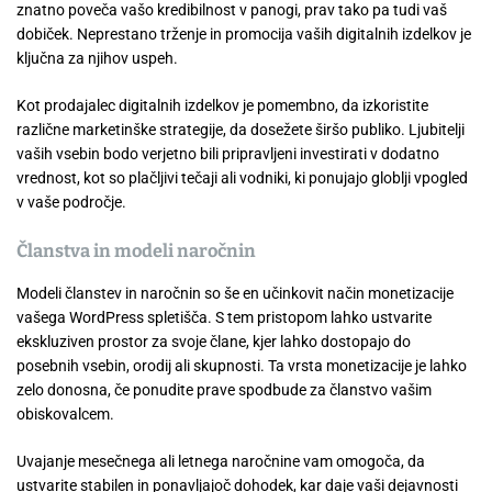
znatno poveča vašo kredibilnost v panogi, prav tako pa tudi vaš
dobiček. Neprestano trženje in promocija vaših digitalnih izdelkov je
ključna za njihov uspeh.
Kot prodajalec digitalnih izdelkov je pomembno, da izkoristite
različne marketinške strategije, da dosežete širšo publiko. Ljubitelji
vaših vsebin bodo verjetno bili pripravljeni investirati v dodatno
vrednost, kot so plačljivi tečaji ali vodniki, ki ponujajo globlji vpogled
v vaše področje.
Članstva in modeli naročnin
Modeli članstev in naročnin so še en učinkovit način monetizacije
vašega WordPress spletišča. S tem pristopom lahko ustvarite
ekskluziven prostor za svoje člane, kjer lahko dostopajo do
posebnih vsebin, orodij ali skupnosti. Ta vrsta monetizacije je lahko
zelo donosna, če ponudite prave spodbude za članstvo vašim
obiskovalcem.
Uvajanje mesečnega ali letnega naročnine vam omogoča, da
ustvarite stabilen in ponavljajoč dohodek, kar daje vaši dejavnosti