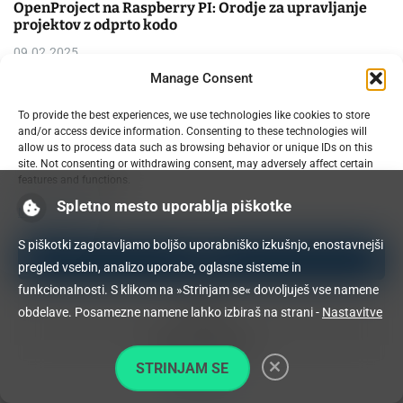
OpenProject na Raspberry PI: Orodje za upravljanje
projektov z odprto kodo
09.02.2025
Manage Consent
To provide the best experiences, we use technologies like cookies to store
and/or access device information. Consenting to these technologies will
allow us to process data such as browsing behavior or unique IDs on this
site. Not consenting or withdrawing consent, may adversely affect certain
features and functions.
Spletno mesto uporablja piškotke
Manage services
S piškotki zagotavljamo boljšo uporabniško izkušnjo, enostavnejši
Obvladujte trolje za patente in slikovno oblikovanje pri
Accept
pregled vsebin, analizo uporabe, oglasne sisteme in
3D tiskanju
funkcionalnosti. S klikom na »Strinjam se« dovoljuješ vse namene
Deny
07.02.2025
obdelave. Posamezne namene lahko izbiraš na strani -
Nastavitve
View preferences
STRINJAM SE
Cookie Policy