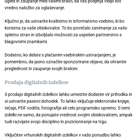
ugled in zaupanje med vašimi bralci, da vas podjetja vidijo kot
vredno naložbo za oglaševanje.
Ključno je, da ustvarite kvalitetno in informativno vsebino, ki bo
koristna za vaše obiskovalce. To bo povečalo zanimanje za vašo
spletno stran in izboljšalo možnosti za uspešen partnerstvo s
blagovnimi znamkami.
Dodatno, ko delate s plačanim vsebinskim ustvarjanjem, je
pomembno, da jasno označite sponzorirane objave, da ohranite
preglednost in zaupanje svojih bralcev.
Prodaja digitalnih izdelkov
S prodajo digitalnih izdelkov lahko umestite dodaten vir prihodka in
si ustvarite pasivni dohodek. To lahko vključuje elektronske knjige,
tečaje, PDF vodiče, fotografije ali celo programsko opremo. S temi
izdelki ne samo, da ponujate vrednost svojim obiskovalcem, ampak
tudi razvijate svojo disciplino in pozicioniranje na trgu.
Vključitev vrhunskih digitalnih izdelkov v vašo ponudbo lahko