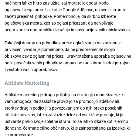
načinom lahko hitro zaslužite, saj morate le dodati kodo
oglaševalskega omrežja, kot je Google AdSense, na svoje strani in
začeti prejemati prihodke. Pomembno je, da skrbno izberete
oglaševalska mesta, kjer so oglasi prikazani, da ne vplivajo
negativno na uporabniško izkušnjo in navigacijo vaših obiskovalcev.
Takojšnji dostop do prihodkov preko oglaševanja na zaslonu je
privlačen, vendar je pomembno, da ne preobremenite svojih
obiskovalcev z oglasnimi prikazi. Uravnotežena uporaba oglasov ne
bo le povečala vaših prihodkov, ampak bo tudi ohranila dolgotrajno
zvestobo vaših uporabnikov.
Affiliate Marketing
Affiliate marketing je druga priljubljena strategija monetizacije, ki
vam omogoča, da zaslužite provizijo za promocijo izdelkov ali
storitev drugih podjetij. S povezovanjem do njih preko posebnih
affiliate povezav, lahko zaslužite delež od vsakršne prodaje, ki jo
ustvarite preko svoje spletne strani. To se lahko izkaže kot izjemno
donosno, če imate ciljno občinstvo, ki je zainteresirano za izdelke, ki
jih promovirate.