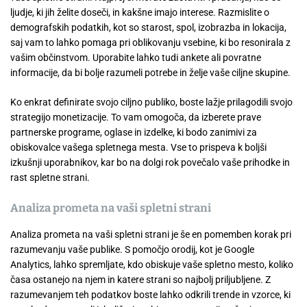
ljudje, ki jih želite doseči, in kakšne imajo interese. Razmislite o
demografskih podatkih, kot so starost, spol, izobrazba in lokacija,
saj vam to lahko pomaga pri oblikovanju vsebine, ki bo resonirala z
vašim občinstvom. Uporabite lahko tudi ankete ali povratne
informacije, da bi bolje razumeli potrebe in želje vaše ciljne skupine.
Ko enkrat definirate svojo ciljno publiko, boste lažje prilagodili svojo
strategijo monetizacije. To vam omogoča, da izberete prave
partnerske programe, oglase in izdelke, ki bodo zanimivi za
obiskovalce vašega spletnega mesta. Vse to prispeva k boljši
izkušnji uporabnikov, kar bo na dolgi rok povečalo vaše prihodke in
rast spletne strani.
Analiza prometa na vaši spletni strani
Analiza prometa na vaši spletni strani je še en pomemben korak pri
razumevanju vaše publike. S pomočjo orodij, kot je Google
Analytics, lahko spremljate, kdo obiskuje vaše spletno mesto, koliko
časa ostanejo na njem in katere strani so najbolj priljubljene. Z
razumevanjem teh podatkov boste lahko odkrili trende in vzorce, ki