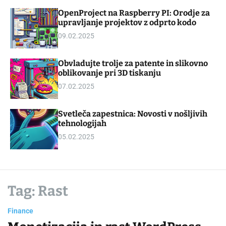
d
m
OpenProject na Raspberry PI: Orodje za
g
o
upravljanje projektov z odprto kodo
e
d
t
e
09.02.2025
Obvladujte trolje za patente in slikovno
oblikovanje pri 3D tiskanju
07.02.2025
Svetleča zapestnica: Novosti v nošljivih
tehnologijah
05.02.2025
Tag:
Rast
Finance