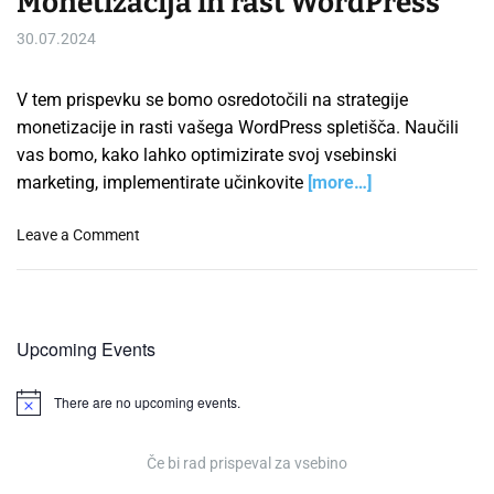
Monetizacija in rast WordPress
30.07.2024
V tem prispevku se bomo osredotočili na strategije
monetizacije in rasti vašega WordPress spletišča. Naučili
vas bomo, kako lahko optimizirate svoj vsebinski
marketing, implementirate učinkovite
[more…]
o
Leave a Comment
n
M
o
n
Upcoming Events
e
t
There are no upcoming events.
i
N
o
z
t
a
i
Če bi rad prispeval za vsebino
c
c