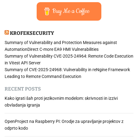
e
i
j
Buy Me a Coffee
a
i
n
KROFEKSECURITY
r
a
Summary of Vulnerability and Protection Measures against
s
AutomationDirect C-more EA9 HMI Vulnerabilities
t
Summary of Vulnerability CVE-2025-24964: Remote Code Execution
W
in Vitest API Server
o
Summary of CVE-2025-24968: Vulnerability in reNgine Framework
r
Leading to Remote Command Execution
d
RECENT POSTS
P
r
Kako igrati šah proti jezikovnim modelom: skrivnosti in izzivi
e
obvladanja igranja
s
s
OpenProject na Raspberry PI: Orodje za upravljanje projektov z
odprto kodo