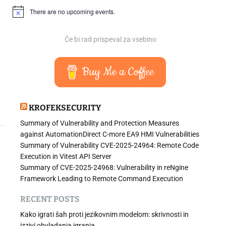
There are no upcoming events.
N
o
t
i
Če bi rad prispeval za vsebino
c
e
Buy Me a Coffee
KROFEKSECURITY
Summary of Vulnerability and Protection Measures
against AutomationDirect C-more EA9 HMI Vulnerabilities
Summary of Vulnerability CVE-2025-24964: Remote Code
Execution in Vitest API Server
Summary of CVE-2025-24968: Vulnerability in reNgine
Framework Leading to Remote Command Execution
RECENT POSTS
Kako igrati šah proti jezikovnim modelom: skrivnosti in
izzivi obvladanja igranja