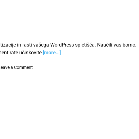
izacije in rasti vašega WordPress spletišča. Naučili vas bomo,
mentirate učinkovite
[more…]
o
Leave a Comment
n
M
o
n
e
t
i
z
a
c