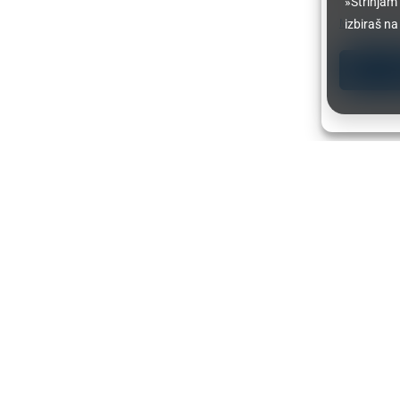
»Strinjam
Manage serv
izbiraš na
A