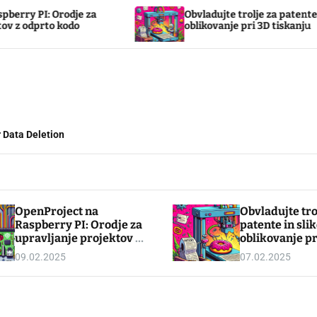
 Orodje za
Obvladujte trolje za patente in slikovn
to kodo
oblikovanje pri 3D tiskanju
 Data Deletion
OpenProject na
Obvladujte tro
Raspberry PI: Orodje za
patente in sli
upravljanje projektov z
oblikovanje pr
odprto kodo
tiskanju
09.02.2025
07.02.2025