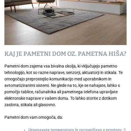
KAJ JE PAMETNI DOM OZ. PAMETNA HIŠA?
Pametni dom zajema vsa bivalna okolja, ki vključujejo pametno
tehnologijo, kot so razne naprave, senzorji, aktuatorji in stikala. Te
omogočajo preprostejšo komunikacijo med uporabnikom in
avtomatiziranimi sistemi. Ne glede na to, kje se nahajate, lahko s
pomočjo tablice, računalnika ali pametnega telefona upravljate
elektronske naprave v vašem domu. To lahko storite z dotikom
zaslona, stikala ali glasovno.
Pametni dom vam omogoča, da:
Uravnavate temperaturo in razsvetljavo v prostoru
: S