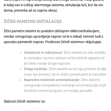
in kdaj vas ni (vklop alarmnega sistema, simulacija luči, kot da ste
doma, preverba ali so zaprta okna).
ŽIČNE PAMETNE INŠTALACIJE
Žični pametni sistemi so podobni običajnim elektroinštalacijam,
vendar omogočajo upravljanje naprav ne le s stikali, temveč tudi z
uporabo pametnih naprav. Prednosti žičnih sistemov vključujejo:
Stabilnost in robustnost
: Žični sistemi so zelo stabilni
in zanesljivi, saj niso odvisni od brezžičnih signalov, ki
jih lahko motijo druge naprave.
Dolga tradicija
: Žični sistemi so na trgu prisotni že dlje
časa, kar pomeni, da so dobro preizkušeni in zanesljivi.
Napredne možnosti avtomatizacije
: Žični sistemi
omogočajo kompleksne scenarije avtomatizacije, ki jih
brezžični sistemi pogosto ne morejo ponuditi.
Slabosti žičnih sistemov so: