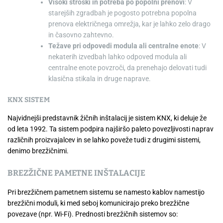
Visoki stroški in potreba po popolni prenovi
: V
starejših zgradbah je pogosto potrebna popolna
prenova električnega omrežja, kar je lahko zelo drago
in časovno zahtevno.
Težave pri odpovedi modula ali centralne enote
: V
nekaterih izvedbah lahko odpoved modula ali
centralne enote povzroči, da prenehajo delovati tudi
klasična stikala in druge naprave.
KNX SISTEM
Najvidnejši predstavnik žičnih inštalacij je sistem KNX, ki deluje že
od leta 1992. Ta sistem podpira najširšo paleto povezljivosti naprav
različnih proizvajalcev in se lahko poveže tudi z drugimi sistemi,
denimo brezžičnimi.
BREZŽIČNE PAMETNE INŠTALACIJE
Pri brezžičnem pametnem sistemu se namesto kablov namestijo
brezžični moduli, ki med seboj komunicirajo preko brezžične
povezave (npr. Wi-Fi). Prednosti brezžičnih sistemov so: