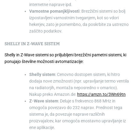
internetne naprave ipd.
Varnostne pomanjkljivosti
: Brezžični sistemi so bolj
izpostavljeni varnostnim tveganjem, kot so vdori
hekerjev, zato je pomembno, da poskrbite za ustrezno
zaščito podatkov.
SHELLY IN Z-WAVE SISTEM
Shelly in Z-Wave sistemi so priljubljeni brezžični pametni sistemi, ki
ponujajo številne možnosti avtomatizacije:
Shelly sistem
: Cenovno dostopen sistem, ki hitro
dodaja nove zmožnosti (npr. upravljanje termo ventila
na radiatorjih, montaža neposredno v omarico).
Nakup preko Amazon.de:
https://amzn.to/3Wn69tn
Z-Wave sistem
: Deluje s frekvenco 868 MHz in
omogoča povezavo do 232 naprav. Prednost tega
sistema je, da povezuje naprave različnih
proizvajalcev, kar omogoča enostavno upravljanje iz
ene aplikacije.