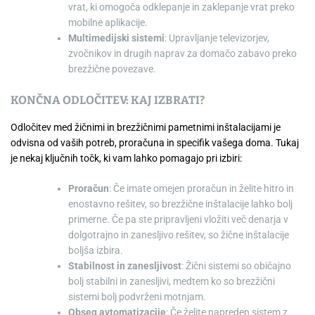
vrat, ki omogoča odklepanje in zaklepanje vrat preko
mobilne aplikacije.
Multimedijski sistemi
: Upravljanje televizorjev,
zvočnikov in drugih naprav za domačo zabavo preko
brezžične povezave.
KONČNA ODLOČITEV: KAJ IZBRATI?
Odločitev med žičnimi in brezžičnimi pametnimi inštalacijami je
odvisna od vaših potreb, proračuna in specifik vašega doma. Tukaj
je nekaj ključnih točk, ki vam lahko pomagajo pri izbiri:
Proračun
: Če imate omejen proračun in želite hitro in
enostavno rešitev, so brezžične inštalacije lahko bolj
primerne. Če pa ste pripravljeni vložiti več denarja v
dolgotrajno in zanesljivo rešitev, so žične inštalacije
boljša izbira.
Stabilnost in zanesljivost
: Žični sistemi so običajno
bolj stabilni in zanesljivi, medtem ko so brezžični
sistemi bolj podvrženi motnjam.
Obseg avtomatizacije
: Če želite napreden sistem z