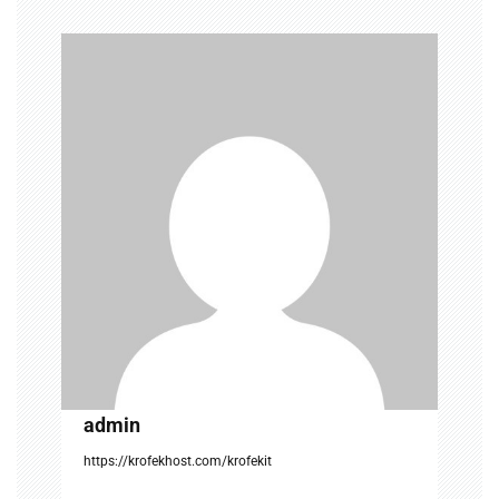
a
v
i
g
a
t
i
o
n
admin
https://krofekhost.com/krofekit