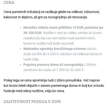
CENA
Cena pametnih inštalacij se razlikuje glede na velikost, težavnost,
kakovost in dejstvo, ali gre za novogradnjo ali renovacijo.
Navadno stikalo stane približno 10 EUR, pametno pa
30-200 EUR
. Razlike v ceni so velike, vendar ko boste
raziskovali, kaj vse vam lahko nudi pametni dom,
boste te razlike tudi bolje razumeli.
Naknadna vgradnja brezžičnega sistema
vas bo
stala od 500 do 5.000 €, odvisno od velikosti doma in
vaših želja.
Popolna prenova doma ali novogradnja
z žičnim
sistemom bo stala od 7.000 do 30.000 €.
Poleg tega se cena spreminja tudi z izbiro ponudnika. Več naprav
kot boste želeli vključiti v sistem pametnega doma in bolj kot si bodo
funkcije med seboj različne, višja bo cena.
ZAHTEVNOST POSEGA V DOM