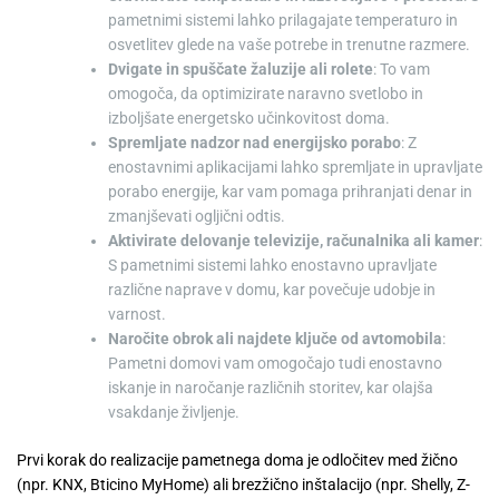
pametnimi sistemi lahko prilagajate temperaturo in
osvetlitev glede na vaše potrebe in trenutne razmere.
Dvigate in spuščate žaluzije ali rolete
: To vam
omogoča, da optimizirate naravno svetlobo in
izboljšate energetsko učinkovitost doma.
Spremljate nadzor nad energijsko porabo
: Z
enostavnimi aplikacijami lahko spremljate in upravljate
porabo energije, kar vam pomaga prihranjati denar in
zmanjševati ogljični odtis.
Aktivirate delovanje televizije, računalnika ali kamer
:
S pametnimi sistemi lahko enostavno upravljate
različne naprave v domu, kar povečuje udobje in
varnost.
Naročite obrok ali najdete ključe od avtomobila
:
Pametni domovi vam omogočajo tudi enostavno
iskanje in naročanje različnih storitev, kar olajša
vsakdanje življenje.
Prvi korak do realizacije pametnega doma je odločitev med žično
(npr. KNX, Bticino MyHome) ali brezžično inštalacijo (npr. Shelly, Z-