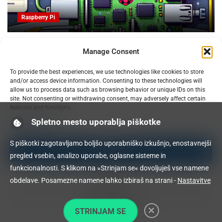
Raspberry Pi
OpenProject na Raspberry PI: Orodje za upravljanje
Manage Consent
projektov z odprto kodo
09.02.2025
To provide the best experiences, we use technologies like cookies to store
and/or access device information. Consenting to these technologies will
allow us to process data such as browsing behavior or unique IDs on this
site. Not consenting or withdrawing consent, may adversely affect certain
features and functions.
Spletno mesto uporablja piškotke
Manage services
S piškotki zagotavljamo boljšo uporabniško izkušnjo, enostavnejši
Accept
pregled vsebin, analizo uporabe, oglasne sisteme in
funkcionalnosti. S klikom na »Strinjam se« dovoljuješ vse namene
Deny
obdelave. Posamezne namene lahko izbiraš na strani -
Nastavitve
View preferences
STRINJAM SE
Cookie Policy