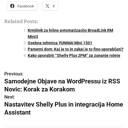
Facebook
X
Related Posts:
Krmilnik za hišno avtomatizacijo BroadLink RM
Mini3
Osebna tehtnica YUNMAI Mini 1501
Pametni dom: Kaj je to in zakaj je to fino uporabljati?
Kako uporabiti “Shelly Plus 2PM” za zunanje rolete
Previous:
P
Samodejne Objave na WordPressu iz RSS
o
Novic: Korak za Korakom
s
Next:
Nastavitev Shelly Plus in integracija Home
t
Assistant
n