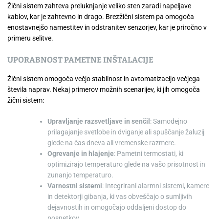
Žični sistem zahteva preluknjanje veliko sten zaradi napeljave
kablov, kar je zahtevno in drago. Brezžični sistem pa omogoča
enostavnejšo namestitev in odstranitev senzorjev, kar je priročno v
primeru selitve.
UPORABNOST PAMETNE INŠTALACIJE
Žični sistem omogoča večjo stabilnost in avtomatizacijo večjega
števila naprav. Nekaj primerov možnih scenarijev, ki jih omogoča
žični sistem:
Upravljanje razsvetljave in senčil
: Samodejno
prilagajanje svetlobe in dviganje ali spuščanje žaluzij
glede na čas dneva ali vremenske razmere.
Ogrevanje in hlajenje
: Pametni termostati, ki
optimizirajo temperaturo glede na vašo prisotnost in
zunanjo temperaturo.
Varnostni sistemi
: Integrirani alarmni sistemi, kamere
in detektorji gibanja, ki vas obveščajo o sumljivih
dejavnostih in omogočajo oddaljeni dostop do
posnetkov.