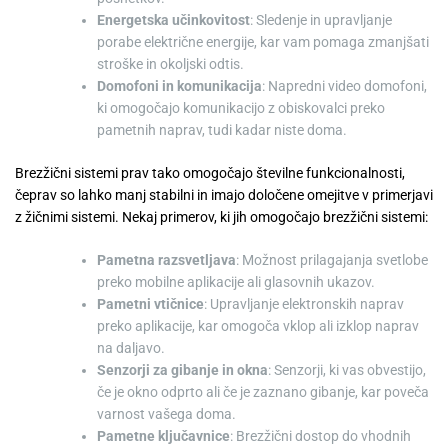
Energetska učinkovitost
: Sledenje in upravljanje
porabe električne energije, kar vam pomaga zmanjšati
stroške in okoljski odtis.
Domofoni in komunikacija
: Napredni video domofoni,
ki omogočajo komunikacijo z obiskovalci preko
pametnih naprav, tudi kadar niste doma.
Brezžični sistemi prav tako omogočajo številne funkcionalnosti,
čeprav so lahko manj stabilni in imajo določene omejitve v primerjavi
z žičnimi sistemi. Nekaj primerov, ki jih omogočajo brezžični sistemi:
Pametna razsvetljava
: Možnost prilagajanja svetlobe
preko mobilne aplikacije ali glasovnih ukazov.
Pametni vtičnice
: Upravljanje elektronskih naprav
preko aplikacije, kar omogoča vklop ali izklop naprav
na daljavo.
Senzorji za gibanje in okna
: Senzorji, ki vas obvestijo,
če je okno odprto ali če je zaznano gibanje, kar poveča
varnost vašega doma.
Pametne ključavnice
: Brezžični dostop do vhodnih