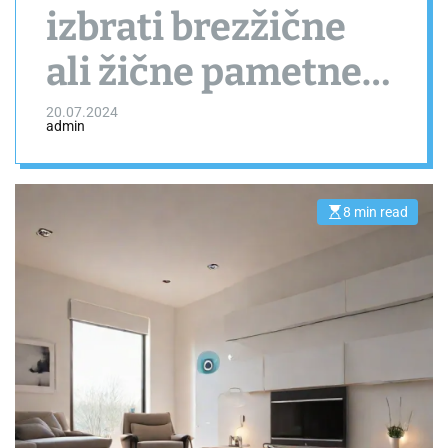
izbrati brezžične
ali žične pametne
inštalacije?
20.07.2024
admin
8 min read
E
s
t
i
m
a
t
e
d
r
e
a
d
t
i
m
e