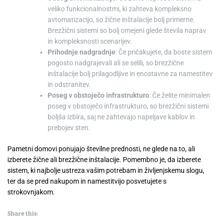
veliko funkcionalnostmi, ki zahteva kompleksno
avtomatizacijo, so žične inštalacije bolj primerne.
Brezžični sistemi so bolj omejeni glede števila naprav
in kompleksnosti scenarijev.
Prihodnje nadgradnje
: Če pričakujete, da boste sistem
pogosto nadgrajevali ali se selili, so brezžične
inštalacije bolj prilagodljive in enostavne za namestitev
in odstranitev.
Poseg v obstoječo infrastrukturo
: Če želite minimalen
poseg v obstoječo infrastrukturo, so brezžični sistemi
boljša izbira, saj ne zahtevajo napeljave kablov in
prebojev sten.
Pametni domovi ponujajo številne prednosti, ne glede na to, ali
izberete žične ali brezžične inštalacije. Pomembno je, da izberete
sistem, ki najbolje ustreza vašim potrebam in življenjskemu slogu,
ter da se pred nakupom in namestitvijo posvetujete s
strokovnjakom.
Share this: