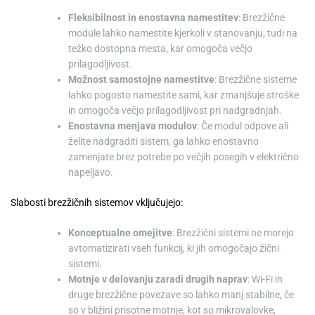
Fleksibilnost in enostavna namestitev
: Brezžične
module lahko namestite kjerkoli v stanovanju, tudi na
težko dostopna mesta, kar omogoča večjo
prilagodljivost.
Možnost samostojne namestitve
: Brezžične sisteme
lahko pogosto namestite sami, kar zmanjšuje stroške
in omogoča večjo prilagodljivost pri nadgradnjah.
Enostavna menjava modulov
: Če modul odpove ali
želite nadgraditi sistem, ga lahko enostavno
zamenjate brez potrebe po večjih posegih v električno
napeljavo.
Slabosti brezžičnih sistemov vključujejo:
Konceptualne omejitve
: Brezžični sistemi ne morejo
avtomatizirati vseh funkcij, ki jih omogočajo žični
sistemi.
Motnje v delovanju zaradi drugih naprav
: Wi-Fi in
druge brezžične povezave so lahko manj stabilne, če
so v bližini prisotne motnje, kot so mikrovalovke,