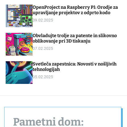
d
m
OpenProject na Raspberry PI: Orodje za
g
o
upravljanje projektov z odprto kodo
e
d
t
e
09.02.2025
Obvladujte trolje za patente in slikovno
oblikovanje pri 3D tiskanju
07.02.2025
Svetleča zapestnica: Novosti v nošljivih
tehnologijah
05.02.2025
Pametni dom: