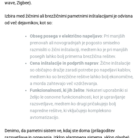
wave, Zigbee).
Izbira med žičnimi ali brezžičnimi pametnimi inštalacijami je odvisna
od več dejavnikov, kot so:
Obseg posega v električno napeljavo
: Pri manjših
prenovah ali novogradnjah je pogosto smiselno
razmisliti o žični inštalaciji, medtem ko je pri manjših
posegih lahko bolj primerna brezžična rešitev.
Cena inštalacije in podprtih naprav
: Žične inštalacije
so običajno dražje zaradi potrebe po napeljavi kablov,
medtem ko so brezžične rešitve lahko bolj ekonomične,
a morda zahtevajo več vzdrževanja.
Funkcionalnosti, ki jih želite
: Nekateri uporabniki si
želijo le osnovne funkcionalnosti, kot je upravljanje
razsvetljave, medtem ko drugi pričakujejo bolj
napredne rešitve, ki vključujejo kompleksno
avtomatizacijo.
Denimo, da pametni sistem ve, kdaj ste doma (prilagoditev
razsvetljave in ogrevanja, izklop alarmnega sistema, vklop glasbe)