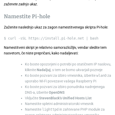
zaženete zadnjo ukaz
.
Namestite Pi-hole
Zaženite naslednjo ukaz za zagon namestitvenega skripta Pi-hole:
$
curl
-sSL https://install.pi-hole.net
|
bash
Namestitveni skript je relativno samorazložljiv, vendar sledite tem
nasvetom, če niste prepričani, kako nadaljevati:
Ko boste opozorjeni o potrebi po statičnem IP naslovu,
kliknite
Nadaljuj
; s tem se bomo ukvarjali pozneje
Ko boste pozvani za izbiro vmesnika, izberite
wlan0
za
uporabo Wi-Fi povezave vašega Raspberry Pi
Ko boste pozvani za izbiro ponudnika nadrejenega
DNS-a, izberite
OpenDNS
Vključite
StevenBlack’s Unified Hosts List
Namestite spletni administratorski vmesnik
Namestite
lighttpd
in zahtevane PHP module za
zagon spletnega administratorskega vmesnika