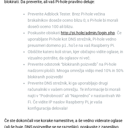
blokirati. Da preverite, ali vaš Pi-hole pravilno deluje:
Preverite Adblock Tester. Brez Pi-hole večina
brskalnikov doseže oceno blizu 0; s Pi-hole bi morali
doseči oceno 100 ali blizu.
Poskusite obiskati
http://pi.hole/admin/login.php
. Če
uporabljate Pi-hole kot DNS strežnik, Pi-hole vedno
preusmeri domeno
pi.hole
na vaš Raspberry Pi.
Obiščite katero koli stran, kjer običajno vidite oglase, in
vizualno potrdite, da oglasov ni več.
Preverite odstotek “blokiranih poizvedb” na Pi-hole
nadzorni plošči. Mnoga omrežja vidijo med 10% in 50%
blokiranih poizvedb!
Preverite DNS strežnik, ki ga uporabljajo drugi
računalniki v vašem omrežju. Te informacije bi morali
najti v “Podrobnosti” ali “Napredno” v nastavitvah Wi-
Fi. Če vidite IP naslov Raspberry Pi, je vaša
konfiguracija delovala!
Če ste dokončali vse korake namestitve, a še vedno videvate oglase
(ali še huje, DNS poizvedbe se ne razrešijo), poskusite z zanesljivo