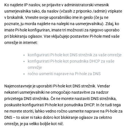
Ko najdete IP naslov, se prijavite v administratorski vmesnik
usmerjevalnika tako, da naslov (včasih z priponko /admin) vtipkate
v brskalnik. Vnesite svoje uporabniško ime in geslo (če ju ne
poznate, ju morda najdete na nalepki na usmerjevalniku). Zdaj, ko
imate Pi-hole konfiguriran, imate tri možnosti za njegovo uporabo
pri blokiranju oglasov. Vse vključujejo postavitev Pi-hole med vaše
omrežje in internet:
konfigurirati Pi-hole kot DNS strežnik za vaše omrežje
konfigurirati Pi-hole kot ponudnika DHCP za vaše
omrežje
ročno usmeriti naprave na Pi-hole za DNS
Najenostavneje je uporabiti Pi-hole kot DNS strežnik. Vendar
nekateri usmerjevalniki ne omogočajo nastavitve za nadzor
privzetega DNS strežnika. Če ne morete nastaviti DNS strežnika,
poskusite konfigurirati Pi-hole kot ponudnika DHCP. In če tudi tega
ne morete storiti, lahko vedno ročno usmerite naprave na Pi-hole za
DNS – to sicer ni tako dobro kot blokiranje oglasov za celotno
omrežje, je pa veliko boljše kot nič.