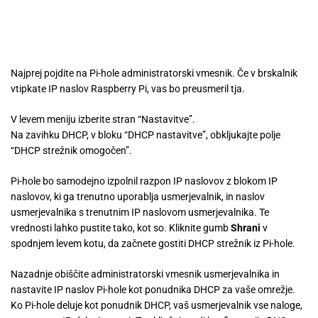
Najprej pojdite na Pi-hole administratorski vmesnik. Če v brskalnik
vtipkate IP naslov Raspberry Pi, vas bo preusmeril tja.
V levem meniju izberite stran “Nastavitve”.
Na zavihku DHCP, v bloku “DHCP nastavitve”, obkljukajte polje
“DHCP strežnik omogočen”.
Pi-hole bo samodejno izpolnil razpon IP naslovov z blokom IP
naslovov, ki ga trenutno uporablja usmerjevalnik, in naslov
usmerjevalnika s trenutnim IP naslovom usmerjevalnika. Te
vrednosti lahko pustite tako, kot so. Kliknite gumb
Shrani
v
spodnjem levem kotu, da začnete gostiti DHCP strežnik iz Pi-hole.
Nazadnje obiščite administratorski vmesnik usmerjevalnika in
nastavite IP naslov Pi-hole kot ponudnika DHCP za vaše omrežje.
Ko Pi-hole deluje kot ponudnik DHCP, vaš usmerjevalnik vse naloge,