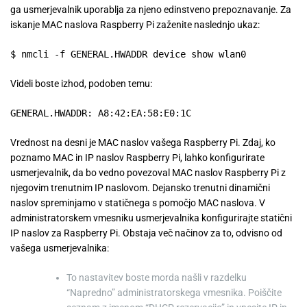
ga usmerjevalnik uporablja za njeno edinstveno prepoznavanje. Za
iskanje MAC naslova Raspberry Pi zaženite naslednjo ukaz:
$ nmcli -f GENERAL.HWADDR device show wlan0
Videli boste izhod, podoben temu:
GENERAL.HWADDR: A8:42:EA:58:E0:1C
Vrednost na desni je MAC naslov vašega Raspberry Pi. Zdaj, ko
poznamo MAC in IP naslov Raspberry Pi, lahko konfigurirate
usmerjevalnik, da bo vedno povezoval MAC naslov Raspberry Pi z
njegovim trenutnim IP naslovom. Dejansko trenutni dinamični
naslov spreminjamo v statičnega s pomočjo MAC naslova. V
administratorskem vmesniku usmerjevalnika konfigurirajte statični
IP naslov za Raspberry Pi. Obstaja več načinov za to, odvisno od
vašega usmerjevalnika:
To nastavitev boste morda našli v razdelku
“Napredno” administratorskega vmesnika. Poiščite