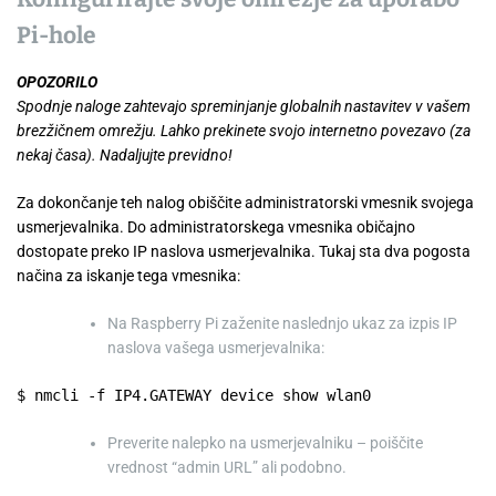
Pi-hole
OPOZORILO
Spodnje naloge zahtevajo spreminjanje globalnih nastavitev v vašem
brezžičnem omrežju. Lahko prekinete svojo internetno povezavo (za
nekaj časa). Nadaljujte previdno!
Za dokončanje teh nalog obiščite administratorski vmesnik svojega
usmerjevalnika. Do administratorskega vmesnika običajno
dostopate preko IP naslova usmerjevalnika. Tukaj sta dva pogosta
načina za iskanje tega vmesnika:
Na Raspberry Pi zaženite naslednjo ukaz za izpis IP
naslova vašega usmerjevalnika:
$ nmcli -f IP4.GATEWAY device show wlan0
Preverite nalepko na usmerjevalniku – poiščite
vrednost “admin URL” ali podobno.