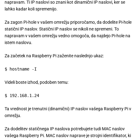
napravam. Ti IP naslovi so znani kot dinamični IP naslovi, ker se
lahko kadar koli spremenijo.
Za zagon Pi-hole v vašem omrežju priporočamo, da dodelite Pi-hole
statični IP naslov. Statični IP naslov se nikoli ne spremeni. To
napravam v vašem omrežju vedno omogoča, da najdejo Pi-hole na
istem naslovu.
Za začetek na Raspberry Pi zaženite naslednjo ukaz:
$ hostname -I
Videli boste izhod, podoben temu:
$ 192.168.1.24
Ta vrednost je trenutni (dinamični) IP naslov vašega Raspberry Pi v
omrežju.
Za dodelitev statičnega IP naslova potrebujete tudi MAC naslov
vašega Raspberry Pi. MAC naslov naprave je strojni identifikator, ki