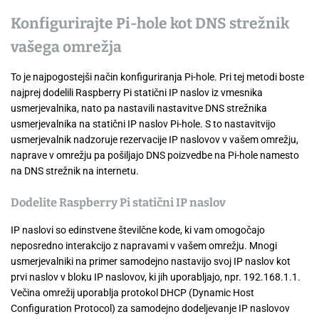
Konfigurirajte Pi-hole kot DNS strežnik
vašega omrežja
To je najpogostejši način konfiguriranja Pi-hole. Pri tej metodi boste
najprej dodelili Raspberry Pi statični IP naslov iz vmesnika
usmerjevalnika, nato pa nastavili nastavitve DNS strežnika
usmerjevalnika na statični IP naslov Pi-hole. S to nastavitvijo
usmerjevalnik nadzoruje rezervacije IP naslovov v vašem omrežju,
naprave v omrežju pa pošiljajo DNS poizvedbe na Pi-hole namesto
na DNS strežnik na internetu.
Dodelite Raspberry Pi statični IP naslov
IP naslovi so edinstvene številčne kode, ki vam omogočajo
neposredno interakcijo z napravami v vašem omrežju. Mnogi
usmerjevalniki na primer samodejno nastavijo svoj IP naslov kot
prvi naslov v bloku IP naslovov, ki jih uporabljajo, npr. 192.168.1.1.
Večina omrežij uporablja protokol DHCP (Dynamic Host
Configuration Protocol) za samodejno dodeljevanje IP naslovov