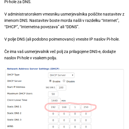
Pi-hole za DNS.
V administratorskem vmesniku usmerjevalnika poiščite nastavitev z
imenom DNS. Nastavitev boste morda našli v razdelku “Internet”,
“DHCP”, “Internetna povezava” ali “DDNS”.
V polje DNS (ali podobno poimenovano) vnesite IP naslov Pi-hole.
Če ima vaš usmerjevalnik več polj za prilagojene DNS-e, dodajte
naslov Pi-hole v vsakem polju.