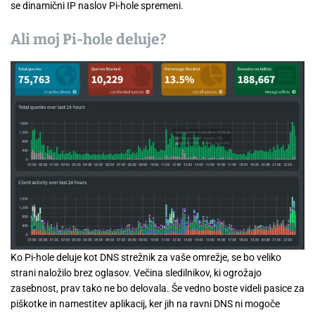
se dinamični IP naslov Pi-hole spremeni.
Ali moj Pi-hole deluje?
Ko Pi-hole deluje kot DNS strežnik za vaše omrežje, se bo veliko
strani naložilo brez oglasov. Večina sledilnikov, ki ogrožajo
zasebnost, prav tako ne bo delovala. Še vedno boste videli pasice za
piškotke in namestitev aplikacij, ker jih na ravni DNS ni mogoče