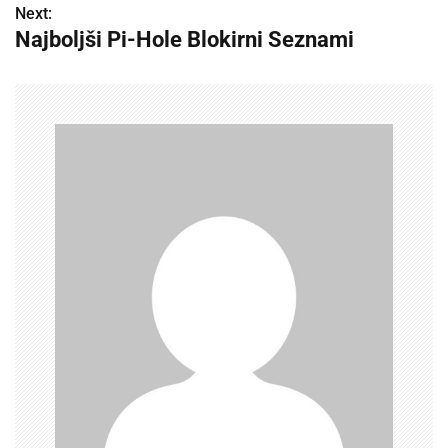
o
Next:
Najboljši Pi-Hole Blokirni Seznami
s
t
n
a
v
i
g
a
t
i
o