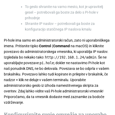
To geslo shranite na varno mesto, kot je upravitelj
gesel – potrebovali ga boste za delo s Pi-hole v
prihodnje
Shranite IP naslov – potrebovali ga boste za
konfiguracijo statičnega IP naslova kmalu
Pi-hole ima samo en administratorski račun, zato ni uporabniškega
imena. Pritisnite tipko
Control
(
Command
na macOS) in kliknite
povezavo do administratorskega vmesnika, ki uporablja IP naslov.
Izgledala bo nekako tako:
http://192.168.1.24/admin
. Še ne
uporabljajte povezave
pi.hole
; dokler ne nastavimo Pi-hole kot
naš ponudnik DNS, ne bo delovala. Povezava se bo odprla v vašem
brskalniku. Povezavo lahko tudi kopirate in prilepite v brskalnik, če
nadzor + klik ne deluje v vašem terminalu. Uporabite
administratorsko geslo iz izhoda namestitvenega skripta za
overitev. Zdaj lahko vidite vaš Pi-hole administratorski vmesnik!
Priporočamo, da ta vmesnik dodaste med zaznamke za bodoče
vzdrževanje.
Konfigurirajte svoje omrežje za uporabo