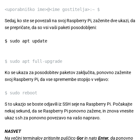
<
uporabniško ime
>
@
<
ime gostitelja
>
:~ $
Sedaj, ko ste se povezali na svoj Raspberry Pi, zaženite dve ukazi, da
se prepričate, da so vsi vaši paketi posodobljeni:
$
sudo
apt
update
$
sudo
apt
full-upgrade
Ko se ukaza za posodobitev paketov zaključita, ponovno zaženite
svoj Raspberry Pi, da vse spremembe stopijo v veljavo:
$
sudo
reboot
S to ukazjo se boste odjavili iz SSH seje na Raspberry Pi. Počakajte
nekaj sekund, da se Raspberry Pi ponovno zažene, in znova vnesite
ukaz
ssh
za ponovno povezavo na vašo napravo.
NASVET
Na večini terminalov pritisnite puščico
Gor
in nato
Enter
, da ponovno