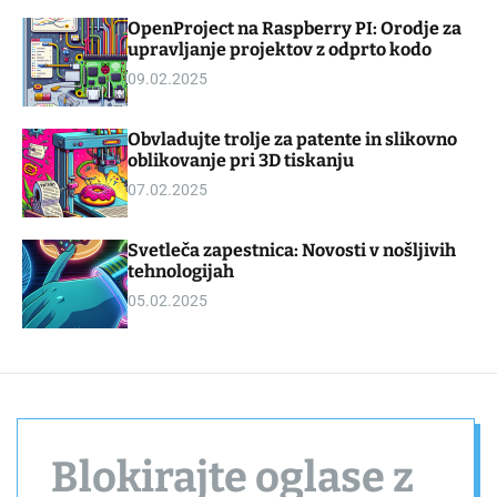
d
m
OpenProject na Raspberry PI: Orodje za
g
o
upravljanje projektov z odprto kodo
e
d
t
e
09.02.2025
Obvladujte trolje za patente in slikovno
oblikovanje pri 3D tiskanju
07.02.2025
Svetleča zapestnica: Novosti v nošljivih
tehnologijah
05.02.2025
Blokirajte oglase z