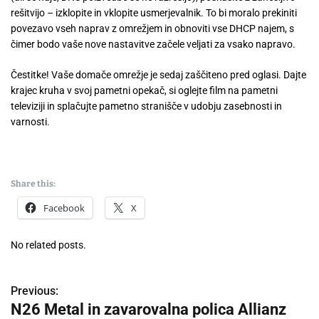
rešitvijo – izklopite in vklopite usmerjevalnik. To bi moralo prekiniti
povezavo vseh naprav z omrežjem in obnoviti vse DHCP najem, s
čimer bodo vaše nove nastavitve začele veljati za vsako napravo.
Čestitke! Vaše domače omrežje je sedaj zaščiteno pred oglasi. Dajte
krajec kruha v svoj pametni opekač, si oglejte film na pametni
televiziji in splačujte pametno stranišče v udobju zasebnosti in
varnosti.
Share this:
Facebook
X
No related posts.
Previous:
P
N26 Metal in zavarovalna polica Allianz