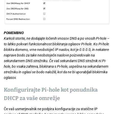
POMEMBNO
Karkoli storite, ne dodajajte ločenih vnosov DNS-a po vnosih Pi-hole –
to lahko pokvari funkcionalnost blokiranja oglasov Pi-hole. Ko Pi-hole
blokira domeno, vrne neobstoječ IP naslov, kot je 0.0.0.0, in nekatere
naprave bodo za take neobstoječe naslove poizvedovale na
sekundarnem DNS strežniku. Če vaš sekundarni DNS strežnik ni Pi-
hole, bo vsaka zahteva, blokirana s Pi-hole, uspešna na sekundarnem
strežniku in oglasi se bodo naložili, kot da ne bi uporabljali blokirnika
oglasov.
Konfigurirajte Pi-hole kot ponudnika
DHCP za vaše omrežje
Če vaš usmerjevalnik ne podpira konfiguracije za statične IP