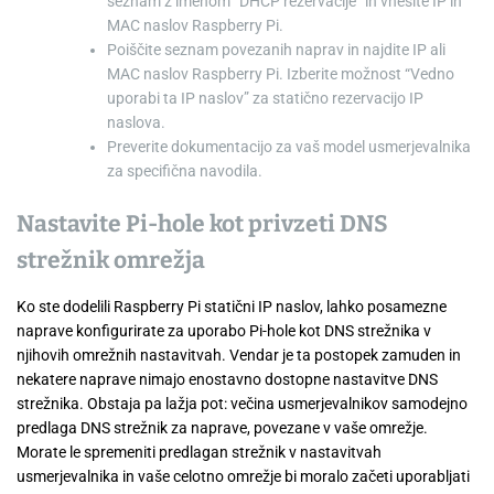
seznam z imenom “DHCP rezervacije” in vnesite IP in
MAC naslov Raspberry Pi.
Poiščite seznam povezanih naprav in najdite IP ali
MAC naslov Raspberry Pi. Izberite možnost “Vedno
uporabi ta IP naslov” za statično rezervacijo IP
naslova.
Preverite dokumentacijo za vaš model usmerjevalnika
za specifična navodila.
Nastavite Pi-hole kot privzeti DNS
strežnik omrežja
Ko ste dodelili Raspberry Pi statični IP naslov, lahko posamezne
naprave konfigurirate za uporabo Pi-hole kot DNS strežnika v
njihovih omrežnih nastavitvah. Vendar je ta postopek zamuden in
nekatere naprave nimajo enostavno dostopne nastavitve DNS
strežnika. Obstaja pa lažja pot: večina usmerjevalnikov samodejno
predlaga DNS strežnik za naprave, povezane v vaše omrežje.
Morate le spremeniti predlagan strežnik v nastavitvah
usmerjevalnika in vaše celotno omrežje bi moralo začeti uporabljati