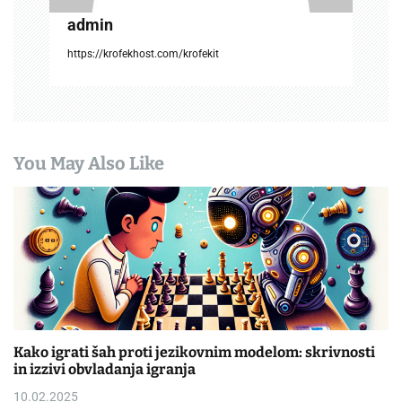
n
admin
https://krofekhost.com/krofekit
You May Also Like
Kako igrati šah proti jezikovnim modelom: skrivnosti
in izzivi obvladanja igranja
10.02.2025