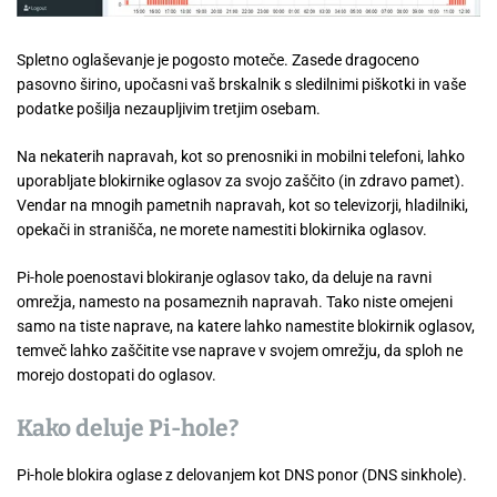
Spletno oglaševanje je pogosto moteče. Zasede dragoceno
pasovno širino, upočasni vaš brskalnik s sledilnimi piškotki in vaše
podatke pošilja nezaupljivim tretjim osebam.
Na nekaterih napravah, kot so prenosniki in mobilni telefoni, lahko
uporabljate blokirnike oglasov za svojo zaščito (in zdravo pamet).
Vendar na mnogih pametnih napravah, kot so televizorji, hladilniki,
opekači in stranišča, ne morete namestiti blokirnika oglasov.
Pi-hole poenostavi blokiranje oglasov tako, da deluje na ravni
omrežja, namesto na posameznih napravah. Tako niste omejeni
samo na tiste naprave, na katere lahko namestite blokirnik oglasov,
temveč lahko zaščitite vse naprave v svojem omrežju, da sploh ne
morejo dostopati do oglasov.
Kako deluje Pi-hole?
Pi-hole blokira oglase z delovanjem kot DNS ponor (DNS sinkhole).