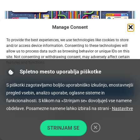
Manage Consent
To provide the best experiences, we use technologies like cookies to store
and/or access device information. Consenting to these technologies will
allow us to process data such as browsing behavior or unique IDs on this
site. Not consenting or withdrawing consent, may adversely affect certain
features and functions.
OpenProject na Raspberry PI: Orodje za upravljanje
Spletno mesto uporablja piškotke
Manage services
projektov z odprto kodo
09.02.2025
S piškotki zagotavljamo boljšo uporabniško izkušnjo, enostavnejši
Accept
pregled vsebin, analizo uporabe, oglasne sisteme in
funkcionalnosti. S klikom na »Strinjam se« dovoljuješ vse namene
Deny
obdelave. Posamezne namene lahko izbiraš na strani -
Nastavitve
View preferences
STRINJAM SE
Cookie Policy