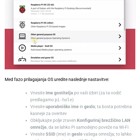
Med fazo prilagajanja OS uredite naslednje nastavitve:
Vnesite
ime gostitelja
po vaši izbiri (za ta vodič
predlagamo
pi-hole
)
Vnesite
uporabniško ime
in
geslo
; ta bosta potrebna
kasneje za overitev
Obkljukajte polje zraven
Konfiguriraj brezžično LAN
omrežje
, da se lahko Pi samodejno poveže na Wi-Fi
Vnesite
SSID
(ime) in
geslo
vašega omrežja; to lahko