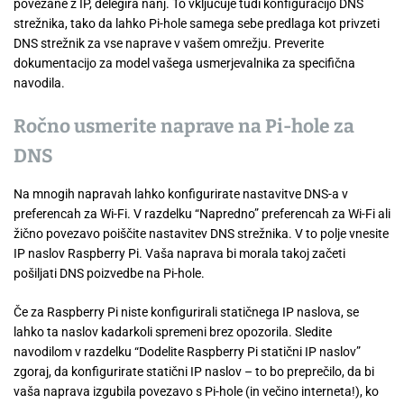
povezane z IP, delegira nanj. To vključuje tudi konfiguracijo DNS
strežnika, tako da lahko Pi-hole samega sebe predlaga kot privzeti
DNS strežnik za vse naprave v vašem omrežju. Preverite
dokumentacijo za model vašega usmerjevalnika za specifična
navodila.
Ročno usmerite naprave na Pi-hole za
DNS
Na mnogih napravah lahko konfigurirate nastavitve DNS-a v
preferencah za Wi-Fi. V razdelku “Napredno” preferencah za Wi-Fi ali
žično povezavo poiščite nastavitev DNS strežnika. V to polje vnesite
IP naslov Raspberry Pi. Vaša naprava bi morala takoj začeti
pošiljati DNS poizvedbe na Pi-hole.
Če za Raspberry Pi niste konfigurirali statičnega IP naslova, se
lahko ta naslov kadarkoli spremeni brez opozorila. Sledite
navodilom v razdelku “Dodelite Raspberry Pi statični IP naslov”
zgoraj, da konfigurirate statični IP naslov – to bo preprečilo, da bi
vaša naprava izgubila povezavo s Pi-hole (in večino interneta!), ko