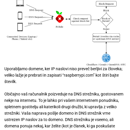
Uporabljamo domene, ker IP naslovi niso preveč berljivi za človeka;
veliko lažje je prebrati in zapisati “raspberrypi.com” kot štiri bajte
številk.
Običajno vaš računalnik poizveduje na DNS strežniku, gostovanem
nekje na internetu. To je lahko pri vašem internetnem ponudniku,
spletnem gostitelju ali katerikoli drugi družbi, ki upravlja z veliko
strežniki. Vaša naprava pošlje domeno in DNS strežnik vrne
ustrezen IP naslov za to domeno. DNS strežniku je vseeno, ali
domena ponuja nekaj, kar želite (kot je članek, ki ga poskušate