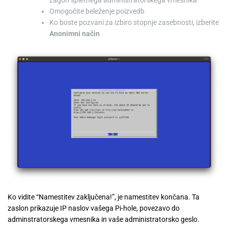
Omogočite beleženje poizvedb
Ko boste pozvani za izbiro stopnje zasebnosti, izberite
Anonimni način
Ko vidite “Namestitev zaključena!”, je namestitev končana. Ta
zaslon prikazuje IP naslov vašega Pi-hole, povezavo do
adminstratorskega vmesnika in vaše administratorsko geslo.