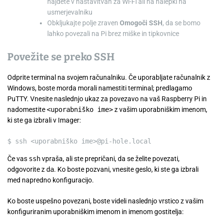
najdete v nastavitvah za Wi-Fi ali na nalepki na
usmerjevalniku
Obkljukajte polje zraven
Omogoči SSH
, da se bomo
lahko povezali na Pi brez miške in tipkovnice
Povežite se preko SSH
Odprite terminal na svojem računalniku. Če uporabljate računalnik z
Windows, boste morda morali namestiti terminal; predlagamo
PuTTY. Vnesite naslednjo ukaz za povezavo na vaš Raspberry Pi in
nadomestite
<uporabniško ime>
z vašim uporabniškim imenom,
ki ste ga izbrali v Imager:
$
ssh
<
uporabniško ime
>
@pi-hole.local
Če vas
ssh
vpraša, ali ste prepričani, da se želite povezati,
odgovorite z
da
. Ko boste pozvani, vnesite geslo, ki ste ga izbrali
med napredno konfiguracijo.
Ko boste uspešno povezani, boste videli naslednjo vrstico z vašim
konfiguriranim uporabniškim imenom in imenom gostitelja: