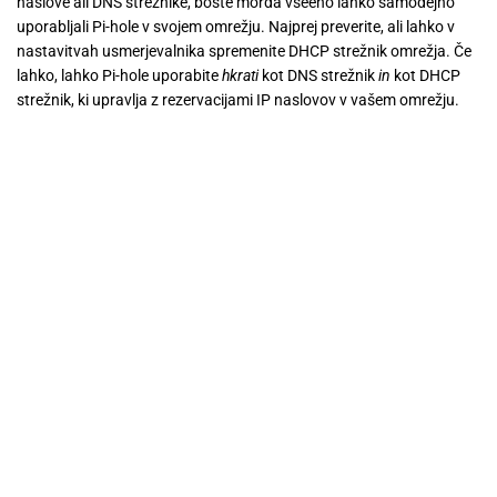
naslove ali DNS strežnike, boste morda vseeno lahko samodejno
uporabljali Pi-hole v svojem omrežju. Najprej preverite, ali lahko v
nastavitvah usmerjevalnika spremenite DHCP strežnik omrežja. Če
lahko, lahko Pi-hole uporabite
hkrati
kot DNS strežnik
in
kot DHCP
strežnik, ki upravlja z rezervacijami IP naslovov v vašem omrežju.