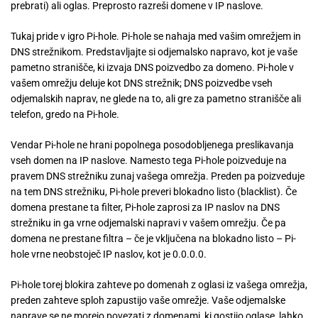
prebrati) ali oglas. Preprosto razreši domene v IP naslove.
Tukaj pride v igro Pi-hole. Pi-hole se nahaja med vašim omrežjem in
DNS strežnikom. Predstavljajte si odjemalsko napravo, kot je vaše
pametno stranišče, ki izvaja DNS poizvedbo za domeno. Pi-hole v
vašem omrežju deluje kot DNS strežnik; DNS poizvedbe vseh
odjemalskih naprav, ne glede na to, ali gre za pametno stranišče ali
telefon, gredo na Pi-hole.
Vendar Pi-hole ne hrani popolnega posodobljenega preslikavanja
vseh domen na IP naslove. Namesto tega Pi-hole poizveduje na
pravem DNS strežniku zunaj vašega omrežja. Preden pa poizveduje
na tem DNS strežniku, Pi-hole preveri blokadno listo (blacklist). Če
domena prestane ta filter, Pi-hole zaprosi za IP naslov na DNS
strežniku in ga vrne odjemalski napravi v vašem omrežju. Če pa
domena ne prestane filtra – če je vključena na blokadno listo – Pi-
hole vrne neobstoječ IP naslov, kot je 0.0.0.0.
Pi-hole torej blokira zahteve po domenah z oglasi iz vašega omrežja,
preden zahteve sploh zapustijo vaše omrežje. Vaše odjemalske
naprave se ne morejo povezati z domenami, ki gostijo oglase, lahko