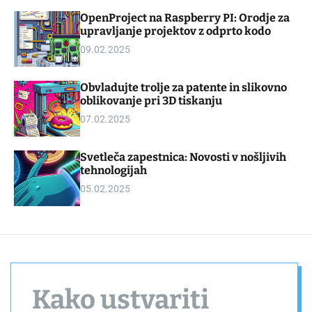
d
m
OpenProject na Raspberry PI: Orodje za
g
o
upravljanje projektov z odprto kodo
e
d
t
e
09.02.2025
Obvladujte trolje za patente in slikovno
oblikovanje pri 3D tiskanju
07.02.2025
Svetleča zapestnica: Novosti v nošljivih
tehnologijah
05.02.2025
Kako ustvariti