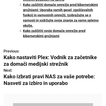
Kako zaščititi domače omrežje pred kibernetskimi
grožnjami: Uporaba varnih gesel, zgoščevalnih
funkcij in varnostnih omrežij. Izobražujte se o
varnosti in vzdržujte svoje znanje za varno spletno
okolje.
Kako zaščititi svoje domače omrežje pred
kibernetskimi grožnjami
Previous:
P
Kako nastaviti Plex: Vodnik za začetnike
o
za domači medijski strežnik
s
Next:
Kako izbrati pravi NAS za vaše potrebe:
t
Nasveti za izbiro in uporabo
n
a