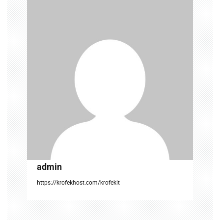
v
i
g
a
t
i
o
n
admin
https://krofekhost.com/krofekit