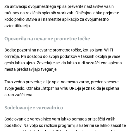
Za aktivacijo dvojumestnega vpisa preverite nastavitve vaših
računov na različnih spletnih storitvah. Običajno lahko prejmete
kodo preko SMS-a ali namestite aplikacijo za dvojumestno
avtentifikacijo.
Opozorila na nevarne prometne točke
Bodite pozorni na nevarne prometne točke, kot so javni Wi-Fi
omrežja. Pri dostopu do svojih podatkov v takšnih okoljih je vaše
geslo lahko ujeto. Zavedajte se, da lahko tudi nezaščitena spletna
mesta predstavljajo tveganje.
Zato vedno preverite, ali je spletno mesto varno, preden vnesete
svoje geslo. Oznaka „https“ na vrhu URL-ja je znak, da je spletna
stran zaščitena.
Sodelovanje z varovalnico
Sodelovanje z varovalnico vam lahko pomaga pri zaščiti vaših
podatkov. Na voljo so različni programi, s katerimi se lahko zaščitite