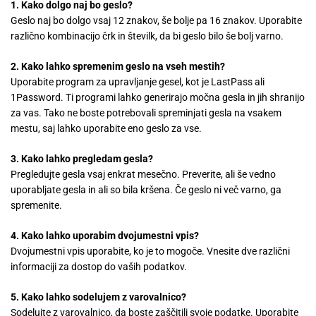
1. Kako dolgo naj bo geslo?
Geslo naj bo dolgo vsaj 12 znakov, še bolje pa 16 znakov. Uporabite
različno kombinacijo črk in številk, da bi geslo bilo še bolj varno.
2. Kako lahko spremenim geslo na vseh mestih?
Uporabite program za upravljanje gesel, kot je LastPass ali
1Password. Ti programi lahko generirajo močna gesla in jih shranijo
za vas. Tako ne boste potrebovali spreminjati gesla na vsakem
mestu, saj lahko uporabite eno geslo za vse.
3. Kako lahko pregledam gesla?
Pregledujte gesla vsaj enkrat mesečno. Preverite, ali še vedno
uporabljate gesla in ali so bila kršena. Če geslo ni več varno, ga
spremenite.
4. Kako lahko uporabim dvojumestni vpis?
Dvojumestni vpis uporabite, ko je to mogoče. Vnesite dve različni
informaciji za dostop do vaših podatkov.
5. Kako lahko sodelujem z varovalnico?
Sodelujte z varovalnico, da boste zaščitili svoje podatke. Uporabite