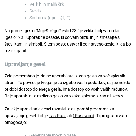
Velikih in malih črk
Številk
Simbolov (npr. !, @, #)
Na primer, geslo "Moje$tr0goGeslo123!" je veliko bolj varno kot
"geslo123". Uporabite besede, ki so vam blizu, in jih zmešajte s
številkami in simboli. S tem boste ustvarili edinstveno geslo, ki ga bo
težje uganiti.
Upravljanje gesel
Zelo pomembno je, da ne uporabljate istega gesla za več spletnih
strani. To povečuje tveganje za izgubo vaših podatkov, saj če nekdo
pridobi dostop do enega gesla, ima dostop do vseh vaših računov.
Raje uporabljajte različno geslo za vsako spletno stran ali servis.
Za lažje upravljanje gesel razmislite o uporabi programa za
upravljanje gesel, kot je
LastPass
ali
1Password
. Ti programi vam
omogočajo:
Generiranje močnih gesel