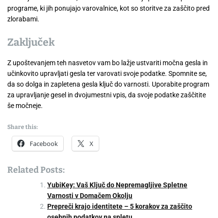
programe, ki jih ponujajo varovalnice, kot so storitve za zaščito pred
zlorabami.
Zaključek
Z upoštevanjem teh nasvetov vam bo lažje ustvariti močna gesla in
učinkovito upravljati gesla ter varovati svoje podatke. Spomnite se,
da so dolga in zapletena gesla ključ do varnosti. Uporabite program
za upravljanje gesel in dvojumestni vpis, da svoje podatke zaščitite
še močneje.
Share this:
Facebook
X
Related Posts:
YubiKey: Vaš Ključ do Nepremagljive Spletne
Varnosti v Domačem Okolju
Prepreči krajo identitete – 5 korakov za zaščito
osebnih podatkov na spletu