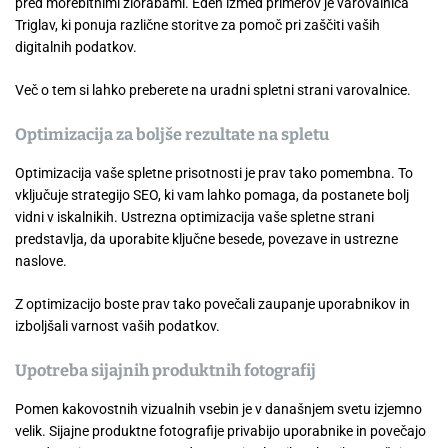
pred morebitnimi zlorabami. Eden izmed primerov je varovalnica
Triglav, ki ponuja različne storitve za pomoč pri zaščiti vaših
digitalnih podatkov.
Več o tem si lahko preberete na uradni spletni strani varovalnice.
Optimizacija za boljše rezultate na spletu
Optimizacija vaše spletne prisotnosti je prav tako pomembna. To
vključuje strategijo SEO, ki vam lahko pomaga, da postanete bolj
vidni v iskalnikih. Ustrezna optimizacija vaše spletne strani
predstavlja, da uporabite ključne besede, povezave in ustrezne
naslove.
Z optimizacijo boste prav tako povečali zaupanje uporabnikov in
izboljšali varnost vaših podatkov.
Upotreba sijajnih produktnih fotografij
Pomen kakovostnih vizualnih vsebin je v današnjem svetu izjemno
velik. Sijajne produktne fotografije privabijo uporabnike in povečajo