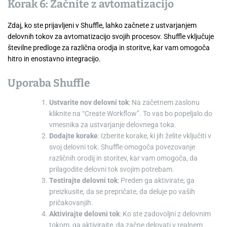
Korak 6: Začnite z avtomatizacijo
Zdaj, ko ste prijavljeni v Shuffle, lahko začnete z ustvarjanjem
delovnih tokov za avtomatizacijo svojih procesov. Shuffle vključuje
številne predloge za različna orodja in storitve, kar vam omogoča
hitro in enostavno integracijo.
Uporaba Shuffle
Ustvarite nov delovni tok
: Na začetnem zaslonu
kliknite na “Create Workflow”. To vas bo popeljalo do
vmesnika za ustvarjanje delovnega toka.
Dodajte korake
: Izberite korake, ki jih želite vključiti v
svoj delovni tok. Shuffle omogoča povezovanje
različnih orodij in storitev, kar vam omogoča, da
prilagodite delovni tok svojim potrebam.
Testirajte delovni tok
: Preden ga aktivirate, ga
preizkusite, da se prepričate, da deluje po vaših
pričakovanjih.
Aktivirajte delovni tok
: Ko ste zadovoljni z delovnim
tokom, ga aktivirajte, da začne delovati v realnem