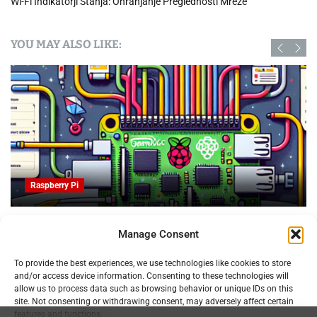
Wi-Fi Indikatorji Stanja: Ohranjanje Preglednosti Mreže
YOU MAY ALSO LIKE:
Raspberry Pi
OpenProject na Raspberry PI: Orodje za upravljanje
Manage Consent
projektov z odprto kodo
09.02.2025
To provide the best experiences, we use technologies like cookies to store
and/or access device information. Consenting to these technologies will
allow us to process data such as browsing behavior or unique IDs on this
site. Not consenting or withdrawing consent, may adversely affect certain
features and functions.