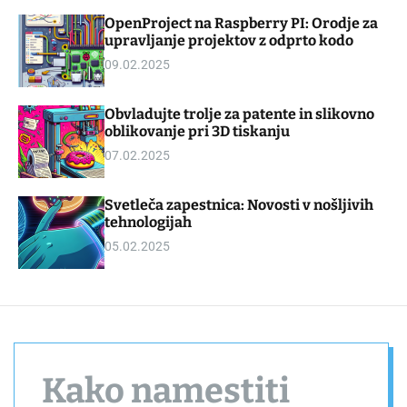
d
m
OpenProject na Raspberry PI: Orodje za
g
o
upravljanje projektov z odprto kodo
e
d
t
e
09.02.2025
Obvladujte trolje za patente in slikovno
oblikovanje pri 3D tiskanju
07.02.2025
Svetleča zapestnica: Novosti v nošljivih
tehnologijah
05.02.2025
Kako namestiti