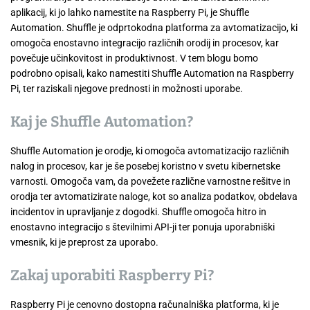
aplikacij, ki jo lahko namestite na Raspberry Pi, je Shuffle
Automation. Shuffle je odprtokodna platforma za avtomatizacijo, ki
omogoča enostavno integracijo različnih orodij in procesov, kar
povečuje učinkovitost in produktivnost. V tem blogu bomo
podrobno opisali, kako namestiti Shuffle Automation na Raspberry
Pi, ter raziskali njegove prednosti in možnosti uporabe.
Kaj je Shuffle Automation?
Shuffle Automation je orodje, ki omogoča avtomatizacijo različnih
nalog in procesov, kar je še posebej koristno v svetu kibernetske
varnosti. Omogoča vam, da povežete različne varnostne rešitve in
orodja ter avtomatizirate naloge, kot so analiza podatkov, obdelava
incidentov in upravljanje z dogodki. Shuffle omogoča hitro in
enostavno integracijo s številnimi API-ji ter ponuja uporabniški
vmesnik, ki je preprost za uporabo.
Zakaj uporabiti Raspberry Pi?
Raspberry Pi je cenovno dostopna računalniška platforma, ki je