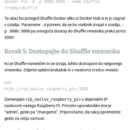
docker
run -d -p
3000
:3000 --name shuffle
frikky/shuffle
Ta ukaz bo potegnil Shuffle Docker sliko iz Docker Hub-a in jo zagnal
v ozadju. Parameter
-d
pomeni, da se bo vsebnik izvajal v ozadju,
-
p 3000:3000
pa omogoča dostop do Shuffle vmesnika preko porta
3000.
Korak 5: Dostopajte do Shuffle vmesnika
Ko je Shuffle nameščen in se izvaja, lahko dostopate do njegovega
vmesnika. Odprite spletni brskalnik in v naslovno vrstico vnesite:
text
http://<ip_naslov_raspberry_pi>:3000
Zamenjajte
<ip_naslov_raspberry_pi>
z dejanskim IP
naslovom vašega Raspberry Pi. Privzeto uporabniško ime je
“admin”, geslo pa “changeme”. Priporočamo, da takoj spremenite
geslo za večjo varnost.