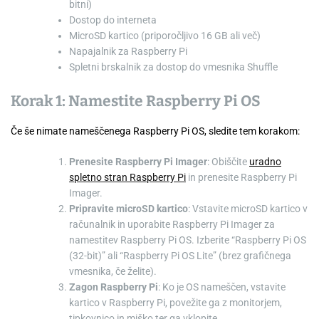
bitni)
Dostop do interneta
MicroSD kartico (priporočljivo 16 GB ali več)
Napajalnik za Raspberry Pi
Spletni brskalnik za dostop do vmesnika Shuffle
Korak 1: Namestite Raspberry Pi OS
Če še nimate nameščenega Raspberry Pi OS, sledite tem korakom:
Prenesite Raspberry Pi Imager
: Obiščite
uradno
spletno stran Raspberry Pi
in prenesite Raspberry Pi
Imager.
Pripravite microSD kartico
: Vstavite microSD kartico v
računalnik in uporabite Raspberry Pi Imager za
namestitev Raspberry Pi OS. Izberite “Raspberry Pi OS
(32-bit)” ali “Raspberry Pi OS Lite” (brez grafičnega
vmesnika, če želite).
Zagon Raspberry Pi
: Ko je OS nameščen, vstavite
kartico v Raspberry Pi, povežite ga z monitorjem,
tipkovnico in miško ter ga vklopite.