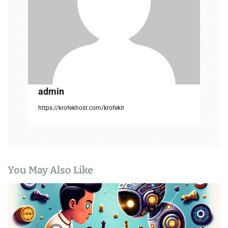
i
o
n
admin
https://krofekhost.com/krofekit
You May Also Like