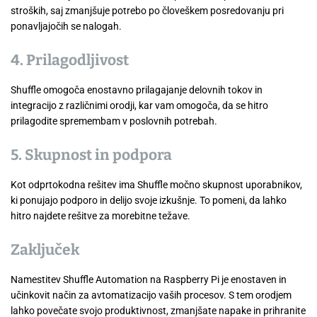
stroških, saj zmanjšuje potrebo po človeškem posredovanju pri
ponavljajočih se nalogah.
4.
Prilagodljivost
Shuffle omogoča enostavno prilagajanje delovnih tokov in
integracijo z različnimi orodji, kar vam omogoča, da se hitro
prilagodite spremembam v poslovnih potrebah.
5.
Skupnost in podpora
Kot odprtokodna rešitev ima Shuffle močno skupnost uporabnikov,
ki ponujajo podporo in delijo svoje izkušnje. To pomeni, da lahko
hitro najdete rešitve za morebitne težave.
Zaključek
Namestitev Shuffle Automation na Raspberry Pi je enostaven in
učinkovit način za avtomatizacijo vaših procesov. S tem orodjem
lahko povečate svojo produktivnost, zmanjšate napake in prihranite