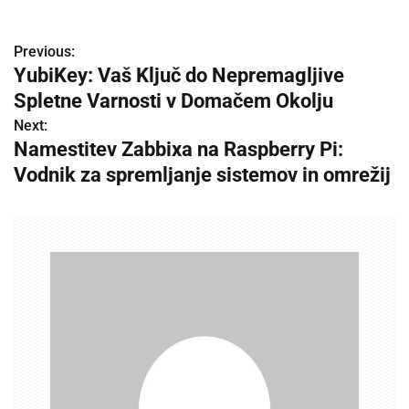
Previous:
P
YubiKey: Vaš Ključ do Nepremagljive
o
Spletne Varnosti v Domačem Okolju
s
Next:
Namestitev Zabbixa na Raspberry Pi:
t
Vodnik za spremljanje sistemov in omrežij
n
a
v
i
g
a
t