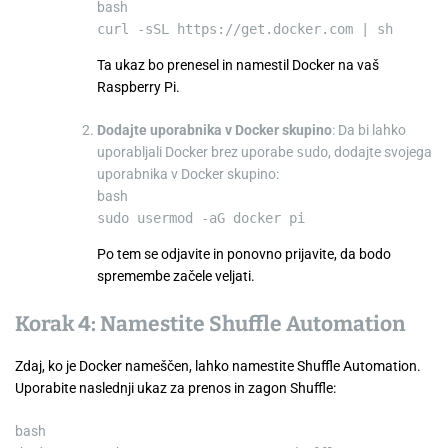
bash
curl
-sSL https://get.docker.com
|
sh
Ta ukaz bo prenesel in namestil Docker na vaš
Raspberry Pi.
Dodajte uporabnika v Docker skupino
: Da bi lahko
uporabljali Docker brez uporabe
sudo
, dodajte svojega
uporabnika v Docker skupino:
bash
sudo
usermod
-aG
docker
pi
Po tem se odjavite in ponovno prijavite, da bodo
spremembe začele veljati.
Korak 4: Namestite Shuffle Automation
Zdaj, ko je Docker nameščen, lahko namestite Shuffle Automation.
Uporabite naslednji ukaz za prenos in zagon Shuffle:
bash