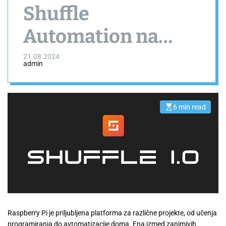
Shuffle
Automation na
Raspberry Pi
21.08.2024
admin
6 min read
E
s
t
i
m
a
t
e
d
r
e
a
d
t
i
Raspberry Pi je priljubljena platforma za različne projekte, od učenja
m
e
programiranja do avtomatizacije doma. Ena izmed zanimivih