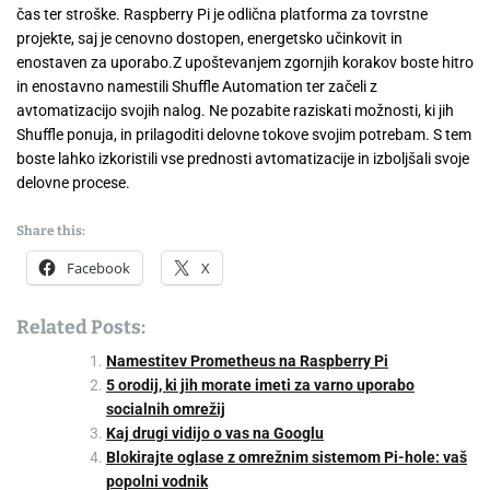
čas ter stroške. Raspberry Pi je odlična platforma za tovrstne
projekte, saj je cenovno dostopen, energetsko učinkovit in
enostaven za uporabo.Z upoštevanjem zgornjih korakov boste hitro
in enostavno namestili Shuffle Automation ter začeli z
avtomatizacijo svojih nalog. Ne pozabite raziskati možnosti, ki jih
Shuffle ponuja, in prilagoditi delovne tokove svojim potrebam. S tem
boste lahko izkoristili vse prednosti avtomatizacije in izboljšali svoje
delovne procese.
Share this:
Facebook
X
Related Posts:
Namestitev Prometheus na Raspberry Pi
5 orodij, ki jih morate imeti za varno uporabo
socialnih omrežij
Kaj drugi vidijo o vas na Googlu
Blokirajte oglase z omrežnim sistemom Pi-hole: vaš
popolni vodnik