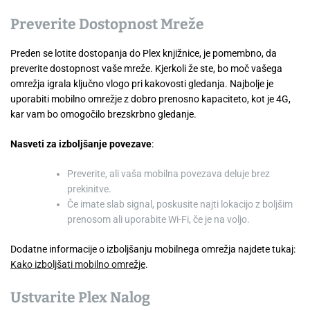
Preverite Dostopnost Mreže
Preden se lotite dostopanja do Plex knjižnice, je pomembno, da
preverite dostopnost vaše mreže. Kjerkoli že ste, bo moč vašega
omrežja igrala ključno vlogo pri kakovosti gledanja. Najbolje je
uporabiti mobilno omrežje z dobro prenosno kapaciteto, kot je 4G,
kar vam bo omogočilo brezskrbno gledanje.
Nasveti za izboljšanje povezave
:
Preverite, ali vaša mobilna povezava deluje brez
prekinitve.
Če imate slab signal, poskusite najti lokacijo z boljšim
prenosom ali uporabite Wi-Fi, če je na voljo.
Dodatne informacije o izboljšanju mobilnega omrežja najdete tukaj:
Kako izboljšati mobilno omrežje
.
Ustvarite Plex Nalog