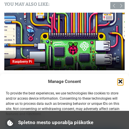
YOU MAY ALSO LIKE:
Raspberry Pi
je
Obvladujte trolje za patente in slikovno oblikovanje
Manage Consent
3D tiskanju
07.02.2025
To provide the best experiences, we use technologies like cookies to store
and/or access device information. Consenting to these technologies will
allow us to process data such as browsing behavior or unique IDs on this
site. Not consenting or withdrawing consent, may adversely affect certain
features and functions.
Spletno mesto uporablja piškotke
Manage services