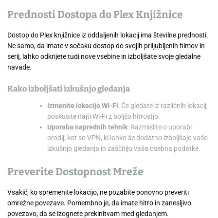
Prednosti Dostopa do Plex Knjižnice
Dostop do Plex knjižnice iz oddaljenih lokacij ima številne prednosti.
Ne samo, da imate v sočaku dostop do svojih priljubljenih filmov in
serij, lahko odkrijete tudi nove vsebine in izboljšate svoje gledalne
navade.
Kako izboljšati izkušnjo gledanja
Izmenite lokacijo Wi-Fi
: Če gledate iz različnih lokacij,
poskusite najti Wi-Fi z boljšo hitrostjo.
Uporaba naprednih tehnik
: Razmislite o uporabi
orodij, kot so VPN, ki lahko še dodatno izboljšajo vašo
izkušnjo gledanja in zaščitijo vaša osebna podatke.
Preverite Dostopnost Mreže
Vsakič, ko spremenite lokacijo, ne pozabite ponovno preveriti
omrežne povezave. Pomembno je, da imate hitro in zanesljivo
povezavo, da se izognete prekinitvam med gledanjem.