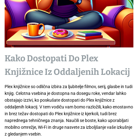
Kako Dostopati Do Plex
Knjižnice Iz Oddaljenih Lokacij
Plex knjižnice so odlična izbira za ljubitelje filmov, serij, glasbe in tudi
knjig. Celotna vsebina je dostopna na dosegu roke, vendar lahko
obstajajo izzivi, ko poskušate dostopati do Plex knjižnice z
oddaljenih lokacij. V tem vodiču vam bomo razložili, kako enostavno
in brez težav dostopati do Plex knjižnice iz kjerkoli, tudi brez
naprednega tehničnega znanja. Naučili se boste, kako uporabljati
mobilno omrežje, Wi-Fi in druge nasvete za izboljšanje vaše izkušnje
z gledanjem vsebin.