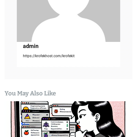
i
o
n
admin
https://krofekhost.com/krofekit
You May Also Like