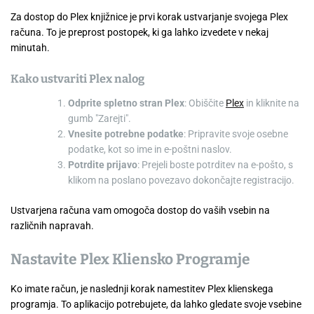
Za dostop do Plex knjižnice je prvi korak ustvarjanje svojega Plex
računa. To je preprost postopek, ki ga lahko izvedete v nekaj
minutah.
Kako ustvariti Plex nalog
Odprite spletno stran Plex
: Obiščite
Plex
in kliknite na
gumb "Zarejti".
Vnesite potrebne podatke
: Pripravite svoje osebne
podatke, kot so ime in e-poštni naslov.
Potrdite prijavo
: Prejeli boste potrditev na e-pošto, s
klikom na poslano povezavo dokončajte registracijo.
Ustvarjena računa vam omogoča dostop do vaših vsebin na
različnih napravah.
Nastavite Plex Kliensko Programje
Ko imate račun, je naslednji korak namestitev Plex klienskega
programja. To aplikacijo potrebujete, da lahko gledate svoje vsebine