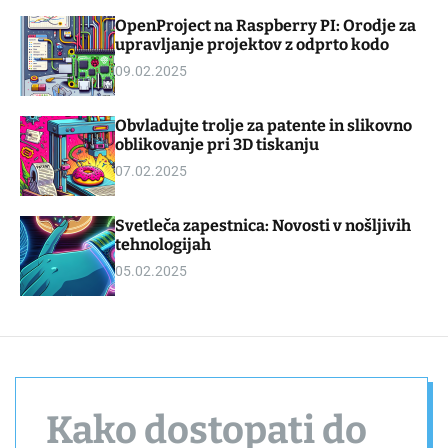
d
m
OpenProject na Raspberry PI: Orodje za
g
o
upravljanje projektov z odprto kodo
e
d
t
e
09.02.2025
Obvladujte trolje za patente in slikovno
oblikovanje pri 3D tiskanju
07.02.2025
Svetleča zapestnica: Novosti v nošljivih
tehnologijah
05.02.2025
Kako dostopati do