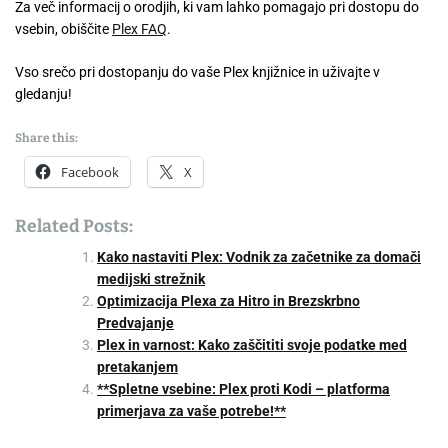
Za več informacij o orodjih, ki vam lahko pomagajo pri dostopu do
vsebin, obiščite
Plex FAQ
.
Vso srečo pri dostopanju do vaše Plex knjižnice in uživajte v
gledanju!
Share this:
Facebook
X
Related Posts:
Kako nastaviti Plex: Vodnik za začetnike za domači
medijski strežnik
Optimizacija Plexa za Hitro in Brezskrbno
Predvajanje
Plex in varnost: Kako zaščititi svoje podatke med
pretakanjem
**Spletne vsebine: Plex proti Kodi – platforma
primerjava za vaše potrebe!**