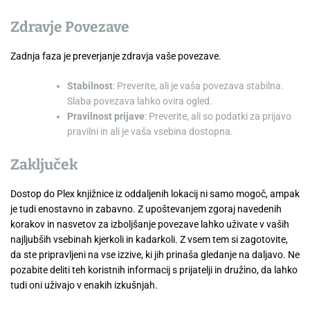
Zdravje Povezave
Zadnja faza je preverjanje zdravja vaše povezave.
Stabilnost
: Preverite, ali je vaša povezava stabilna.
Slaba povezava lahko ovira ogled.
Pravilnost prijave
: Preverite, ali so podatki za prijavo
pravilni in ali je vaša vsebina dostopna.
Zaključek
Dostop do Plex knjižnice iz oddaljenih lokacij ni samo mogoč, ampak
je tudi enostavno in zabavno. Z upoštevanjem zgoraj navedenih
korakov in nasvetov za izboljšanje povezave lahko uživate v vaših
najljubših vsebinah kjerkoli in kadarkoli. Z vsem tem si zagotovite,
da ste pripravljeni na vse izzive, ki jih prinaša gledanje na daljavo. Ne
pozabite deliti teh koristnih informacij s prijatelji in družino, da lahko
tudi oni uživajo v enakih izkušnjah.