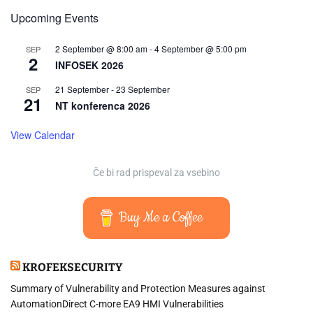
Upcoming Events
2 September @ 8:00 am
-
4 September @ 5:00 pm
SEP
2
INFOSEK 2026
21 September
-
23 September
SEP
21
NT konferenca 2026
View Calendar
Če bi rad prispeval za vsebino
Buy Me a Coffee
KROFEKSECURITY
Summary of Vulnerability and Protection Measures against
AutomationDirect C-more EA9 HMI Vulnerabilities