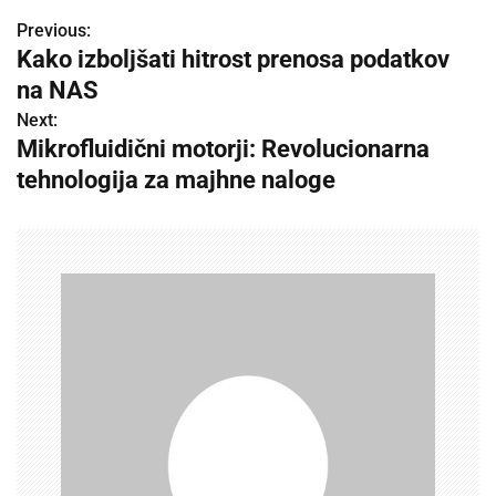
Previous:
P
Kako izboljšati hitrost prenosa podatkov
o
na NAS
s
Next:
Mikrofluidični motorji: Revolucionarna
t
tehnologija za majhne naloge
n
a
v
i
g
a
t