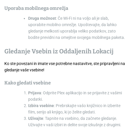
Uporaba mobilnega omrežja
Druga možnost
: Če Wi-Fi ni na voljo ali je slab,
uporabite mobilno omrežje. Upoštevajte, da lahko
gledanje melkosti uporablja veliko podatkov, zato
bodite previdni na omejitve svojega mobilnega paketa.
Gledanje Vsebin iz Oddaljenih Lokacij
Ko ste povezani in imate vse potrebne nastavitve, ste pripravljeni na
gledanje vaše vsebine!
Kako gledati vsebine
Prijava
: Odprite Plex aplikacijo in se prijavite z vašimi
podatki.
Izbira vsebine
: Prebrskajte vašo knjižnico in izberite
film, serijo ali knjigo, ki jo želite gledati.
Uživajte
: Tapnite na vsebino, da začnete gledanje.
Uživajte v vaši izbiri in delite svoje izkušnje z drugimi.