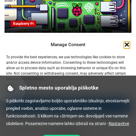
Raspberry Pi
OpenProject na Raspberry PI: Orodje za upravljanje
Manage Consent
projektov z odprto kodo
09.02.2025
To provide the best experiences, we use technologies like cookies to store
and/or access device information. Consenting to these technologies will
allow us to process data such as browsing behavior or unique IDs on this
site. Not consenting or withdrawing consent, may adversely affect certain
features and functions.
Spletno mesto uporablja piškotke
Manage services
S piškotki zagotavljamo boljšo uporabniško izkušnjo, enostavnejši
Accept
pregled vsebin, analizo uporabe, oglasne sisteme in
funkcionalnosti. S klikom na »Strinjam se« dovoljuješ vse namene
Deny
obdelave. Posamezne namene lahko izbiraš na strani -
Nastavitve
View preferences