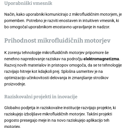
Uporabniški vmesnik
Način, kako uporabniki komunicirajo z mikrofluidičnim motorjem, je
pomemben. Potrebno je razviti enostaven in intuitiven vmesnik, ki
bo omogočal uporabnikom enostavno upravljanje in nadzor.
Prihodnost mikrofluidičnih motorjev
K zorenju tehnologije mikrofluidičnih motorjev pripomore še
nenehno napredovanje raziskav na področju
elektromagnetizma
.
Razvoj novih materialov in pristopov omogoča, da se te tehnologije
razvijajo hitreje kot kdajkoli prej. Splošna usmeritev je na
optimizacijo učinkovitosti delovanja in zmanjšanje stroškov
proizvodnje.
Raziskovalni projekti in inovacije
Globalno podjetja in raziskovalne institucije razvijajo projekte, ki
raziskujejo izboljšave mikrofluidičnih motorjev. Takšni projekti
pogosto presegajo meje in na novo raziskujejo aplikacijo teh
motorjev.