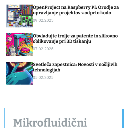
d
m
OpenProject na Raspberry PI: Orodje za
g
o
upravljanje projektov z odprto kodo
e
d
t
e
09.02.2025
Obvladujte trolje za patente in slikovno
oblikovanje pri 3D tiskanju
07.02.2025
Svetleča zapestnica: Novosti v nošljivih
tehnologijah
05.02.2025
Mikrofluidični