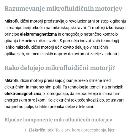
Razumevanje mikrofluidičnih motorjev
Mikrofluidični motorji predstavljajo revolucionarni pristop k gibanju
in manipulaciji tekočin na mikroskopski ravni. Ti motorji izkoriščajo
principe
elektromagnetizma
in omogočajo natančno kontrolo
gibanja tekočin v mikro svetu. S pomočjo inovativnih tehnologij
lahko mikrofluidični motorji učinkovito delujejo v različnih
aplikacijah, od medicinskih naprav do avtomatizacije v industriji.
Kako delujejo mikrofluidični motorji?
Mikrofluidični motorji prenašajo gibanje preko izmene med
električnimi in magnetnimi polji. Ta tehnologija temelji na principih
elektromagnetizma
, ki omogočajo, da se podležejo minimalnim
energetskim stroškom. Ko električni tok teče skozi žico, se ustvari
magnetno polje, ki lahko premika delce v tekočini.
Ključne komponente mikrofluidičnih motorjev
Električni tok
: To je prvi korak procesiranja, kjer