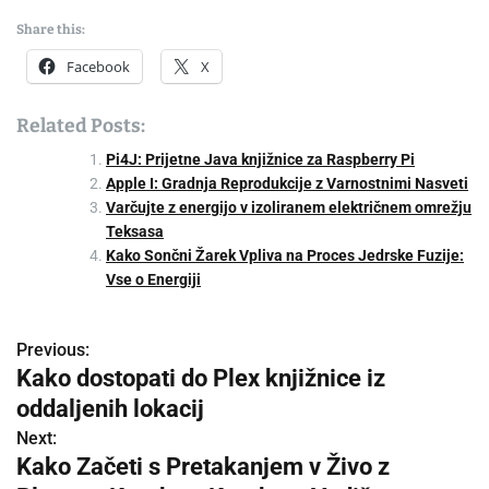
Share this:
Facebook
X
Related Posts:
Pi4J: Prijetne Java knjižnice za Raspberry Pi
Apple I: Gradnja Reprodukcije z Varnostnimi Nasveti
Varčujte z energijo v izoliranem električnem omrežju
Teksasa
Kako Sončni Žarek Vpliva na Proces Jedrske Fuzije:
Vse o Energiji
Previous:
P
Kako dostopati do Plex knjižnice iz
o
oddaljenih lokacij
s
Next:
Kako Začeti s Pretakanjem v Živo z
t