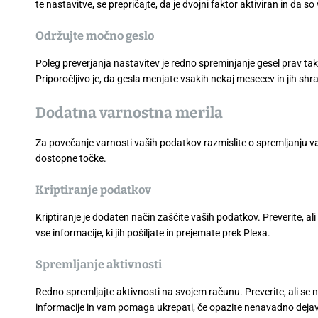
te nastavitve, se prepričajte, da je dvojni faktor aktiviran in da 
Održujte močno geslo
Poleg preverjanja nastavitev je redno spreminjanje gesel prav 
Priporočljivo je, da gesla menjate vsakih nekaj mesecev in jih sh
Dodatna varnostna merila
Za povečanje varnosti vaših podatkov razmislite o spremljanju va
dostopne točke.
Kriptiranje podatkov
Kriptiranje je dodaten način zaščite vaših podatkov. Preverite, a
vse informacije, ki jih pošiljate in prejemate prek Plexa.
Spremljanje aktivnosti
Redno spremljajte aktivnosti na svojem računu. Preverite, ali se
informacije in vam pomaga ukrepati, če opazite nenavadno deja