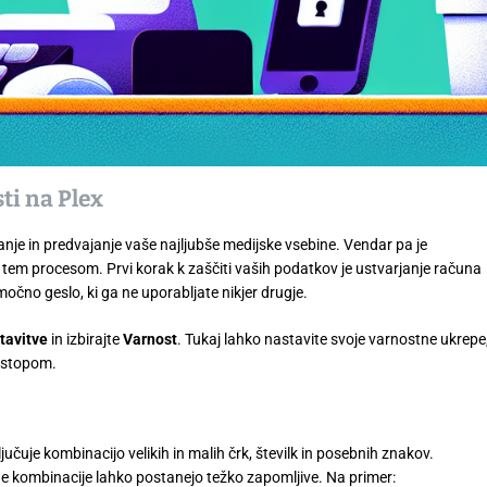
ti na Plex
anje in predvajanje vaše najljubše medijske vsebine. Vendar pa je
m procesom. Prvi korak k zaščiti vaših podatkov je ustvarjanje računa
močno geslo, ki ga ne uporabljate nikjer drugje.
tavitve
in izbirajte
Varnost
. Tukaj lahko nastavite svoje varnostne ukrepe
ostopom.
jučuje kombinacijo velikih in malih črk, številk in posebnih znakov.
čne kombinacije lahko postanejo težko zapomljive. Na primer: