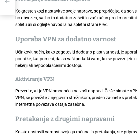
Ko greste skozi nastavitve svoje naprave, se prepričajte, da so v
bo obvezen, saj bo to dodatno zaščitilo vaš račun pred morebitnim
spletu ali si oglejte navodila na spletni strani Plex.
Uporaba VPN za dodatno varnost
Učinkovit način, kako zagotoviti dodatno plast varnosti, je upor
podatke, kar pomeni, da so vaši podatki varni, ko se povezujete n
hekerji ali nepooblaščenimi dostopi.
Aktiviranje VPN
Preverite, ali je VPN omogočen na vaši napravi. Če še nimate VPN
VPN, se povežite z njegovim strežnikom, preden začnete s pretak
internetna povezava ostaja zasebna.
Pretakanje z drugimi napravami
Ko ste nastavili varnost svojega računa in pretakanja, ste pripravlj