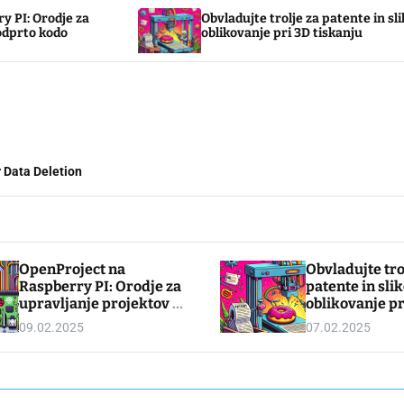
Obvladujte trolje za patente in slikovno
oblikovanje pri 3D tiskanju
 Data Deletion
OpenProject na
Obvladujte tro
Raspberry PI: Orodje za
patente in sli
upravljanje projektov z
oblikovanje pr
odprto kodo
tiskanju
09.02.2025
07.02.2025