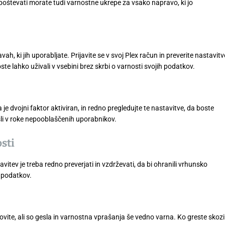
oštevati morate tudi varnostne ukrepe za vsako napravo, ki jo
h, ki jih uporabljate. Prijavite se v svoj Plex račun in preverite nastavitv
e lahko uživali v vsebini brez skrbi o varnosti svojih podatkov.
e dvojni faktor aktiviran, in redno pregledujte te nastavitve, da boste
rišli v roke nepooblaščenih uporabnikov.
sti
itev je treba redno preverjati in vzdrževati, da bi ohranili vrhunsko
h podatkov.
vite, ali so gesla in varnostna vprašanja še vedno varna. Ko greste skozi