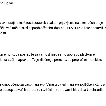
z drugimi.
aktivaciji te možnosti boste ob vsakem prijavljenju na svoj račun prejeli
iti vaš račun pred nepooblaščenimi dostopi. Preverite, ali ste nastavili t
osti.
je pomembno, da poskrbite za varnost med samo uporabo platforme.
a na vaših napravah. To je ključnega pomena, da preprečite morebitne
kanje omogočeno za vašo napravo. V nastavitvah naprave poiščite možnost
lo dostop do vaših datotek z različnimi napravami, hkrati pa bo ohranilo