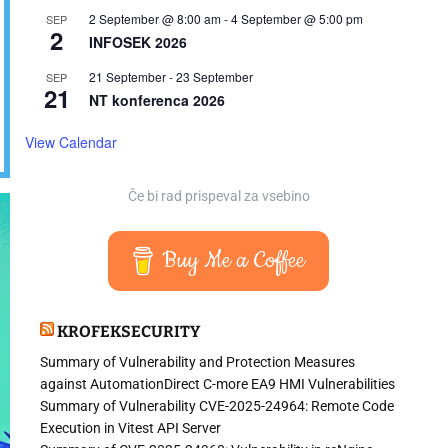
2 September @ 8:00 am
-
4 September @ 5:00 pm
SEP
2
INFOSEK 2026
21 September
-
23 September
SEP
21
NT konferenca 2026
View Calendar
Če bi rad prispeval za vsebino
Buy Me a Coffee
KROFEKSECURITY
Summary of Vulnerability and Protection Measures
against AutomationDirect C-more EA9 HMI Vulnerabilities
Summary of Vulnerability CVE-2025-24964: Remote Code
Execution in Vitest API Server