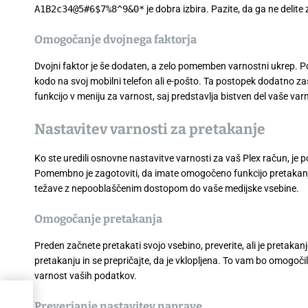
A1B2c34@5#6$7%8^9&0*
je dobra izbira. Pazite, da ga ne delite 
Omogočanje dvojnega faktorja
Dvojni faktor je še dodaten, a zelo pomemben varnostni ukrep. Po 
kodo na svoj mobilni telefon ali e-pošto. Ta postopek dodatno zašč
funkcijo v meniju za varnost, saj predstavlja bistven del vaše varn
Nastavitev varnosti za pretakanje
Ko ste uredili osnovne nastavitve varnosti za vaš Plex račun, 
Pomembno je zagotoviti, da imate omogočeno funkcijo pretakanj
težave z nepooblaščenim dostopom do vaše medijske vsebine.
Omogočanje pretakanja
Preden začnete pretakati svojo vsebino, preverite, ali je preta
pretakanju in se prepričajte, da je vklopljena. To vam bo omogoči
varnost vaših podatkov.
oj
Preverjanje nastavitev naprave