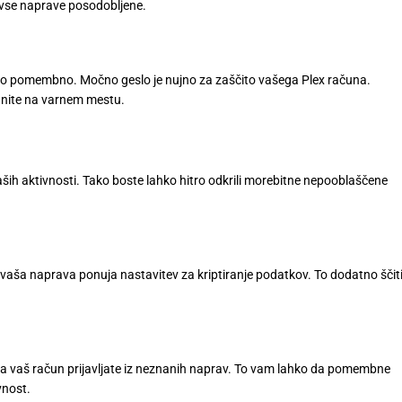
so vse naprave posodobljene.
tako pomembno. Močno geslo je nujno za zaščito vašega Plex računa.
ranite na varnem mestu.
ših aktivnosti. Tako boste lahko hitro odkrili morebitne nepooblaščene
li vaša naprava ponuja nastavitev za kriptiranje podatkov. To dodatno ščit
 na vaš račun prijavljate iz neznanih naprav. To vam lahko da pomembne
vnost.