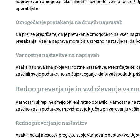
naprave vam omogoča fleksibilnost in svobodo, vendar pozor! Up
uporabljate.
Omogočanje pretakanja na drugih napravah
Najprej se prepričajte, da je pretakanje omogočeno na vseh naprava
pretakanja. Vsaka naprava mora biti ustrezno nastavljena, da bost
Varnostne nastavitve na napravah
Vsaka naprava ima svoje varnostne nastavitve. Prepričajte se, da j
zaščitili svoje podatke. To znižuje tveganje, da bi vaši podatki p
Redno preverjanje in vzdrževanje varno
Varnostni ukrepi ne smejo biti enkratno opravilo. Varnostna nastav
zaščito vaših podatkov. Previdnost je ključna pri varovanju vaši
Redno preverjanje nastavitev
Vsakih nekaj mesecev preglejte svoje varnostne nastavitve. Ugoto