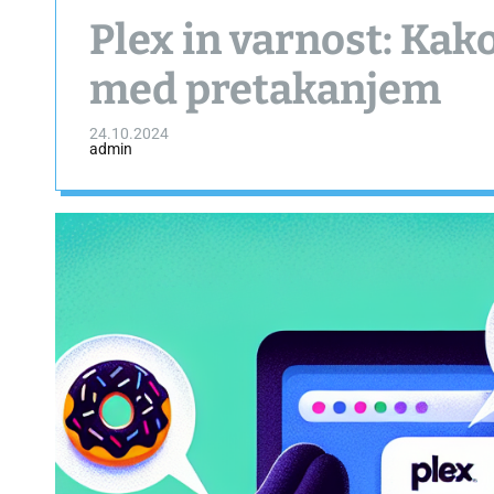
Plex in varnost: Kako
med pretakanjem
24.10.2024
admin