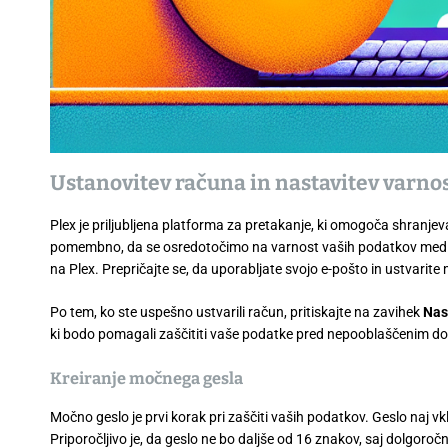
Ustanovitev računa in nastavitev varnos
Plex je priljubljena platforma za pretakanje, ki omogoča shranjev
pomembno, da se osredotočimo na varnost vaših podatkov med te
na Plex. Prepričajte se, da uporabljate svojo e-pošto in ustvarite 
Po tem, ko ste uspešno ustvarili račun, pritiskajte na zavihek
Nas
ki bodo pomagali zaščititi vaše podatke pred nepooblaščenim d
Kreiranje močnega gesla
Močno geslo je prvi korak pri zaščiti vaših podatkov. Geslo naj vkl
Priporočljivo je, da geslo ne bo daljše od 16 znakov, saj dolgoro