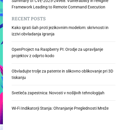
Summary of CVE-2025-24968: Vulnerability in reNgine
Framework Leading to Remote Command Execution
RECENT POSTS
Kako igrati šah proti jezikovnim modelom: skrivnosti in
izzivi obvladanja igranja
OpenProject na Raspberry PI: Orodje za upravljanje
projektov z odprto kodo
Obvladujte trolje za patente in slikovno oblikovanje pri 3D
tiskanju
Svetleča zapestnica: Novosti v nošljivih tehnologijah
Wi-Fi Indikatorji Stanja: Ohranjanje Preglednosti Mreže