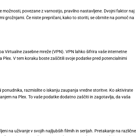
se možnosti, povezane z varnostjo, pravilno nastavljene. Dvojni faktor naj
i grožnjami. Če niste prepričani, kako to storiti, se obrnite na pomoč na
aba Virtualne zasebne mreže (VPN). VPN lahko šifrira vaše internetne
a Plex. V tem koraku boste zaščitili svoje podatke pred potencialnimi
 ponudnika, razmislite o iskanju zaupanja vredne storitve. Ko aktivirate
anjem na Plex. To vaše podatke dodatno zaščiti in zagotavlja, da vaša
eni na uživanje v svojih najljubših filmih in serijah. Pretakanje na različne