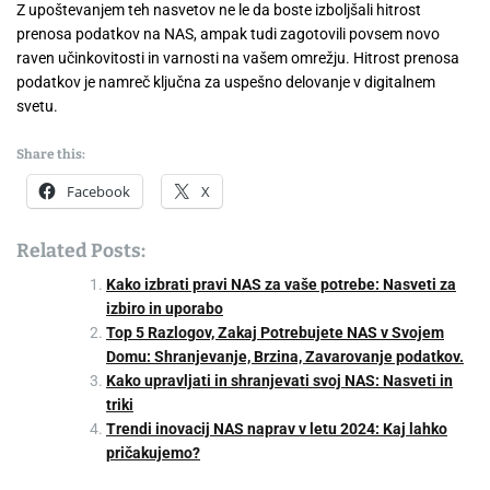
Z upoštevanjem teh nasvetov ne le da boste izboljšali hitrost
prenosa podatkov na NAS, ampak tudi zagotovili povsem novo
raven učinkovitosti in varnosti na vašem omrežju. Hitrost prenosa
podatkov je namreč ključna za uspešno delovanje v digitalnem
svetu.
Share this:
Facebook
X
Related Posts:
Kako izbrati pravi NAS za vaše potrebe: Nasveti za
izbiro in uporabo
Top 5 Razlogov, Zakaj Potrebujete NAS v Svojem
Domu: Shranjevanje, Brzina, Zavarovanje podatkov.
Kako upravljati in shranjevati svoj NAS: Nasveti in
triki
Trendi inovacij NAS naprav v letu 2024: Kaj lahko
pričakujemo?