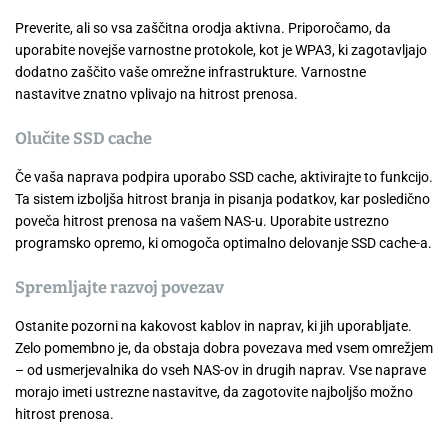
Preverite, ali so vsa zaščitna orodja aktivna. Priporočamo, da
uporabite novejše varnostne protokole, kot je WPA3, ki zagotavljajo
dodatno zaščito vaše omrežne infrastrukture. Varnostne
nastavitve znatno vplivajo na hitrost prenosa.
Olučite SSD cache
Če vaša naprava podpira uporabo SSD cache, aktivirajte to funkcijo.
Ta sistem izboljša hitrost branja in pisanja podatkov, kar posledično
poveča hitrost prenosa na vašem NAS-u. Uporabite ustrezno
programsko opremo, ki omogoča optimalno delovanje SSD cache-a.
Spremljajte razvoj povezav
Ostanite pozorni na kakovost kablov in naprav, ki jih uporabljate.
Zelo pomembno je, da obstaja dobra povezava med vsem omrežjem
– od usmerjevalnika do vseh NAS-ov in drugih naprav. Vse naprave
morajo imeti ustrezne nastavitve, da zagotovite najboljšo možno
hitrost prenosa.