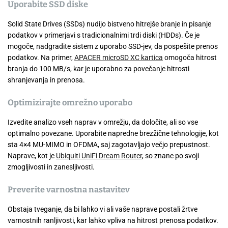
Uporabite SSD diske
Solid State Drives (SSDs) nudijo bistveno hitrejše branje in pisanje
podatkov v primerjavi s tradicionalnimi trdi diski (HDDs). Če je
mogoče, nadgradite sistem z uporabo SSD-jev, da pospešite prenos
podatkov. Na primer,
APACER microSD XC kartica
omogoča hitrost
branja do 100 MB/s, kar je uporabno za povečanje hitrosti
shranjevanja in prenosa.
Optimizirajte omrežno uporabo
Izvedite analizo vseh naprav v omrežju, da določite, ali so vse
optimalno povezane. Uporabite napredne brezžične tehnologije, kot
sta 4×4 MU-MIMO in OFDMA, saj zagotavljajo večjo prepustnost.
Naprave, kot je
Ubiquiti UniFi Dream Router
, so znane po svoji
zmogljivosti in zanesljivosti.
Preverite varnostna nastavitev
Obstaja tveganje, da bi lahko vi ali vaše naprave postali žrtve
varnostnih ranljivosti, kar lahko vpliva na hitrost prenosa podatkov.