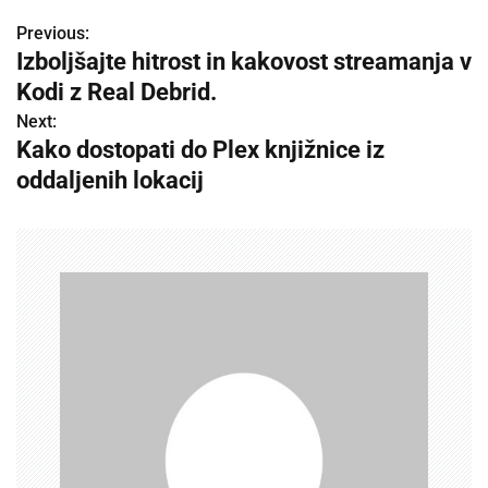
Previous:
P
Izboljšajte hitrost in kakovost streamanja v
o
Kodi z Real Debrid.
s
Next:
Kako dostopati do Plex knjižnice iz
t
oddaljenih lokacij
n
a
v
i
g
a
t