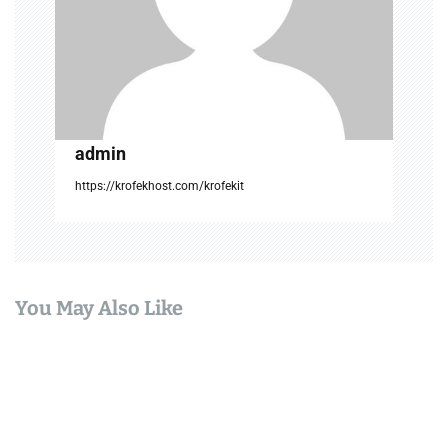
i
o
n
admin
https://krofekhost.com/krofekit
You May Also Like