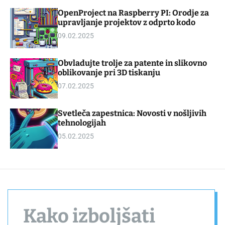
d
m
OpenProject na Raspberry PI: Orodje za
g
o
upravljanje projektov z odprto kodo
e
d
t
e
09.02.2025
Obvladujte trolje za patente in slikovno
oblikovanje pri 3D tiskanju
07.02.2025
Svetleča zapestnica: Novosti v nošljivih
tehnologijah
05.02.2025
Kako izboljšati