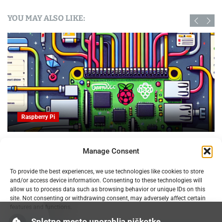
YOU MAY ALSO LIKE:
Raspberry Pi
za upravljanje
Obvladujte trolje za patente in slikovn
Manage Consent
3D tiskanju
07.02.2025
To provide the best experiences, we use technologies like cookies to store
and/or access device information. Consenting to these technologies will
allow us to process data such as browsing behavior or unique IDs on this
site. Not consenting or withdrawing consent, may adversely affect certain
features and functions.
Spletno mesto uporablja piškotke