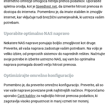
internetno omrežje omogoča hitrejši prenos podatkov. Uporabite
spletna orodja, kot je
Speedtest.net
, da izmerite hitrost prenosa in
dostopa do interneta. Pomembno je, da imate stabilen in zmogljiv
internet, kar vključuje tudi brezžični usmerjevalnik, ki ustreza vašim
potrebam.
Uporabite optimalno NAS napravo
Nekatere NAS naprave ponujajo boljšo zmogljivost kot druge.
Preverite, ali vaša naprava zadostuje vašim potrebam. Na voljo je
veliko izbire, od preprostih sistemov do naprednih rešitev. Načrtujte
svoje potrebe in izberite ustrezno NAS, saj vam bo optimalna
naprava pomagala doseči večjo hitrost prenosa.
Optimizirajte omrežno konfiguracijo
Pomembno je, da preverite omrežno konfiguracijo. Preverite, ali so
vse vaše naprave povezane prek najhitrejših načinov. Priporočamo
uporabo
Cat6 kablov
za najboljšo hitrost prenosa podatkov, ki
zagotavlja visoko prepustnost in manj vzmeti ter motenj.