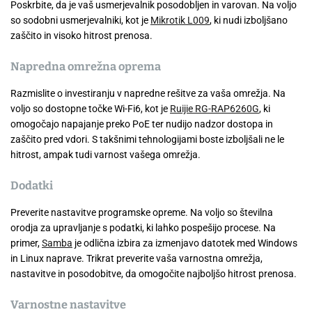
Poskrbite, da je vaš usmerjevalnik posodobljen in varovan. Na voljo
so sodobni usmerjevalniki, kot je
Mikrotik L009
, ki nudi izboljšano
zaščito in visoko hitrost prenosa.
Napredna omrežna oprema
Razmislite o investiranju v napredne rešitve za vaša omrežja. Na
voljo so dostopne točke Wi-Fi6, kot je
Ruijie RG-RAP6260G
, ki
omogočajo napajanje preko PoE ter nudijo nadzor dostopa in
zaščito pred vdori. S takšnimi tehnologijami boste izboljšali ne le
hitrost, ampak tudi varnost vašega omrežja.
Dodatki
Preverite nastavitve programske opreme. Na voljo so številna
orodja za upravljanje s podatki, ki lahko pospešijo procese. Na
primer,
Samba
je odlična izbira za izmenjavo datotek med Windows
in Linux naprave. Trikrat preverite vaša varnostna omrežja,
nastavitve in posodobitve, da omogočite najboljšo hitrost prenosa.
Varnostne nastavitve