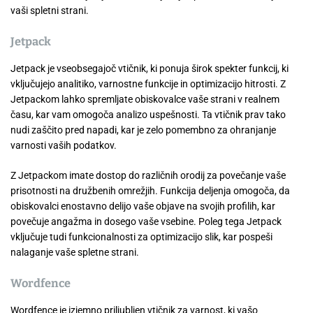
vaši spletni strani.
Jetpack
Jetpack je vseobsegajoč vtičnik, ki ponuja širok spekter funkcij, ki
vključujejo analitiko, varnostne funkcije in optimizacijo hitrosti. Z
Jetpackom lahko spremljate obiskovalce vaše strani v realnem
času, kar vam omogoča analizo uspešnosti. Ta vtičnik prav tako
nudi zaščito pred napadi, kar je zelo pomembno za ohranjanje
varnosti vaših podatkov.
Z Jetpackom imate dostop do različnih orodij za povečanje vaše
prisotnosti na družbenih omrežjih. Funkcija deljenja omogoča, da
obiskovalci enostavno delijo vaše objave na svojih profilih, kar
povečuje angažma in dosego vaše vsebine. Poleg tega Jetpack
vključuje tudi funkcionalnosti za optimizacijo slik, kar pospeši
nalaganje vaše spletne strani.
Wordfence
Wordfence je izjemno priljubljen vtičnik za varnost, ki vašo