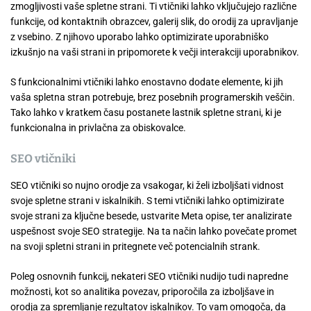
zmogljivosti vaše spletne strani. Ti vtičniki lahko vključujejo različne
funkcije, od kontaktnih obrazcev, galerij slik, do orodij za upravljanje
z vsebino. Z njihovo uporabo lahko optimizirate uporabniško
izkušnjo na vaši strani in pripomorete k večji interakciji uporabnikov.
S funkcionalnimi vtičniki lahko enostavno dodate elemente, ki jih
vaša spletna stran potrebuje, brez posebnih programerskih veščin.
Tako lahko v kratkem času postanete lastnik spletne strani, ki je
funkcionalna in privlačna za obiskovalce.
SEO vtičniki
SEO vtičniki so nujno orodje za vsakogar, ki želi izboljšati vidnost
svoje spletne strani v iskalnikih. S temi vtičniki lahko optimizirate
svoje strani za ključne besede, ustvarite Meta opise, ter analizirate
uspešnost svoje SEO strategije. Na ta način lahko povečate promet
na svoji spletni strani in pritegnete več potencialnih strank.
Poleg osnovnih funkcij, nekateri SEO vtičniki nudijo tudi napredne
možnosti, kot so analitika povezav, priporočila za izboljšave in
orodja za spremljanje rezultatov iskalnikov. To vam omogoča, da