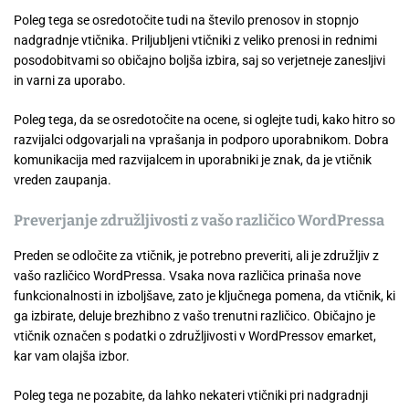
Poleg tega se osredotočite tudi na število prenosov in stopnjo
nadgradnje vtičnika. Priljubljeni vtičniki z veliko prenosi in rednimi
posodobitvami so običajno boljša izbira, saj so verjetneje zanesljivi
in varni za uporabo.
Poleg tega, da se osredotočite na ocene, si oglejte tudi, kako hitro so
razvijalci odgovarjali na vprašanja in podporo uporabnikom. Dobra
komunikacija med razvijalcem in uporabniki je znak, da je vtičnik
vreden zaupanja.
Preverjanje združljivosti z vašo različico WordPressa
Preden se odločite za vtičnik, je potrebno preveriti, ali je združljiv z
vašo različico WordPressa. Vsaka nova različica prinaša nove
funkcionalnosti in izboljšave, zato je ključnega pomena, da vtičnik, ki
ga izbirate, deluje brezhibno z vašo trenutni različico. Običajno je
vtičnik označen s podatki o združljivosti v WordPressov emarket,
kar vam olajša izbor.
Poleg tega ne pozabite, da lahko nekateri vtičniki pri nadgradnji