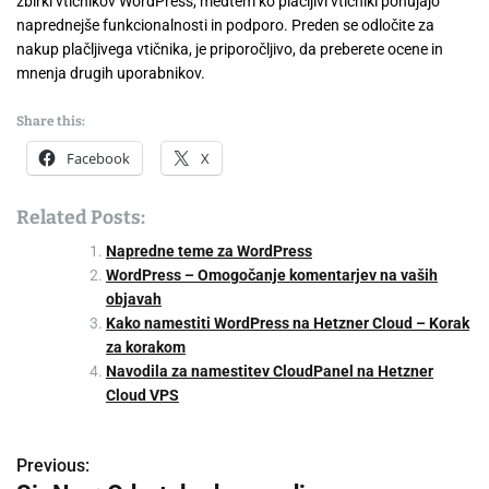
zbirki vtičnikov WordPress, medtem ko plačljivi vtičniki ponujajo
naprednejše funkcionalnosti in podporo. Preden se odločite za
nakup plačljivega vtičnika, je priporočljivo, da preberete ocene in
mnenja drugih uporabnikov.
Share this:
Facebook
X
Related Posts:
Napredne teme za WordPress
WordPress – Omogočanje komentarjev na vaših
objavah
Kako namestiti WordPress na Hetzner Cloud – Korak
za korakom
Navodila za namestitev CloudPanel na Hetzner
Cloud VPS
Previous:
P