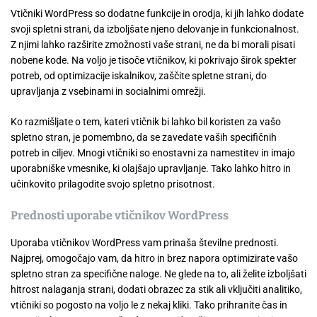
Vtičniki WordPress so dodatne funkcije in orodja, ki jih lahko dodate
svoji spletni strani, da izboljšate njeno delovanje in funkcionalnost.
Z njimi lahko razširite zmožnosti vaše strani, ne da bi morali pisati
nobene kode. Na voljo je tisoče vtičnikov, ki pokrivajo širok spekter
potreb, od optimizacije iskalnikov, zaščite spletne strani, do
upravljanja z vsebinami in socialnimi omrežji.
Ko razmišljate o tem, kateri vtičnik bi lahko bil koristen za vašo
spletno stran, je pomembno, da se zavedate vaših specifičnih
potreb in ciljev. Mnogi vtičniki so enostavni za namestitev in imajo
uporabniške vmesnike, ki olajšajo upravljanje. Tako lahko hitro in
učinkovito prilagodite svojo spletno prisotnost.
Prednosti uporabe vtičnikov WordPress
Uporaba vtičnikov WordPress vam prinaša številne prednosti.
Najprej, omogočajo vam, da hitro in brez napora optimizirate vašo
spletno stran za specifične naloge. Ne glede na to, ali želite izboljšati
hitrost nalaganja strani, dodati obrazec za stik ali vključiti analitiko,
vtičniki so pogosto na voljo le z nekaj kliki. Tako prihranite čas in