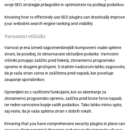
svoje SEO strategije prilagodite in optimizirate na podlagi podatkov.
Knowing how to effectively use SEO plugins can drastically improve
your website’s search engine ranking and visibility.
Varnostni vtičniki
Varnost je ena izmed najpomembnejših komponent vsake spletne
strani, še posebej, če obravnavate občutljive podatke. Varnostni
vtičniki ponujajo zaščito pred hekerji, zlonamerno programsko
opremo in drugimi grožnjami. S stalnim nadzorom lahko zagotovite,
da je vaša stran varna in zaščitena pred napadi, kar povečuje
zaupanje uporabnikov.
Opremljeni so z različnimi funkcijami, kot so skeniranje za
zlonamerno programsko opremo, zaščita pred brute force napadi,
ter redne varnostne kopije vaših podatkov. Tako lahko mirno spite,
saj veste, da je vaša spletna stran v dobrih rokah.
Knowing that you have comprehensive security plugins in place can