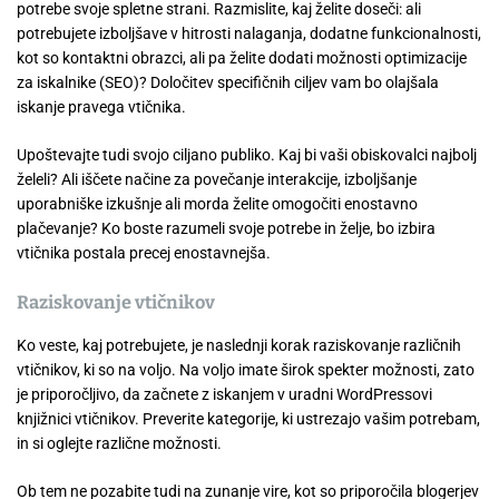
potrebe svoje spletne strani. Razmislite, kaj želite doseči: ali
potrebujete izboljšave v hitrosti nalaganja, dodatne funkcionalnosti,
kot so kontaktni obrazci, ali pa želite dodati možnosti optimizacije
za iskalnike (SEO)? Določitev specifičnih ciljev vam bo olajšala
iskanje pravega vtičnika.
Upoštevajte tudi svojo ciljano publiko. Kaj bi vaši obiskovalci najbolj
želeli? Ali iščete načine za povečanje interakcije, izboljšanje
uporabniške izkušnje ali morda želite omogočiti enostavno
plačevanje? Ko boste razumeli svoje potrebe in želje, bo izbira
vtičnika postala precej enostavnejša.
Raziskovanje vtičnikov
Ko veste, kaj potrebujete, je naslednji korak raziskovanje različnih
vtičnikov, ki so na voljo. Na voljo imate širok spekter možnosti, zato
je priporočljivo, da začnete z iskanjem v uradni WordPressovi
knjižnici vtičnikov. Preverite kategorije, ki ustrezajo vašim potrebam,
in si oglejte različne možnosti.
Ob tem ne pozabite tudi na zunanje vire, kot so priporočila blogerjev