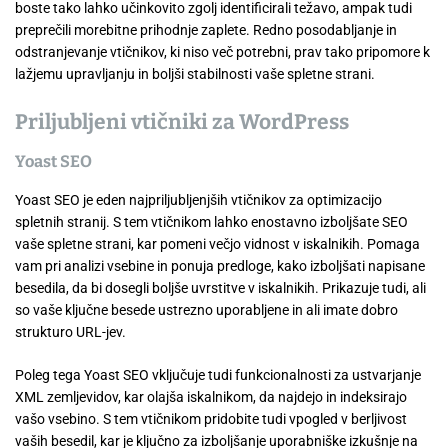
boste tako lahko učinkovito zgolj identificirali težavo, ampak tudi
preprečili morebitne prihodnje zaplete. Redno posodabljanje in
odstranjevanje vtičnikov, ki niso več potrebni, prav tako pripomore k
lažjemu upravljanju in boljši stabilnosti vaše spletne strani.
Priljubljeni vtičniki za WordPress
Yoast SEO
Yoast SEO je eden najpriljubljenjših vtičnikov za optimizacijo
spletnih stranij. S tem vtičnikom lahko enostavno izboljšate SEO
vaše spletne strani, kar pomeni večjo vidnost v iskalnikih. Pomaga
vam pri analizi vsebine in ponuja predloge, kako izboljšati napisane
besedila, da bi dosegli boljše uvrstitve v iskalnikih. Prikazuje tudi, ali
so vaše ključne besede ustrezno uporabljene in ali imate dobro
strukturo URL-jev.
Poleg tega Yoast SEO vključuje tudi funkcionalnosti za ustvarjanje
XML zemljevidov, kar olajša iskalnikom, da najdejo in indeksirajo
vašo vsebino. S tem vtičnikom pridobite tudi vpogled v berljivost
vaših besedil, kar je ključno za izboljšanje uporabniške izkušnje na