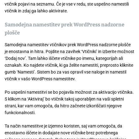
vtičnik pojavi na seznamu. Če je vse v redu, ste uspešno namestili
vtičnik in zdaj ga lahko aktivirate.
Samodejna namestitev prek WordPress nadzorne
plošče
Samodejna namestitev vtičnikov prek WordPress nadzorne plošče
je enostavna in hitra. Pojdite na zavihek ‘Vtičniki’ in izberite možnost
‘Dodaj nov’. Tam lahko iščete vtičnike po imenu, kategorijah ali
oznakah. Ko najdete vtičnik, ki ga želite namestiti, preprosto kliknite
gumb ‘Namesti’. Sistem bo za vas opravil vse naloge in namestil
vtičnik v vašo WordPress namestitev.
Po uspešni namestitvi se bo pojavila možnost za aktivacijo vtičnika.
S klikom na ‘Aktiviraj’ bo vtičnik takoj uporabljen na vaši spletni
strani, kar vam omogoča, da hitro začnete izkoriščati njegove
funkcionalnosti.
Ta način namestitve je izjemno koristen, saj vam omogoča, da
enostavno iščete in dodajate nove vtičnike brez potrebnega