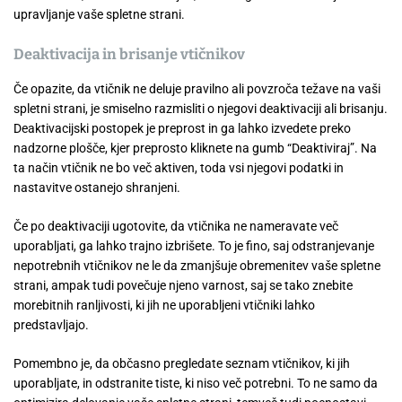
upravljanje vaše spletne strani.
Deaktivacija in brisanje vtičnikov
Če opazite, da vtičnik ne deluje pravilno ali povzroča težave na vaši
spletni strani, je smiselno razmisliti o njegovi deaktivaciji ali brisanju.
Deaktivacijski postopek je preprost in ga lahko izvedete preko
nadzorne plošče, kjer preprosto kliknete na gumb “Deaktiviraj”. Na
ta način vtičnik ne bo več aktiven, toda vsi njegovi podatki in
nastavitve ostanejo shranjeni.
Če po deaktivaciji ugotovite, da vtičnika ne nameravate več
uporabljati, ga lahko trajno izbrišete. To je fino, saj odstranjevanje
nepotrebnih vtičnikov ne le da zmanjšuje obremenitev vaše spletne
strani, ampak tudi povečuje njeno varnost, saj se tako znebite
morebitnih ranljivosti, ki jih ne uporabljeni vtičniki lahko
predstavljajo.
Pomembno je, da občasno pregledate seznam vtičnikov, ki jih
uporabljate, in odstranite tiste, ki niso več potrebni. To ne samo da