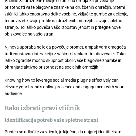
Vtičniki za družbene medije so odlična orodja za povečanje
prisotnosti vaše blagovne znamke na družbenih omrežjih. S temi
vtičniki lahko enostavno delite vsebine, vključite gumbe za deljenje,
ter povežete svoje profile na družbenih omrežjih s svojo spletno
stranjo. To lahko poveča vašo izpostavljenost in pritegne nove
obiskovalce na vašo stran.
Njihova uporaba ne le da povečuje promet, ampak vam omogoča
tudi enostavno interakcijo z vašimi strankami in oboževalci. Tako
lahko zgradite močno skupnost okoli vaše blagovne znamke in
ohranjate aktivno prisotnost na socialnih omrežjih.
Knowing how to leverage social media plugins effectively can
elevate your brand’s online presence and engagement with your
audience.
Kako izbrati pravi vtičnik
Identifikacija potreb vaše spletne strani
Preden se odločite za vtičnik, je ključno, da najprej identificirate