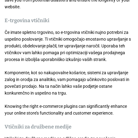
save you from potential disasters and ensure the longevity of your
website.
E-trgovina vtičniki
Če imate spletno trgovino, so e-trgovina vtičniki nujno potrebni za
uspešno poslovanje. Ti vtičniki omogočajo enostavno upravljanje s
produkti, obdelovanje plačil, ter upravljanje naročil. Uporaba teh
vtičnikov vam lahko pomaga pri optimizaciji vašega prodajnega
procesa in izboljša uporabniško izkušnjo vaših strank.
Komponente, kot so nakupovalne košarice, sistemi za upravljanje
zalog in orodja za analitiko, vam pomagajo učinkovito poslovati in
povečati prodajo. Na ta način lahko vaše podjetje ostane
konkurenčno in uspešno na trgu.
Knowing the right e-commerce plugins can significantly enhance
your online store’s functionality and customer experience.
Vtičniki za družbene medije