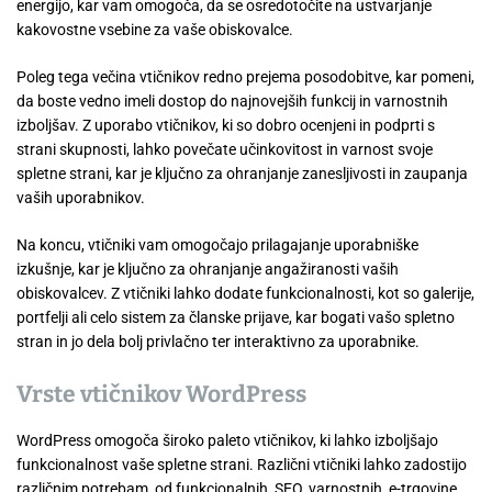
energijo, kar vam omogoča, da se osredotočite na ustvarjanje
kakovostne vsebine za vaše obiskovalce.
Poleg tega večina vtičnikov redno prejema posodobitve, kar pomeni,
da boste vedno imeli dostop do najnovejših funkcij in varnostnih
izboljšav. Z uporabo vtičnikov, ki so dobro ocenjeni in podprti s
strani skupnosti, lahko povečate učinkovitost in varnost svoje
spletne strani, kar je ključno za ohranjanje zanesljivosti in zaupanja
vaših uporabnikov.
Na koncu, vtičniki vam omogočajo prilagajanje uporabniške
izkušnje, kar je ključno za ohranjanje angažiranosti vaših
obiskovalcev. Z vtičniki lahko dodate funkcionalnosti, kot so galerije,
portfelji ali celo sistem za članske prijave, kar bogati vašo spletno
stran in jo dela bolj privlačno ter interaktivno za uporabnike.
Vrste vtičnikov WordPress
WordPress omogoča široko paleto vtičnikov, ki lahko izboljšajo
funkcionalnost vaše spletne strani. Različni vtičniki lahko zadostijo
različnim potrebam, od funkcionalnih, SEO, varnostnih, e-trgovine,