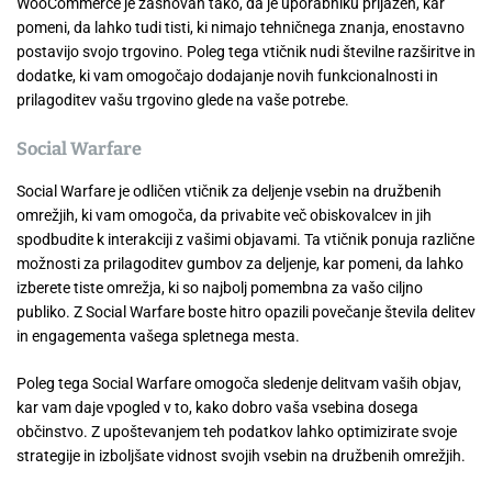
WooCommerce je zasnovan tako, da je uporabniku prijazen, kar
pomeni, da lahko tudi tisti, ki nimajo tehničnega znanja, enostavno
postavijo svojo trgovino. Poleg tega vtičnik nudi številne razširitve in
dodatke, ki vam omogočajo dodajanje novih funkcionalnosti in
prilagoditev vašu trgovino glede na vaše potrebe.
Social Warfare
Social Warfare je odličen vtičnik za deljenje vsebin na družbenih
omrežjih, ki vam omogoča, da privabite več obiskovalcev in jih
spodbudite k interakciji z vašimi objavami. Ta vtičnik ponuja različne
možnosti za prilagoditev gumbov za deljenje, kar pomeni, da lahko
izberete tiste omrežja, ki so najbolj pomembna za vašo ciljno
publiko. Z Social Warfare boste hitro opazili povečanje števila delitev
in engagementa vašega spletnega mesta.
Poleg tega Social Warfare omogoča sledenje delitvam vaših objav,
kar vam daje vpogled v to, kako dobro vaša vsebina dosega
občinstvo. Z upoštevanjem teh podatkov lahko optimizirate svoje
strategije in izboljšate vidnost svojih vsebin na družbenih omrežjih.