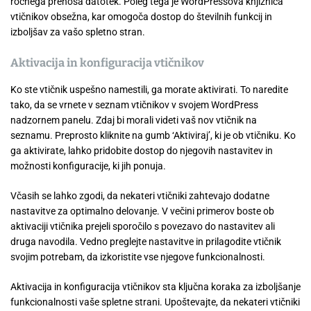
ročnega prenosa datotek. Poleg tega je WordPressova knjižnica
vtičnikov obsežna, kar omogoča dostop do številnih funkcij in
izboljšav za vašo spletno stran.
Aktivacija in konfiguracija vtičnikov
Ko ste vtičnik uspešno namestili, ga morate aktivirati. To naredite
tako, da se vrnete v seznam vtičnikov v svojem WordPress
nadzornem panelu. Zdaj bi morali videti vaš nov vtičnik na
seznamu. Preprosto kliknite na gumb ‘Aktiviraj’, ki je ob vtičniku. Ko
ga aktivirate, lahko pridobite dostop do njegovih nastavitev in
možnosti konfiguracije, ki jih ponuja.
Včasih se lahko zgodi, da nekateri vtičniki zahtevajo dodatne
nastavitve za optimalno delovanje. V večini primerov boste ob
aktivaciji vtičnika prejeli sporočilo s povezavo do nastavitev ali
druga navodila. Vedno preglejte nastavitve in prilagodite vtičnik
svojim potrebam, da izkoristite vse njegove funkcionalnosti.
Aktivacija in konfiguracija vtičnikov sta ključna koraka za izboljšanje
funkcionalnosti vaše spletne strani. Upoštevajte, da nekateri vtičniki