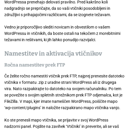
WordPressa prenehajo delovati pravilno. Pred kakršno koli
nadgradnjo se prepričajte, da so vaši vtičniki posodobljeni in
združljivi s prihajajočimi različicami, da se izognete težavam.
Vedno je priporočljivo slediti novicam in obvestilom o vašem
WordPressu in vtičnikih, da boste ostali na tekočem z morebitnimi
težavami in rešitvami, ki jih lahko ponudijo razvijalci.
Namestitev in aktivacija vtičnikov
Ročna namestitev prek FTP
Če želite ročno namestiti vtičnik prek FTP, najprej prenesite datoteko
vtičnika v formatu .zip z uradne strani WordPress ali iz drugega
vira. Nato razpakirajte to datoteko na svojem računalniku. Po tem
se povežite s svojim spletnih strežnikom prek FTP odjemalca, kot je
FileZilla. V mapi, kjer imate nameščen WordPress, poiščite mapo
‘wp-content/plugins’ in naložite razpakirano mapo vtičnika vanjo.
Ko ste prenesli mapo vtičnika, se prijavite v svoj WordPress
nadzorni panel. Pojdite na zavihek ‘Vtičniki’ in preverite, ali se vaš