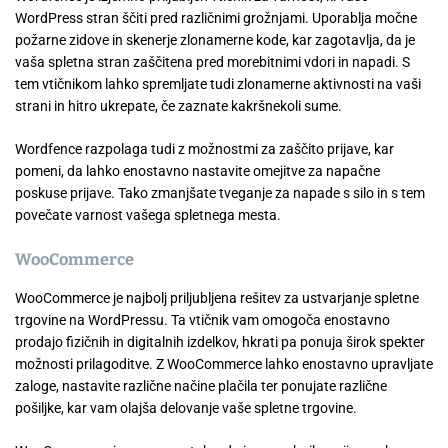
WordPress stran ščiti pred različnimi grožnjami. Uporablja močne
požarne zidove in skenerje zlonamerne kode, kar zagotavlja, da je
vaša spletna stran zaščitena pred morebitnimi vdori in napadi. S
tem vtičnikom lahko spremljate tudi zlonamerne aktivnosti na vaši
strani in hitro ukrepate, če zaznate kakršnekoli sume.
Wordfence razpolaga tudi z možnostmi za zaščito prijave, kar
pomeni, da lahko enostavno nastavite omejitve za napačne
poskuse prijave. Tako zmanjšate tveganje za napade s silo in s tem
povečate varnost vašega spletnega mesta.
WooCommerce
WooCommerce je najbolj priljubljena rešitev za ustvarjanje spletne
trgovine na WordPressu. Ta vtičnik vam omogoča enostavno
prodajo fizičnih in digitalnih izdelkov, hkrati pa ponuja širok spekter
možnosti prilagoditve. Z WooCommerce lahko enostavno upravljate
zaloge, nastavite različne načine plačila ter ponujate različne
pošiljke, kar vam olajša delovanje vaše spletne trgovine.