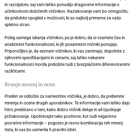
in razvijalcev, saj vam lahko ponudijo dragocene informacije o
učinkovitosti določenih vtičnikov. Raziskovanje vam bo omogočilo,
da pridobite vpogled v možnosti, ki so najbolj primerne za vašo
spletno stran.
Poleg samega iskanja vtičnikov, pa je dobro, da si vzamete čas in
analizirate funkcionalnosti, ki jih posamezni vtičniki ponujajo.
Priporočljivo je, da seznam vtičnikov, ki vas zanimajo, dopolnite z
njihovimi specifikacijami in cenami, saj lahko nekatere
funkcionalnosti morda pridobite tudi z brezplačnimi diferenciranimi
različicami.
Branje mnenj in ocen
Preden se odločite za namestitev vtičnika, je dobro, da preberete
mnenja in ocene drugih uporabnikov. Te informacije vam lahko dajo
hitro predstavo o tem, kako dobro vtičnik deluje in ali izpolnjuje
pričakovanja. Upoštevajte tako pozitivne, kot tudi negativne
povratne informacije – pogosto je ravno kombinacija teh mnenj
tista, ki vas bo usmerila h pravilni izbiri.