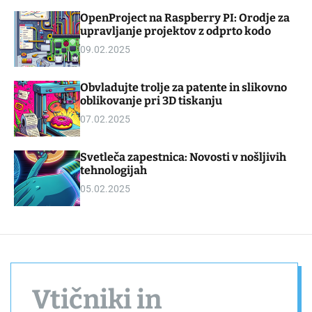
d
m
OpenProject na Raspberry PI: Orodje za
g
o
upravljanje projektov z odprto kodo
e
d
t
e
09.02.2025
Obvladujte trolje za patente in slikovno
oblikovanje pri 3D tiskanju
07.02.2025
Svetleča zapestnica: Novosti v nošljivih
tehnologijah
05.02.2025
Vtičniki in