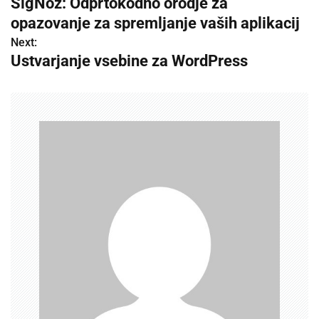
SigNoz: Odprtokodno orodje za
o
opazovanje za spremljanje vaših aplikacij
s
Next:
Ustvarjanje vsebine za WordPress
t
n
a
v
i
g
a
t
i
o