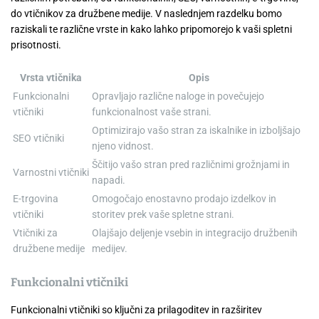
do vtičnikov za družbene medije. V naslednjem razdelku bomo
raziskali te različne vrste in kako lahko pripomorejo k vaši spletni
prisotnosti.
Vrsta vtičnika
Opis
Funkcionalni
Opravljajo različne naloge in povečujejo
vtičniki
funkcionalnost vaše strani.
Optimizirajo vašo stran za iskalnike in izboljšajo
SEO vtičniki
njeno vidnost.
Ščitijo vašo stran pred različnimi grožnjami in
Varnostni vtičniki
napadi.
E-trgovina
Omogočajo enostavno prodajo izdelkov in
vtičniki
storitev prek vaše spletne strani.
Vtičniki za
Olajšajo deljenje vsebin in integracijo družbenih
družbene medije
medijev.
Funkcionalni vtičniki
Funkcionalni vtičniki so ključni za prilagoditev in razširitev