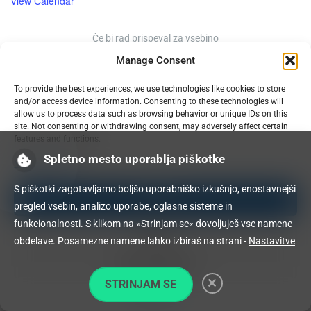
View Calendar
Če bi rad prispeval za vsebino
Manage Consent
Buy Me a Coffee
To provide the best experiences, we use technologies like cookies to store
and/or access device information. Consenting to these technologies will
allow us to process data such as browsing behavior or unique IDs on this
site. Not consenting or withdrawing consent, may adversely affect certain
KROFEKSECURITY
features and functions.
Summary of Vulnerability and Protection Measures against
Spletno mesto uporablja piškotke
Manage services
AutomationDirect C-more EA9 HMI Vulnerabilities
Summary of Vulnerability CVE-2025-24964: Remote Code Execution
S piškotki zagotavljamo boljšo uporabniško izkušnjo, enostavnejši
in Vitest API Server
Accept
pregled vsebin, analizo uporabe, oglasne sisteme in
Summary of CVE-2025-24968: Vulnerability in reNgine Framework
funkcionalnosti. S klikom na »Strinjam se« dovoljuješ vse namene
Leading to Remote Command Execution
Deny
obdelave. Posamezne namene lahko izbiraš na strani -
Nastavitve
RECENT POSTS
View preferences
Kako igrati šah proti jezikovnim modelom: skrivnosti in izzivi
STRINJAM SE
obvladanja igranja
Cookie Policy