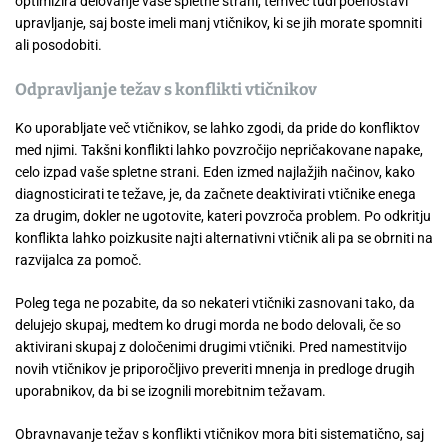
optimizira delovanje vaše spletne strani, temveč tudi poenostavi
upravljanje, saj boste imeli manj vtičnikov, ki se jih morate spomniti
ali posodobiti.
Odpravljanje težav s konflikti vtičnikov
Ko uporabljate več vtičnikov, se lahko zgodi, da pride do konfliktov
med njimi. Takšni konflikti lahko povzročijo nepričakovane napake,
celo izpad vaše spletne strani. Eden izmed najlažjih načinov, kako
diagnosticirati te težave, je, da začnete deaktivirati vtičnike enega
za drugim, dokler ne ugotovite, kateri povzroča problem. Po odkritju
konflikta lahko poizkusite najti alternativni vtičnik ali pa se obrniti na
razvijalca za pomoč.
Poleg tega ne pozabite, da so nekateri vtičniki zasnovani tako, da
delujejo skupaj, medtem ko drugi morda ne bodo delovali, če so
aktivirani skupaj z določenimi drugimi vtičniki. Pred namestitvijo
novih vtičnikov je priporočljivo preveriti mnenja in predloge drugih
uporabnikov, da bi se izognili morebitnim težavam.
Obravnavanje težav s konflikti vtičnikov mora biti sistematično, saj