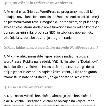
Q: Kaj so vtičniki in razširitve za WordPress?
A: Vtičniki in razširitve za WordPress so programski moduli, ki
dodajajo nove funkcionalnosti in možnosti spletni strani, ki temelji
na platformi WordPress. Omogočajo uporabnikom, da prilagodijo
svoje spletne strani, dodajo nove funkcionalnosti (kot so kontaktni
obrazci, galerije slike, orodja za SEO) in izboljšajo uporabniško
izkušnjo brez potrebe po znanju programiranja.
Q: Kako lahko namestim vtičnike na svojo WordPress stran?
A: Vtičnike lahko namestite neposredno z nadzorne plošče
WordPressa. Pojdite na razdelek “Vtičniki” in izberite “Dodaj novi”.
Tu lahko iščete vtičnike po imenu ali filtrirate rezultate glede na
priljubljenost in ocene. Ko najdete želeni vtičnik, kliknite na gumb
“Namesti” in nato na “Aktiviraj”, da ga dodate na svojo stran.
Q: Ali so vsi vtičniki brezplačni?
A: Ne, niso vsi vtičniki brezplačni. Obstajajo tako brezplačni kot
plačljivi vtičniki. Brezplačni vtičniki so običajno na voljo v uradni