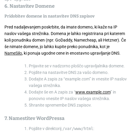
6. Nastavitev Domene
Pridobitev domene in nastavitev DNS zapisov
Pred nadaljevanjem poskrbite, da imate domeno, ki kaže na IP
naslov vašega strežnika. Domena je lahko registrirana pri katerem
koli ponudniku domen (npr. GoDaddy, Namecheap, ali Hetzner). Če
še nimate domene, jo lahko kupite preko ponudnika, kot je
NameSilo
, ki ponuja ugodne cene in enostavno upravljanje DNS.
Prijavite se v nadzorno ploščo upravljalnika domene.
Pojdite na nastavitve DNS za vašo domeno.
Dodajte A zapis za “example.com” in vnesite IP naslov
vašega strežnika.
Dodajte še en A zapis za “
www.example.com
” in
ponovno vnesite IP naslov vašega strežnika.
Shranite spremembe DNS zapisov.
7. Namestitev WordPressa
Pojdite v direktorij
/var/www/html
: