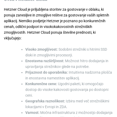
Hetzner Cloud je priljubljena storitev za gostovanje v oblaku, ki
ponuja zanesljive in zmogljive rešitve za gostovanje vaših spletnih
aplikacij. Nemško podjetje Hetzner je poznano po konkurenčnih
cenah, odlični podpori in visokokakovostnih strežniških
zmogljivostih. Hetzner Cloud ponuja številne prednosti, ki
vključujejo:
Visoko zmogljivost:
Sodobni strežniki s hitrimi SSD
diski in zmogljivimi procesorji.
Enostavna razširljivost:
Možnost hitro dodajanja in
upravljanja strežnikov glede na potrebe.
Prijaznost do uporabnika:
Intuitivna nadzorna plošča
in enostavna namestitev aplikacij.
Konkurenčne cene:
Ugodni paketi, ki omogočajo
dostop do visoke kakovosti gostovanja po dostopni
ceni.
Geografska raznolikost:
Izbira med več strežniškimi
lokacijami v Evropi in ZDA.
Varnost:
Močna infrastruktura z možnostjo dodajanja