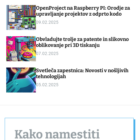
d
m
OpenProject na Raspberry PI: Orodje za
g
o
upravljanje projektov z odprto kodo
e
d
t
e
09.02.2025
Obvladujte trolje za patente in slikovno
oblikovanje pri 3D tiskanju
07.02.2025
Svetleča zapestnica: Novosti v nošljivih
tehnologijah
05.02.2025
Kako namestiti