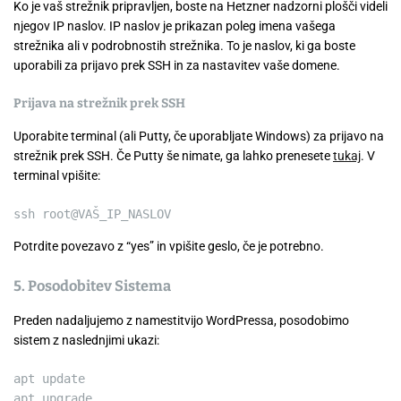
Ko je vaš strežnik pripravljen, boste na Hetzner nadzorni plošči videli
njegov IP naslov. IP naslov je prikazan poleg imena vašega
strežnika ali v podrobnostih strežnika. To je naslov, ki ga boste
uporabili za prijavo prek SSH in za nastavitev vaše domene.
Prijava na strežnik prek SSH
Uporabite terminal (ali Putty, če uporabljate Windows) za prijavo na
strežnik prek SSH. Če Putty še nimate, ga lahko prenesete
tukaj
. V
terminal vpišite:
ssh root
@VA
Š_IP_NASLOV
Potrdite povezavo z “yes” in vpišite geslo, če je potrebno.
5. Posodobitev Sistema
Preden nadaljujemo z namestitvijo WordPressa, posodobimo
sistem z naslednjimi ukazi:
apt
update
apt upgrade