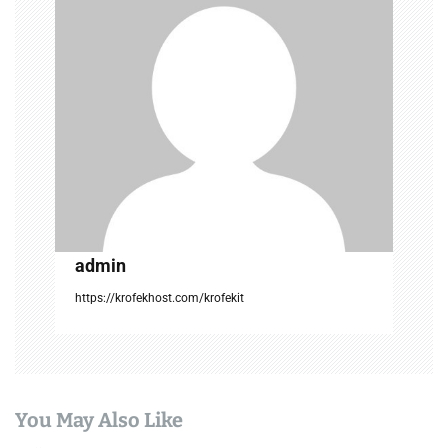
g
a
t
i
o
n
admin
https://krofekhost.com/krofekit
You May Also Like