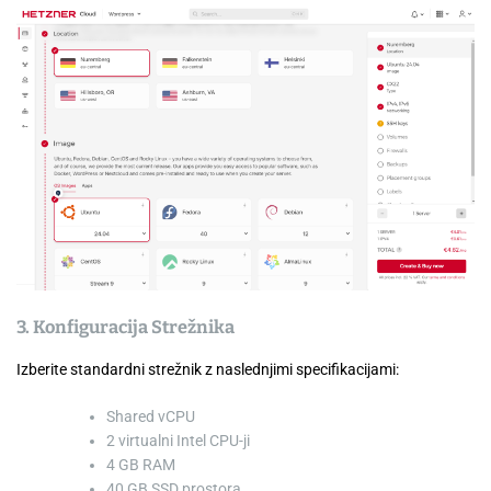
3. Konfiguracija Strežnika
Izberite standardni strežnik z naslednjimi specifikacijami:
Shared vCPU
2 virtualni Intel CPU-ji
4 GB RAM
40 GB SSD prostora