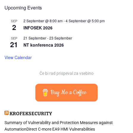
Upcoming Events
2 September @ 8:00 am
-
4 September @ 5:00 pm
SEP
2
INFOSEK 2026
21 September
-
23 September
SEP
21
NT konferenca 2026
View Calendar
Če bi rad prispeval za vsebino
Buy Me a Coffee
KROFEKSECURITY
Summary of Vulnerability and Protection Measures against
AutomationDirect C-more EA9 HMI Vulnerabilities