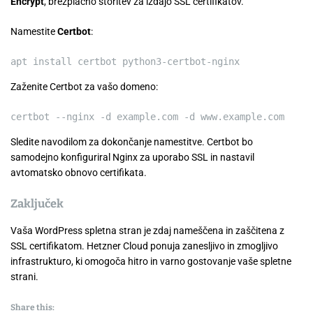
Encrypt
, brezplačno storitev za izdajo SSL certifikatov.
Namestite
Certbot
:
apt install certbot python3-certbot-nginx
Zaženite Certbot za vašo domeno:
certbot
--nginx
-d example
.com
-d www
.example
.com
Sledite navodilom za dokončanje namestitve. Certbot bo
samodejno konfiguriral Nginx za uporabo SSL in nastavil
avtomatsko obnovo certifikata.
Zaključek
Vaša WordPress spletna stran je zdaj nameščena in zaščitena z
SSL certifikatom. Hetzner Cloud ponuja zanesljivo in zmogljivo
infrastrukturo, ki omogoča hitro in varno gostovanje vaše spletne
strani.
Share this: