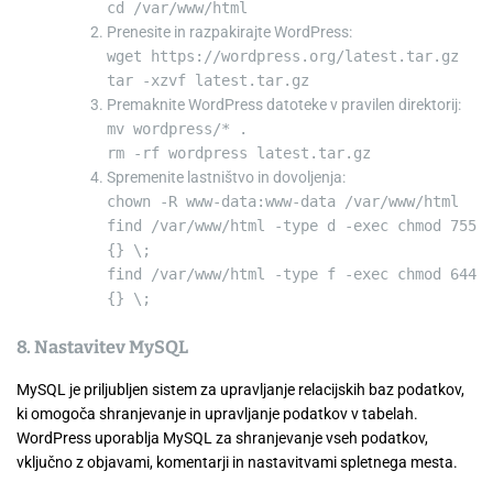
cd
/var/www/html
Prenesite in razpakirajte WordPress:
wget https:
//wordpress.org/latest.tar.gz
tar -xzvf latest.tar.gz
Premaknite WordPress datoteke v pravilen direktorij:
mv
wordpress/* .
rm
-rf wordpress latest.tar.gz
Spremenite lastništvo in dovoljenja:
chown
-R www-data:www-data /var/www/html
find /var/www/html -
type
d -
exec
chmod
755
{} \;
find /var/www/html -
type
f -
exec
chmod
644
{} \;
8. Nastavitev MySQL
MySQL je priljubljen sistem za upravljanje relacijskih baz podatkov,
ki omogoča shranjevanje in upravljanje podatkov v tabelah.
WordPress uporablja MySQL za shranjevanje vseh podatkov,
vključno z objavami, komentarji in nastavitvami spletnega mesta.