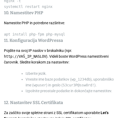
nginx -t
systemctl restart nginx
10. Namestitev PHP
Namestite PHP in potrebne razširitve:
apt install php-fpm php-mysql
11. Konfiguracija WordPressa
Pojdite na svoj IP naslov v brskalniku (npr.
http://VAŠ_IP_NASLOV
). Videli boste WordPress namestitveni
čarovnik. Sledite korakom za nastavitev:
Izberite jezik.
Vnesite ime baze podatkov (
wp_1234db
), uporabniško
ime (
wpuser
) in geslo (
S3cur3P@ssw0rd!
).
Izpolnite preostale podatke in dokončajte namestitev.
12. Nastavitev SSL Certifikata
Za zaščito svoje spletne strani z SSL certifikatom uporabite
Let’s