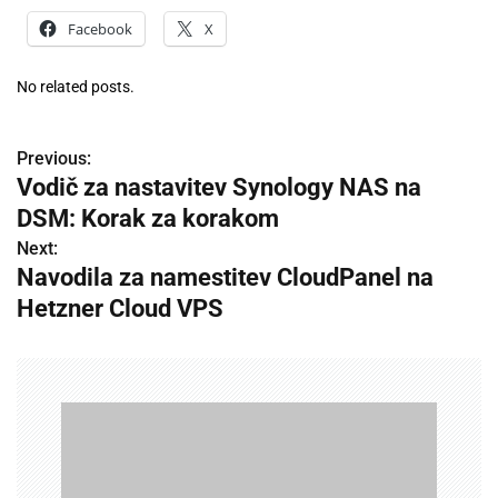
Facebook
X
No related posts.
Previous:
P
Vodič za nastavitev Synology NAS na
o
DSM: Korak za korakom
s
Next:
Navodila za namestitev CloudPanel na
t
Hetzner Cloud VPS
n
a
v
i