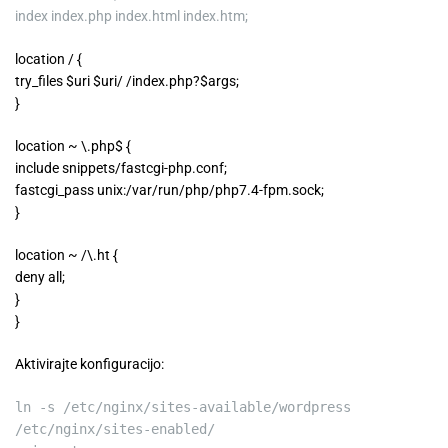
index index.php index.html index.htm;
location / {
try_files
$uri
$uri
/ /index.php?
$args
;
}
location ~ \.php$ {
include snippets/fastcgi-php.conf;
fastcgi_pass unix:/var/run/php/php7.4-fpm.sock;
}
location ~ /\.ht {
deny all;
}
}
Aktivirajte konfiguracijo:
ln
-s /etc/nginx/sites-available/wordpress
/etc/nginx/sites-enabled/