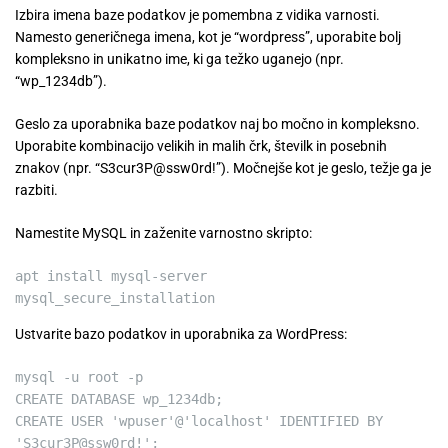
Izbira imena baze podatkov je pomembna z vidika varnosti.
Namesto generičnega imena, kot je “wordpress”, uporabite bolj
kompleksno in unikatno ime, ki ga težko uganejo (npr.
“wp_1234db”).
Geslo za uporabnika baze podatkov naj bo močno in kompleksno.
Uporabite kombinacijo velikih in malih črk, številk in posebnih
znakov (npr. “S3cur3P@ssw0rd!”). Močnejše kot je geslo, težje ga je
razbiti.
Namestite MySQL in zaženite varnostno skripto:
apt install mysql-server
mysql_secure_installation
Ustvarite bazo podatkov in uporabnika za WordPress:
mysql
-
u root
-
p
CREATE
DATABASE wp_1234db;
CREATE
USER
'wpuser'
@
'localhost'
IDENTIFIED
BY
'S3cur3P@ssw0rd!'
;