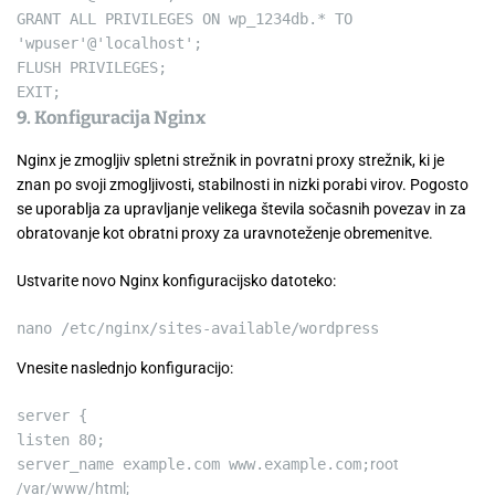
GRANT
ALL
PRIVILEGES
ON
wp_1234db.
*
TO
'wpuser'
@
'localhost'
;
FLUSH PRIVILEGES;
EXIT;
9. Konfiguracija Nginx
Nginx je zmogljiv spletni strežnik in povratni proxy strežnik, ki je
znan po svoji zmogljivosti, stabilnosti in nizki porabi virov. Pogosto
se uporablja za upravljanje velikega števila sočasnih povezav in za
obratovanje kot obratni proxy za uravnoteženje obremenitve.
Ustvarite novo Nginx konfiguracijsko datoteko:
nano /etc/nginx/sites-available/wordpress
Vnesite naslednjo konfiguracijo:
server {
listen 80;
server_name example.com www.example.com;
root
/var/www/html;