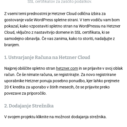
SSL certifikatov za zaščito podatkov.
Z vsemi temi prednostmi je Hetzner Cloud odlična izbira za
gostovanje vaše WordPress spletne strani. V tem vodiču vam bom
pokazal, kako vzpostaviti spletno stran na WordPressu na Hetzner
Cloud, vključno z nastavitvijo domene in SSL certifikata, ki se
samodejno obnavlja. Če vas zanima, kako to storiti, nadaljujte z
branjem.
1. Ustvarjanje Računa na Hetzner Cloud
Najprej obiščite spletno stran
hetzner.com
in se prijavite v svoj oblak
račun. Če še nimate računa, se registrirajte. Za novo registrirane
uporabnike Hetzner ponuja posebno ponudbo, kjer lahko prejmete
20 € kredita za uporabo v štirih mesecih, če se prijavite preko
povezave za priporočilo.
2. Dodajanje Strežnika
V svojem projektu kliknite na možnost dodajanja strežnika.