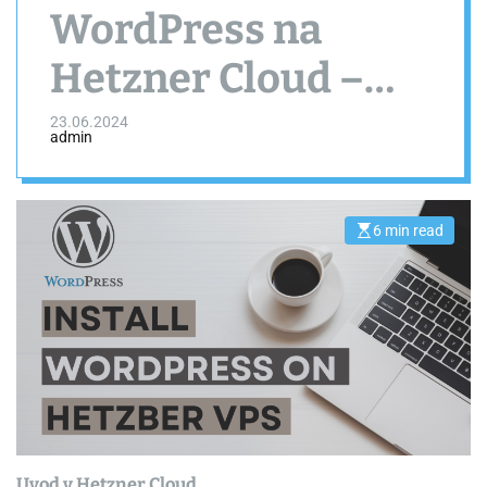
WordPress na
Hetzner Cloud –
Korak za korakom
23.06.2024
admin
6 min read
E
s
t
i
m
a
t
e
d
r
e
a
d
t
i
m
e
Uvod v Hetzner Cloud