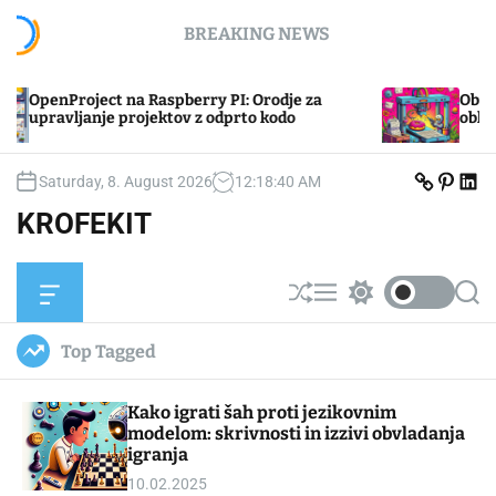
S
BREAKING NEWS
k
i
p
nProject na Raspberry PI: Orodje za
Obvladujte t
t
avljanje projektov z odprto kodo
oblikovanje 
o
c
X
P
L
o
Saturday, 8. August 2026
12
:
18
:
41
AM
(
i
i
n
t
n
n
KROFEKIT
w
t
k
t
i
e
e
e
t
r
d
t
e
I
n
e
s
n
O
S
M
S
S
r
t
t
)
f
h
e
w
e
f
u
n
i
a
Top Tagged
c
ff
u
t
r
a
l
c
c
n
e
h
h
Kako igrati šah proti jezikovnim
v
c
a
o
modelom: skrivnosti in izzivi obvladanja
s
l
igranja
W
o
10.02.2025
i
r