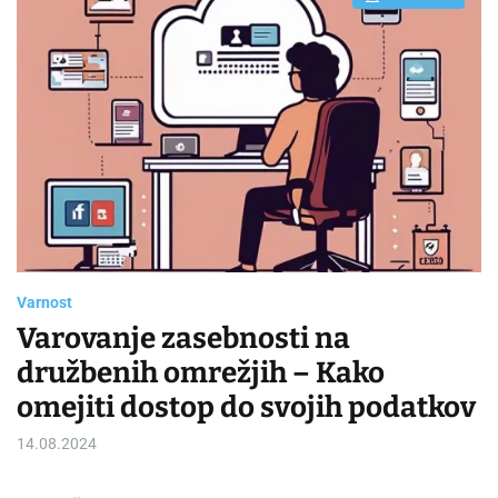
E
s
t
i
m
a
t
e
d
r
e
a
d
t
i
m
e
Varnost
Varovanje zasebnosti na
družbenih omrežjih – Kako
omejiti dostop do svojih podatkov
14.08.2024