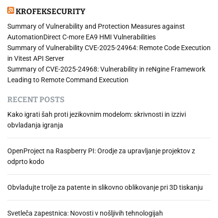
b
KROFEKSECURITY
n
o
Summary of Vulnerability and Protection Measures against
s
AutomationDirect C-more EA9 HMI Vulnerabilities
t
Summary of Vulnerability CVE-2025-24964: Remote Code Execution
i
in Vitest API Server
n
Summary of CVE-2025-24968: Vulnerability in reNgine Framework
a
Leading to Remote Command Execution
d
RECENT POSTS
r
u
Kako igrati šah proti jezikovnim modelom: skrivnosti in izzivi
ž
obvladanja igranja
b
e
OpenProject na Raspberry PI: Orodje za upravljanje projektov z
n
odprto kodo
i
h
o
Obvladujte trolje za patente in slikovno oblikovanje pri 3D tiskanju
m
r
Svetleča zapestnica: Novosti v nošljivih tehnologijah