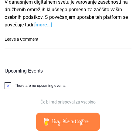
V današnjem digitalnem svetu je varovanje zasebnosti na
družbenih omrežjih ključnega pomena za zaščito vaših
osebnih podatkov. S povečanjem uporabe teh platform se
povečuje tudi
[more…]
o
Leave a Comment
n
V
a
r
Upcoming Events
o
v
There are no upcoming events.
a
N
o
n
t
j
i
Če bi rad prispeval za vsebino
e
c
e
z
a
Buy Me a Coffee
s
e