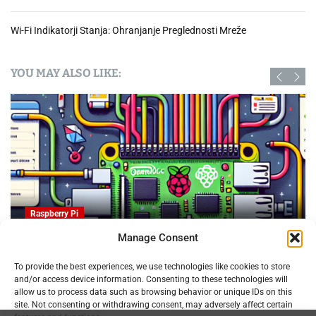
e
ž
Wi-Fi Indikatorji Stanja: Ohranjanje Preglednosti Mreže
j
i
h
YOU MAY ALSO LIKE:
–
K
a
k
o
o
m
e
j
Raspberry Pi
i
t
Manage Consent
i
OpenProject na Raspberry PI: Orodje za upravljanje
d
To provide the best experiences, we use technologies like cookies to store
projektov z odprto kodo
and/or access device information. Consenting to these technologies will
o
09.02.2025
allow us to process data such as browsing behavior or unique IDs on this
s
site. Not consenting or withdrawing consent, may adversely affect certain
t