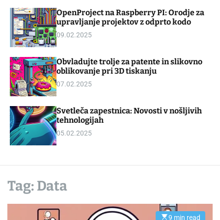
d
m
OpenProject na Raspberry PI: Orodje za
g
o
upravljanje projektov z odprto kodo
e
d
t
e
09.02.2025
Obvladujte trolje za patente in slikovno
oblikovanje pri 3D tiskanju
07.02.2025
Svetleča zapestnica: Novosti v nošljivih
tehnologijah
05.02.2025
Tag:
Data
9 min read