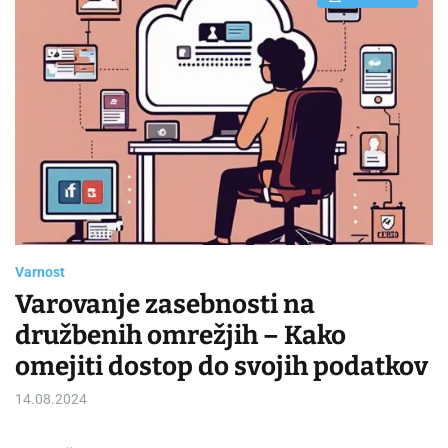
E
s
t
i
m
a
t
e
d
r
e
a
d
t
i
m
e
Varnost
Varovanje zasebnosti na
družbenih omrežjih – Kako
omejiti dostop do svojih podatkov
14.08.2024