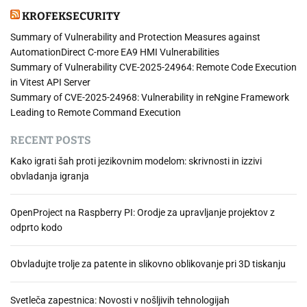
b
KROFEKSECURITY
n
o
Summary of Vulnerability and Protection Measures against
s
AutomationDirect C-more EA9 HMI Vulnerabilities
t
Summary of Vulnerability CVE-2025-24964: Remote Code Execution
i
in Vitest API Server
n
Summary of CVE-2025-24968: Vulnerability in reNgine Framework
a
Leading to Remote Command Execution
d
RECENT POSTS
r
u
Kako igrati šah proti jezikovnim modelom: skrivnosti in izzivi
ž
obvladanja igranja
b
e
OpenProject na Raspberry PI: Orodje za upravljanje projektov z
n
odprto kodo
i
h
o
Obvladujte trolje za patente in slikovno oblikovanje pri 3D tiskanju
m
r
Svetleča zapestnica: Novosti v nošljivih tehnologijah