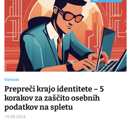
E
s
t
i
m
a
t
e
d
r
e
a
d
t
i
m
e
Varnost
Prepreči krajo identitete – 5
korakov za zaščito osebnih
podatkov na spletu
15.08.2024