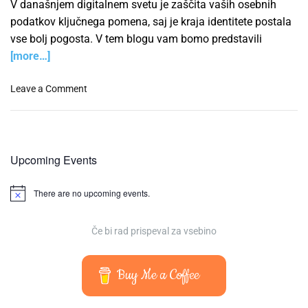
V današnjem digitalnem svetu je zaščita vaših osebnih
podatkov ključnega pomena, saj je kraja identitete postala
vse bolj pogosta. V tem blogu vam bomo predstavili
[more…]
o
Leave a Comment
n
P
r
e
Upcoming Events
p
r
There are no upcoming events.
e
N
o
č
t
i
i
Če bi rad prispeval za vsebino
k
c
e
r
a
Buy Me a Coffee
j
o