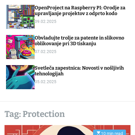
d
m
OpenProject na Raspberry PI: Orodje za
g
o
upravljanje projektov z odprto kodo
e
d
t
e
09.02.2025
Obvladujte trolje za patente in slikovno
oblikovanje pri 3D tiskanju
07.02.2025
Svetleča zapestnica: Novosti v nošljivih
tehnologijah
05.02.2025
Tag:
Protection
10 min read