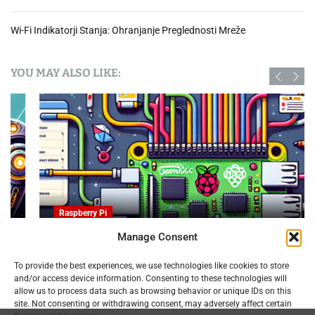
a
z
Wi-Fi Indikatorji Stanja: Ohranjanje Preglednosti Mreže
a
š
č
YOU MAY ALSO LIKE:
i
t
o
o
s
e
b
n
i
Raspberry Pi
h
p
Manage Consent
o
OpenProject na Raspberry PI: Orodje za upravljanje
d
To provide the best experiences, we use technologies like cookies to store
projektov z odprto kodo
and/or access device information. Consenting to these technologies will
a
09.02.2025
allow us to process data such as browsing behavior or unique IDs on this
t
site. Not consenting or withdrawing consent, may adversely affect certain
k