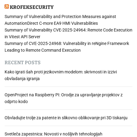
i
KROFEKSECURITY
d
e
Summary of Vulnerability and Protection Measures against
n
AutomationDirect C-more EA9 HMI Vulnerabilities
t
Summary of Vulnerability CVE-2025-24964: Remote Code Execution
i
in Vitest API Server
t
Summary of CVE-2025-24968: Vulnerability in reNgine Framework
e
Leading to Remote Command Execution
t
RECENT POSTS
e
–
Kako igrati šah proti jezikovnim modelom: skrivnosti in izzivi
5
obvladanja igranja
k
o
OpenProject na Raspberry PI: Orodje za upravljanje projektov z
r
odprto kodo
a
k
o
Obvladujte trolje za patente in slikovno oblikovanje pri 3D tiskanju
v
z
Svetleča zapestnica: Novosti v nošljivih tehnologijah