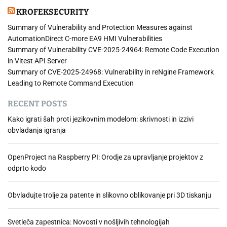
i
KROFEKSECURITY
d
e
Summary of Vulnerability and Protection Measures against
n
AutomationDirect C-more EA9 HMI Vulnerabilities
t
Summary of Vulnerability CVE-2025-24964: Remote Code Execution
i
in Vitest API Server
t
Summary of CVE-2025-24968: Vulnerability in reNgine Framework
e
Leading to Remote Command Execution
t
RECENT POSTS
e
–
Kako igrati šah proti jezikovnim modelom: skrivnosti in izzivi
5
obvladanja igranja
k
o
OpenProject na Raspberry PI: Orodje za upravljanje projektov z
r
odprto kodo
a
k
o
Obvladujte trolje za patente in slikovno oblikovanje pri 3D tiskanju
v
z
Svetleča zapestnica: Novosti v nošljivih tehnologijah