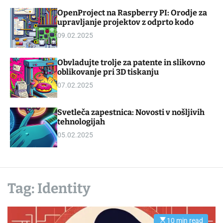
d
m
OpenProject na Raspberry PI: Orodje za
g
o
upravljanje projektov z odprto kodo
e
d
t
e
09.02.2025
Obvladujte trolje za patente in slikovno
oblikovanje pri 3D tiskanju
07.02.2025
Svetleča zapestnica: Novosti v nošljivih
tehnologijah
05.02.2025
Tag:
Identity
10 min read