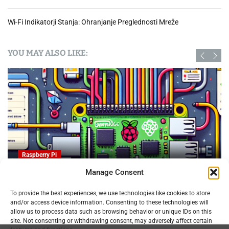
a
z
Wi-Fi Indikatorji Stanja: Ohranjanje Preglednosti Mreže
a
š
č
YOU MAY ALSO LIKE:
i
t
o
o
s
e
b
n
i
Raspberry Pi
h
p
Manage Consent
o
OpenProject na Raspberry PI: Orodje za upravljanje
d
To provide the best experiences, we use technologies like cookies to store
projektov z odprto kodo
and/or access device information. Consenting to these technologies will
a
09.02.2025
allow us to process data such as browsing behavior or unique IDs on this
t
site. Not consenting or withdrawing consent, may adversely affect certain
k