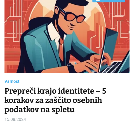
E
s
t
i
m
a
t
e
d
r
e
a
d
t
i
m
e
Varnost
Prepreči krajo identitete – 5
korakov za zaščito osebnih
podatkov na spletu
15.08.2024