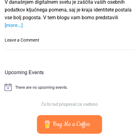
V današnjem digitalnem svetu je zaščita vaših osebnih
podatkov ključnega pomena, saj je kraja identitete postala
vse bolj pogosta. V tem blogu vam bomo predstavili
[more…]
o
Leave a Comment
n
P
r
e
Upcoming Events
p
r
There are no upcoming events.
e
N
o
č
t
i
i
Če bi rad prispeval za vsebino
k
c
e
r
a
Buy Me a Coffee
j
o