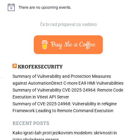
There are no upcoming events.
N
o
t
i
Če bi rad prispeval za vsebino
c
e
Buy Me a Coffee
KROFEKSECURITY
Summary of Vulnerability and Protection Measures
against AutomationDirect C-more EA9 HMI Vulnerabilities
Summary of Vulnerability CVE-2025-24964: Remote Code
Execution in Vitest API Server
Summary of CVE-2025-24968: Vulnerability in reNgine
Framework Leading to Remote Command Execution
RECENT POSTS
Kako igrati šah proti jezikovnim modelom: skrivnosti in
izzivi obvladanja igranja