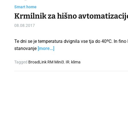
Smart home
Krmilnik za hišno avtomatizaci
08.08.2017
Te dni se je temperatura dvignila vse tja do 40ºC. In fino 
stanovanje
[more…]
Tagged
BroadLink RM Mini3
,
IR
,
klima