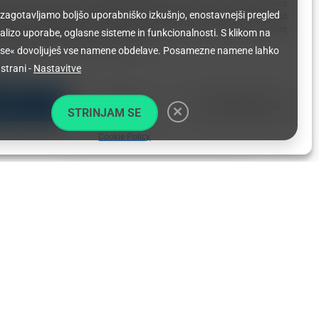
he best experiences, we use technologies like cookies to store and/or access
i zagotavljamo boljšo uporabniško izkušnjo, enostavnejši pregled
mation. Consenting to these technologies will allow us to process data such
behavior or unique IDs on this site. Not consenting or withdrawing consent,
alizo uporabe, oglasne sisteme in funkcionalnosti. S klikom na
y affect certain features and functions.
 se« dovoljuješ vse namene obdelave. Posamezne namene lahko
ices
 strani -
Nastavitve
ccept
Deny
View preferences
STRINJAM SE
Thank you for visiting. You
can now buy me a coffee!
Cookie Policy