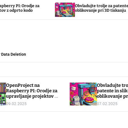
: Orodje za
Obvladujte trolje za patente in slikov
to kodo
oblikovanje pri 3D tiskanju
 Data Deletion
OpenProject na
Obvladujte tro
Raspberry PI: Orodje za
patente in sli
upravljanje projektov z
oblikovanje pr
odprto kodo
tiskanju
09.02.2025
07.02.2025