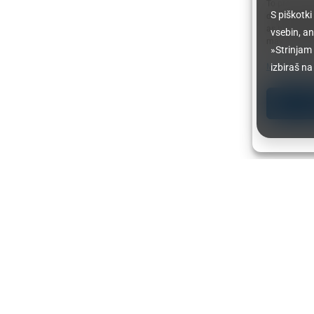
To provide t
S piškotk
device infor
as browsing 
vsebin, an
may adversel
»Strinjam
Manage serv
izbiraš na
A