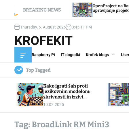
S
ti jezikovnim modelom:
OpenProject na Raspberry PI
k
BREAKING NEWS
obvladanja igranja
upravljanje projektov z odpr
i
p
Thursday, 6. August 2026
3
:
45
:
12
PM
t
o
KROFEKIT
c
o
n
Raspberry Pi
IT dogodki
Krofek blogs
User
O
t
f
e
f
Top Tagged
c
n
a
t
n
Kako igrati šah proti
v
a
jezikovnim modelom:
s
skrivnosti in izzivi
W
obvladanja igranja
10.02.2025
i
d
g
e
Tag:
BroadLink RM Mini3
t