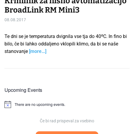
Krmilnik za hišno avtomatizacijo
BroadLink RM Mini3
08.08.2017
Te dni se je temperatura dvignila vse tja do 40ºC. In fino bi
bilo, če bi lahko oddaljeno vklopili klimo, da bi se naše
stanovanje
[more…]
Upcoming Events
There are no upcoming events.
N
o
t
i
Če bi rad prispeval za vsebino
c
e