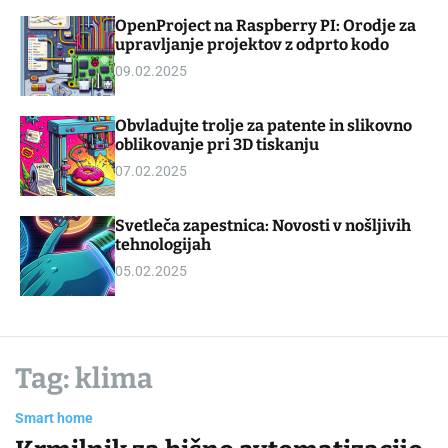
d
m
OpenProject na Raspberry PI: Orodje za
g
o
upravljanje projektov z odprto kodo
e
d
t
e
09.02.2025
Obvladujte trolje za patente in slikovno
oblikovanje pri 3D tiskanju
07.02.2025
Svetleča zapestnica: Novosti v nošljivih
tehnologijah
05.02.2025
Tag:
klima
Smart home