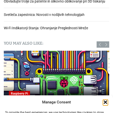
Obvladujte trolje za patente in slikovno oblikovanje pri 3D tiskanju
Svetleča zapestnica: Novosti v nošljivih tehnologijah
Wi-Fi Indikatorji Stanja: Ohranjanje Preglednosti Mreže
YOU MAY ALSO LIKE:
Raspberry Pi
Manage Consent
OpenProject na Raspberry PI: Orodje za upravljanje
To provide the best experiences, we use technologies like cookies to store