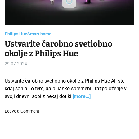
r
s
e
a
v
d
e
t
i
t
m
l
e
Philips Hue
Smart home
i
Ustvarite čarobno svetlobno
t
okolje z Philips Hue
e
v
29.07.2024
:
U
s
Ustvarite čarobno svetlobno okolje z Philips Hue Ali ste
t
kdaj sanjali o tem, da bi lahko spremenili razpoloženje v
v
svoji dnevni sobi z nekaj dotiki
[more…]
a
r
o
Leave a Comment
i
n
t
U
e
s
V
t