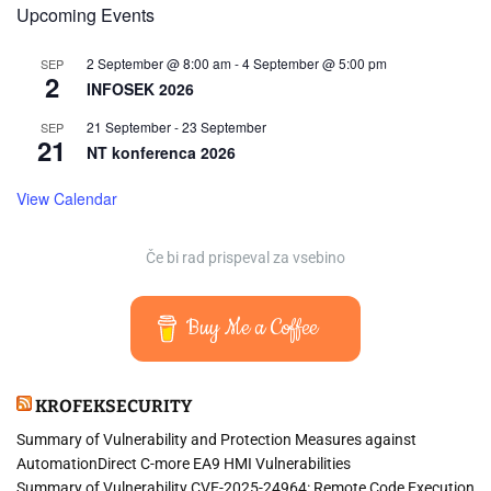
a
Upcoming Events
v
r
a
n
2 September @ 8:00 am
-
4 September @ 5:00 pm
SEP
r
2
o
INFOSEK 2026
i
s
t
21 September
-
23 September
SEP
t
21
e
NT konferenca 2026
i
č
n
a
View Calendar
U
r
d
o
o
Če bi rad prispeval za vsebino
b
b
n
j
o
e
Buy Me a Coffee
s
z
v
P
e
h
KROFEKSECURITY
t
i
l
Summary of Vulnerability and Protection Measures against
l
o
AutomationDirect C-more EA9 HMI Vulnerabilities
i
b
Summary of Vulnerability CVE-2025-24964: Remote Code Execution
p