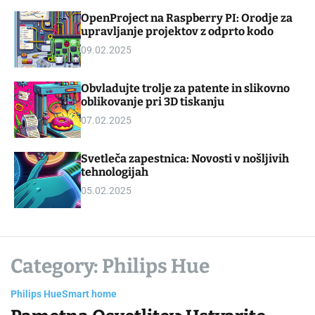
d
m
OpenProject na Raspberry PI: Orodje za
g
o
upravljanje projektov z odprto kodo
e
d
t
e
09.02.2025
Obvladujte trolje za patente in slikovno
oblikovanje pri 3D tiskanju
07.02.2025
Svetleča zapestnica: Novosti v nošljivih
tehnologijah
05.02.2025
Category:
Philips Hue
Philips Hue
Smart home