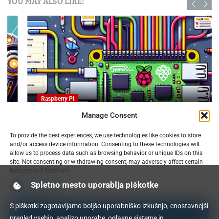
YOU MAY ALSO LIKE:
Raspberry Pi
Manage Consent
OpenProject na Raspberry PI: Orodje za upravljanje
To provide the best experiences, we use technologies like cookies to store
projektov z odprto kodo
and/or access device information. Consenting to these technologies will
09.02.2025
allow us to process data such as browsing behavior or unique IDs on this
site. Not consenting or withdrawing consent, may adversely affect certain
features and functions.
Spletno mesto uporablja piškotke
Manage services
S piškotki zagotavljamo boljšo uporabniško izkušnjo, enostavnejši
Accept
pregled vsebin, analizo uporabe, oglasne sisteme in