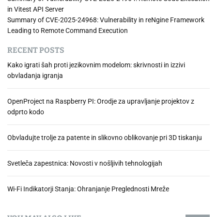
n
in Vitest API Server
s
o
Summary of CVE-2025-24968: Vulnerability in reNgine Framework
H
o
Leading to Remote Command Execution
u
k
e
o
RECENT POSTS
l
Kako igrati šah proti jezikovnim modelom: skrivnosti in izzivi
j
obvladanja igranja
e
z
OpenProject na Raspberry PI: Orodje za upravljanje projektov z
P
odprto kodo
h
i
l
Obvladujte trolje za patente in slikovno oblikovanje pri 3D tiskanju
i
p
Svetleča zapestnica: Novosti v nošljivih tehnologijah
s
H
u
Wi-Fi Indikatorji Stanja: Ohranjanje Preglednosti Mreže
e