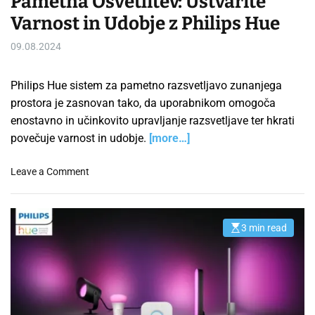
Pametna Osvetlitev: Ustvarite
Varnost in Udobje z Philips Hue
09.08.2024
Philips Hue sistem za pametno razsvetljavo zunanjega
prostora je zasnovan tako, da uporabnikom omogoča
enostavno in učinkovito upravljanje razsvetljave ter hkrati
povečuje varnost in udobje.
[more…]
o
Leave a Comment
n
P
a
3 min read
E
m
s
e
t
i
t
m
n
a
t
a
e
O
d