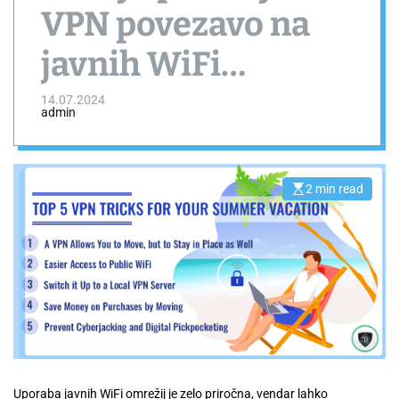
VPN povezavo na
javnih WiFi
omrežjih, posebej v
14.07.2024
admin
tujini
2 min read
E
s
t
i
m
a
t
e
d
r
e
a
d
t
i
m
e
Uporaba javnih WiFi omrežij je zelo priročna, vendar lahko