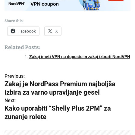
Share this:
Facebook
X
Related Posts:
Zakaj imeti VPN na dopustu in zakaj izbrati NordVPN
Previous:
P
Zakaj je NordPass Premium najboljša
o
izbira za varno upravljanje gesel
s
Next:
Kako uporabiti “Shelly Plus 2PM” za
t
zunanje rolete
n
a