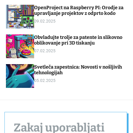
d
m
OpenProject na Raspberry PI: Orodje za
g
o
upravljanje projektov z odprto kodo
e
d
t
e
09.02.2025
Obvladujte trolje za patente in slikovno
oblikovanje pri 3D tiskanju
07.02.2025
Svetleča zapestnica: Novosti v nošljivih
tehnologijah
05.02.2025
Zakaj uporabljati