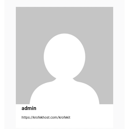
v
i
g
a
t
i
o
n
admin
https://krofekhost.com/krofekit