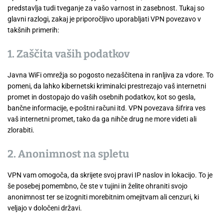
predstavlja tudi tveganje za vašo varnost in zasebnost. Tukaj so
glavni razlogi, zakaj je priporočljivo uporabljati VPN povezavo v
takšnih primerih:
1. Zaščita vaših podatkov
Javna WiFi omrežja so pogosto nezaščitena in ranljiva za vdore. To
pomeni, da lahko kibernetski kriminalci prestrezajo vaš internetni
promet in dostopajo do vaših osebnih podatkov, kot so gesla,
bančne informacije, e-poštni računi itd. VPN povezava šifrira ves
vaš internetni promet, tako da ga nihče drug ne more videti ali
zlorabiti.
2. Anonimnost na spletu
VPN vam omogoča, da skrijete svoj pravi IP naslov in lokacijo. To je
še posebej pomembno, če ste v tujini in želite ohraniti svojo
anonimnost ter se izogniti morebitnim omejitvam ali cenzuri, ki
veljajo v določeni državi.