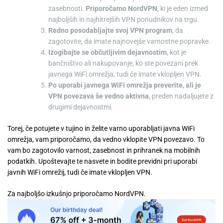
zasebnosti.
Priporočamo NordVPN
, ki je eden izmed
najboljših in najhitrejših VPN ponudnikov na trgu.
Redno posodabljajte svoj VPN program
, da
zagotovite, da imate najnovejše varnostne popravke.
Izogibajte se občutljivim dejavnostim
, kot je
bančništvo ali nakupovanje, ko ste povezani prek
javnega WiFi omrežja, tudi če imate vklopljen VPN.
Po uporabi javnega WiFi omrežja preverite, ali je
VPN povezava še vedno aktivna
, preden nadaljujete z
drugimi dejavnostmi.
Torej, če potujete v tujino in želite varno uporabljati javna WiFi
omrežja, vam priporočamo, da vedno vklopite VPN povezavo. To
vam bo zagotovilo varnost, zasebnost in prihranek na mobilnih
podatkih. Upoštevajte te nasvete in bodite previdni pri uporabi
javnih WiFi omrežij, tudi če imate vklopljen VPN.
Za najboljšo izkušnjo priporočamo NordVPN.