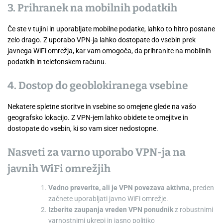
3. Prihranek na mobilnih podatkih
Če ste v tujini in uporabljate mobilne podatke, lahko to hitro postane
zelo drago. Z uporabo VPN-ja lahko dostopate do vsebin prek
javnega WiFi omrežja, kar vam omogoča, da prihranite na mobilnih
podatkih in telefonskem računu.
4. Dostop do geoblokiranega vsebine
Nekatere spletne storitve in vsebine so omejene glede na vašo
geografsko lokacijo. Z VPN-jem lahko obidete te omejitve in
dostopate do vsebin, ki so vam sicer nedostopne.
Nasveti za varno uporabo VPN-ja na
javnih WiFi omrežjih
Vedno preverite, ali je VPN povezava aktivna
, preden
začnete uporabljati javno WiFi omrežje.
Izberite zaupanja vreden VPN ponudnik
z robustnimi
varnostnimi ukrepi in jasno politiko