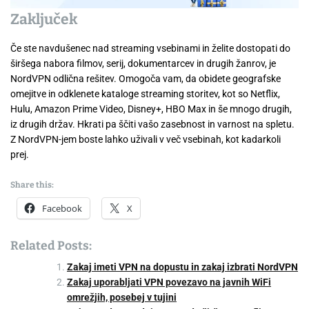
Zaključek
Če ste navdušenec nad streaming vsebinami in želite dostopati do
širšega nabora filmov, serij, dokumentarcev in drugih žanrov, je
NordVPN odlična rešitev. Omogoča vam, da obidete geografske
omejitve in odklenete kataloge streaming storitev, kot so Netflix,
Hulu, Amazon Prime Video, Disney+, HBO Max in še mnogo drugih,
iz drugih držav. Hkrati pa ščiti vašo zasebnost in varnost na spletu.
Z NordVPN-jem boste lahko uživali v več vsebinah, kot kadarkoli
prej.
Share this:
Facebook
X
Related Posts:
Zakaj imeti VPN na dopustu in zakaj izbrati NordVPN
Zakaj uporabljati VPN povezavo na javnih WiFi
omrežjih, posebej v tujini