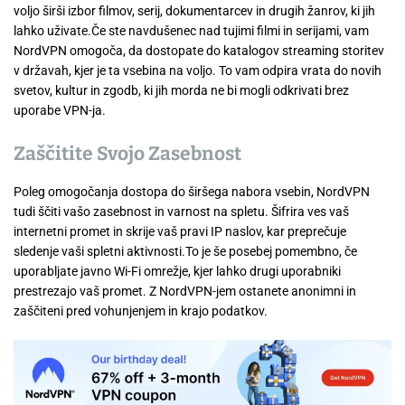
voljo širši izbor filmov, serij, dokumentarcev in drugih žanrov, ki jih
lahko uživate.Če ste navdušenec nad tujimi filmi in serijami, vam
NordVPN omogoča, da dostopate do katalogov streaming storitev
v državah, kjer je ta vsebina na voljo. To vam odpira vrata do novih
svetov, kultur in zgodb, ki jih morda ne bi mogli odkrivati brez
uporabe VPN-ja.
Zaščitite Svojo Zasebnost
Poleg omogočanja dostopa do širšega nabora vsebin, NordVPN
tudi ščiti vašo zasebnost in varnost na spletu. Šifrira ves vaš
internetni promet in skrije vaš pravi IP naslov, kar preprečuje
sledenje vaši spletni aktivnosti.To je še posebej pomembno, če
uporabljate javno Wi-Fi omrežje, kjer lahko drugi uporabniki
prestrezajo vaš promet. Z NordVPN-jem ostanete anonimni in
zaščiteni pred vohunjenjem in krajo podatkov.