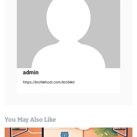
a
t
i
o
n
admin
https://krofekhost.com/krofekit
You May Also Like