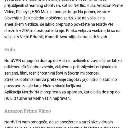
priljubljenih streaming storitvah, kot so Netflix, Hulu, Amazon Prime
Video, Disney+, HBO Max in mnoge druge.Na primer, če ste v
Sloveniji in želite gledati določeno serijo, ki je na voljo le na
ameriškem Netflixu, se lahko preprosto povežete na NordVPN
strežnik v ZDA in dostopate do nje. Enako velja za vsebine, ki so na
voljo le v Veliki Britaniji, Kanadi, Avstraliji ali drugih državah.
Hulu
NordVPN omogoča dostop do Hulu iz različnih držav, s čimer lahko
odklenete širši nabor vsebin, vključno s priljubljenimi originalnimi
serijami, filmi, resničnostnimi šovi in športnimi prenosi.
Strežniki optimizirani za pretakanje zagotavljajo hitro in stabilno
povezavo za gledanje Hulu v visoki ločljivosti.
Aplikacija NordVPN je preprosta za uporabo, kar olajša dostop do
Hulu iz tujine na vseh vaših napravah.
Amazon Prime Video
NordVPN vam omogoča, da se povežete na strežnike v drugih