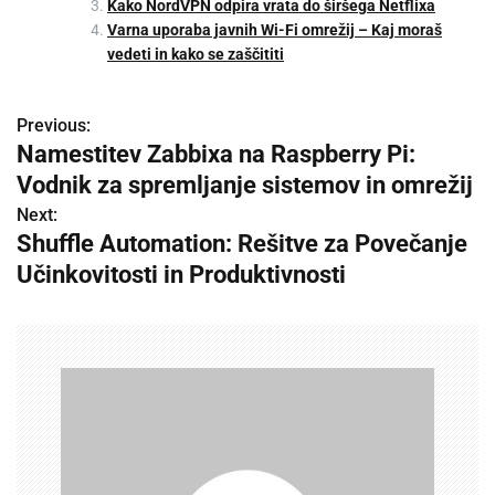
Kako NordVPN odpira vrata do širšega Netflixa
Varna uporaba javnih Wi-Fi omrežij – Kaj moraš
vedeti in kako se zaščititi
Previous:
P
Namestitev Zabbixa na Raspberry Pi:
o
Vodnik za spremljanje sistemov in omrežij
s
Next:
Shuffle Automation: Rešitve za Povečanje
t
Učinkovitosti in Produktivnosti
n
a
v
i
g