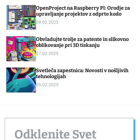
d
m
OpenProject na Raspberry PI: Orodje za
g
o
upravljanje projektov z odprto kodo
e
d
t
e
09.02.2025
Obvladujte trolje za patente in slikovno
oblikovanje pri 3D tiskanju
07.02.2025
Svetleča zapestnica: Novosti v nošljivih
tehnologijah
05.02.2025
Odklenite Svet