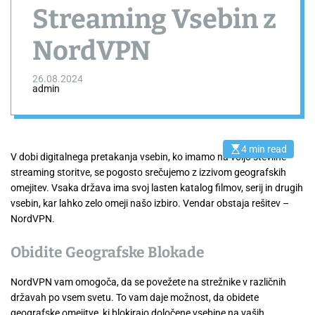
Streaming Vsebin z
NordVPN
26.08.2024
admin
4 min read
E
V dobi digitalnega pretakanja vsebin, ko imamo na voljo številne
s
streaming storitve, se pogosto srečujemo z izzivom geografskih
t
i
omejitev. Vsaka država ima svoj lasten katalog filmov, serij in drugih
m
a
vsebin, kar lahko zelo omeji našo izbiro. Vendar obstaja rešitev –
t
NordVPN.
e
d
r
Obidite Geografske Blokade
e
a
d
t
NordVPN vam omogoča, da se povežete na strežnike v različnih
i
državah po vsem svetu. To vam daje možnost, da obidete
m
e
geografske omejitve, ki blokirajo določene vsebine na vaših