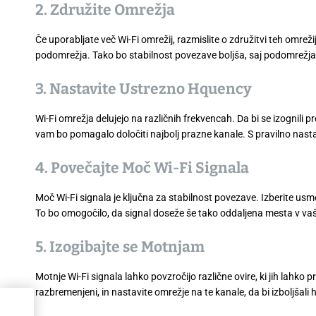
2. Združite Omrežja
Če uporabljate več Wi-Fi omrežij, razmislite o združitvi teh omrež
podomrežja. Tako bo stabilnost povezave boljša, saj podomrežja
3. Nastavite Ustrezno Hquency
Wi-Fi omrežja delujejo na različnih frekvencah. Da bi se izognili p
vam bo pomagalo določiti najbolj prazne kanale. S pravilno nast
4. Povečajte Moč Wi-Fi Signala
Moč Wi-Fi signala je ključna za stabilnost povezave. Izberite us
To bo omogočilo, da signal doseže še tako oddaljena mesta v v
5. Izogibajte se Motnjam
Motnje Wi-Fi signala lahko povzročijo različne ovire, ki jih lahko p
razbremenjeni, in nastavite omrežje na te kanale, da bi izboljšali h
na