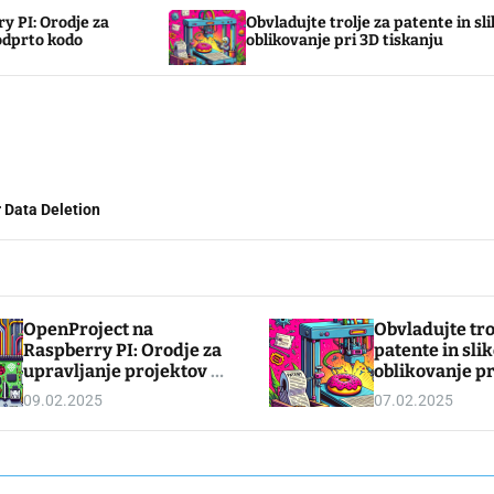
Obvladujte trolje za patente in slikovno
Sve
oblikovanje pri 3D tiskanju
teh
 Data Deletion
OpenProject na
Obvladujte tro
Raspberry PI: Orodje za
patente in sli
upravljanje projektov z
oblikovanje pr
odprto kodo
tiskanju
09.02.2025
07.02.2025