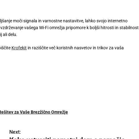
jšanje moči signala in varnostne nastavitve, lahko svojo internetno
 vzdrževanje vašega Wi-Fi omrežja pripomore k boljši hitrosti in stabilnost
 ali delu.
biščite
Krofekit
in raziščite več koristnih nasvetov in trikov za vaša
 Rešitev za Vaše Brezžično Omrežje
Next: