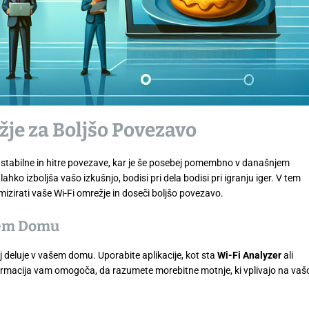
je za Boljšo Povezavo
 stabilne in hitre povezave, kar je še posebej pomembno v današnjem
hko izboljša vašo izkušnjo, bodisi pri dela bodisi pri igranju iger. V tem
izirati vaše Wi-Fi omrežje in doseči boljšo povezavo.
ašem Domu
žij deluje v vašem domu. Uporabite aplikacije, kot sta
Wi-Fi Analyzer
ali
informacija vam omogoča, da razumete morebitne motnje, ki vplivajo na vaš