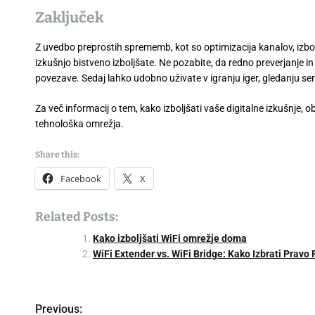
Zaključek
Z uvedbo preprostih sprememb, kot so optimizacija kanalov, izbol
izkušnjo bistveno izboljšate. Ne pozabite, da redno preverjanje in
povezave. Sedaj lahko udobno uživate v igranju iger, gledanju serij
Za več informacij o tem, kako izboljšati vaše digitalne izkušnje, o
tehnološka omrežja.
Share this:
Facebook
X
Related Posts:
Kako izboljšati WiFi omrežje doma
WiFi Extender vs. WiFi Bridge: Kako Izbrati Pravo
P
Previous: