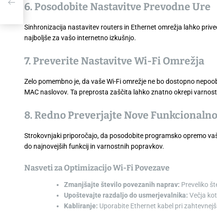
6. Posodobite Nastavitve Prevodne Ure
č
Sinhronizacija nastavitev routers in Ethernet omrežja lahko priv
najboljše za vašo internetno izkušnjo.
7. Preverite Nastavitve Wi-Fi Omrežja
Zelo pomembno je, da vaše Wi-Fi omrežje ne bo dostopno nepoob
MAC naslovov. Ta preprosta zaščita lahko znatno okrepi varnos
8. Redno Preverjajte Nove Funkcionalno
Strokovnjaki priporočajo, da posodobite programsko opremo vaš
do najnovejših funkcij in varnostnih popravkov.
Nasveti za Optimizacijo Wi-Fi Povezave
Zmanjšajte število povezanih naprav:
Preveliko št
Upoštevajte razdaljo do usmerjevalnika:
Večja kot 
Kabliranje:
Uporabite Ethernet kabel pri zahtevnejši