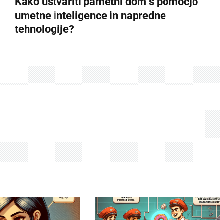
Kako ustvariti pametni dom s pomočjo
umetne inteligence in napredne
tehnologije?