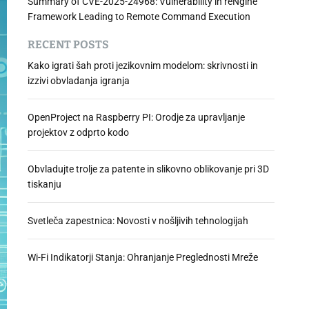
Summary of CVE-2025-24968: Vulnerability in reNgine
Framework Leading to Remote Command Execution
RECENT POSTS
Kako igrati šah proti jezikovnim modelom: skrivnosti in
izzivi obvladanja igranja
OpenProject na Raspberry PI: Orodje za upravljanje
projektov z odprto kodo
Obvladujte trolje za patente in slikovno oblikovanje pri 3D
tiskanju
Svetleča zapestnica: Novosti v nošljivih tehnologijah
Wi-Fi Indikatorji Stanja: Ohranjanje Preglednosti Mreže