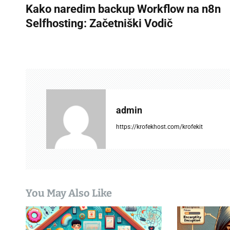
Kako naredim backup Workflow na n8n
o
Selfhosting: Začetniški Vodič
s
t
n
a
v
admin
i
https://krofekhost.com/krofekit
g
a
t
You May Also Like
i
o