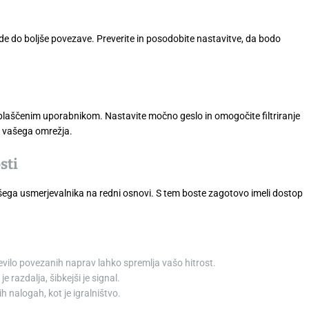
ede do boljše povezave. Preverite in posodobite nastavitve, da bodo
laščenim uporabnikom. Nastavite močno geslo in omogočite filtriranje
t vašega omrežja.
sti
ega usmerjevalnika na redni osnovi. S tem boste zagotovo imeli dostop
evilo povezanih naprav lahko spremlja vašo hitrost.
je razdalja, šibkejši je signal.
h nalogah, kot je igralništvo.