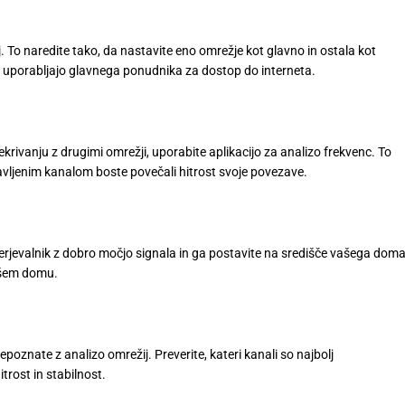
ij. To naredite tako, da nastavite eno omrežje kot glavno in ostala kot
 uporabljajo glavnega ponudnika za dostop do interneta.
rekrivanju z drugimi omrežji, uporabite aplikacijo za analizo frekvenc. To
avljenim kanalom boste povečali hitrost svoje povezave.
merjevalnik z dobro močjo signala in ga postavite na središče vašega doma
ašem domu.
repoznate z analizo omrežij. Preverite, kateri kanali so najbolj
itrost in stabilnost.