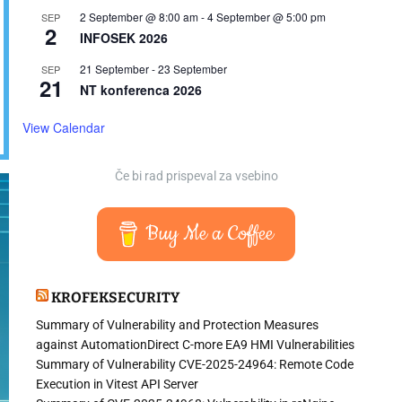
2 September @ 8:00 am
-
4 September @ 5:00 pm
SEP
2
INFOSEK 2026
21 September
-
23 September
SEP
21
NT konferenca 2026
View Calendar
Če bi rad prispeval za vsebino
Buy Me a Coffee
KROFEKSECURITY
Summary of Vulnerability and Protection Measures
against AutomationDirect C-more EA9 HMI Vulnerabilities
Summary of Vulnerability CVE-2025-24964: Remote Code
Execution in Vitest API Server