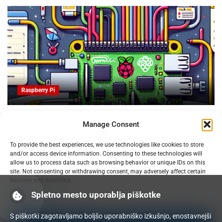
Raspberry Pi
OpenProject na Raspberry PI: Orodje za upravljanje
Manage Consent
projektov z odprto kodo
09.02.2025
To provide the best experiences, we use technologies like cookies to store
and/or access device information. Consenting to these technologies will
allow us to process data such as browsing behavior or unique IDs on this
site. Not consenting or withdrawing consent, may adversely affect certain
features and functions.
Spletno mesto uporablja piškotke
Manage services
S piškotki zagotavljamo boljšo uporabniško izkušnjo, enostavnejši