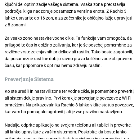
ključni del optimizacije vašega sistema. Vsaka zona predstavlja
področje, ki ga nadzoruje posamezna ventilna enota. Z Rachio 3
lahko ustvarite do 16 zon, a za začetnike je običajno lažje upravljati
z 8 zonami.
Za vsako zono nastavite vodne cikle. Ta funkcija vam omogoča, da
prilagodite čas in dolžino zalivanja, kar je še posebej pomembno za
različne vrste zelenjavnih pridelkov ali rastlin. Tako boste zagotovili,
da posamezne rastline dobijo ravno pravo količino vode ob pravem
času, kar pripomore k optimalnemu zdravju rastlin.
Preverjanje Sistema
Ko ste uredili in nastavili zone ter vodne cikle, je pomembno preveriti,
ali sistem deluje pravilno. Prvi korak je preverjanje povezave z Wi-Fi
omrežjem. Na prikazovalniku Rachio 3 lahko vidite status povezave,
kar vam bo pomagalo ugotoviti, ali je vse pravilno nastavljeno.
Nadalje, odprite aplikacijo na svojem telefonu ali tablici in preverite,
ali lahko upravljate z vašim sistemom. Poskrbite, da boste lahko
prilagajali nastavitve, spremljali status sistema in se prepričali, da