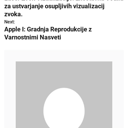
o
za ustvarjanje osupljivih vizualizacij
s
zvoka.
Next:
t
Apple I: Gradnja Reprodukcije z
n
Varnostnimi Nasveti
a
v
i
g
a
t
i
o