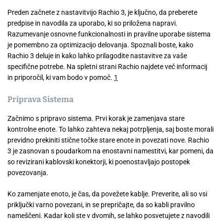
Preden začnete z nastavitvijo Rachio 3, je ključno, da preberete
predpise in navodila za uporabo, ki so priložena napravi.
Razumevanje osnovne funkcionalnosti in pravilne uporabe sistema
je pomembno za optimizacijo delovanja. Spoznali boste, kako
Rachio 3 deluje in kako lahko prilagodite nastavitve za vaše
specifične potrebe. Na spletni strani Rachio najdete več informacij
in priporočil, ki vam bodo v pomoč.
1
Priprava Sistema
Začnimo s pripravo sistema. Prvi korak je zamenjava stare
kontrolne enote. To lahko zahteva nekaj potrpljenja, saj boste morali
previdno prekiniti stične točke stare enote in povezati nove. Rachio
3 je zasnovan s poudarkom na enostavni namestitvi, kar pomeni, da
so revizirani kablovski konektorji, ki poenostavljajo postopek
povezovanja.
Ko zamenjate enoto, je čas, da povežete kablje. Preverite, ali so vsi
priključki varno povezani, in se prepričajte, da so kabli pravilno
nameščeni. Kadar koli ste v dvomih, se lahko posvetujete z navodili