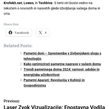
Krofekit.net
,
Lowes
, in
Techhive
. S temi viri boste vedno na
tekočem o novostih in nasvetih glede izboljšanja vašega doma in
vrta.
Share this:
Facebook
X
Related Posts:
Pametni dom – Spremembe v življenjskem slogu s
tehnologijo
Kako optimizirati pametne naprave v vašem domu
Trendi pametnega doma 2024: varnost, udobje in
energijska učinkovitost
Pametni Aparati: Revolucija v Kuhinji in
Gospodinjstvu
Previous:
P
Laser Zvok Vizualizacije: Enostavna Vodila