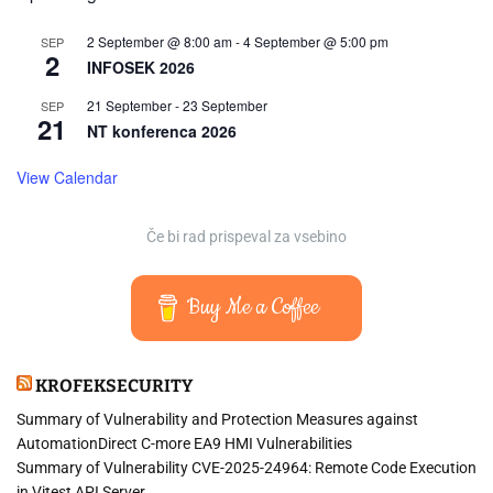
2 September @ 8:00 am
-
4 September @ 5:00 pm
SEP
2
INFOSEK 2026
21 September
-
23 September
SEP
21
NT konferenca 2026
View Calendar
Če bi rad prispeval za vsebino
Buy Me a Coffee
KROFEKSECURITY
Summary of Vulnerability and Protection Measures against
AutomationDirect C-more EA9 HMI Vulnerabilities
Summary of Vulnerability CVE-2025-24964: Remote Code Execution
in Vitest API Server