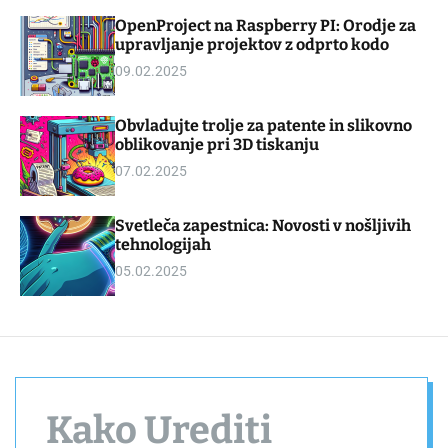
d
m
OpenProject na Raspberry PI: Orodje za
g
o
upravljanje projektov z odprto kodo
e
d
t
e
09.02.2025
Obvladujte trolje za patente in slikovno
oblikovanje pri 3D tiskanju
07.02.2025
Svetleča zapestnica: Novosti v nošljivih
tehnologijah
05.02.2025
Kako Urediti