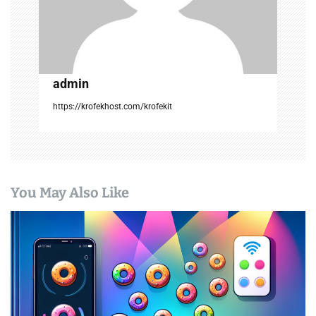
n
admin
https://krofekhost.com/krofekit
You May Also Like