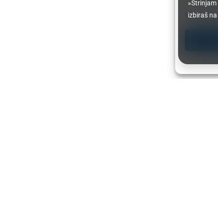
»Strinjam
Manage serv
izbiraš na
A