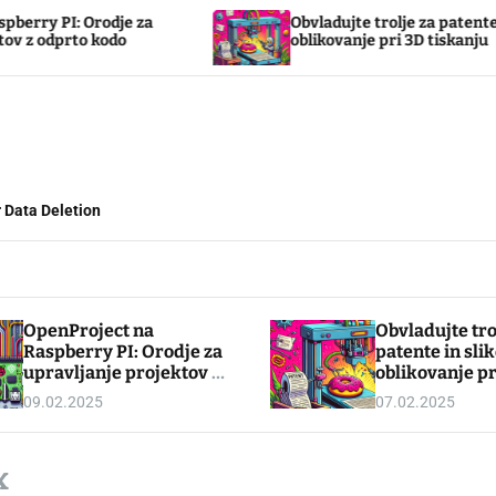
 Orodje za
Obvladujte trolje za patente in slikovn
o kodo
oblikovanje pri 3D tiskanju
 Data Deletion
OpenProject na
Obvladujte tro
Raspberry PI: Orodje za
patente in sli
upravljanje projektov z
oblikovanje pr
odprto kodo
tiskanju
09.02.2025
07.02.2025
x