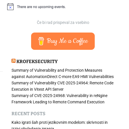
There are no upcoming events.
N
o
t
i
Če bi rad prispeval za vsebino
c
e
Buy Me a Coffee
KROFEKSECURITY
Summary of Vulnerability and Protection Measures
against AutomationDirect C-more EA9 HMI Vulnerabilities
Summary of Vulnerability CVE-2025-24964: Remote Code
Execution in Vitest API Server
Summary of CVE-2025-24968: Vulnerability in reNgine
Framework Leading to Remote Command Execution
RECENT POSTS
Kako igrati šah proti jezikovnim modelom: skrivnosti in
izzivi obvladanja igranja