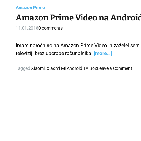
Amazon Prime
Amazon Prime Video na Android
11.01.2018
0 comments
Imam naročnino na Amazon Prime Video in zaželel sem si
televiziji brez uporabe računalnika.
[more…]
o
Tagged
Xiaomi
,
Xiaomi Mi Android TV Box
Leave a Comment
n
A
m
a
z
o
n
P
r
i