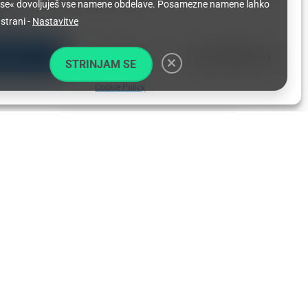
 se« dovoljuješ vse namene obdelave. Posamezne namene lahko
ices
 strani -
Nastavitve
ccept
Deny
View preferences
STRINJAM SE
Thank you for visiting. You
can now buy me a coffee!
Cookie Policy