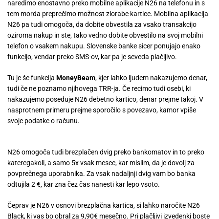
naredimo enostavno preko mobilne aplikacije N26 na telefonu in s
tem morda preprečimo možnost zlorabe kartice. Mobilna aplikacija
N26 pa tudi omogoča, da dobite obvestila za vsako transakcijo
oziroma nakup in ste, tako vedno dobite obvestilo na svoj mobilni
telefon o vsakem nakupu. Slovenske banke sicer ponujajo enako
funkcijo, vendar preko SMS-ov, kar pa je seveda plačljivo.
Tu je še funkcija
MoneyBeam
, kjer lahko ljudem nakazujemo denar,
tudi če ne poznamo njihovega TRR-ja. Če recimo tudi osebi, ki
nakazujemo poseduje N26 debetno kartico, denar prejme takoj. V
nasprotnem primeru prejme sporočilo s povezavo, kamor vpiše
svoje podatke o računu.
N26 omogoča tudi brezplačen dvig preko bankomatov in to preko
kateregakoli, a samo 5x vsak mesec, kar mislim, da je dovolj za
povprečnega uporabnika. Za vsak nadaljnji dvig vam bo banka
odtujila 2 €, kar zna čez čas nanesti kar lepo vsoto.
Čeprav je N26 v osnovi brezplačna kartica, si lahko naročite N26
Black, ki vas bo obral za 9,90€ mesečno. Pri plačljivi izvedenki boste