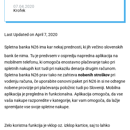
07.04.2020
Krofek
Last Updated on
April 7, 2020
Spletna banka N26 ima kar nekaj prednosti, ki jih večino slovenskih
bank še nima. Tu je predvsem v ospredju napredna aplikacija na
mobilnem telefonu, ki omogoča enostavno plačevanje tako pri
spletnih nakupih kot tudi pri nakazilu denarja drugim računom.
Spletna banka N26 prav tako ne zahteva
nobenih stroškov
pri
vodenju računa, če uporabite osnovni paket pri N26 in si ne odtegne
nobene provizije pri plačevanju položnic tudi po Sloveniji. Mobilna
aplikacija je pregledna in funkcionalna. Aplikacija omogoča, da vse
vaša nakupe razporedite v kategorije, kar vam omogoča, da lažje
spremljate vse svoje spletne nakupe.
Zelo koristna funkcija je vklop oz. izklop kartice, saj to lahko