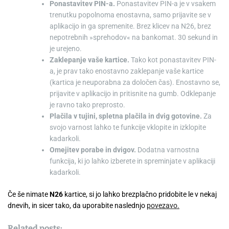
Ponastavitev PIN-a.
Ponastavitev PIN-a je v vsakem
trenutku popolnoma enostavna, samo prijavite se v
aplikacijo in ga spremenite. Brez klicev na N26, brez
nepotrebnih »sprehodov« na bankomat. 30 sekund in
je urejeno.
Zaklepanje vaše kartice.
Tako kot ponastavitev PIN-
a, je prav tako enostavno zaklepanje vaše kartice
(kartica je neuporabna za določen čas). Enostavno se,
prijavite v aplikacijo in pritisnite na gumb. Odklepanje
je ravno tako preprosto.
Plačila v tujini, spletna plačila in dvig gotovine.
Za
svojo varnost lahko te funkcije vklopite in izklopite
kadarkoli.
Omejitev porabe in dvigov.
Dodatna varnostna
funkcija, ki jo lahko izberete in spreminjate v aplikaciji
kadarkoli.
Če še nimate
N26
kartice, si jo lahko brezplačno pridobite le v nekaj
dnevih, in sicer tako, da uporabite naslednjo
povezavo.
Related posts: