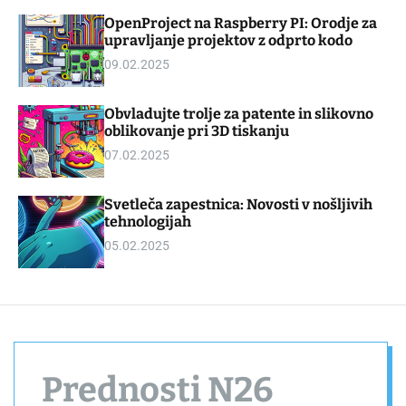
d
m
OpenProject na Raspberry PI: Orodje za
g
o
upravljanje projektov z odprto kodo
e
d
t
e
09.02.2025
Obvladujte trolje za patente in slikovno
oblikovanje pri 3D tiskanju
07.02.2025
Svetleča zapestnica: Novosti v nošljivih
tehnologijah
05.02.2025
Prednosti N26