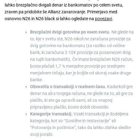
lahko brezplačno dvigali denar iz bankomatov po celem svetu,
zraven pa pridobite še Allianz zavarovanje. Primerjavo med
osnovno N26 in N26 black si lahko ogledate na
povezavi
.
Brezplačni dvigi gotovine po vsem svetu
. Ne glede na
to, kje v svetu ste, N26 nikoli ne zaračuna provizije za
dvig gotovine na bankomatu (za razliko od večine
bank, ki zaračuna 2-10€ provizije za posamezen dvig
na tujih bankomatih). Če imate brezplačen N26 račun,
boste plačali 1,7 % menjalne provizije po srednjem
menjalnem tečaju, kar je boljše od skoraj vsake druge
banke.
Obvestila o transakciji v realnem času.
Kadarkoli gre
denar na ali s tvojega računa, ne glede na to, ali gre za
plačilo, ki ste ga opravili sami, ali za vnaprej
pripravljeno plačilo, boste dobili obvestilo.
Kategorije transakcij.
Vsaki transakciji je dodeljena
kategorija, kot so “Gostilne in restavracije” ali
“Potovanja in počitnice”, tako da lahko zlahka sledite
svoji porabi.