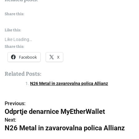
Share this:
Like this:
Like
Loading…
Share this:
Facebook
X
Related Posts:
N26 Metal in zavarovalna polica Allianz
Previous:
P
Odprtje denarnice MyEtherWallet
o
Next:
N26 Metal in zavarovalna polica Allianz
s