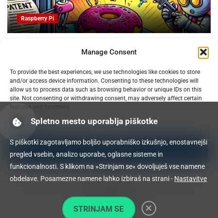
Raspberry Pi
Obvladujte trolje za patente in slikovno oblikovanje pri
Manage Consent
3D tiskanju
07.02.2025
To provide the best experiences, we use technologies like cookies to store
and/or access device information. Consenting to these technologies will
allow us to process data such as browsing behavior or unique IDs on this
site. Not consenting or withdrawing consent, may adversely affect certain
features and functions.
Spletno mesto uporablja piškotke
Manage services
S piškotki zagotavljamo boljšo uporabniško izkušnjo, enostavnejši
Accept
pregled vsebin, analizo uporabe, oglasne sisteme in
funkcionalnosti. S klikom na »Strinjam se« dovoljuješ vse namene
Deny
obdelave. Posamezne namene lahko izbiraš na strani -
Nastavitve
View preferences
STRINJAM SE
Cookie Policy