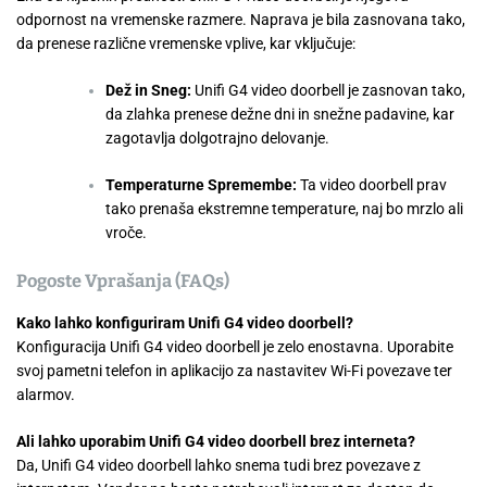
odpornost na vremenske razmere. Naprava je bila zasnovana tako,
da prenese različne vremenske vplive, kar vključuje:
Dež in Sneg:
Unifi G4 video doorbell je zasnovan tako,
da zlahka prenese dežne dni in snežne padavine, kar
zagotavlja dolgotrajno delovanje.
Temperaturne Spremembe:
Ta video doorbell prav
tako prenaša ekstremne temperature, naj bo mrzlo ali
vroče.
Pogoste Vprašanja (FAQs)
Kako lahko konfiguriram Unifi G4 video doorbell?
Konfiguracija Unifi G4 video doorbell je zelo enostavna. Uporabite
svoj pametni telefon in aplikacijo za nastavitev Wi-Fi povezave ter
alarmov.
Ali lahko uporabim Unifi G4 video doorbell brez interneta?
Da, Unifi G4 video doorbell lahko snema tudi brez povezave z