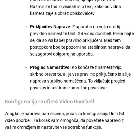
Razmislite tudi o višinah in o tem, kako bo vidna
kamera zajela obraz obiskovalcev.
Priključitev Naprave:
Z uporabo na voljo orodij
previdno namestite Unifi G4 video doorbell. Prepričajte
se, da so vsi kabeli pravilno priključeni. Med tem
postopkom bodite pozorni na stabilnost naprave, da
se zagotovi dolgotrajna uporaba.
Pregled Namestitve:
Ko končате z namestitvijo,
skrbno preverite, ali je vse pravilno priključeno in ali je
naprava stabilno nameščena. To vključuje pregled
povezav in testiranje omrežne povezave.
Konfiguracija Unifi G4 Video Doorbell
Zdaj, ko je naprava nameščena, je čas za konfiguracijo Unifi G4
video doorbell. Ta korak vam omogoča, da povežete napravo z
vašim omrežjem in nastavite vse potrebne funkcije.