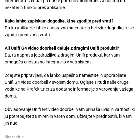
internetom. Vendar pa boste potrebovali internet za dostop do
nekaterih funkcij prek aplikacije.
Kako lahko zapiskam dogodke, ki se zgodijo pred vrati?
Preko aplikacije lahko enostavno snemate in beležite dogodke, ki se
zgodijo pred vaša vrata.
Ali Unifi G4 video doorbell deluje z drugimi Unifi produkti?
Da, ta naprava je združljiva z drugimi Unifi produkti, kar vam
omogoča enostavno integracijo v vaš sistem.
Zdaj ste pripravljeni, da lahko uspešno namestite in uporabljate
Unifi G4 video doorbell v svojem domu. Oglejte si tudi naše druge
vodnike na
Krofekit.net
za dodatne informacije o varovanju vašega
doma.
Obvladovanje Unifi G4 video doorbell vam prinaša uvid in varnost, ki
ju potrebujete za miren in varen dom. Uživajte v prednostih, ki vam
jih nudi!
Share this: