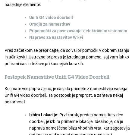
naslednje elemente:
Unifi G4 video doorbell
Orodja za namestitev
Pripomočki za povezovanje z električnim sistemom
Naprave za nastavitev Wi-Fi
Pred začetkom se prepričajte, da so vsi pripomočki v dobrem stanju
in učinkoviti. Ustrezna priprava je izrednega pomena, saj vam lahko
prihrani čas in težave pri kasnejših korakih.
Postopek Namestitve Unifi G4 Video Doorbell
Ko imate vse pripravljeno, je čas, da pričnete z namestitvijo vašega
Unifi G4 video doorbell. Ta postopek je preprost, a zahteva nekaj
pozornosti.
Izbira Lokacije:
Prvi korak, preden namestite video
doorbell, je izbira primerne lokacije. Idealno je, da je
naprava nameščena blizu vhodnih vrat, kar zagotavlja
optimalen nadzor nad dogajanjem pred vrati.