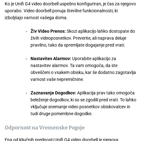
Ko je Unifi G4 video doorbell uspešno konfiguriran, je čas za njegovo
uporabo. Video doorbell ponuja številne funkcionalnosti, ki
izboljšajo varnost vašega doma.
Živ Video Prenos:
Skozi aplikacijo lahko dostopate do
živih videoposnetkov. Preverite, ali naprava deluje
pravilno, tako da spremljate dogajanje pred vrati.
Nastavitev Alarmov:
Uporabite aplikacijo za
nastavitev alarmov. Ta vam omogoča, da ste
obveščeni o vsakem obisku, kar še dodatno zagotavlja
varnost vaše nepremičnine.
Zaznavanje Dogodkov:
Aplikacija prav tako omogoča
beleženje dogodkov, ki so se zgodili pred vrati. To lahko
vključuje snemanje video posnetkov obiskovalcev in
tudi druge pomembne dogodke.
Odpornost na Vremenske Pogoje
Ena od ključnih prednosti Unifi G4 video doorbell je njegova