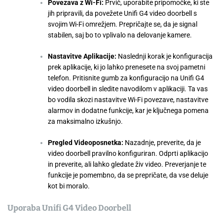
Povezava z Wi-Fi:
Prvič, uporabite pripomočke, ki ste
jih pripravili, da povežete Unifi G4 video doorbell s
svojim Wi-Fi omrežjem. Prepričajte se, da je signal
stabilen, saj bo to vplivalo na delovanje kamere.
Nastavitve Aplikacije:
Naslednji korak je konfiguracija
prek aplikacije, ki jo lahko prenesete na svoj pametni
telefon. Pritisnite gumb za konfiguracijo na Unifi G4
video doorbell in sledite navodilom v aplikaciji. Ta vas
bo vodila skozi nastavitve Wi-Fi povezave, nastavitve
alarmov in dodatne funkcije, kar je ključnega pomena
za maksimalno izkušnjo.
Pregled Videoposnetka:
Nazadnje, preverite, da je
video doorbell pravilno konfiguriran. Odprti aplikacijo
in preverite, ali lahko gledate živ video. Preverjanje te
funkcije je pomembno, da se prepričate, da vse deluje
kot bi moralo.
Uporaba Unifi G4 Video Doorbell