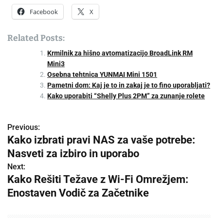
Facebook
X
Related Posts:
Krmilnik za hišno avtomatizacijo BroadLink RM
Mini3
Osebna tehtnica YUNMAI Mini 1501
Pametni dom: Kaj je to in zakaj je to fino uporabljati?
Kako uporabiti “Shelly Plus 2PM” za zunanje rolete
Previous:
P
Kako izbrati pravi NAS za vaše potrebe:
o
Nasveti za izbiro in uporabo
s
Next:
Kako Rešiti Težave z Wi-Fi Omrežjem:
t
Enostaven Vodič za Začetnike
n