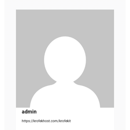
a
v
i
g
a
t
i
o
n
admin
https://krofekhost.com/krofekit